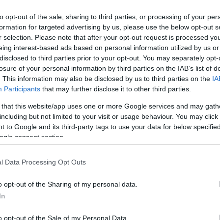
el is pusztulnak a magyarországi fecskék.
Míg korábban, a XX. század közepéig ezek a
to opt-out of the sale, sharing to third parties, or processing of your per
tömeges elhullások nagyjából százévente
formation for targeted advertising by us, please use the below opt-out s
r selection. Please note that after your opt-out request is processed y
három alkalommal történtek, lehetőséget
eing interest-based ads based on personal information utilized by us or
adva a populációk számára, hogy újra
disclosed to third parties prior to your opt-out. You may separately opt-
növekedjenek, addig napjainkban a
losure of your personal information by third parties on the IAB’s list of
klímaváltozás és egyéb hatások miatt ez a
. This information may also be disclosed by us to third parties on the
IA
folyamat jelentősen megváltozott. De mi a
Participants
that may further disclose it to other third parties.
helyzet Szolnokon? A Madárfigyelő Szolnok
 that this website/app uses one or more Google services and may gath
Természetvédelmi Egyesület is megszólalt.
including but not limited to your visit or usage behaviour. You may click 
 to Google and its third-party tags to use your data for below specifi
TOVÁBB OLVASOM
ogle consent section.
gyelő Szolnok Természetvédelmi Egyesület
l Data Processing Opt Outs
z idegenhonos teknősökkel szemben?
o opt-out of the Sharing of my personal data.
In
Az élvefogó, invazív teknősök csapdázására
o opt-out of the Sale of my Personal Data.