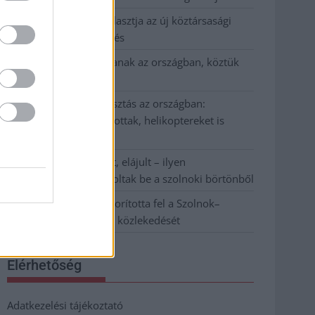
Napokon belül megválasztja az új köztársasági
elnököt az Országgyűlés
Kiterjedt tüzek pusztítanak az országban, köztük
Karcagon
Harmadfokú hőségriasztás az országban:
Szolnokon klímát javítottak, helikoptereket is
bevetettek a tüzeknél
A zárkában rosszul lett, elájult – ilyen
körülményekről számoltak be a szolnoki börtönből
Váratlan fennakadás borította fel a Szolnok–
Kecskemét vasútvonal közlekedését
Elérhetőség
Adatkezelési tájékoztató