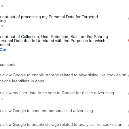
szolgáló eszközét és gyakorlatát mutatta be
In
a Tiszán a Madárfigyelő Szolnok
to opt-out of processing my Personal Data for Targeted
Természetvédelmi Egyesület: a több, mint
ing.
hatperces videóban a Közép-Tisza vidékén
In
zajló, államilag elrendelt védekezés
o opt-out of Collection, Use, Retention, Sale, and/or Sharing
kulisszáiba nézhetünk bele, valamint
ersonal Data that Is Unrelated with the Purposes for which it
lected.
láthatjuk, ahogy egy őshonos teknős egy
Out
példányát megfogták, majd természetesen
szabadon is engedték.
consents
TOVÁBB OLVASOM
o allow Google to enable storage related to advertising like cookies on
evice identifiers in apps.
,
,
rmészetvédelmi Egyesület
teknős
tisza
o allow my user data to be sent to Google for online advertising
s.
 a Tiszában
to allow Google to send me personalized advertising.
Az elmúlt napok sem teltek tétlenül, írta a
o allow Google to enable storage related to analytics like cookies on