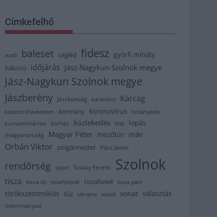
Címkefelhő
fidesz
baleset
györfi mihály
cegléd
autó
időjárás
Jász-Nagykun-Szolnok megye
háború
Jász-Nagykun Szolnok megye
Jászberény
Karcag
Jászkunság
karambol
koronavírus
kormány
katasztrófavédelem
kosárlabda
közlekedés
lopás
kórház
kunszentmárton
lmp
Magyar Péter
máv
mezőtúr
magyarország
Orbán Viktor
polgármester
Pócs János
Szolnok
rendőrség
sport
Szalay Ferenc
tisza
tiszafüred
tisza part
tisza-tó
tiszaföldvár
törökszentmiklós
vonat
választás
tűz
vasút
ukrajna
önkormányzat