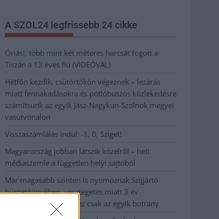
A SZOL24 legfrissebb 24 cikke
Óriási, több mint két méteres harcsát fogott a
Tiszán a 13 éves fiú (VIDEÓVAL)
Hétfőn kezdik, csütörtökön végeznek – lezárás
miatt fennakadásokra és pótlóbuszos közlekedésre
számítsunk az egyik Jász-Nagykun-Szolnok megyei
vasútvonalon
Visszaszámlálás indul: -1, 0, Sziget!
Magyarország jobban látszik közelről – heti
médiaszemle a független helyi sajtóból
Már magasabb szinten is nyomoznak Szijjártó
büntetőügyében, vesztegetés miatt 3 év
letöltendőt kaphat és ez csak az egyik botrány