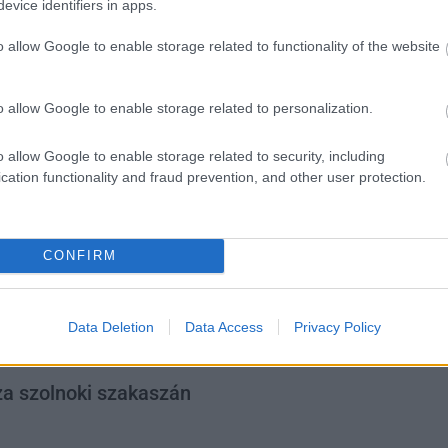
közösségi oldalán a Madárfigyelő Szolnok
evice identifiers in apps.
Természetvédelmi Egyesület. Valóban nem
o allow Google to enable storage related to functionality of the website
túloztak, a Tisza szajoli szakaszán egy két és
fél kilós vörösfülű ékszerteknőst fogtak be. A
nőstény teknős páncélja 27 centiméter
o allow Google to enable storage related to personalization.
hosszú és 48 centiméter kerületű, ráadásul
idegenhonos és invazív faj. Néhány nappal
o allow Google to enable storage related to security, including
ezelőtt a Közép-Tisza-vidéki Vízügyi
cation functionality and fraud prevention, and other user protection.
Igazgatóság (Kötivizig) által tudtuk meg, hogy
a Holt-Tiszából egy Dél-Amerikában
őshonos, gyümölcsevő pirája került elő.
CONFIRM
TOVÁBB OLVASOM
Data Deletion
Data Access
Privacy Policy
,
,
,
,
Madárfigyelő Szolnok Természetvédelmi Egyesület
Szolnok
teknős
tisza
a szolnoki szakaszán