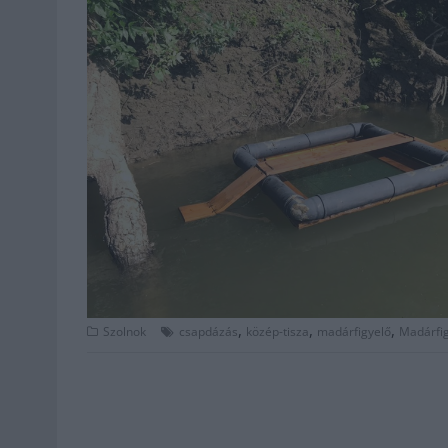
,
,
,
Szolnok
csapdázás
közép-tisza
madárfigyelő
Madárfig