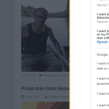
Opted 
I want 
Advertis
Opted 
I want t
of my P
was col
Opted 
Google 
I want t
web or d
,
,
Szolnok
idegenhonos
invazív
Madárfigyelő Szolnok Te
I want t
purpose
Pirája után most ékszerteknőst találtak
I want 
2024.08.07.
Fazekas Adrián
I want t