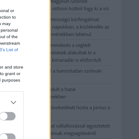
Problémák egész Jász-Nagykun-Szolnok
megyében: egyre több otthoni kútból fogy ki a víz
sonal or
ection to
Szolnokon egy kulcsfontosságú körforgalmat
ou may
részlegesen lezárnak a napokban, a közlekedés az
 personal
átlagost is meghaladó mértékben lebénul
out of the
 downstream
Elromlott a biztosítóberendezés a ceglédi
B’s List of
vasútvonalon, alapos késések alakultak ki a
menetrendhez képest, kimaradás is előfordult
er and store
Ön szerint hogy készül a hamisítatlan szolnoki
to grant or
habos isler?
ed purposes
Országos ellenőrzés indult a hazai
akkumulátoripari üzemekben
Az idei év leglassabb növekedését hozta a június a
kiskereskedelemben
Györfi Mihály több tucat vállalkozással egyeztetett
a kerékpárgyár dolgozóinak megsegítéséről