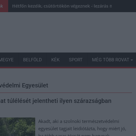
Hétfőn kezdik, csütörtökön végeznek - lezárás miatt fenn
nk
MEGYE
BELFÖLD
KÉK
SPORT
MÉG TÖBB ROVAT
védelmi Egyesület
at túlélését jelentheti ilyen szárazságban
Akadt, aki a szolnoki természetvédelmi
egyesület tagjait leidiótázta, hogy miért jó,
ha több saras tócsát nem hagynak