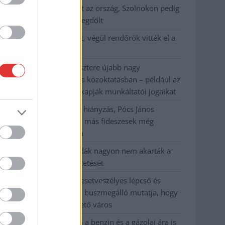
41 fok fölé forrósodott az ország, Szolnokon pedig
egy másik rekord is megdőlt
Egy telefonhívást akart, végül rendőrök vitték el a
mezőtúri férfit
A Tisza kormány minisztere újabb nagy
változásokról döntött a közoktatásban – például az
iskolaigazgatók visszakapják munkáltatói jogaikat
Sok volt az igazolatlan hiányzás, Pócs János
fizetéslevonást kapott, más fideszesek még
kevesebbet vittek haza
A Szolnok megyei gazdák nagyon nem akarták a
JÉGER további üzemeltetését
Csendélet 5.0: alig balesetveszélyes lépcső és
remek állapotban levő buszmegálló mutatja, hogy
Szolnok mennyire élhető város
Pénteken újra csökken a benzin és a gázolaj ára is