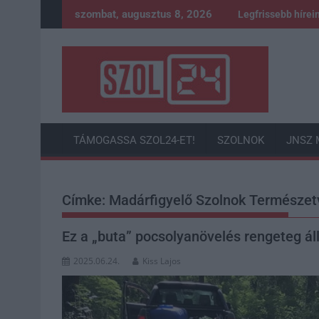
Skip
szombat, augusztus 8, 2026
Legfrissebb hírei
to
content
TÁMOGASSA SZOL24-ET!
SZOLNOK
JNSZ 
Címke:
Madárfigyelő Szolnok Természet
Ez a „buta” pocsolyanövelés rengeteg áll
2025.06.24.
Kiss Lajos