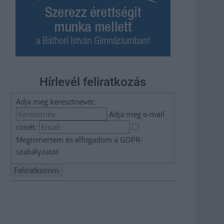
Hírlevél feliratkozás
Adja meg keresztnevét:
Adja meg e-mail
címét:
Megismertem és elfogadom a
GDPR-
szabályzat
ot
Nem szeretne lemaradni semmiről? Csak egy kattintás, és
hírlevelünk a legfrissebb információkkal és exkluzív
tartalmakkal hétről hétre postaládájába érkezik!