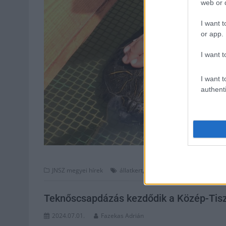
web or d
I want t
or app.
I want t
I want t
authenti
,
,
JNSZ megyei hírek
állatkert
ékszekternők
madárfigyelő
Teknőscsapdázás kezdődik a Közép-Tisz
2024.07.01.
Fazekas Adrián