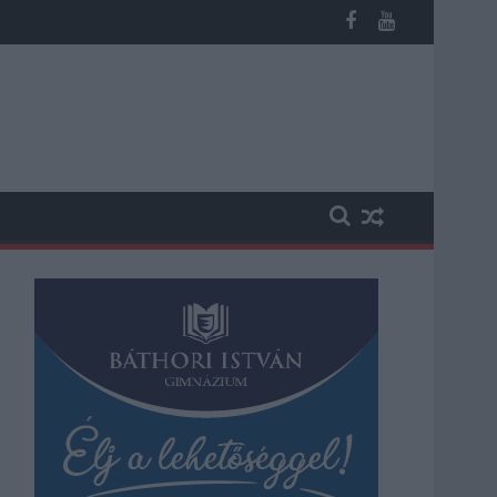
akadásokra és pótlóbuszos közlekedésre számítsunk az egyik Jás