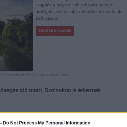
csapdákat helyeztek ki a vízpart mentén,
amelyek alkalmasak az inváziós teknősfajok
befogására.
TOVÁBB OLVASOM
,
,
k Természetvédelmi Egyesület
teknős
tisza
őséges idő miatt, Szolnokon is érkeznek
A rossz időjárási körülmények és a heves
esőzések miatt éheznek és jelentős számban
 -
Do Not Process My Personal Information