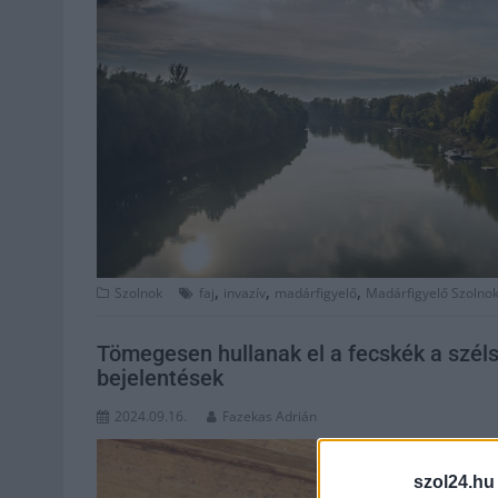
,
,
,
Szolnok
faj
invazív
madárfigyelő
Madárfigyelő Szolno
Tömegesen hullanak el a fecskék a széls
bejelentések
2024.09.16.
Fazekas Adrián
szol24.hu