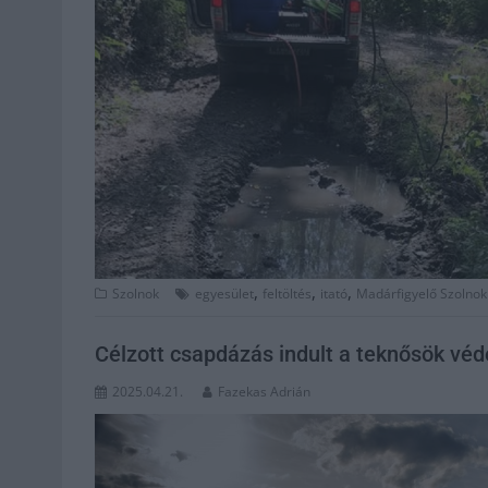
,
,
,
Szolnok
egyesület
feltöltés
itató
Madárfigyelő Szolnok
Célzott csapdázás indult a teknősök vé
2025.04.21.
Fazekas Adrián