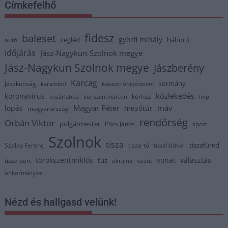
Címkefelhő
fidesz
baleset
györfi mihály
cegléd
háború
autó
időjárás
Jász-Nagykun-Szolnok megye
Jász-Nagykun Szolnok megye
Jászberény
Karcag
kormány
Jászkunság
karambol
katasztrófavédelem
közlekedés
koronavírus
kórház
kosárlabda
kunszentmárton
lmp
Magyar Péter
máv
lopás
mezőtúr
magyarország
rendőrség
Orbán Viktor
polgármester
Pócs János
sport
Szolnok
tisza
tiszafüred
Szalay Ferenc
tisza-tó
tiszaföldvár
törökszentmiklós
vonat
választás
tűz
tisza part
vasút
ukrajna
önkormányzat
Nézd és hallgasd velünk!