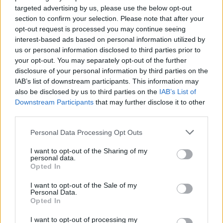
targeted advertising by us, please use the below opt-out
section to confirm your selection. Please note that after your
Nem szeretne lemaradni semmiről? Csak egy kattintás, és hírlevelünk a
opt-out request is processed you may continue seeing
legfrissebb információkkal és exkluzív tartalmakkal hétről hétre
interest-based ads based on personal information utilized by
postaládájába érkezik!
us or personal information disclosed to third parties prior to
your opt-out. You may separately opt-out of the further
disclosure of your personal information by third parties on the
A SZOL24 legfrissebb 24 cikke
IAB’s list of downstream participants. This information may
also be disclosed by us to third parties on the
IAB’s List of
Downstream Participants
that may further disclose it to other
A Tisza Párt Dr. Baka Andrást jelöli köztársasági elnöknek
third parties.
Óriási, több mint két méteres harcsát fogott a Tiszán a 13 éves
Please note that this website/app uses one or more Google
Personal Data Processing Opt Outs
fiú (VIDEÓVAL)
services and may gather and store information including but
not limited to your visit or usage behaviour. You may click to
I want to opt-out of the Sharing of my
Hétfőn kezdik, csütörtökön végeznek – lezárás miatt
personal data.
grant or deny consent to Google and its third-party tags to
fennakadásokra és pótlóbuszos közlekedésre számítsunk az
Opted In
use your data for below specified purposes in below Google
egyik Jász-Nagykun-Szolnok megyei vasútvonalon
consent section.
I want to opt-out of the Sale of my
Personal Data.
Visszaszámlálás indul: -1, 0, Sziget!
Opted In
Magyarország jobban látszik közelről – heti médiaszemle a
I want to opt-out of processing my