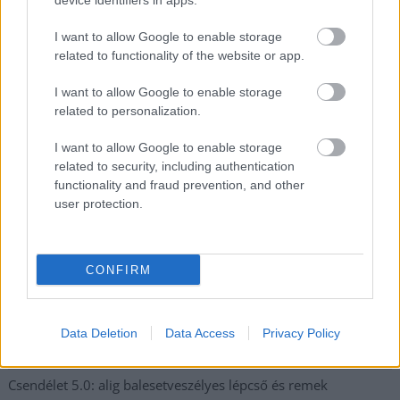
device identifiers in apps.
kiskereskedelemben
I want to allow Google to enable storage
Györfi Mihály több tucat vállalkozással egyeztetett a
related to functionality of the website or app.
kerékpárgyár dolgozóinak megsegítéséről
I want to allow Google to enable storage
41 fok fölé forrósodott az ország, Szolnokon pedig egy másik
related to personalization.
rekord is megdőlt
I want to allow Google to enable storage
Egy telefonhívást akart, végül rendőrök vitték el a mezőtúri
related to security, including authentication
férfit
functionality and fraud prevention, and other
A Tisza kormány minisztere újabb nagy változásokról döntött
user protection.
a közoktatásban – például az iskolaigazgatók visszakapják
munkáltatói jogaikat
CONFIRM
Sok volt az igazolatlan hiányzás, Pócs János fizetéslevonást
kapott, más fideszesek még kevesebbet vittek haza
A Szolnok megyei gazdák nagyon nem akarták a JÉGER
Data Deletion
Data Access
Privacy Policy
további üzemeltetését
Csendélet 5.0: alig balesetveszélyes lépcső és remek