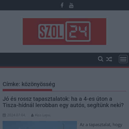
Skip
to
content
Címke:
közönyösség
Jó és rossz tapasztalatok: ha a 4-es úton a
Tisza-hídnál lerobban egy autós, segítünk neki?
2024.07.04.
Kiss Lajos
Az a tapasztalat, hogy