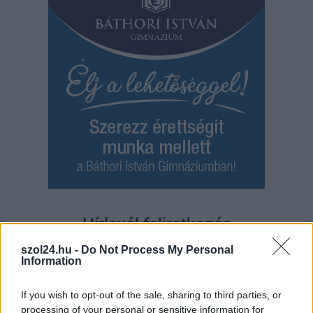
Hírlevél feliratkozás
szol24.hu -
Do Not Process My Personal
Adja meg keresztnevét:
Adja
Information
meg e-mail címét:
Megismertem és elfogadom a
GDPR-szabályzat
ot
If you wish to opt-out of the sale, sharing to third parties, or
processing of your personal or sensitive information for