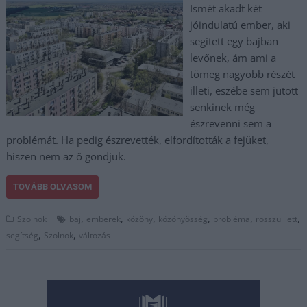
Ismét akadt két
jóindulatú ember, aki
segített egy bajban
levőnek, ám ami a
tömeg nagyobb részét
illeti, eszébe sem jutott
senkinek még
észrevenni sem a
problémát. Ha pedig észrevették, elfordították a fejüket,
hiszen nem az ő gondjuk.
TOVÁBB OLVASOM
,
,
,
,
,
,
Szolnok
baj
emberek
közöny
közönyösség
probléma
rosszul lett
,
,
segítség
Szolnok
változás