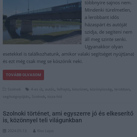
többnyire sajnos nem.
Mindenki türelmetlen,
a lerobbant idős
házaspárt és autóját
szidja, de segíteni nem
áll meg szinte senki.
Ugyanakkor olyan
esetekkel is találkozhatunk, amikor valaki segítséget nyújt(ana)
és ezt még csak meg se köszönik neki.
TOVÁBB OLVASOM
,
,
,
,
,
,
Szolnok
4-es út
autós
felhajtó
köszönet
közönyösség
lerobban
,
,
segítségnyújtás
Szolnok
tisza-híd
Szolnoki történet, ami egyszerre jó és elkeserítő
is, közönnyel teli világunkban
2024.05.13.
Kiss Lajos