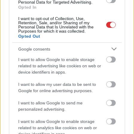
független helyi sajtóból
Personal Data for Targeted Advertising.
Opted In
Már magasabb szinten is nyomoznak Szijjártó
büntetőügyében, vesztegetés miatt 3 év letöltendőt kaphat és
I want to opt-out of Collection, Use,
Retention, Sale, and/or Sharing of my
ez csak az egyik botrány
Personal Data that Is Unrelated with the
Purposes for which it was collected.
Problémák egész Jász-Nagykun-Szolnok megyében: egyre
Opted Out
több otthoni kútból fogy ki a víz
Google consents
Szolnokon egy kulcsfontosságú körforgalmat részlegesen
I want to allow Google to enable storage
lezárnak a napokban, a közlekedés az átlagost is meghaladó
related to advertising like cookies on web or
mértékben lebénul
device identifiers in apps.
Elromlott a biztosítóberendezés a ceglédi vasútvonalon,
I want to allow my user data to be sent to
alapos késések alakultak ki a menetrendhez képest,
Google for online advertising purposes.
kimaradás is előfordult
I want to allow Google to send me
Ön szerint hogy készül a hamisítatlan szolnoki habos isler?
personalized advertising.
Országos ellenőrzés indult a hazai akkumulátoripari
üzemekben
I want to allow Google to enable storage
related to analytics like cookies on web or
Az idei év leglassabb növekedését hozta a június a