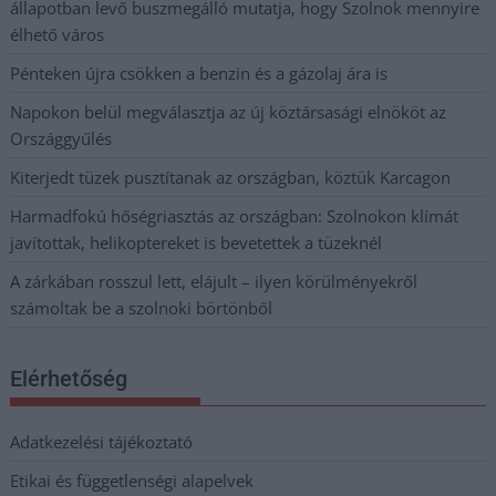
állapotban levő buszmegálló mutatja, hogy Szolnok mennyire
élhető város
Pénteken újra csökken a benzin és a gázolaj ára is
Napokon belül megválasztja az új köztársasági elnököt az
Országgyűlés
Kiterjedt tüzek pusztítanak az országban, köztük Karcagon
Harmadfokú hőségriasztás az országban: Szolnokon klímát
javítottak, helikoptereket is bevetettek a tüzeknél
A zárkában rosszul lett, elájult – ilyen körülményekről
számoltak be a szolnoki börtönből
Elérhetőség
Adatkezelési tájékoztató
Etikai és függetlenségi alapelvek