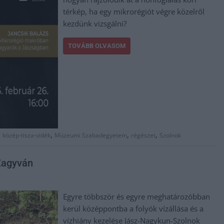
térkép, ha egy mikrorégiót végre közelről
kezdünk vizsgálni?
TOVÁBB OLVASOM
,
,
,
,
közép-tisza-vidék
Múzeumi Szabadegyetem
régészet
Szolnok
Zagyván
Egyre többször és egyre meghatározóbban
kerül középpontba a folyók vízállása és a
vízhiány kezelése Jász-Nagykun-Szolnok