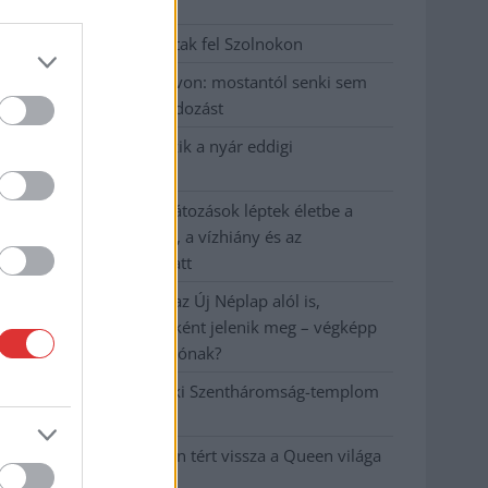
emeltek vádat
Hatalmas lángok csaptak fel Szolnokon
Vízitraffipax a Tisza-tavon: mostantól senki sem
úszhatja meg a száguldozást
Szolnokra is megérkezik a nyár eddigi
legkeményebb napja
Már Szolnokon is korlátozások léptek életbe a
tartós hatalmas hőség, a vízhiány és az
áramtakarékosság miatt
A NER kihúzta a talajt az Új Néplap alól is,
immáron csak hetilapként jelenik meg – végképp
vége a nyomtatott sajtónak?
Befejeződött a szolnoki Szentháromság-templom
felújítása
Szimfonikus köntösben tért vissza a Queen világa
a fővárosba