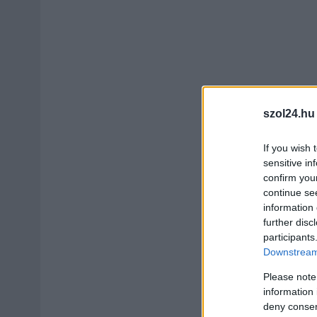
szol24.hu
If you wish 
sensitive in
confirm you
continue se
information 
further disc
participants
Downstream 
Please note
information 
deny consent