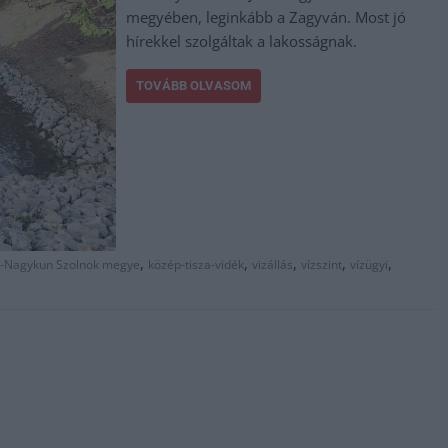
megyében, leginkább a Zagyván. Most jó
hírekkel szolgáltak a lakosságnak.
TOVÁBB OLVASOM
,
,
,
,
,
z-Nagykun Szolnok megye
közép-tisza-vidék
vizállás
vízszint
vízügyi