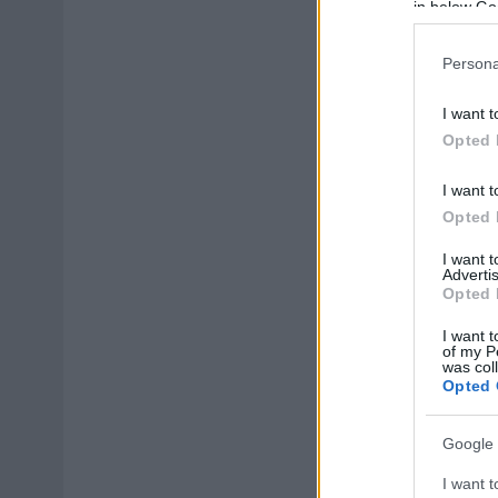
in below Go
Persona
I want t
Opted 
I want t
Opted 
I want 
Advertis
Opted 
I want t
of my P
was col
Opted 
Google 
I want t