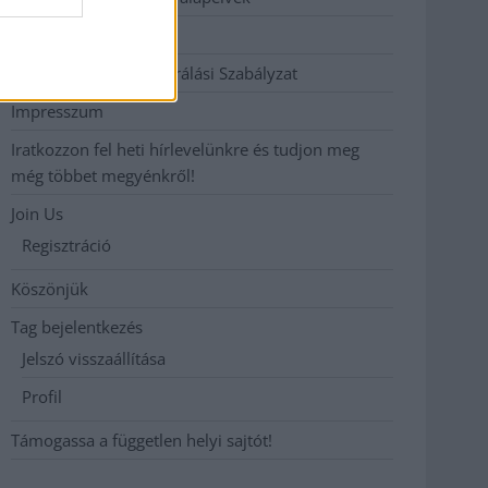
Hirdetési árak
Hozzászólási és Moderálási Szabályzat
Impresszum
Iratkozzon fel heti hírlevelünkre és tudjon meg
még többet megyénkről!
Join Us
Regisztráció
Köszönjük
Tag bejelentkezés
Jelszó visszaállítása
Profil
Támogassa a független helyi sajtót!