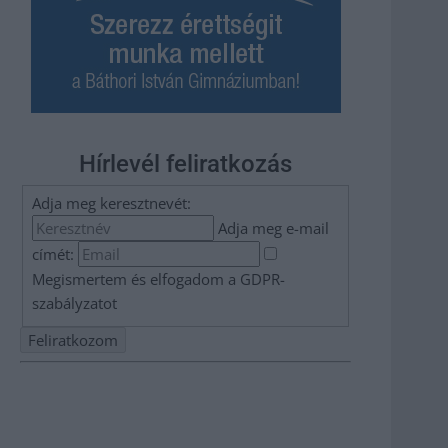
Hírlevél feliratkozás
Adja meg keresztnevét:
Adja meg e-mail
címét:
Megismertem és elfogadom a
GDPR-
szabályzat
ot
Nem szeretne lemaradni semmiről? Csak egy kattintás, és
hírlevelünk a legfrissebb információkkal és exkluzív
tartalmakkal hétről hétre postaládájába érkezik!