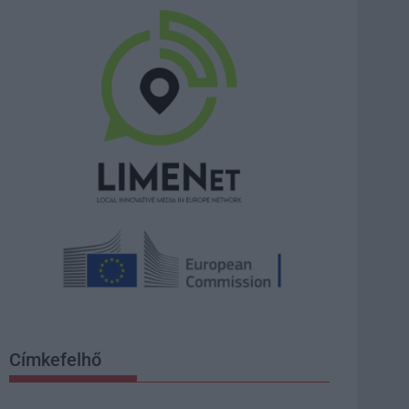
Címkefelhő