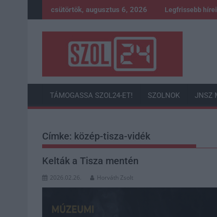
Skip
csütörtök, augusztus 6, 2026
Legfrissebb híre
to
content
TÁMOGASSA SZOL24-ET!
SZOLNOK
JNSZ 
Címke:
közép-tisza-vidék
Kelták a Tisza mentén
2026.02.26.
Horváth Zsolt