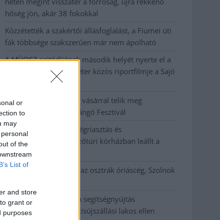
héten megint visszatér a forróság, újra rekkenő
hőség jön, akár 38 fokokkal
Közzétették a szakértői állásfoglalást, a Fiumei úti
fák többsége szakszerűen már nem ápolható
A MÚOSZ sajtódíjának második helyét nyerte el a
Borsod24 és a Paraméter közös riportfilmje a Sajó
szennyezéséről
Tánccal, zeneszóval és vásárral telik meg
sonal or
Jászberény, indul a Csángó Fesztivál
ection to
ou may
Meghosszabbított hőségriasztás és
 personal
vízkorlátozások, a mezőtúri kórházban leállt a
out of the
klíma
 downstream
B’s List of
Átszervezi működését az osztrák óriáscég, Szolnok
is érintett
er and store
Tragédiába torkollott a segítségnyújtás
to grant or
elmulasztása, három kisújszállási lakos ellen
ed purposes