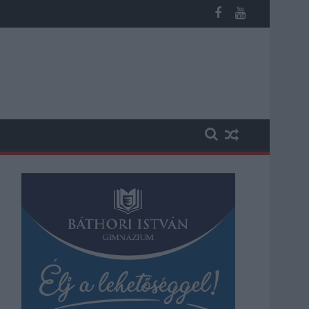
sútvonal közlekedését