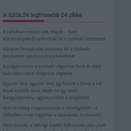
A SZOL24 legfrissebb 24 cikke
A zárkában rosszul lett, elájult – ilyen
körülményekről számoltak be a szolnoki börtönből
Váratlan fennakadás borította fel a Szolnok–
Kecskemét vasútvonal közlekedését
A polgármester a szolnoki cégekhez fordult: több
száz elbocsátott dolgozón segítene
Egyszer fent, egyszer lent, így festett a Duna a két
évvel ezelőtti árvíz idején és így most –
fotógyűjtemény ugyanazokból a szögekből
Ilyenek eddig a tapasztalatok a vendégektől – a
hőhullám miatt ingyenes a strandolás Szolnokon
Nem biztató: a hétvégi kisebb felfrissülés után jövő