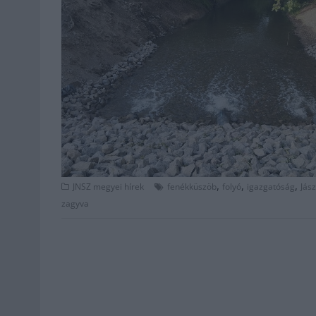
,
,
,
JNSZ megyei hírek
fenékküszöb
folyó
igazgatóság
Jás
zagyva