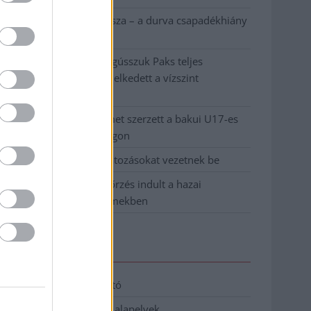
Ilyen, amikor „fél” a Tisza – a durva csapadékhiány
nagyon meglátszik
Lehet, hogy mégis megússzuk Paks teljes
leállítását, némileg emelkedett a vízszint
(VIDEÓVAL)
Tugyi Zétény ezüstérmet szerzett a bakui U17-es
birkózó-világbajnokságon
Jászberényben is korlátozásokat vezetnek be
Átfogó országos ellenőrzés indult a hazai
akkumulátoripari üzemekben
Elérhetőség
Adatkezelési tájékoztató
Etikai és függetlenségi alapelvek