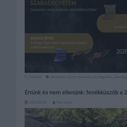
,
,
Szolnok
damjanich jános múzeum
honfoglalás
Jászság
Értünk és nem ellenünk: fenékküszöb a 
2025.09.06.
Kiss Lajos