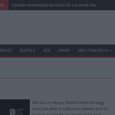
Váratlan fennakadás borította fel a Szolnok–Kecskemét va
ink
MEGYE
BELFÖLD
KÉK
SPORT
MÉG TÖBB ROVAT
Mit árul el néhány földből előkerült tárgy
arról, kik éltek itt több mint kétezer éve? És
hogyan rajzolódik át a honfoglalás kori