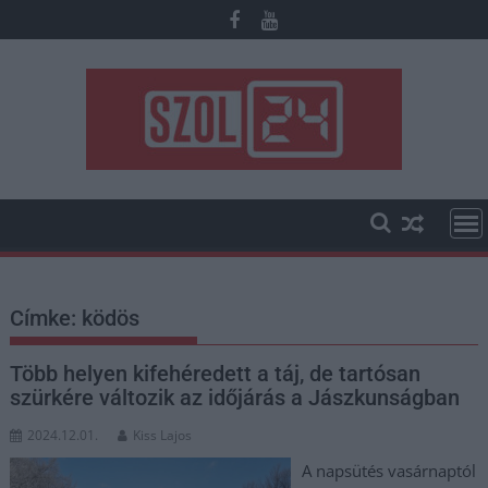
Skip
to
content
Címke:
ködös
Több helyen kifehéredett a táj, de tartósan
szürkére változik az időjárás a Jászkunságban
2024.12.01.
Kiss Lajos
A napsütés vasárnaptól