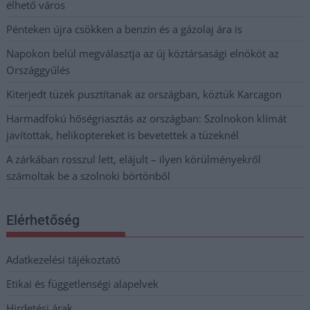
élhető város
Pénteken újra csökken a benzin és a gázolaj ára is
Napokon belül megválasztja az új köztársasági elnököt az
Országgyűlés
Kiterjedt tüzek pusztítanak az országban, köztük Karcagon
Harmadfokú hőségriasztás az országban: Szolnokon klímát
javítottak, helikoptereket is bevetettek a tüzeknél
A zárkában rosszul lett, elájult – ilyen körülményekről
számoltak be a szolnoki börtönből
Elérhetőség
Adatkezelési tájékoztató
Etikai és függetlenségi alapelvek
Hirdetési árak