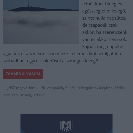
felhő, köd, hideg és
egészségtelen levegő,
szinte nulla napsütés,
de csapadék csak
akkor, ha szerencsénk
van és akkor sem sok.
Sajnos még napokig
ugyanerre számítsunk, nem lesz kellemes kint sétálgatni a
szabadban, egyre csak dúsul a szmogos levegő.
TOVÁBB OLVASOM
,
,
,
,
,
JNSZ megyei hírek
csapadék
felhős
hidegpárna
időjárás
ködös
,
,
napsütés
szmog
szürke