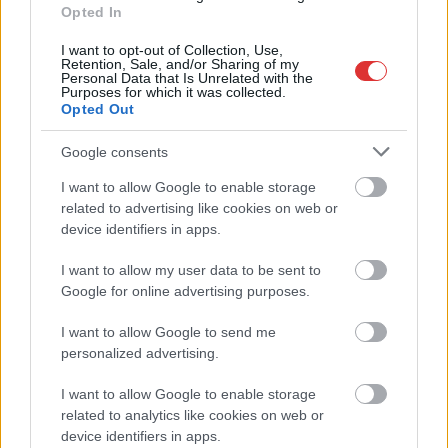
Opted In
Már magasabb szinten is nyomoznak Szijjártó
büntetőügyében, vesztegetés miatt 3 év letöltendőt kaphat és
I want to opt-out of Collection, Use,
ez csak az egyik botrány
Retention, Sale, and/or Sharing of my
Personal Data that Is Unrelated with the
Purposes for which it was collected.
Problémák egész Jász-Nagykun-Szolnok megyében: egyre
Opted Out
több otthoni kútból fogy ki a víz
Google consents
Szolnokon egy kulcsfontosságú körforgalmat részlegesen
lezárnak a napokban, a közlekedés az átlagost is meghaladó
I want to allow Google to enable storage
mértékben lebénul
related to advertising like cookies on web or
device identifiers in apps.
Elromlott a biztosítóberendezés a ceglédi vasútvonalon,
alapos késések alakultak ki a menetrendhez képest,
I want to allow my user data to be sent to
kimaradás is előfordult
Google for online advertising purposes.
Ön szerint hogy készül a hamisítatlan szolnoki habos isler?
I want to allow Google to send me
personalized advertising.
Országos ellenőrzés indult a hazai akkumulátoripari
üzemekben
I want to allow Google to enable storage
related to analytics like cookies on web or
Az idei év leglassabb növekedését hozta a június a
device identifiers in apps.
kiskereskedelemben