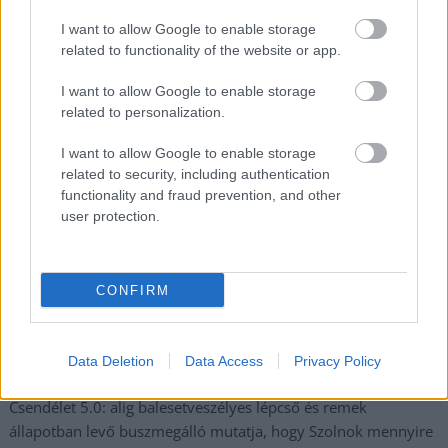
Györfi Mihály több tucat vállalkozással egyeztetett a
I want to allow Google to enable storage
related to functionality of the website or app.
kerékpárgyár dolgozóinak megsegítéséről
41 fok fölé forrósodott az ország, Szolnokon pedig egy másik
I want to allow Google to enable storage
rekord is megdőlt
related to personalization.
Egy telefonhívást akart, végül rendőrök vitték el a mezőtúri
I want to allow Google to enable storage
férfit
related to security, including authentication
functionality and fraud prevention, and other
A Tisza kormány minisztere újabb nagy változásokról döntött
user protection.
a közoktatásban – például az iskolaigazgatók visszakapják
munkáltatói jogaikat
Sok volt az igazolatlan hiányzás, Pócs János fizetéslevonást
CONFIRM
kapott, más fideszesek még kevesebbet vittek haza
A Szolnok megyei gazdák nagyon nem akarták a JÉGER
Data Deletion
Data Access
Privacy Policy
további üzemeltetését
Csendélet 5.0: alig balesetveszélyes lépcső és remek
állapotban levő buszmegálló mutatja, hogy Szolnok mennyire