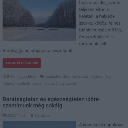
huzamos ideig szinte
teljesen eltűnik
keleten, a helyébe
szürke, ködös, felhős,
időnként esős idő lép,
ónos szitálástól is
tartanunk kell.
Barátságtalan időjárásra készüljünk.
TOVÁBB OLVASOM
,
,
,
,
JNSZ megyei hírek
csapadék
december
eső
időjárás
Jász-
,
,
,
Nagykun Szolnok megye
ködös
ónos
szürke
Barátságtalan és egészségtelen időre
számítsunk még sokáig
2024.11.12.
Kiss Lajos
A következő napokban