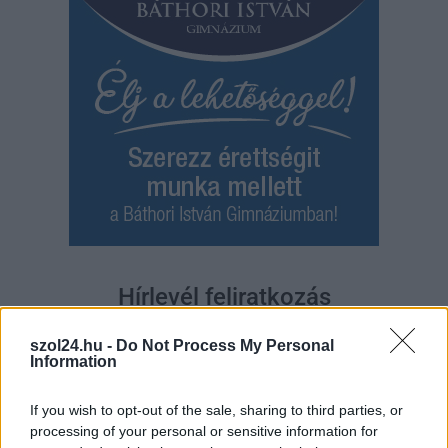
Hírlevél feliratkozás
Adja meg keresztnevét:
Adja
szol24.hu -
Do Not Process My Personal
meg e-mail címét:
Information
Megismertem és elfogadom a
GDPR-szabályzat
ot
If you wish to opt-out of the sale, sharing to third parties, or
processing of your personal or sensitive information for