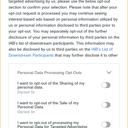
targeted advertising by us, please use the below opt-out
Nem szeretne lemaradni semmiről? Csak egy kattintás, és hírlevelünk a
section to confirm your selection. Please note that after your
legfrissebb információkkal és exkluzív tartalmakkal hétről hétre
opt-out request is processed you may continue seeing
interest-based ads based on personal information utilized by
postaládájába érkezik!
us or personal information disclosed to third parties prior to
your opt-out. You may separately opt-out of the further
disclosure of your personal information by third parties on the
A SZOL24 legfrissebb 24 cikke
IAB’s list of downstream participants. This information may
also be disclosed by us to third parties on the
IAB’s List of
A Tisza Párt Dr. Baka Andrást jelöli köztársasági elnöknek
Downstream Participants
that may further disclose it to other
third parties.
Óriási, több mint két méteres harcsát fogott a Tiszán a 13 éves
Please note that this website/app uses one or more Google
fiú (VIDEÓVAL)
Personal Data Processing Opt Outs
services and may gather and store information including but
Hétfőn kezdik, csütörtökön végeznek – lezárás miatt
not limited to your visit or usage behaviour. You may click to
I want to opt-out of the Sharing of my
personal data.
fennakadásokra és pótlóbuszos közlekedésre számítsunk az
grant or deny consent to Google and its third-party tags to
Opted In
egyik Jász-Nagykun-Szolnok megyei vasútvonalon
use your data for below specified purposes in below Google
consent section.
I want to opt-out of the Sale of my
Visszaszámlálás indul: -1, 0, Sziget!
Personal Data.
Opted In
Magyarország jobban látszik közelről – heti médiaszemle a
független helyi sajtóból
I want to opt-out of processing my
Personal Data for Targeted Advertising.