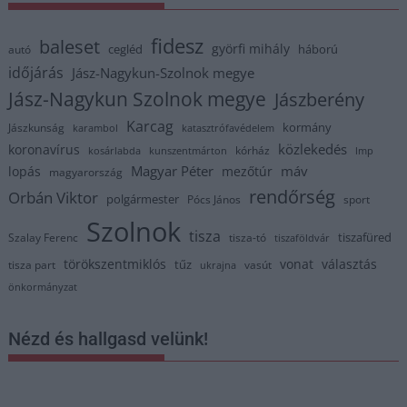
fidesz
baleset
györfi mihály
cegléd
háború
autó
időjárás
Jász-Nagykun-Szolnok megye
Jász-Nagykun Szolnok megye
Jászberény
Karcag
kormány
Jászkunság
karambol
katasztrófavédelem
közlekedés
koronavírus
kórház
kosárlabda
kunszentmárton
lmp
Magyar Péter
máv
lopás
mezőtúr
magyarország
rendőrség
Orbán Viktor
polgármester
Pócs János
sport
Szolnok
tisza
tiszafüred
Szalay Ferenc
tisza-tó
tiszaföldvár
törökszentmiklós
vonat
választás
tűz
tisza part
vasút
ukrajna
önkormányzat
Nézd és hallgasd velünk!