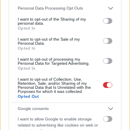
Már magasabb szinten is nyomoznak Szijjártó
Please note that this website/app uses one or more Google
Personal Data Processing Opt Outs
büntetőügyében, vesztegetés miatt 3 év letöltendőt kaphat és
services and may gather and store information including but
ez csak az egyik botrány
not limited to your visit or usage behaviour. You may click to
I want to opt-out of the Sharing of my
personal data.
grant or deny consent to Google and its third-party tags to
Problémák egész Jász-Nagykun-Szolnok megyében: egyre
Opted In
use your data for below specified purposes in below Google
több otthoni kútból fogy ki a víz
consent section.
I want to opt-out of the Sale of my
Personal Data.
Szolnokon egy kulcsfontosságú körforgalmat részlegesen
Opted In
lezárnak a napokban, a közlekedés az átlagost is meghaladó
mértékben lebénul
I want to opt-out of processing my
Personal Data for Targeted Advertising.
Opted In
Elromlott a biztosítóberendezés a ceglédi vasútvonalon,
alapos késések alakultak ki a menetrendhez képest,
I want to opt-out of Collection, Use,
kimaradás is előfordult
Retention, Sale, and/or Sharing of my
Personal Data that Is Unrelated with the
Purposes for which it was collected.
Ön szerint hogy készül a hamisítatlan szolnoki habos isler?
Opted Out
Országos ellenőrzés indult a hazai akkumulátoripari
Google consents
üzemekben
I want to allow Google to enable storage
Az idei év leglassabb növekedését hozta a június a
related to advertising like cookies on web or
kiskereskedelemben