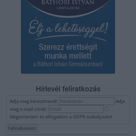
Hírlevél feliratkozás
Adja meg keresztnevét:
Adja
meg e-mail címét:
Megismertem és elfogadom a
GDPR-szabályzat
ot