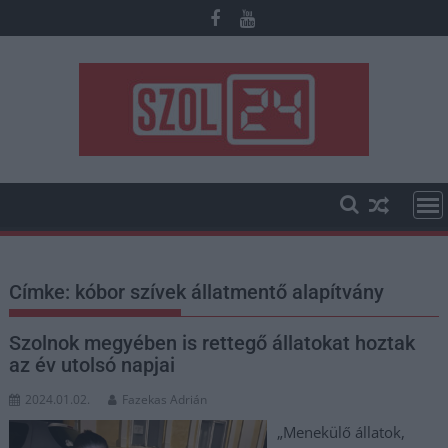
Skip
to
content
Címke:
kóbor szívek állatmentő alapítvány
Szolnok megyében is rettegő állatokat hoztak
az év utolsó napjai
2024.01.02.
Fazekas Adrián
„Menekülő állatok,