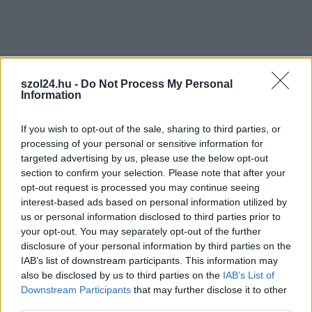
Nem szeretne lemaradni semmiről? Csak egy kattintás, és hírlevelünk a
legfrissebb információkkal és exkluzív tartalmakkal hétről hétre
postaládájába érkezik!
szol24.hu -
Do Not Process My Personal
A SZOL24 legfrissebb 24 cikke
Information
If you wish to opt-out of the sale, sharing to third parties, or
A Tisza Párt Dr. Baka Andrást jelöli köztársasági elnöknek
processing of your personal or sensitive information for
Óriási, több mint két méteres harcsát fogott a Tiszán a 13 éves
targeted advertising by us, please use the below opt-out
fiú (VIDEÓVAL)
section to confirm your selection. Please note that after your
opt-out request is processed you may continue seeing
Hétfőn kezdik, csütörtökön végeznek – lezárás miatt
interest-based ads based on personal information utilized by
fennakadásokra és pótlóbuszos közlekedésre számítsunk az
us or personal information disclosed to third parties prior to
egyik Jász-Nagykun-Szolnok megyei vasútvonalon
your opt-out. You may separately opt-out of the further
disclosure of your personal information by third parties on the
Visszaszámlálás indul: -1, 0, Sziget!
IAB’s list of downstream participants. This information may
also be disclosed by us to third parties on the
IAB’s List of
Magyarország jobban látszik közelről – heti médiaszemle a
Downstream Participants
that may further disclose it to other
független helyi sajtóból
third parties.