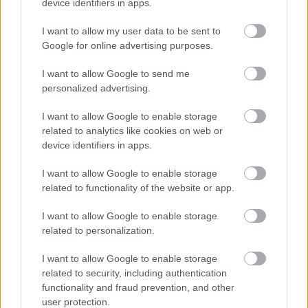
device identifiers in apps.
Györfi Mihály több tucat vállalkozással egyeztetett a
I want to allow my user data to be sent to
kerékpárgyár dolgozóinak megsegítéséről
Google for online advertising purposes.
41 fok fölé forrósodott az ország, Szolnokon pedig egy másik
rekord is megdőlt
I want to allow Google to send me
personalized advertising.
Egy telefonhívást akart, végül rendőrök vitték el a mezőtúri
férfit
I want to allow Google to enable storage
related to analytics like cookies on web or
A Tisza kormány minisztere újabb nagy változásokról döntött
device identifiers in apps.
a közoktatásban – például az iskolaigazgatók visszakapják
munkáltatói jogaikat
I want to allow Google to enable storage
related to functionality of the website or app.
Sok volt az igazolatlan hiányzás, Pócs János fizetéslevonást
kapott, más fideszesek még kevesebbet vittek haza
I want to allow Google to enable storage
related to personalization.
A Szolnok megyei gazdák nagyon nem akarták a JÉGER
további üzemeltetését
I want to allow Google to enable storage
related to security, including authentication
Csendélet 5.0: alig balesetveszélyes lépcső és remek
functionality and fraud prevention, and other
állapotban levő buszmegálló mutatja, hogy Szolnok mennyire
user protection.