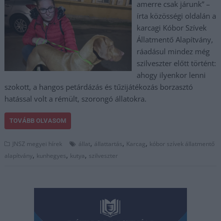
amerre csak járunk” –
írta közösségi oldalán a
karcagi Kóbor Szívek
Állatmentő Alapítvány,
ráadásul mindez még
szilveszter előtt történt:
ahogy ilyenkor lenni
szokott, a hangos petárdázás és tűzijátékozás borzasztó
hatással volt a rémült, szorongó állatokra.
TOVÁBB OLVASOM
,
,
,
JNSZ megyei hírek
állat
állattartás
Karcag
kóbor szívek állatmentő
,
,
,
alapítvány
kunhegyes
kutya
szilveszter