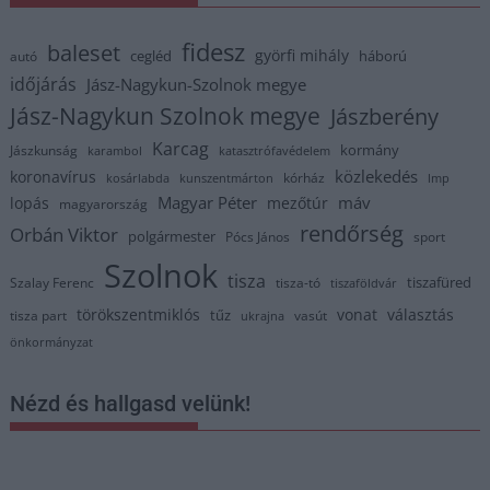
fidesz
baleset
györfi mihály
cegléd
háború
autó
időjárás
Jász-Nagykun-Szolnok megye
Jász-Nagykun Szolnok megye
Jászberény
Karcag
kormány
Jászkunság
karambol
katasztrófavédelem
közlekedés
koronavírus
kórház
kosárlabda
kunszentmárton
lmp
Magyar Péter
máv
lopás
mezőtúr
magyarország
rendőrség
Orbán Viktor
polgármester
Pócs János
sport
Szolnok
tisza
tiszafüred
Szalay Ferenc
tisza-tó
tiszaföldvár
törökszentmiklós
vonat
választás
tűz
tisza part
vasút
ukrajna
önkormányzat
Nézd és hallgasd velünk!