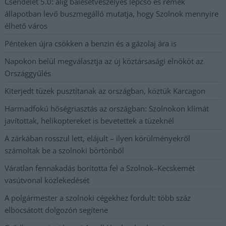
Csendélet 5.0: alig balesetveszélyes lépcső és remek
állapotban levő buszmegálló mutatja, hogy Szolnok mennyire
élhető város
Pénteken újra csökken a benzin és a gázolaj ára is
Napokon belül megválasztja az új köztársasági elnököt az
Országgyűlés
Kiterjedt tüzek pusztítanak az országban, köztük Karcagon
Harmadfokú hőségriasztás az országban: Szolnokon klímát
javítottak, helikoptereket is bevetettek a tüzeknél
A zárkában rosszul lett, elájult – ilyen körülményekről
számoltak be a szolnoki börtönből
Váratlan fennakadás borította fel a Szolnok–Kecskemét
vasútvonal közlekedését
A polgármester a szolnoki cégekhez fordult: több száz
elbocsátott dolgozón segítene