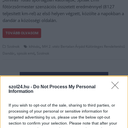
főtörzsőrmester szenzációs összetett eredménnyel (8127
teljesített km-rel) az első helyen végzett, közölte a napokban a
dandár a közösségi oldalán.
TOVÁBB OLVASOM
,
Szolnok
kihívás
MH 2. vitéz Bertalan Árpád Különleges Rendeltetésű
,
,
Dandár
spisák emil
Szolnok
szol24.hu -
Do Not Process My Personal
Information
If you wish to opt-out of the sale, sharing to third parties, or
processing of your personal or sensitive information for
targeted advertising by us, please use the below opt-out
section to confirm your selection. Please note that after your