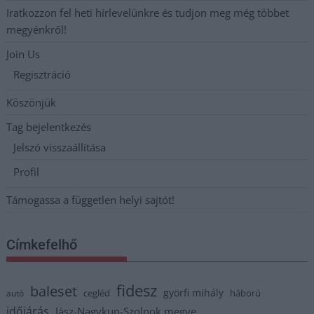
Iratkozzon fel heti hírlevelünkre és tudjon meg még többet
megyénkről!
Join Us
Regisztráció
Köszönjük
Tag bejelentkezés
Jelszó visszaállítása
Profil
Támogassa a független helyi sajtót!
Címkefelhő
fidesz
baleset
györfi mihály
cegléd
háború
autó
időjárás
Jász-Nagykun-Szolnok megye