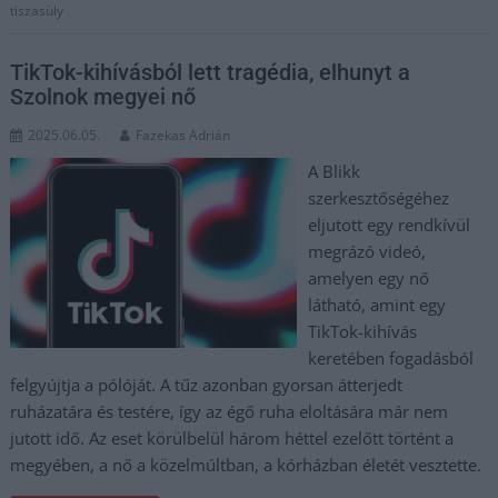
tiszasüly
TikTok-kihívásból lett tragédia, elhunyt a
Szolnok megyei nő
2025.06.05.
Fazekas Adrián
A Blikk
szerkesztőségéhez
eljutott egy rendkívül
megrázó videó,
amelyen egy nő
látható, amint egy
TikTok-kihívás
keretében fogadásból
felgyújtja a pólóját. A tűz azonban gyorsan átterjedt
ruházatára és testére, így az égő ruha eloltására már nem
jutott idő. Az eset körülbelül három héttel ezelőtt történt a
megyében, a nő a közelmúltban, a kórházban életét vesztette.