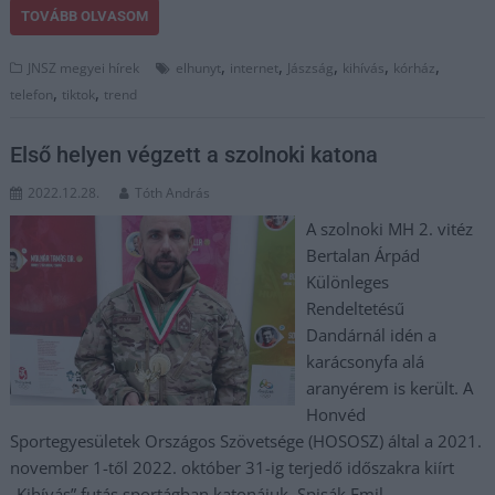
TOVÁBB OLVASOM
,
,
,
,
,
JNSZ megyei hírek
elhunyt
internet
Jászság
kihívás
kórház
,
,
telefon
tiktok
trend
Első helyen végzett a szolnoki katona
2022.12.28.
Tóth András
A szolnoki MH 2. vitéz
Bertalan Árpád
Különleges
Rendeltetésű
Dandárnál idén a
karácsonyfa alá
aranyérem is került. A
Honvéd
Sportegyesületek Országos Szövetsége (HOSOSZ) által a 2021.
november 1-től 2022. október 31-ig terjedő időszakra kiírt
„Kihívás” futás sportágban katonájuk, Spisák Emil