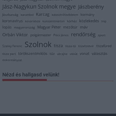
Jász-Nagykun Szolnok megye
Jászberény
Karcag
kormány
Jászkunság
karambol
katasztrófavédelem
közlekedés
koronavírus
kórház
kosárlabda
kunszentmárton
lmp
Magyar Péter
máv
lopás
mezőtúr
magyarország
rendőrség
Orbán Viktor
polgármester
Pócs János
sport
Szolnok
tisza
tiszafüred
Szalay Ferenc
tisza-tó
tiszaföldvár
törökszentmiklós
vonat
választás
tűz
tisza part
vasút
ukrajna
önkormányzat
Nézd és hallgasd velünk!