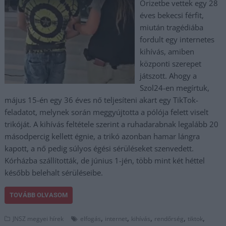
Őrizetbe vettek egy 28
éves bekecsi férfit,
miután tragédiába
fordult egy internetes
kihívás, amiben
központi szerepet
játszott. Ahogy a
Szol24-en megírtuk,
május 15-én egy 36 éves nő teljesíteni akart egy TikTok-
feladatot, melynek során meggyújtotta a pólója felett viselt
trikóját. A kihívás feltétele szerint a ruhadarabnak legalább 20
másodpercig kellett égnie, a trikó azonban hamar lángra
kapott, a nő pedig súlyos égési sérüléseket szenvedett.
Kórházba szállították, de június 1-jén, több mint két héttel
később belehalt sérüléseibe.
TOVÁBB OLVASOM
,
,
,
,
,
JNSZ megyei hírek
elfogás
internet
kihívás
rendőrség
tiktok