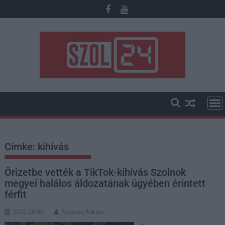
Skip
to
content
Címke:
kihívás
Őrizetbe vették a TikTok-kihívás Szolnok
megyei halálos áldozatának ügyében érintett
férfit
2025.06.06.
Fazekas Adrián