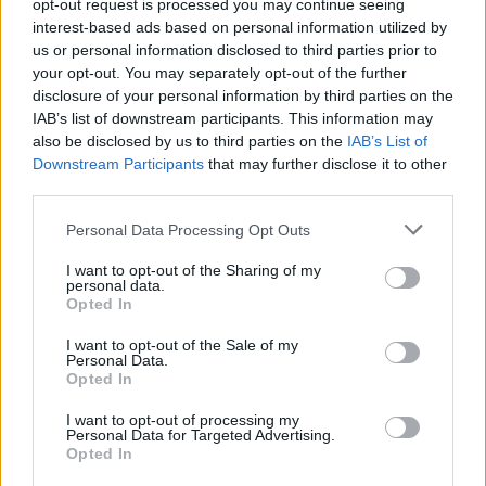
opt-out request is processed you may continue seeing
interest-based ads based on personal information utilized by
us or personal information disclosed to third parties prior to
your opt-out. You may separately opt-out of the further
disclosure of your personal information by third parties on the
IAB’s list of downstream participants. This information may
also be disclosed by us to third parties on the
IAB’s List of
Downstream Participants
that may further disclose it to other
Hírlevél feliratkozás
third parties.
Adja meg keresztnevét:
Adja
Please note that this website/app uses one or more Google
Personal Data Processing Opt Outs
services and may gather and store information including but
meg e-mail címét:
not limited to your visit or usage behaviour. You may click to
I want to opt-out of the Sharing of my
Megismertem és elfogadom a
GDPR-szabályzat
ot
personal data.
grant or deny consent to Google and its third-party tags to
Opted In
use your data for below specified purposes in below Google
consent section.
I want to opt-out of the Sale of my
Personal Data.
Nem szeretne lemaradni semmiről? Csak egy kattintás, és hírlevelünk a
Opted In
legfrissebb információkkal és exkluzív tartalmakkal hétről hétre
postaládájába érkezik!
I want to opt-out of processing my
Personal Data for Targeted Advertising.
Opted In