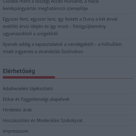
Csődbe ment a tószegi Accell Hunland, a hazai
kerékpárgyártás meghatározó szereplője
Egyszer fent, egyszer lent, így festett a Duna a két évvel
ezelőtti árvíz idején és így most – fotógyűjtemény
ugyanazokból a szögekből
Ilyenek eddig a tapasztalatok a vendégektől – a hőhullám
miatt ingyenes a strandolás Szolnokon
Elérhetőség
Adatkezelési tájékoztató
Etikai és függetlenségi alapelvek
Hirdetési árak
Hozzászólási és Moderálási Szabályzat
Impresszum