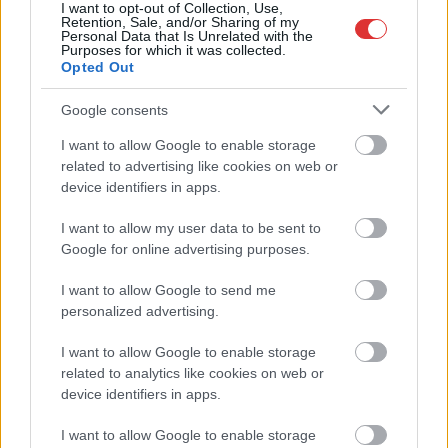
A SZOL24 legfrissebb 24 cikke
I want to opt-out of Collection, Use,
Retention, Sale, and/or Sharing of my
Personal Data that Is Unrelated with the
Purposes for which it was collected.
Már magasabb szinten is nyomoznak Szijjártó
Opted Out
büntetőügyében, vesztegetés miatt 3 év letöltendőt kaphat és
ez csak az egyik botrány
Google consents
Problémák egész Jász-Nagykun-Szolnok megyében: egyre
I want to allow Google to enable storage
több otthoni kútból fogy ki a víz
related to advertising like cookies on web or
device identifiers in apps.
Szolnokon egy kulcsfontosságú körforgalmat részlegesen
lezárnak a napokban, a közlekedés az átlagost is meghaladó
I want to allow my user data to be sent to
mértékben lebénul
Google for online advertising purposes.
Elromlott a biztosítóberendezés a ceglédi vasútvonalon,
I want to allow Google to send me
alapos késések alakultak ki a menetrendhez képest,
personalized advertising.
kimaradás is előfordult
I want to allow Google to enable storage
Ön szerint hogy készül a hamisítatlan szolnoki habos isler?
related to analytics like cookies on web or
device identifiers in apps.
Országos ellenőrzés indult a hazai akkumulátoripari
üzemekben
I want to allow Google to enable storage