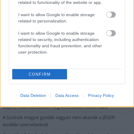
related to functionality of the website or app.
Az idei év leglassabb növekedését hozta a június a
kiskereskedelemben
I want to allow Google to enable storage
related to personalization.
Györfi Mihály több tucat vállalkozással egyeztetett a
kerékpárgyár dolgozóinak megsegítéséről
I want to allow Google to enable storage
41 fok fölé forrósodott az ország, Szolnokon pedig egy másik
related to security, including authentication
functionality and fraud prevention, and other
rekord is megdőlt
user protection.
Egy telefonhívást akart, végül rendőrök vitték el a mezőtúri
férfit
A Tisza kormány minisztere újabb nagy változásokról döntött
CONFIRM
a közoktatásban – például az iskolaigazgatók visszakapják
munkáltatói jogaikat
Data Deletion
Data Access
Privacy Policy
Sok volt az igazolatlan hiányzás, Pócs János fizetéslevonást
kapott, más fideszesek még kevesebbet vittek haza
A Szolnok megyei gazdák nagyon nem akarták a JÉGER
további üzemeltetését