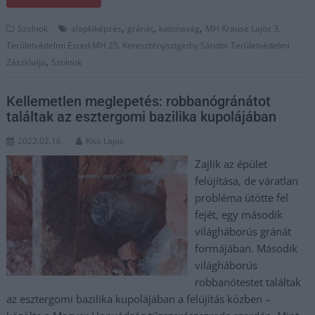
,
,
,
Szolnok
alapkiképzés
gránát
katonaság
MH Krause Lajos 3.
Területvédelmi Ezred MH 25. Keresztényszigethy Sándor Területvédelmi
,
Zászlóalja
Szolnok
Kellemetlen meglepetés: robbanógránátot
találtak az esztergomi bazilika kupolájában
2022.02.16.
Kiss Lajos
Zajlik az épület
felújítása, de váratlan
probléma ütötte fel
fejét, egy második
világháborús gránát
formájában. Második
világháborús
robbanótestet találtak
az esztergomi bazilika kupolájában a felújítás közben –