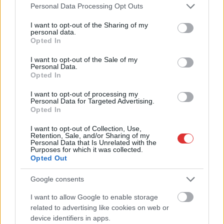
Please note that this website/app uses one or more Google
Personal Data Processing Opt Outs
services and may gather and store information including but
not limited to your visit or usage behaviour. You may click to
I want to opt-out of the Sharing of my
personal data.
grant or deny consent to Google and its third-party tags to
Opted In
use your data for below specified purposes in below Google
consent section.
I want to opt-out of the Sale of my
Personal Data.
Opted In
I want to opt-out of processing my
Personal Data for Targeted Advertising.
Opted In
Hírlevél feliratkozás
I want to opt-out of Collection, Use,
Retention, Sale, and/or Sharing of my
Personal Data that Is Unrelated with the
Purposes for which it was collected.
Adja meg keresztnevét:
Adja
Opted Out
meg e-mail címét:
Megismertem és elfogadom a
GDPR-szabályzat
ot
Google consents
I want to allow Google to enable storage
related to advertising like cookies on web or
Nem szeretne lemaradni semmiről? Csak egy kattintás, és hírlevelünk a
device identifiers in apps.