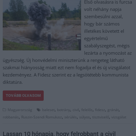
Első olvasásra is furcsa
volt néhány napja
szembesülni azzal,
hogy bár számos
illetékes követett el
egyértelmű
szabályszegést, mégis
lezárta a nyomozást az
ügyészség. Új honvédelmi miniszterünk a rengeteg látható
szakmai hiányosság miatt ezt nem fogadja el és új vizsgálatot
kezdeményez. A Fidesz szerint ez a legsötétebb kommunista
diktatúra.
TOVÁBB OLVASOM
,
,
,
,
,
,
Magyarország
baleset
botrány
civil
felelős
fidesz
gránát
,
,
,
,
,
robbanás
Ruszin-Szendi Romulusz
sérülés
súlyos
tisztviselő
vizsgálat
Lassan 10 hónapja, hogy felrobbant a civil