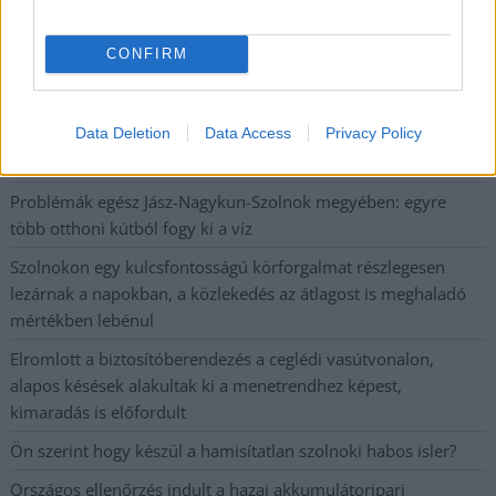
Visszaszámlálás indul: -1, 0, Sziget!
Magyarország jobban látszik közelről – heti médiaszemle a
CONFIRM
független helyi sajtóból
Már magasabb szinten is nyomoznak Szijjártó
Data Deletion
Data Access
Privacy Policy
büntetőügyében, vesztegetés miatt 3 év letöltendőt kaphat és
ez csak az egyik botrány
Problémák egész Jász-Nagykun-Szolnok megyében: egyre
több otthoni kútból fogy ki a víz
Szolnokon egy kulcsfontosságú körforgalmat részlegesen
lezárnak a napokban, a közlekedés az átlagost is meghaladó
mértékben lebénul
Elromlott a biztosítóberendezés a ceglédi vasútvonalon,
alapos késések alakultak ki a menetrendhez képest,
kimaradás is előfordult
Ön szerint hogy készül a hamisítatlan szolnoki habos isler?
Országos ellenőrzés indult a hazai akkumulátoripari