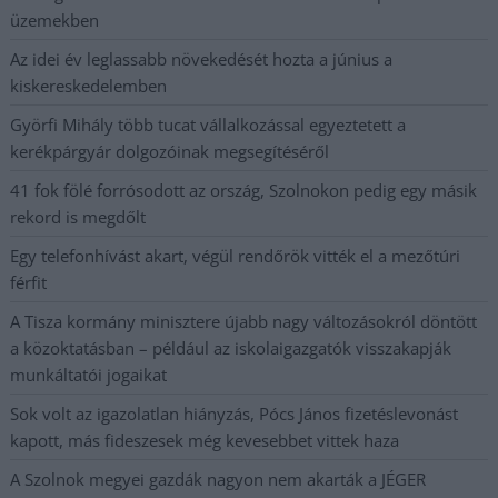
üzemekben
Az idei év leglassabb növekedését hozta a június a
kiskereskedelemben
Györfi Mihály több tucat vállalkozással egyeztetett a
kerékpárgyár dolgozóinak megsegítéséről
41 fok fölé forrósodott az ország, Szolnokon pedig egy másik
rekord is megdőlt
Egy telefonhívást akart, végül rendőrök vitték el a mezőtúri
férfit
A Tisza kormány minisztere újabb nagy változásokról döntött
a közoktatásban – például az iskolaigazgatók visszakapják
munkáltatói jogaikat
Sok volt az igazolatlan hiányzás, Pócs János fizetéslevonást
kapott, más fideszesek még kevesebbet vittek haza
A Szolnok megyei gazdák nagyon nem akarták a JÉGER