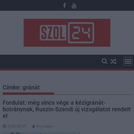
Skip
to
content
Címke:
gránát
Fordulat: még sincs vége a kézigránát-
botránynak, Ruszin-Szendi új vizsgálatot rendelt
el
2026.06.07.
Kiss Lajos