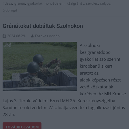
,
,
,
,
,
,
,
fidesz
gránát
gyakorlat
honvédelem
kézigránát
sérülés
súlyos
újdörögd
Gránátokat dobáltak Szolnokon
2024.06.29.
Fazekas Adrián
A szolnoki
kézigránátdobó
gyakorlat szó szerint
kirobbanü sikert
aratott az
alapkiképzésen részt
vevő közkatonák
körében. Az MH Krause
Lajos 3. Területvédelmi Ezred MH 25. Keresztényszigethy
Sándor Területvédelmi Zászlóalja vezette a foglalkozást június
28-án.
TOVÁBB OLVASOM