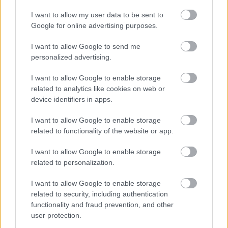
legfrissebb információkkal és exkluzív tartalmakkal hétről hétre
I want to allow my user data to be sent to
postaládájába érkezik!
Google for online advertising purposes.
I want to allow Google to send me
A SZOL24 legfrissebb 24 cikke
personalized advertising.
I want to allow Google to enable storage
Baka András egy hónapja még a Tiszától független államfőről
related to analytics like cookies on web or
beszélt – most elfogadta Magyar Péterék felkérését
device identifiers in apps.
Drágább lett Magyarország, de vajon jobb is? – kemény kritika
I want to allow Google to enable storage
a hazai turizmusról
related to functionality of the website or app.
A Tisza Párt Dr. Baka Andrást jelöli köztársasági elnöknek
I want to allow Google to enable storage
Óriási, több mint két méteres harcsát fogott a Tiszán a 13 éves
related to personalization.
fiú (VIDEÓVAL)
I want to allow Google to enable storage
Hétfőn kezdik, csütörtökön végeznek – lezárás miatt
related to security, including authentication
fennakadásokra és pótlóbuszos közlekedésre számítsunk az
functionality and fraud prevention, and other
egyik Jász-Nagykun-Szolnok megyei vasútvonalon
user protection.