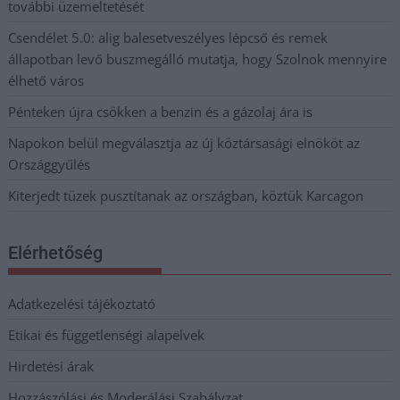
további üzemeltetését
Csendélet 5.0: alig balesetveszélyes lépcső és remek
állapotban levő buszmegálló mutatja, hogy Szolnok mennyire
élhető város
Pénteken újra csökken a benzin és a gázolaj ára is
Napokon belül megválasztja az új köztársasági elnököt az
Országgyűlés
Kiterjedt tüzek pusztítanak az országban, köztük Karcagon
Elérhetőség
Adatkezelési tájékoztató
Etikai és függetlenségi alapelvek
Hirdetési árak
Hozzászólási és Moderálási Szabályzat