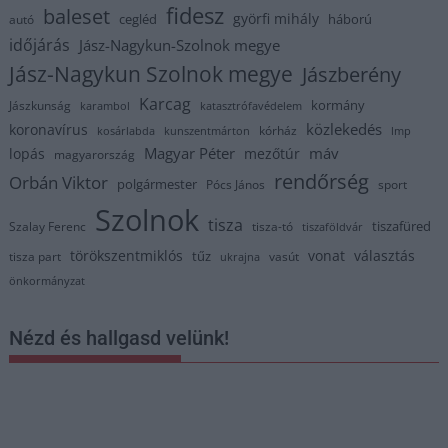
fidesz
baleset
györfi mihály
cegléd
háború
autó
időjárás
Jász-Nagykun-Szolnok megye
Jász-Nagykun Szolnok megye
Jászberény
Karcag
kormány
Jászkunság
karambol
katasztrófavédelem
közlekedés
koronavírus
kórház
kosárlabda
kunszentmárton
lmp
Magyar Péter
máv
lopás
mezőtúr
magyarország
rendőrség
Orbán Viktor
polgármester
Pócs János
sport
Szolnok
tisza
tiszafüred
Szalay Ferenc
tisza-tó
tiszaföldvár
törökszentmiklós
vonat
választás
tűz
tisza part
vasút
ukrajna
önkormányzat
Nézd és hallgasd velünk!