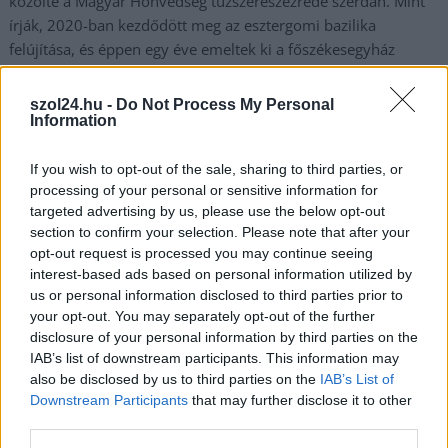
közölte a Magyar Honvédség tűzszerészezrede szerdán. Mint
írják, 2020-ban kezdődött meg az esztergomi bazilika
felújítása, és éppen egy éve emeltek ki a főszékesegyház
kupolájának aranykeresztjéből egy olyan időkapszulát,
amelyet még 1845 augusztusában helyeztek ott el. A száz
szol24.hu -
Do Not Process My Personal
méter magasból lehozott rézhenger felnyitása nem volt
Information
egyszerű feladat, mert egy második világháborús repesztalálat
következtében a védőburok kilyukadt és deformálódott, de
If you wish to opt-out of the sale, sharing to third parties, or
processing of your personal or sensitive information for
végül sikerült megmenteni a korabeli…
targeted advertising by us, please use the below opt-out
section to confirm your selection. Please note that after your
TOVÁBB OLVASOM
opt-out request is processed you may continue seeing
interest-based ads based on personal information utilized by
,
,
,
Magyarország
bazilika
esztergom
felújítás
gránát
us or personal information disclosed to third parties prior to
your opt-out. You may separately opt-out of the further
disclosure of your personal information by third parties on the
IAB’s list of downstream participants. This information may
also be disclosed by us to third parties on the
IAB’s List of
Downstream Participants
that may further disclose it to other
third parties.