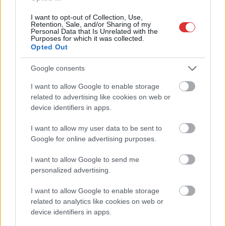
eszköz, amit a 65 év
I want to opt-out of Collection, Use,
felettiek ingyenesen
Retention, Sale, and/or Sharing of my
Personal Data that Is Unrelated with the
igényelhetnek. Erről
Purposes for which it was collected.
tartottak október 11-én, szerda délelőtt tájékoztatót a szolnoki
Opted Out
városháza dísztermében.
Google consents
TOVÁBB OLVASOM
I want to allow Google to enable storage
related to advertising like cookies on web or
,
,
,
,
,
Szolnok
gondosóra
nyugdíjas
nyugdíjasok
okosóra
Szalay Ferenc
device identifiers in apps.
Szolnok
I want to allow my user data to be sent to
Google for online advertising purposes.
I want to allow Google to send me
personalized advertising.
I want to allow Google to enable storage
related to analytics like cookies on web or
device identifiers in apps.