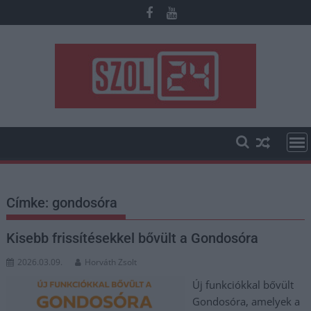
Skip
to
content
Címke:
gondosóra
Kisebb frissítésekkel bővült a Gondosóra
2026.03.09.
Horváth Zsolt
Új funkciókkal bővült
Gondosóra, amelyek a