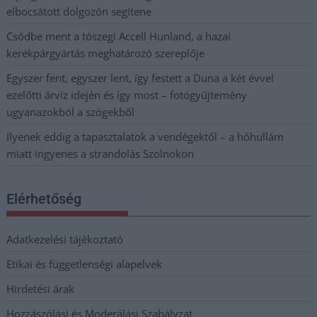
elbocsátott dolgozón segítene
Csődbe ment a tószegi Accell Hunland, a hazai
kerékpárgyártás meghatározó szereplője
Egyszer fent, egyszer lent, így festett a Duna a két évvel
ezelőtti árvíz idején és így most – fotógyűjtemény
ugyanazokból a szögekből
Ilyenek eddig a tapasztalatok a vendégektől – a hőhullám
miatt ingyenes a strandolás Szolnokon
Elérhetőség
Adatkezelési tájékoztató
Etikai és függetlenségi alapelvek
Hirdetési árak
Hozzászólási és Moderálási Szabályzat