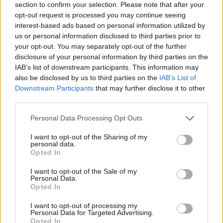
section to confirm your selection. Please note that after your
állampolgár térítésmentesen, alanyi jogon igényelheti az
opt-out request is processed you may continue seeing
eszközt, amely vészhelyzet esetén azonnali összeköttetést
interest-based ads based on personal information utilized by
biztosít egy diszpécser központtal. Az idős emberek számára
us or personal information disclosed to third parties prior to
olyan biztonságot ad, amelynek köszönhetően a
your opt-out. You may separately opt-out of the further
legváratlanabb helyzetben is elérhető a segítség.
disclosure of your personal information by third parties on the
IAB’s list of downstream participants. This information may
also be disclosed by us to third parties on the
IAB’s List of
TOVÁBB OLVASOM
Downstream Participants
that may further disclose it to other
third parties.
,
Szolnok
gondosóra
Szolnok
Please note that this website/app uses one or more Google
Personal Data Processing Opt Outs
services and may gather and store information including but
Életmentő lehet! – Szolnokon tartottak
not limited to your visit or usage behaviour. You may click to
I want to opt-out of the Sharing of my
tájékoztatót a Gondosóra programról
personal data.
grant or deny consent to Google and its third-party tags to
Opted In
use your data for below specified purposes in below Google
2023.10.11.
Fazekas Adrián
consent section.
I want to opt-out of the Sale of my
Nagy segítség lehet az
Personal Data.
idősebb generációnak
Opted In
a „Gondosóra”
I want to opt-out of processing my
elnevezésű, országos
Personal Data for Targeted Advertising.
Opted In
jelzőrendszerre épülő