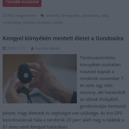
TOVÁBB OLVASOM
,
,
,
,
JNSZ megyei hírek
elkövető
fenyegetés
gondosóra
idős
,
,
,
ismeretség
kőtelek
összetör
rablás
Kengyel környékén mentett életet a Gondosóra
2024.11.11.
Fazekas Adrián
Törökszentmiklós
környékén szokatlan
riasztást kaptak a
rendőrök november 7-
én este: egy idős
asszony, aki hazaindult
az idősek klubjából,
gondosóráján keresztül
jelezte, hogy eltévedt és segítségre van szüksége. Az óra GPS-
koordinátáinak hála a rendőrök 20 perc alatt meg is találták a
81 éves nénit Kengyel határában.