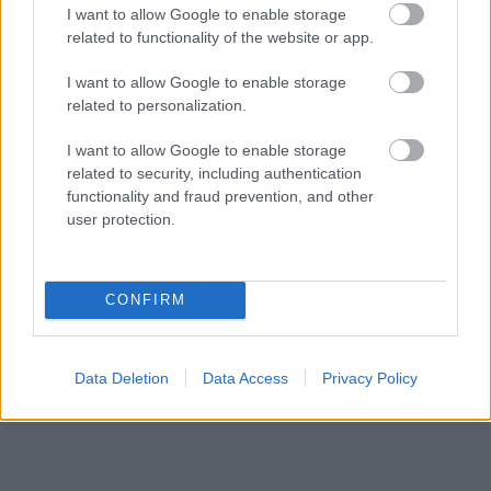
I want to allow Google to enable storage
related to functionality of the website or app.
I want to allow Google to enable storage
related to personalization.
I want to allow Google to enable storage
related to security, including authentication
functionality and fraud prevention, and other
user protection.
Hírlevél feliratkozás
Adja meg keresztnevét:
Adja
CONFIRM
meg e-mail címét:
Megismertem és elfogadom a
GDPR-szabályzat
ot
Data Deletion
Data Access
Privacy Policy
Nem szeretne lemaradni semmiről? Csak egy kattintás, és hírlevelünk a
legfrissebb információkkal és exkluzív tartalmakkal hétről hétre
postaládájába érkezik!