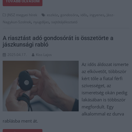
TOVÁBB OLVASOM
,
,
,
,
JNSZ megyei hírek
eszköz
gondosóra
idős
ingyenes
Jász-
,
,
Nagykun-Szolnok
nyugdíjas
sajtótájékoztató
A riasztást adó gondosórát is összetörte a
jászkunsági rabló
2025.04.17.
Kiss Lajos
Az idős áldozat ismerte
az elkövetőt, többször
kért tőle a fiatal férfi
szívességet, az
ismeretség okán pedig
lakásában is többször
megfordult. Egy
alkalommal ez durva
rablásba ment át.