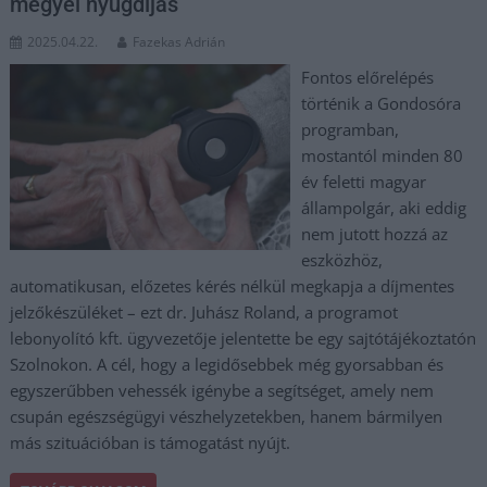
megyei nyugdíjas
2025.04.22.
Fazekas Adrián
Fontos előrelépés
történik a Gondosóra
programban,
mostantól minden 80
év feletti magyar
állampolgár, aki eddig
nem jutott hozzá az
eszközhöz,
automatikusan, előzetes kérés nélkül megkapja a díjmentes
jelzőkészüléket – ezt dr. Juhász Roland, a programot
lebonyolító kft. ügyvezetője jelentette be egy sajtótájékoztatón
Szolnokon. A cél, hogy a legidősebbek még gyorsabban és
egyszerűbben vehessék igénybe a segítséget, amely nem
csupán egészségügyi vészhelyzetekben, hanem bármilyen
más szituációban is támogatást nyújt.