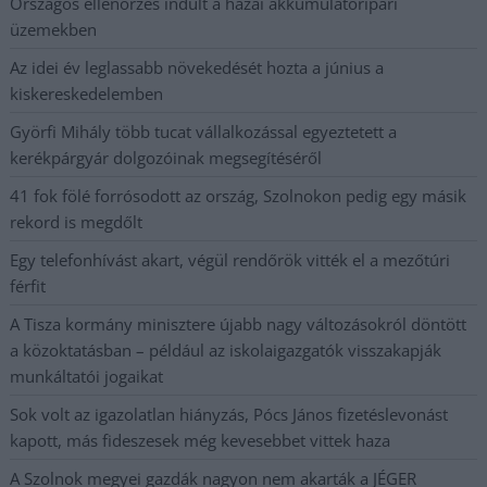
Országos ellenőrzés indult a hazai akkumulátoripari
üzemekben
Az idei év leglassabb növekedését hozta a június a
kiskereskedelemben
Györfi Mihály több tucat vállalkozással egyeztetett a
kerékpárgyár dolgozóinak megsegítéséről
41 fok fölé forrósodott az ország, Szolnokon pedig egy másik
rekord is megdőlt
Egy telefonhívást akart, végül rendőrök vitték el a mezőtúri
férfit
A Tisza kormány minisztere újabb nagy változásokról döntött
a közoktatásban – például az iskolaigazgatók visszakapják
munkáltatói jogaikat
Sok volt az igazolatlan hiányzás, Pócs János fizetéslevonást
kapott, más fideszesek még kevesebbet vittek haza
A Szolnok megyei gazdák nagyon nem akarták a JÉGER