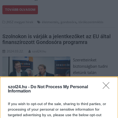
TOVÁBB OLVASOM
,
,
JNSZ megyei hírek
életmentés
gondosóra
törökszentmiklós
Szolnokon is várják a jelentkezőket az EU által
finanszírozott Gondosóra programra
2024.03.22.
szol24.hu
Szeretteinket
biztonságban tudni
életünk talán
legfontosabb kérdése.
Éppen ezért bír kiemelt
szol24.hu -
Do Not Process My Personal
Information
jelentőséggel a
Gondosóra Program.
Európában egyedülálló
If you wish to opt-out of the sale, sharing to third parties, or
processing of your personal or sensitive information for
kezdeményezésként minden 65. életévét betöltött,
targeted advertising by us, please use the below opt-out
magyarországi lakhellyel rendelkező, önálló életvitelű magyar