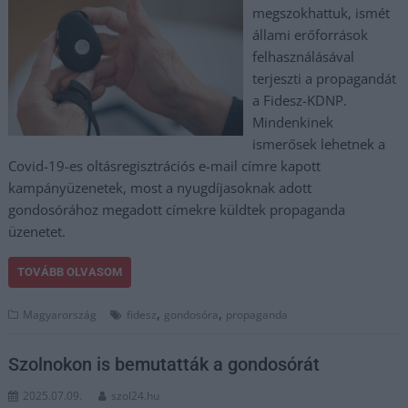
megszokhattuk, ismét
állami erőforrások
felhasználásával
terjeszti a propagandát
a Fidesz-KDNP.
Mindenkinek
ismerősek lehetnek a
Covid-19-es oltásregisztrációs e-mail címre kapott
kampányüzenetek, most a nyugdíjasoknak adott
gondosórához megadott címekre küldtek propaganda
üzenetet.
TOVÁBB OLVASOM
,
,
Magyarország
fidesz
gondosóra
propaganda
Szolnokon is bemutatták a gondosórát
2025.07.09.
szol24.hu