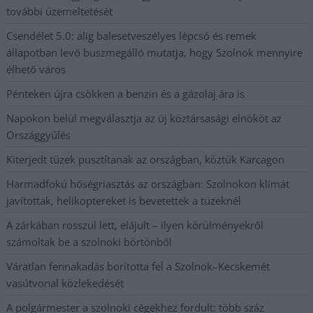
további üzemeltetését
Csendélet 5.0: alig balesetveszélyes lépcső és remek
állapotban levő buszmegálló mutatja, hogy Szolnok mennyire
élhető város
Pénteken újra csökken a benzin és a gázolaj ára is
Napokon belül megválasztja az új köztársasági elnököt az
Országgyűlés
Kiterjedt tüzek pusztítanak az országban, köztük Karcagon
Harmadfokú hőségriasztás az országban: Szolnokon klímát
javítottak, helikoptereket is bevetettek a tüzeknél
A zárkában rosszul lett, elájult – ilyen körülményekről
számoltak be a szolnoki börtönből
Váratlan fennakadás borította fel a Szolnok–Kecskemét
vasútvonal közlekedését
A polgármester a szolnoki cégekhez fordult: több száz