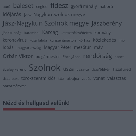
fidesz
baleset
györfi mihály
cegléd
háború
autó
időjárás
Jász-Nagykun-Szolnok megye
Jász-Nagykun Szolnok megye
Jászberény
Karcag
kormány
Jászkunság
karambol
katasztrófavédelem
közlekedés
koronavírus
kórház
kosárlabda
kunszentmárton
lmp
Magyar Péter
máv
lopás
mezőtúr
magyarország
rendőrség
Orbán Viktor
polgármester
Pócs János
sport
Szolnok
tisza
tiszafüred
Szalay Ferenc
tisza-tó
tiszaföldvár
törökszentmiklós
vonat
választás
tűz
tisza part
vasút
ukrajna
önkormányzat
Nézd és hallgasd velünk!