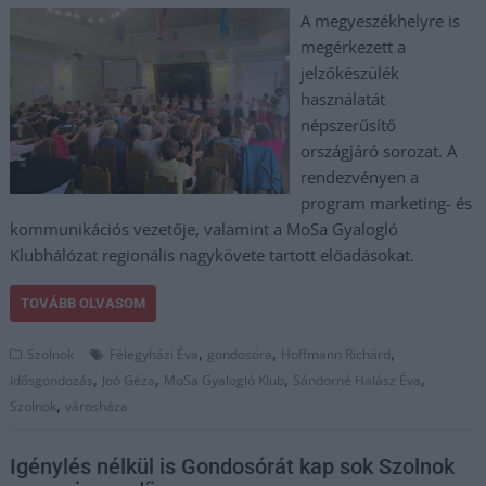
A megyeszékhelyre is
megérkezett a
jelzőkészülék
használatát
népszerűsítő
országjáró sorozat. A
rendezvényen a
program marketing- és
kommunikációs vezetője, valamint a MoSa Gyalogló
Klubhálózat regionális nagykövete tartott előadásokat.
TOVÁBB OLVASOM
,
,
,
Szolnok
Félegyházi Éva
gondosóra
Hoffmann Richárd
,
,
,
,
idősgondozás
Joó Géza
MoSa Gyalogló Klub
Sándorné Halász Éva
,
Szolnok
városháza
Igénylés nélkül is Gondosórát kap sok Szolnok