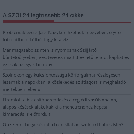
A SZOL24 legfrissebb 24 cikke
Problémák egész Jász-Nagykun-Szolnok megyében: egyre
több otthoni kútból fogy ki a víz
Már magasabb szinten is nyomoznak Szijjártó
büntetőügyében, vesztegetés miatt 3 év letöltendőt kaphat és
ez csak az egyik botrány
Szolnokon egy kulcsfontosságú körforgalmat részlegesen
lezárnak a napokban, a közlekedés az átlagost is meghaladó
mértékben lebénul
Elromlott a biztosítóberendezés a ceglédi vasútvonalon,
alapos késések alakultak ki a menetrendhez képest,
kimaradás is előfordult
Ön szerint hogy készül a hamisítatlan szolnoki habos isler?