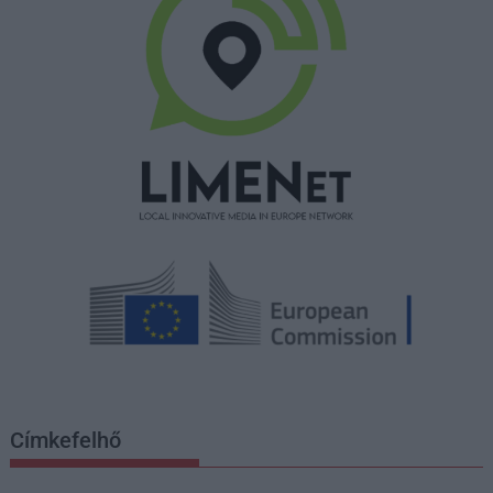
Címkefelhő