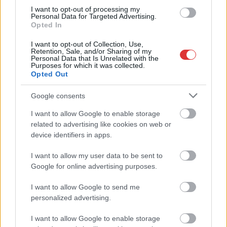
I want to opt-out of processing my
Magyarország jobban látszik közelről – heti médiaszemle a
Personal Data for Targeted Advertising.
Opted In
független helyi sajtóból
I want to opt-out of Collection, Use,
Már magasabb szinten is nyomoznak Szijjártó
Retention, Sale, and/or Sharing of my
büntetőügyében, vesztegetés miatt 3 év letöltendőt kaphat és
Personal Data that Is Unrelated with the
Purposes for which it was collected.
ez csak az egyik botrány
Opted Out
Problémák egész Jász-Nagykun-Szolnok megyében: egyre
Google consents
több otthoni kútból fogy ki a víz
I want to allow Google to enable storage
Szolnokon egy kulcsfontosságú körforgalmat részlegesen
related to advertising like cookies on web or
lezárnak a napokban, a közlekedés az átlagost is meghaladó
device identifiers in apps.
mértékben lebénul
I want to allow my user data to be sent to
Elromlott a biztosítóberendezés a ceglédi vasútvonalon,
Google for online advertising purposes.
alapos késések alakultak ki a menetrendhez képest,
kimaradás is előfordult
I want to allow Google to send me
personalized advertising.
Ön szerint hogy készül a hamisítatlan szolnoki habos isler?
Országos ellenőrzés indult a hazai akkumulátoripari
I want to allow Google to enable storage