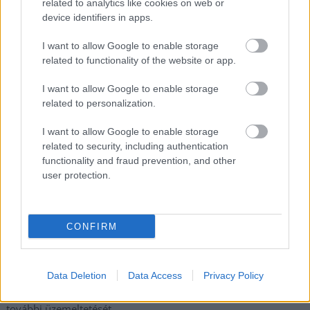
related to analytics like cookies on web or
üzemekben
device identifiers in apps.
Az idei év leglassabb növekedését hozta a június a
kiskereskedelemben
I want to allow Google to enable storage
related to functionality of the website or app.
Györfi Mihály több tucat vállalkozással egyeztetett a
kerékpárgyár dolgozóinak megsegítéséről
I want to allow Google to enable storage
related to personalization.
41 fok fölé forrósodott az ország, Szolnokon pedig egy másik
rekord is megdőlt
I want to allow Google to enable storage
related to security, including authentication
Egy telefonhívást akart, végül rendőrök vitték el a mezőtúri
functionality and fraud prevention, and other
férfit
user protection.
A Tisza kormány minisztere újabb nagy változásokról döntött
a közoktatásban – például az iskolaigazgatók visszakapják
munkáltatói jogaikat
CONFIRM
Sok volt az igazolatlan hiányzás, Pócs János fizetéslevonást
kapott, más fideszesek még kevesebbet vittek haza
Data Deletion
Data Access
Privacy Policy
A Szolnok megyei gazdák nagyon nem akarták a JÉGER
további üzemeltetését