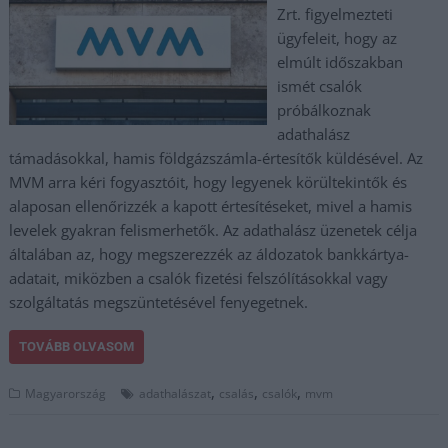
Zrt. figyelmezteti
ügyfeleit, hogy az
elmúlt időszakban
ismét csalók
próbálkoznak
adathalász
támadásokkal, hamis földgázszámla-értesítők küldésével. Az
MVM arra kéri fogyasztóit, hogy legyenek körültekintők és
alaposan ellenőrizzék a kapott értesítéseket, mivel a hamis
levelek gyakran felismerhetők. Az adathalász üzenetek célja
általában az, hogy megszerezzék az áldozatok bankkártya-
adatait, miközben a csalók fizetési felszólításokkal vagy
szolgáltatás megszüntetésével fenyegetnek.
TOVÁBB OLVASOM
,
,
,
Magyarország
adathalászat
csalás
csalók
mvm