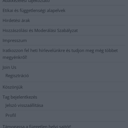
Adatkezelési tájékoztató
Etikai és függetlenségi alapelvek
Hirdetési árak
Hozzászólási és Moderálási Szabályzat
Impresszum
Iratkozzon fel heti hírlevelünkre és tudjon meg még többet
megyénkről!
Join Us
Regisztráció
Köszönjük
Tag bejelentkezés
Jelszó visszaállítása
Profil
Támogassa a független helyi sajtót!