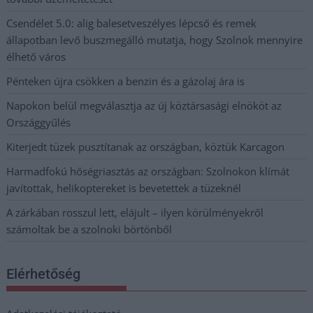
Csendélet 5.0: alig balesetveszélyes lépcső és remek
állapotban levő buszmegálló mutatja, hogy Szolnok mennyire
élhető város
Pénteken újra csökken a benzin és a gázolaj ára is
Napokon belül megválasztja az új köztársasági elnököt az
Országgyűlés
Kiterjedt tüzek pusztítanak az országban, köztük Karcagon
Harmadfokú hőségriasztás az országban: Szolnokon klímát
javítottak, helikoptereket is bevetettek a tüzeknél
A zárkában rosszul lett, elájult – ilyen körülményekről
számoltak be a szolnoki börtönből
Elérhetőség