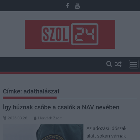
Skip
to
content
Címke:
adathalászat
Így húznak csőbe a csalók a NAV nevében
2026.03.26.
Horváth Zsolt
Az adózási időszak
alatt sokan várnak