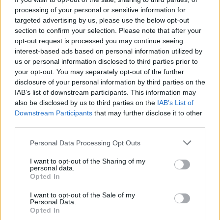
Megismertem és elfogadom a
GDPR-szabályzat
ot
processing of your personal or sensitive information for
targeted advertising by us, please use the below opt-out
section to confirm your selection. Please note that after your
opt-out request is processed you may continue seeing
Nem szeretne lemaradni semmiről? Csak egy kattintás, és hírlevelünk a
interest-based ads based on personal information utilized by
legfrissebb információkkal és exkluzív tartalmakkal hétről hétre
us or personal information disclosed to third parties prior to
postaládájába érkezik!
your opt-out. You may separately opt-out of the further
disclosure of your personal information by third parties on the
IAB’s list of downstream participants. This information may
A SZOL24 legfrissebb 24 cikke
also be disclosed by us to third parties on the
IAB’s List of
Downstream Participants
that may further disclose it to other
third parties.
A Tisza Párt Dr. Baka Andrást jelöli köztársasági elnöknek
Please note that this website/app uses one or more Google
Personal Data Processing Opt Outs
Óriási, több mint két méteres harcsát fogott a Tiszán a 13 éves
services and may gather and store information including but
fiú (VIDEÓVAL)
not limited to your visit or usage behaviour. You may click to
I want to opt-out of the Sharing of my
personal data.
grant or deny consent to Google and its third-party tags to
Hétfőn kezdik, csütörtökön végeznek – lezárás miatt
Opted In
use your data for below specified purposes in below Google
fennakadásokra és pótlóbuszos közlekedésre számítsunk az
consent section.
I want to opt-out of the Sale of my
egyik Jász-Nagykun-Szolnok megyei vasútvonalon
Personal Data.
Opted In
Visszaszámlálás indul: -1, 0, Sziget!