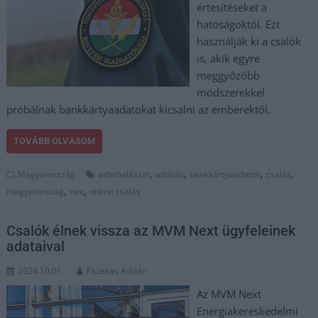
értesítéseket a
hatóságoktól. Ezt
használják ki a csalók
is, akik egyre
meggyőzőbb
módszerekkel
próbálnak bankkártyaadatokat kicsalni az emberektől.
TOVÁBB OLVASOM
,
,
,
,
Magyarország
adathalászat
adózás
bankkártyaadatok
csalás
,
,
magyarország
nav
online csalás
Csalók élnek vissza az MVM Next ügyfeleinek
adataival
2024.10.01.
Fazekas Adrián
Az MVM Next
Energiakereskedelmi