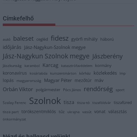
Címkefelhő
fidesz
baleset
györfi mihály
cegléd
háború
autó
időjárás
Jász-Nagykun-Szolnok megye
Jász-Nagykun Szolnok megye
Jászberény
Karcag
kormány
Jászkunság
karambol
katasztrófavédelem
közlekedés
koronavírus
kórház
kosárlabda
kunszentmárton
lmp
Magyar Péter
máv
lopás
mezőtúr
magyarország
rendőrség
Orbán Viktor
polgármester
Pócs János
sport
Szolnok
tisza
tiszafüred
Szalay Ferenc
tisza-tó
tiszaföldvár
törökszentmiklós
vonat
választás
tűz
tisza part
vasút
ukrajna
önkormányzat
Nézd és hallgasd velünk!