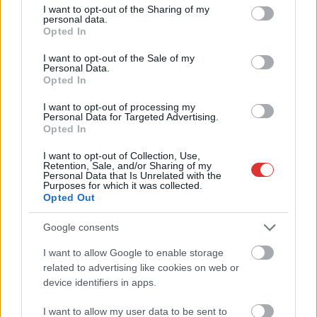
not limited to your visit or usage behaviour. You may click to
I want to opt-out of the Sharing of my
personal data.
grant or deny consent to Google and its third-party tags to
Opted In
2026.08.06.
Kiss Lajos
use your data for below specified purposes in below Google
consent section.
Sok volt az igazolatlan hiányzás, Pócs János
I want to opt-out of the Sale of my
fizetéslevonást kapott, más fideszesek még
Personal Data.
Opted In
kevesebbet vittek haza
A jászsági fideszes képviselő túl sokszor hiányzott
I want to opt-out of processing my
Personal Data for Targeted Advertising.
igazolatlanul a szavazásokról, de még mindig olcsón
Opted In
megúszta ahhoz...
I want to opt-out of Collection, Use,
JNSZ megyei hírek
Retention, Sale, and/or Sharing of my
Personal Data that Is Unrelated with the
Purposes for which it was collected.
Opted Out
Google consents
I want to allow Google to enable storage
related to advertising like cookies on web or
device identifiers in apps.
I want to allow my user data to be sent to