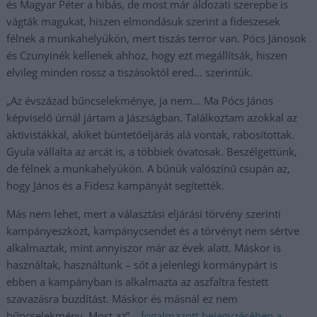
és Magyar Péter a hibás, de most már áldozati szerepbe is
vágták magukat, hiszen elmondásuk szerint a fideszesek
félnek a munkahelyükön, mert tiszás terror van. Pócs Jánosok
és Czunyinék kellenek ahhoz, hogy ezt megállítsák, hiszen
elvileg minden rossz a tiszásoktól ered… szerintük.
„Az évszázad bűncselekménye, ja nem… Ma Pócs János
képviselő úrnál jártam a Jászságban. Találkoztam azokkal az
aktivistákkal, akiket büntetőeljárás alá vontak, rabosítottak.
Gyula vállalta az arcát is, a többiek óvatosak. Beszélgettünk,
de félnek a munkahelyükön. A bűnük valószínű csupán az,
hogy János és a Fidesz kampányát segítették.
Más nem lehet, mert a választási eljárási törvény szerinti
kampányeszközt, kampánycsendet és a törvényt nem sértve
alkalmaztak, mint annyiszor már az évek alatt. Máskor is
használtak, használtunk – sőt a jelenlegi kormánypárt is
ebben a kampányban is alkalmazta az aszfaltra festett
szavazásra buzdítást. Máskor és másnál ez nem
bűncselekmény. Most az” –
fogalmazott bejegyzésében a