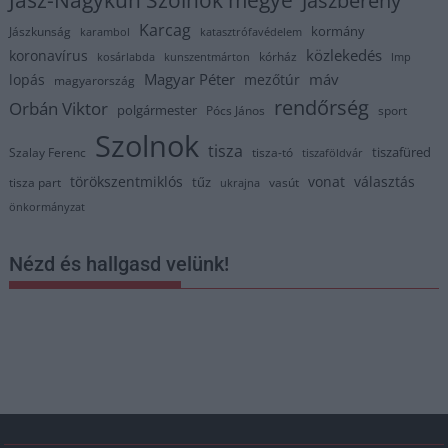
Jász-Nagykun Szolnok megye
Jászberény
Karcag
kormány
Jászkunság
karambol
katasztrófavédelem
közlekedés
koronavírus
kórház
kosárlabda
kunszentmárton
lmp
Magyar Péter
máv
lopás
mezőtúr
magyarország
rendőrség
Orbán Viktor
polgármester
Pócs János
sport
Szolnok
tisza
tiszafüred
Szalay Ferenc
tisza-tó
tiszaföldvár
törökszentmiklós
vonat
választás
tűz
tisza part
vasút
ukrajna
önkormányzat
Nézd és hallgasd velünk!