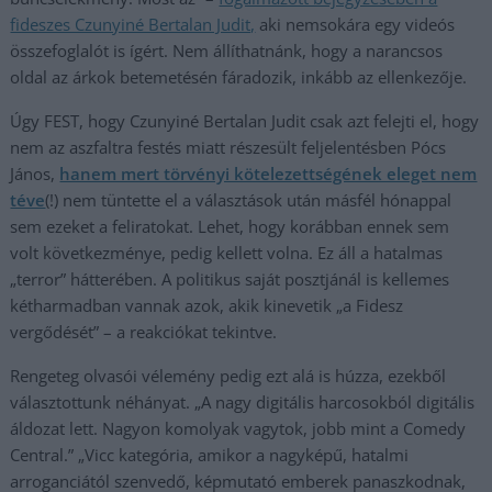
fideszes Czunyiné Bertalan Judit,
aki nemsokára egy videós
összefoglalót is ígért. Nem állíthatnánk, hogy a narancsos
oldal az árkok betemetésén fáradozik, inkább az ellenkezője.
Úgy FEST, hogy Czunyiné Bertalan Judit csak azt felejti el, hogy
nem az aszfaltra festés miatt részesült feljelentésben Pócs
János,
hanem mert törvényi kötelezettségének eleget nem
téve
(!) nem tüntette el a választások után másfél hónappal
sem ezeket a feliratokat. Lehet, hogy korábban ennek sem
volt következménye, pedig kellett volna. Ez áll a hatalmas
„terror” hátterében. A politikus saját posztjánál is kellemes
kétharmadban vannak azok, akik kinevetik „a Fidesz
vergődését” – a reakciókat tekintve.
Rengeteg olvasói vélemény pedig ezt alá is húzza, ezekből
választottunk néhányat. „A nagy digitális harcosokból digitális
áldozat lett. Nagyon komolyak vagytok, jobb mint a Comedy
Central.” „Vicc kategória, amikor a nagyképű, hatalmi
arroganciától szenvedő, képmutató emberek panaszkodnak,