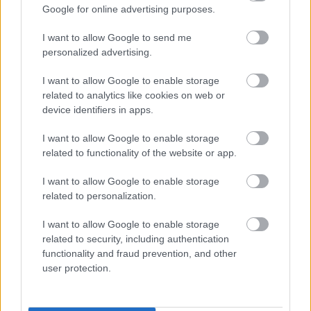
Google for online advertising purposes.
I want to allow Google to send me
personalized advertising.
2026.08.06.
Fazekas Adrián
A Szolnok megyei gazdák nagyon nem akarták a
I want to allow Google to enable storage
JÉGER további üzemeltetését
related to analytics like cookies on web or
device identifiers in apps.
Ahogy korábban már írtunk róla, megyei szinten
alkalmazkodik a gazdálkodók döntéséhez az
I want to allow Google to enable storage
Agrárminisztérium és a Nemzeti...
related to functionality of the website or app.
JNSZ megyei hírek
I want to allow Google to enable storage
related to personalization.
I want to allow Google to enable storage
related to security, including authentication
functionality and fraud prevention, and other
user protection.