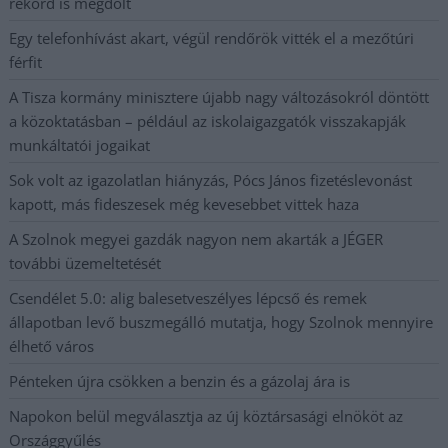
rekord is megdőlt
Egy telefonhívást akart, végül rendőrök vitték el a mezőtúri
férfit
A Tisza kormány minisztere újabb nagy változásokról döntött
a közoktatásban – például az iskolaigazgatók visszakapják
munkáltatói jogaikat
Sok volt az igazolatlan hiányzás, Pócs János fizetéslevonást
kapott, más fideszesek még kevesebbet vittek haza
A Szolnok megyei gazdák nagyon nem akarták a JÉGER
további üzemeltetését
Csendélet 5.0: alig balesetveszélyes lépcső és remek
állapotban levő buszmegálló mutatja, hogy Szolnok mennyire
élhető város
Pénteken újra csökken a benzin és a gázolaj ára is
Napokon belül megválasztja az új köztársasági elnököt az
Országgyűlés