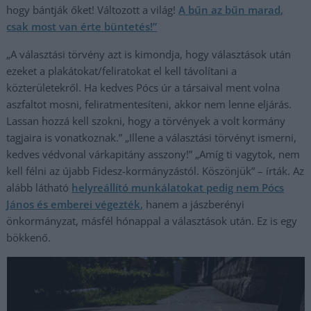
hogy bántják őket! Változott a világ!
A bűn az bűn marad,
csak most van érte büntetés!”
„A választási törvény azt is kimondja, hogy választások után
ezeket a plakátokat/feliratokat el kell távolítani a
közterületekről. Ha kedves Pócs úr a társaival ment volna
aszfaltot mosni, feliratmentesíteni, akkor nem lenne eljárás.
Lassan hozzá kell szokni, hogy a törvények a volt kormány
tagjaira is vonatkoznak.” „Illene a választási törvényt ismerni,
kedves védvonal várkapitány asszony!” „Amíg ti vagytok, nem
kell félni az újabb Fidesz-kormányzástól. Köszönjük” – írták. Az
alább látható
helyreállító munkálatokat pedig nem Pócs
János és emberei végezték,
hanem a jászberényi
önkormányzat, másfél hónappal a választások után. Ez is egy
bökkenő.