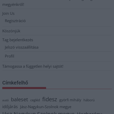
megyénkről!
Join Us
Regisztráció
Köszönjük
Tag bejelentkezés
Jelszó visszaállítása
Profil
Támogassa a független helyi sajtót!
Címkefelhő
fidesz
baleset
györfi mihály
cegléd
háború
autó
időjárás
Jász-Nagykun-Szolnok megye