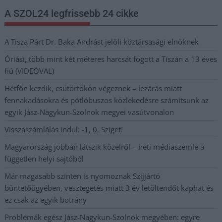
A SZOL24 legfrissebb 24 cikke
A Tisza Párt Dr. Baka Andrást jelöli köztársasági elnöknek
Óriási, több mint két méteres harcsát fogott a Tiszán a 13 éves
fiú (VIDEÓVAL)
Hétfőn kezdik, csütörtökön végeznek – lezárás miatt
fennakadásokra és pótlóbuszos közlekedésre számítsunk az
egyik Jász-Nagykun-Szolnok megyei vasútvonalon
Visszaszámlálás indul: -1, 0, Sziget!
Magyarország jobban látszik közelről – heti médiaszemle a
független helyi sajtóból
Már magasabb szinten is nyomoznak Szijjártó
büntetőügyében, vesztegetés miatt 3 év letöltendőt kaphat és
ez csak az egyik botrány
Problémák egész Jász-Nagykun-Szolnok megyében: egyre