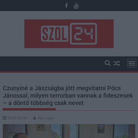
Skip
to
content
Czunyiné a Jászságba jött megvitatni Pócs
Jánossal, milyen terrorban vannak a fideszesek
– a döntő többség csak nevet
2026.06.04.
Kiss Lajos