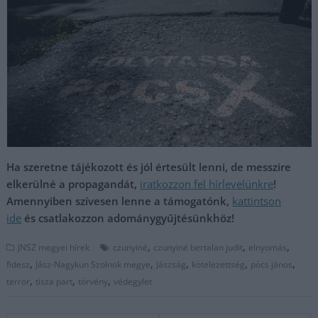
Ha szeretne tájékozott és jól értesült lenni, de messzire
elkerülné a propagandát,
iratkozzon fel hírlevelünkre
!
Amennyiben szívesen lenne a támogatónk,
kattintson
ide
és csatlakozzon adománygyűjtésünkhöz!
,
,
,
JNSZ megyei hírek
czunyiné
czunyiné bertalan judit
elnyomás
,
,
,
,
,
fidesz
Jász-Nagykun Szolnok megye
Jászság
kötelezettség
pöcs jános
,
,
,
terror
tisza part
törvény
védegylet