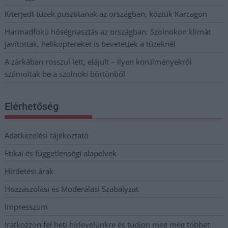
Kiterjedt tüzek pusztítanak az országban, köztük Karcagon
Harmadfokú hőségriasztás az országban: Szolnokon klímát
javítottak, helikoptereket is bevetettek a tüzeknél
A zárkában rosszul lett, elájult – ilyen körülményekről
számoltak be a szolnoki börtönből
Elérhetőség
Adatkezelési tájékoztató
Etikai és függetlenségi alapelvek
Hirdetési árak
Hozzászólási és Moderálási Szabályzat
Impresszum
Iratkozzon fel heti hírlevelünkre és tudjon meg még többet