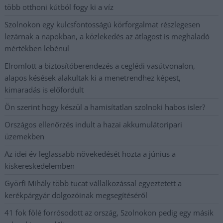
több otthoni kútból fogy ki a víz
Szolnokon egy kulcsfontosságú körforgalmat részlegesen
lezárnak a napokban, a közlekedés az átlagost is meghaladó
mértékben lebénul
Elromlott a biztosítóberendezés a ceglédi vasútvonalon,
alapos késések alakultak ki a menetrendhez képest,
kimaradás is előfordult
Ön szerint hogy készül a hamisítatlan szolnoki habos isler?
Országos ellenőrzés indult a hazai akkumulátoripari
üzemekben
Az idei év leglassabb növekedését hozta a június a
kiskereskedelemben
Györfi Mihály több tucat vállalkozással egyeztetett a
kerékpárgyár dolgozóinak megsegítéséről
41 fok fölé forrósodott az ország, Szolnokon pedig egy másik