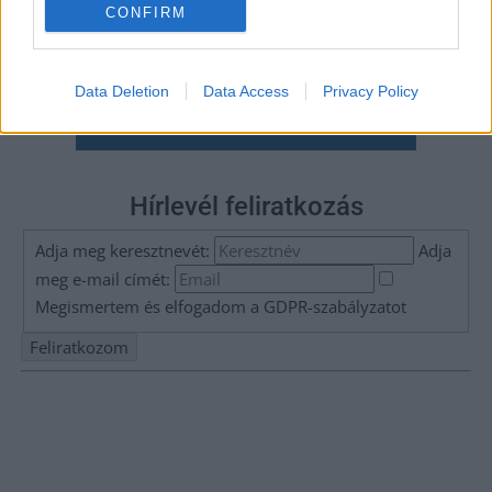
CONFIRM
Data Deletion
Data Access
Privacy Policy
Hírlevél feliratkozás
Adja meg keresztnevét:
Adja
meg e-mail címét:
Megismertem és elfogadom a
GDPR-szabályzat
ot
Nem szeretne lemaradni semmiről? Csak egy kattintás, és hírlevelünk a
legfrissebb információkkal és exkluzív tartalmakkal hétről hétre
postaládájába érkezik!