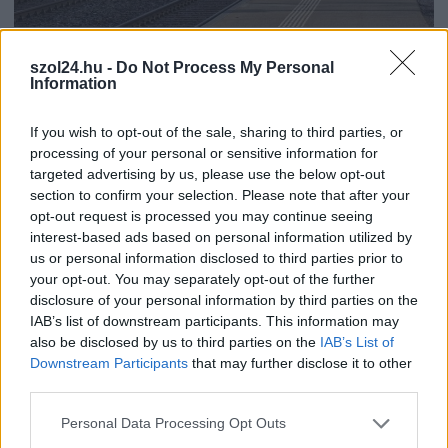
2026.08.07.
Kiss Lajos
Elromlott a biztosítóberendezés a ceglédi
szol24.hu -
Do Not Process My Personal
Information
vasútvonalon, alapos késések alakultak ki a
menetrendhez képest, kimaradás is előfordult
If you wish to opt-out of the sale, sharing to third parties, or
Napok óta tart a rendkívüli kánikula, a biztosítóberendezés
processing of your personal or sensitive information for
pedig újra megadta magát a ceglédi vonalon, így...
targeted advertising by us, please use the below opt-out
JNSZ megyei hírek
section to confirm your selection. Please note that after your
opt-out request is processed you may continue seeing
interest-based ads based on personal information utilized by
us or personal information disclosed to third parties prior to
your opt-out. You may separately opt-out of the further
disclosure of your personal information by third parties on the
IAB’s list of downstream participants. This information may
also be disclosed by us to third parties on the
IAB’s List of
Downstream Participants
that may further disclose it to other
third parties.
Please note that this website/app uses one or more Google
Personal Data Processing Opt Outs
services and may gather and store information including but