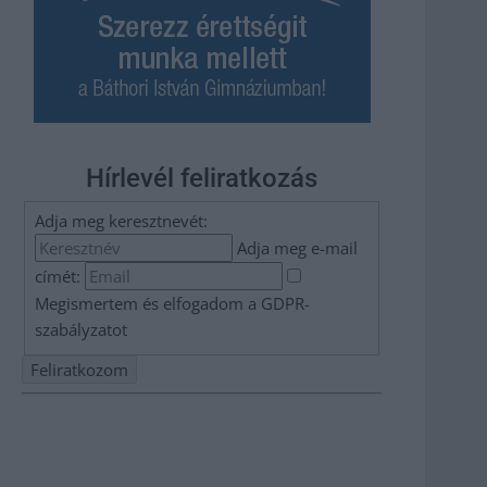
Hírlevél feliratkozás
Adja meg keresztnevét:
Adja meg e-mail
címét:
Megismertem és elfogadom a
GDPR-
szabályzat
ot
Nem szeretne lemaradni semmiről? Csak egy kattintás, és
hírlevelünk a legfrissebb információkkal és exkluzív
tartalmakkal hétről hétre postaládájába érkezik!