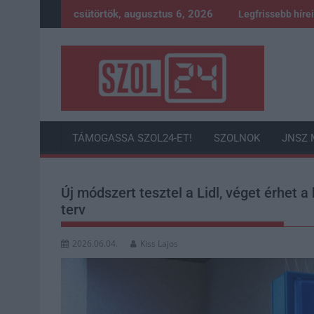
Skip
csütörtök, augusztus 6, 2026
Legfrissebb híre
to
content
TÁMOGASSA SZOL24-ET!
SZOLNOK
JNSZ 
Új módszert tesztel a Lidl, véget érhet a
terv
2026.06.04.
Kiss Lajos