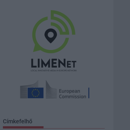
Címkefelhő