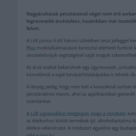
Nagyáruházak pénztárainál véget nem érő sorban 
legnevesebb áruházlánc, hazánkban már tesztelik 
felvet.
A Lidl június 4-től három üzletében teszt jelleggel b
Plus
mobilalkalmazáson keresztül elérhető funkció lé
okostelefonjuk segítségével saját maguk szkennelhe
Az áruk ezáltal bekerülnek egy úgynevezett „virtuál
közvetlenül a saját bevásárlótáskájukba is tehetik ők
A lényeg pedig, hogy nem kell a kasszáknál sorban ál
pénztárakhoz menni, ahol az applikációban generált
számlánkat.
A Lidl ugyanakkor megjegyzi, hogy a rendszer
auto
az életkorhoz kötött termékek (pl. alkoholtartalmú i
életkor-ellenőrzést. A módszert egyelőre egy budapes
róla a
Hvg.hu.