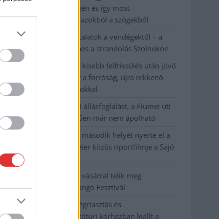
évvel ezelőtti árvíz idején és így most –
fotógyűjtemény ugyanazokból a szögekből
Ilyenek eddig a tapasztalatok a vendégektől – a
hőhullám miatt ingyenes a strandolás Szolnokon
Nem biztató: a hétvégi kisebb felfrissülés után jövő
héten megint visszatér a forróság, újra rekkenő
hőség jön, akár 38 fokokkal
Közzétették a szakértői állásfoglalást, a Fiumei úti
fák többsége szakszerűen már nem ápolható
A MÚOSZ sajtódíjának második helyét nyerte el a
Borsod24 és a Paraméter közös riportfilmje a Sajó
szennyezéséről
Tánccal, zeneszóval és vásárral telik meg
Jászberény, indul a Csángó Fesztivál
Meghosszabbított hőségriasztás és
vízkorlátozások, a mezőtúri kórházban leállt a