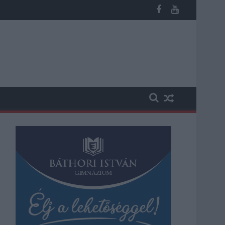
st kapott, más fideszesek még kevesebbet vittek haza