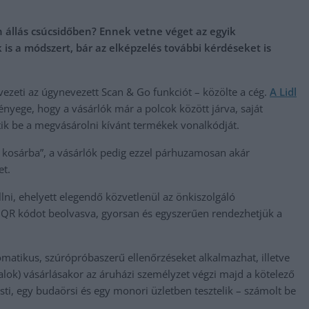
állás csúcsidőben? Ennek vetne véget az egyik
is a módszert, bár az elképzelés további kérdéseket is
evezeti az úgynevezett Scan & Go funkciót – közölte a cég.
A Lidl
nyege, hogy a vásárlók már a polcok között járva, saját
tik be a megvásárolni kívánt termékek vonalkódját.
is kosárba”, a vásárlók pedig ezzel párhuzamosan akár
et.
lni, ehelyett elegendő közvetlenül az önkiszolgáló
 QR kódot beolvasva, gyorsan és egyszerűen rendezhetjük a
matikus, szúrópróbaszerű ellenőrzéseket alkalmazhat, illetve
talok) vásárlásakor az áruházi személyzet végzi majd a kötelező
ti, egy budaörsi és egy monori üzletben tesztelik – számolt be