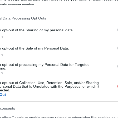
ogle consent section.
l Data Processing Opt Outs
Horváth Zsolt
2026.08.06.
Kiss Lajos
o opt-out of the Sharing of my personal data.
ennakadás borította
Egyszer fent, egyszer lent, így
In
nok–Kecskemét
festett a Duna a két évvel
 közlekedését
ezelőtti árvíz idején és így most
o opt-out of the Sale of my Personal Data.
– fotógyűjtemény
k reggel a Szolnok és
ugyanazokból a szögekből
In
zötti vasútvonalon
Akik szeretik az előtte-utána képeket,
 utazásukat, azoknak
to opt-out of processing my Personal Data for Targeted
azok számára feltétlenül ajánlott ez a
ing.
indulás...
In
képgyűjtemény. Több helyszín
ugyanabból a...
o opt-out of Collection, Use, Retention, Sale, and/or Sharing
ersonal Data that Is Unrelated with the Purposes for which it
Magyarország
lected.
Out
consents
o allow Google to enable storage related to advertising like cookies on