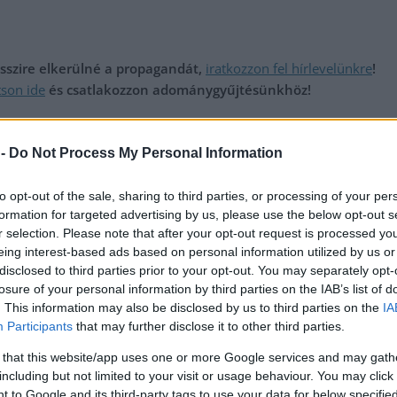
messzire elkerülné a propagandát,
iratkozzon fel hírlevelünkre
!
tson ide
és csatlakozzon adománygyűjtésünkhöz!
,
,
,
,
árosok
QR-kód
sorban állás
tesztelés
vásárlók
 -
Do Not Process My Personal Information
 a
Czunyiné a Jászságba jött megvitatni Pócs Jánossal,
to opt-out of the sale, sharing to third parties, or processing of your per
milyen terrorban vannak a fideszesek – a döntő többség
formation for targeted advertising by us, please use the below opt-out s
csak nevet
r selection. Please note that after your opt-out request is processed y
eing interest-based ads based on personal information utilized by us or
disclosed to third parties prior to your opt-out. You may separately opt-
losure of your personal information by third parties on the IAB’s list of
. This information may also be disclosed by us to third parties on the
IA
Participants
that may further disclose it to other third parties.
 that this website/app uses one or more Google services and may gath
including but not limited to your visit or usage behaviour. You may click 
 to Google and its third-party tags to use your data for below specifi