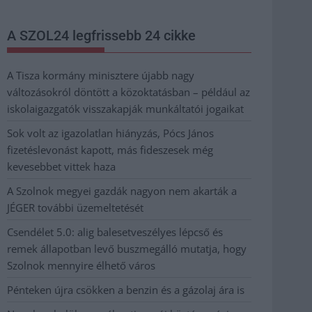
A SZOL24 legfrissebb 24 cikke
A Tisza kormány minisztere újabb nagy
változásokról döntött a közoktatásban – például az
iskolaigazgatók visszakapják munkáltatói jogaikat
Sok volt az igazolatlan hiányzás, Pócs János
fizetéslevonást kapott, más fideszesek még
kevesebbet vittek haza
A Szolnok megyei gazdák nagyon nem akarták a
JÉGER további üzemeltetését
Csendélet 5.0: alig balesetveszélyes lépcső és
remek állapotban levő buszmegálló mutatja, hogy
Szolnok mennyire élhető város
Pénteken újra csökken a benzin és a gázolaj ára is