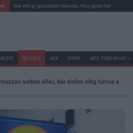
Sok volt az igazolatlan hiányzás, Pócs János fizetéslevoná
ink
MEGYE
BELFÖLD
KÉK
SPORT
MÉG TÖBB ROVAT
 hosszas sorban állás, bár elsőre elég furcsa a