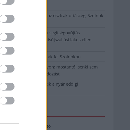
klíma
Átszervezi működését az osztrák óriáscég, Szolnok
is érintett
Tragédiába torkollott a segítségnyújtás
elmulasztása, három kisújszállási lakos ellen
emeltek vádat
Hatalmas lángok csaptak fel Szolnokon
Vízitraffipax a Tisza-tavon: mostantól senki sem
úszhatja meg a száguldozást
Szolnokra is megérkezik a nyár eddigi
legkeményebb napja
Elérhetőség
Adatkezelési tájékoztató