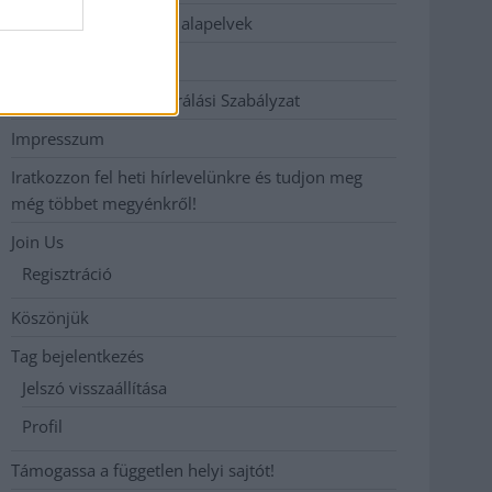
Etikai és függetlenségi alapelvek
Hirdetési árak
Hozzászólási és Moderálási Szabályzat
Impresszum
Iratkozzon fel heti hírlevelünkre és tudjon meg
még többet megyénkről!
Join Us
Regisztráció
Köszönjük
Tag bejelentkezés
Jelszó visszaállítása
Profil
Támogassa a független helyi sajtót!