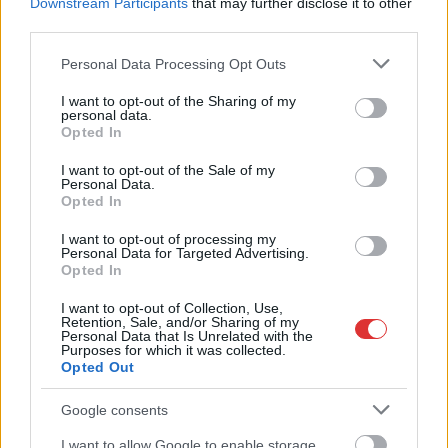
Downstream Participants
that may further disclose it to other
third parties.
Please note that this website/app uses one or more Google
Personal Data Processing Opt Outs
services and may gather and store information including but
not limited to your visit or usage behaviour. You may click to
I want to opt-out of the Sharing of my
personal data.
grant or deny consent to Google and its third-party tags to
Opted In
use your data for below specified purposes in below Google
consent section.
I want to opt-out of the Sale of my
Personal Data.
Opted In
I want to opt-out of processing my
Personal Data for Targeted Advertising.
2026.08.07.
Horváth Zsolt
Opted In
Györfi Mihály több tucat vállalkozással egyeztetett
a kerékpárgyár dolgozóinak megsegítéséről
I want to opt-out of Collection, Use,
Retention, Sale, and/or Sharing of my
Personal Data that Is Unrelated with the
Rövid idő alatt számos vállalkozás jelezte, hogy segítene
Purposes for which it was collected.
azoknak a munkavállalóknak, akik a tószegi kerékpárgyár
Opted Out
bezárása...
Google consents
Szolnok
I want to allow Google to enable storage