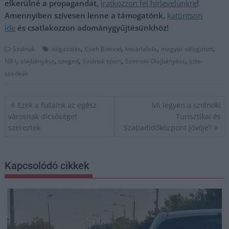
elkerülné a propagandát,
iratkozzon fel hírlevelünkre
!
Amennyiben szívesen lenne a támogatónk,
kattintson
ide
és csatlakozzon adománygyűjtésünkhöz!
,
,
,
,
Szolnok
átigazolás
Cseh Botond
kosárlabda
magyar válogatott
,
,
,
,
,
NB I
olajbányász
szeged
Szolnok sport
Szolnoki Olajbányász
szte-
szedeák
Bejegyzés
Ezek a fiatalok az egész
Mi legyen a szolnoki
navigáció
városnak dicsőséget
Turisztikai és
szereztek
Szabadidőközpont jövője?
Kapcsolódó cikkek