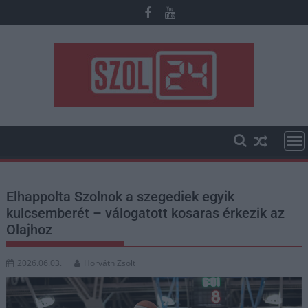
Skip
to
content
Elhappolta Szolnok a szegediek egyik
kulcsemberét – válogatott kosaras érkezik az
Olajhoz
2026.06.03.
Horváth Zsolt