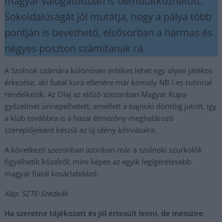
magyar válogatottban is bemutatkozhatott.
Sokoldalúságát jól mutatja, hogy a pálya több
pontján is bevethető, elsősorban a hármas és
négyes poszton számítanak rá.
A Szolnok számára különösen értékes lehet egy olyan játékos
érkezése, aki fiatal kora ellenére már komoly NB I-es rutinnal
rendelkezik. Az Olaj az előző szezonban Magyar Kupa-
győzelmet ünnepelhetett, emellett a bajnoki döntőig jutott, így
a klub továbbra is a hazai élmezőny meghatározó
szereplőjeként készül az új idény kihívásaira.
A következő szezonban azonban már a szolnoki szurkolók
figyelhetik közelről, mire képes az egyik legígéretesebb
magyar fiatal kosárlabdázó.
Kép: SZTE-Szedeák
Ha szeretne tájékozott és jól értesült lenni, de messzire