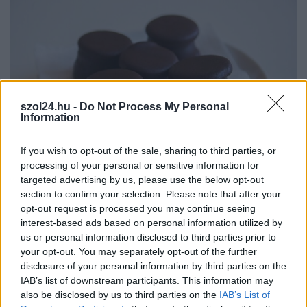
szol24.hu -
Do Not Process My Personal
Information
If you wish to opt-out of the sale, sharing to third parties, or
processing of your personal or sensitive information for
2026.08.07.
Farkas András
targeted advertising by us, please use the below opt-out
Ön szerint hogy készül a hamisítatlan szolnoki
section to confirm your selection. Please note that after your
habos isler?
opt-out request is processed you may continue seeing
Igazi retró klasszikus desszert, amelyet generációk óta
interest-based ads based on personal information utilized by
szeretnek, és amelyet sokan ma is próbálnak otthon
us or personal information disclosed to third parties prior to
your opt-out. You may separately opt-out of the further
újraalkotni....
disclosure of your personal information by third parties on the
Szolnok
IAB’s list of downstream participants. This information may
also be disclosed by us to third parties on the
IAB’s List of