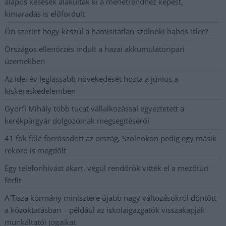
alapos késések alakultak ki a menetrendhez képest,
kimaradás is előfordult
Ön szerint hogy készül a hamisítatlan szolnoki habos isler?
Országos ellenőrzés indult a hazai akkumulátoripari
üzemekben
Az idei év leglassabb növekedését hozta a június a
kiskereskedelemben
Györfi Mihály több tucat vállalkozással egyeztetett a
kerékpárgyár dolgozóinak megsegítéséről
41 fok fölé forrósodott az ország, Szolnokon pedig egy másik
rekord is megdőlt
Egy telefonhívást akart, végül rendőrök vitték el a mezőtúri
férfit
A Tisza kormány minisztere újabb nagy változásokról döntött
a közoktatásban – például az iskolaigazgatók visszakapják
munkáltatói jogaikat