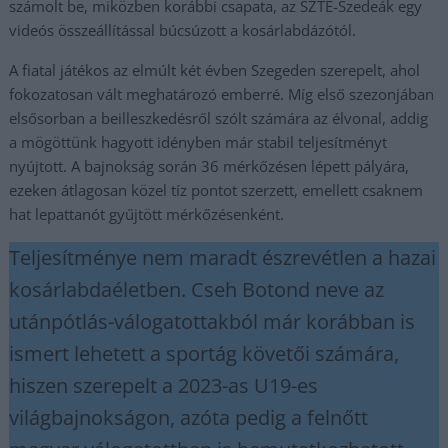
számolt be, miközben korábbi csapata, az SZTE-Szedeák egy
videós összeállítással búcsúzott a kosárlabdázótól.
A fiatal játékos az elmúlt két évben Szegeden szerepelt, ahol
fokozatosan vált meghatározó emberré. Míg első szezonjában
elsősorban a beilleszkedésről szólt számára az élvonal, addig
a mögöttünk hagyott idényben már stabil teljesítményt
nyújtott. A bajnokság során 36 mérkőzésen lépett pályára,
ezeken átlagosan közel tíz pontot szerzett, emellett csaknem
hat lepattanót gyűjtött mérkőzésenként.
Teljesítménye nem maradt észrevétlen a hazai
kosárlabdaéletben. Cseh Botond neve az
utánpótlás-válogatottakból már korábban is
ismert lehetett a sportág követői számára,
hiszen szerepelt a 2023-as U19-es
világbajnokságon, azóta pedig a felnőtt