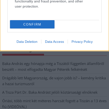
functionality and fraud prevention, and other
Megismertem és elfogadom a
GDPR-szabályzat
ot
user protection.
Nem szeretne lemaradni semmiről? Csak egy kattintás, és hírlevelünk a
CONFIRM
legfrissebb információkkal és exkluzív tartalmakkal hétről hétre
postaládájába érkezik!
Data Deletion
Data Access
Privacy Policy
A SZOL24 legfrissebb 24 cikke
Baka András egy hónapja még a Tiszától független államfőről
beszélt – most elfogadta Magyar Péterék felkérését
Drágább lett Magyarország, de vajon jobb is? – kemény kritika
a hazai turizmusról
A Tisza Párt Dr. Baka Andrást jelöli köztársasági elnöknek
Óriási, több mint két méteres harcsát fogott a Tiszán a 13 éves
fiú (VIDEÓVAL)