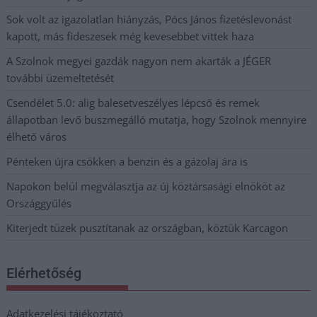
Sok volt az igazolatlan hiányzás, Pócs János fizetéslevonást
kapott, más fideszesek még kevesebbet vittek haza
A Szolnok megyei gazdák nagyon nem akarták a JÉGER
további üzemeltetését
Csendélet 5.0: alig balesetveszélyes lépcső és remek
állapotban levő buszmegálló mutatja, hogy Szolnok mennyire
élhető város
Pénteken újra csökken a benzin és a gázolaj ára is
Napokon belül megválasztja az új köztársasági elnököt az
Országgyűlés
Kiterjedt tüzek pusztítanak az országban, köztük Karcagon
Elérhetőség
Adatkezelési tájékoztató