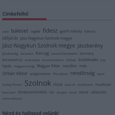
Címkefelhő
fidesz
baleset
györfi mihály
cegléd
háború
autó
időjárás
Jász-Nagykun-Szolnok megye
Jász-Nagykun Szolnok megye
Jászberény
Karcag
kormány
Jászkunság
karambol
katasztrófavédelem
közlekedés
koronavírus
kórház
kosárlabda
kunszentmárton
lmp
Magyar Péter
máv
lopás
mezőtúr
magyarország
rendőrség
Orbán Viktor
polgármester
Pócs János
sport
Szolnok
tisza
tiszafüred
Szalay Ferenc
tisza-tó
tiszaföldvár
törökszentmiklós
vonat
választás
tűz
tisza part
vasút
ukrajna
önkormányzat
Nézd és hallgasd velünk!