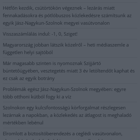
Hétfőn kezdik, csütörtökön végeznek – lezárás miatt
fennakadásokra és pótlóbuszos közlekedésre számítsunk az
egyik Jász-Nagykun-Szolnok megyei vasútvonalon
Visszaszámlálás indul: -1, 0, Sziget!
Magyarország jobban látszik közelről – heti médiaszemle a
független helyi sajtóból
Már magasabb szinten is nyomoznak Szijjártó
büntetőügyében, vesztegetés miatt 3 év letöltendőt kaphat és
ez csak az egyik botrány
Problémák egész Jász-Nagykun-Szolnok megyében: egyre
több otthoni kútból fogy ki a víz
Szolnokon egy kulcsfontosságú körforgalmat részlegesen
lezárnak a napokban, a közlekedés az átlagost is meghaladó
mértékben lebénul
Elromlott a biztosítóberendezés a ceglédi vasútvonalon,