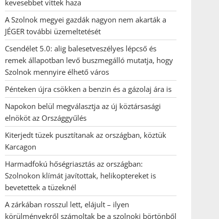
kevesebbet vittek haza
A Szolnok megyei gazdák nagyon nem akarták a
JÉGER további üzemeltetését
Csendélet 5.0: alig balesetveszélyes lépcső és
remek állapotban levő buszmegálló mutatja, hogy
Szolnok mennyire élhető város
Pénteken újra csökken a benzin és a gázolaj ára is
Napokon belül megválasztja az új köztársasági
elnököt az Országgyűlés
Kiterjedt tüzek pusztítanak az országban, köztük
Karcagon
Harmadfokú hőségriasztás az országban:
Szolnokon klímát javítottak, helikoptereket is
bevetettek a tüzeknél
A zárkában rosszul lett, elájult – ilyen
körülményekről számoltak be a szolnoki börtönből