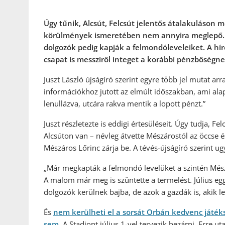
Úgy tűnik, Alcsút, Felcsút jelentős átalakuláson 
körülmények ismeretében nem annyira meglepő. A
dolgozók pedig kapják a felmondóleveleiket. A hír
csapat is messziről integet a korábbi pénzbőségne
Juszt László újságíró szerint egyre több jel mutat arra
információkhoz jutott az elmúlt időszakban, ami al
lenullázva, utcára rakva mentik a lopott pénzt.”
Juszt részletezte is eddigi értesüléseit. Úgy tudja, F
Alcsúton van – névleg átvette Mészárostól az öccse és 
Mészáros Lőrinc zárja be. A tévés-újságíró szerint ugy
„Már megkapták a felmondó levelüket a szintén Mész
A malom már meg is szüntette a termelést. Július egg
dolgozók kerülnek bajba, de azok a gazdák is, akik 
És
nem kerülheti el a sorsát Orbán kedvenc játéksz
sem.
A Stadiont július 1-vel tervezik bezárni. Erre uta