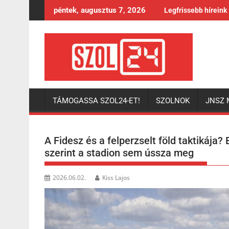
Skip
péntek, augusztus 7, 2026
Legfrissebb híreink
to
content
TÁMOGASSA SZOL24-ET!
SZOLNOK
JNSZ 
A Fidesz és a felperzselt föld taktikája?
szerint a stadion sem ússza meg
2026.06.02.
Kiss Lajos