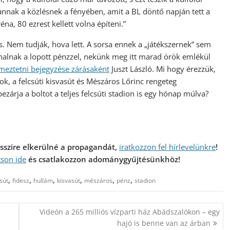
annak a közlésnek a fényében, amit a BL döntő napján tett a
na, 80 ezrest kellett volna építeni.”
 is. Nem tudják, hova lett. A sorsa ennek a „játékszernek” sem
nalnak a lopott pénzzel, nekünk meg itt marad örök emlékül
lmeztetni bejegyzése zárása
ként
Juszt László. Mi hogy érezzük,
k, a felcsúti kisvasút és Mészáros Lőrinc rengeteg
árja a boltot a teljes felcsúti stadion is egy hónap múlva?
messzire elkerülné a propagandát,
iratkozzon fel hírlevelünkre
!
tson ide
és csatlakozzon adománygyűjtésünkhöz!
,
,
,
,
,
,
csút
fidesz
hullám
kisvasút
mészáros
pénz
stadion
Videón a 265 milliós vízparti ház Abádszalókon – egy
hajó is benne van az árban