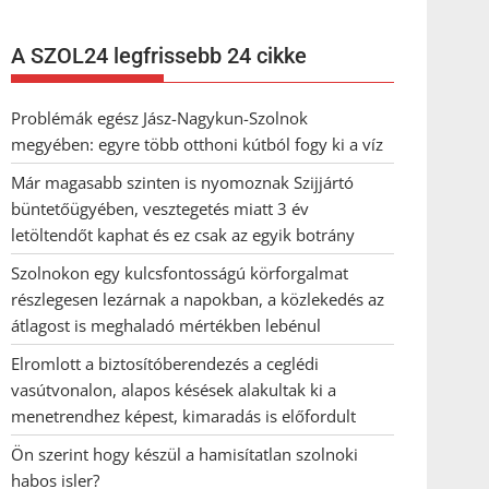
A SZOL24 legfrissebb 24 cikke
Problémák egész Jász-Nagykun-Szolnok
megyében: egyre több otthoni kútból fogy ki a víz
Már magasabb szinten is nyomoznak Szijjártó
büntetőügyében, vesztegetés miatt 3 év
letöltendőt kaphat és ez csak az egyik botrány
Szolnokon egy kulcsfontosságú körforgalmat
részlegesen lezárnak a napokban, a közlekedés az
átlagost is meghaladó mértékben lebénul
Elromlott a biztosítóberendezés a ceglédi
vasútvonalon, alapos késések alakultak ki a
menetrendhez képest, kimaradás is előfordult
Ön szerint hogy készül a hamisítatlan szolnoki
habos isler?