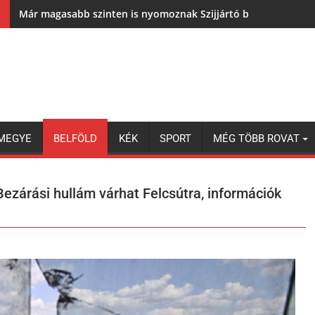
Már magasabb szinten is nyomoznak Szijjártó büntetőügyében,
MEGYE
BELFÖLD
KÉK
SPORT
MÉG TÖBB ROVAT
 Bezárási hullám várhat Felcsútra, információk