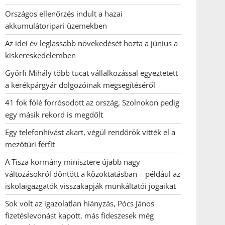
Országos ellenőrzés indult a hazai
akkumulátoripari üzemekben
Az idei év leglassabb növekedését hozta a június a
kiskereskedelemben
Györfi Mihály több tucat vállalkozással egyeztetett
a kerékpárgyár dolgozóinak megsegítéséről
41 fok fölé forrósodott az ország, Szolnokon pedig
egy másik rekord is megdőlt
Egy telefonhívást akart, végül rendőrök vitték el a
mezőtúri férfit
A Tisza kormány minisztere újabb nagy
változásokról döntött a közoktatásban – például az
iskolaigazgatók visszakapják munkáltatói jogaikat
Sok volt az igazolatlan hiányzás, Pócs János
fizetéslevonást kapott, más fideszesek még