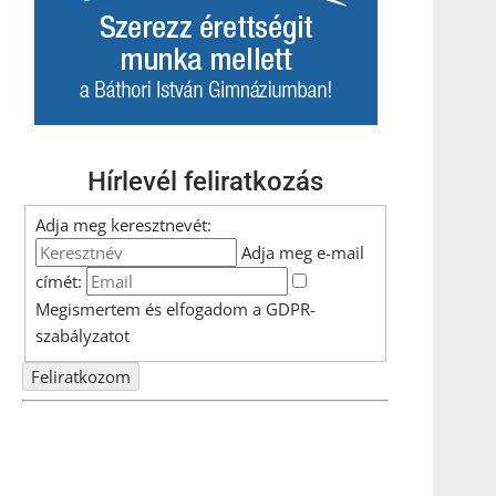
Hírlevél feliratkozás
Adja meg keresztnevét:
Adja meg e-mail
címét:
Megismertem és elfogadom a
GDPR-
szabályzat
ot
Nem szeretne lemaradni semmiről? Csak egy kattintás, és
hírlevelünk a legfrissebb információkkal és exkluzív
tartalmakkal hétről hétre postaládájába érkezik!