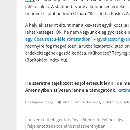
játékosok is. A stadion bezárása különösen érdekes 
mindent is jobban tudó Orbán: “Kicsi lett a Puskás Aré
A helyiek szerint eltűnt már a kisvasút egyik kocsija
lehet kétséges. Ők, ha nem vagyunk elég gyorsak eli
egy Ceausescu-féle romstadion
” –
igyekezett figye
mennyire fog megváltozni a futballcsapatok, stadiono
érdekeltségének gazdálkodása, működése? Tényleg bez
(Borítókép: Index.hu)
Ha szeretne tájékozott és jól értesült lenni, de 
Amennyiben szívesen lenne a támogatónk,
kattin
,
,
,
,
Magyarország
alcsút
állami
bezárás
érdekeltség
fel
Bejegyzés
Nem tett eleget törvényi kötelezettségének, így
navigáció
feljelentették Pócs Jánost Jászberényben