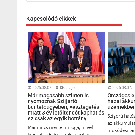
Kapcsolódó cikkek
2026.08.07.
Kiss Lajos
2026.08.07.
Már magasabb szinten is
Országos el
nyomoznak Szijjártó
hazai akku
büntetőügyében, vesztegetés
üzemekbe
miatt 3 év letöltendőt kaphat és
Szigorú hatós
ez csak az egyik botrány
az akkumulát
Már nincs mentelmi joga, mivel
működési lán
kiugrott a Fidesz-frakcióból és