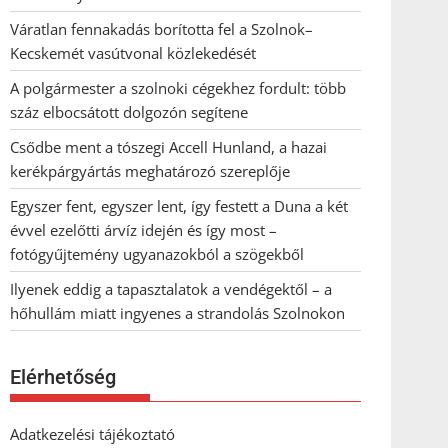
Váratlan fennakadás borította fel a Szolnok–
Kecskemét vasútvonal közlekedését
A polgármester a szolnoki cégekhez fordult: több
száz elbocsátott dolgozón segítene
Csődbe ment a tószegi Accell Hunland, a hazai
kerékpárgyártás meghatározó szereplője
Egyszer fent, egyszer lent, így festett a Duna a két
évvel ezelőtti árvíz idején és így most –
fotógyűjtemény ugyanazokból a szögekből
Ilyenek eddig a tapasztalatok a vendégektől – a
hőhullám miatt ingyenes a strandolás Szolnokon
Elérhetőség
Adatkezelési tájékoztató