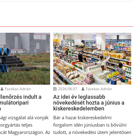
Fazekas Adrián
2026.08.07.
Fazekas Adrián
lenőrzés indult a
Az idei év leglassabb
mulátoripari
növekedését hozta a június a
n
kiskereskedelemben
ági vizsgálat alá vonják
Bár a hazai kiskereskedelmi
orgyártás teljes
forgalom idén júniusban is bővülni
cát Magyarországon. Az
tudott, a növekedési ütem jelentősen