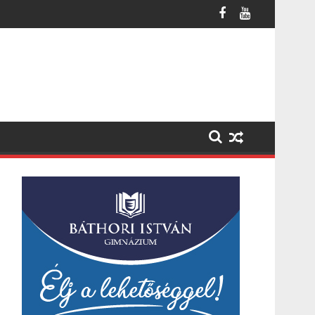
 vesztegetés miatt 3 év letöltendőt kaphat és ez csak az egyik 