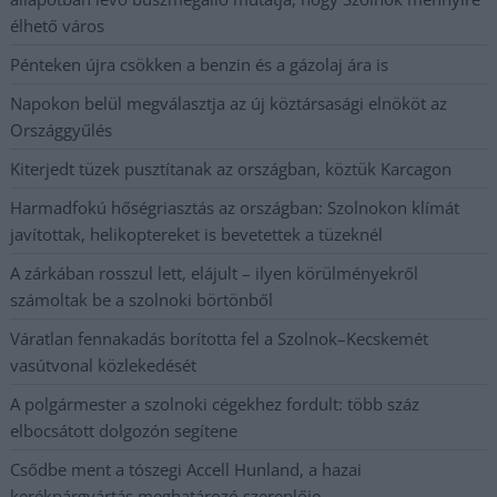
élhető város
Pénteken újra csökken a benzin és a gázolaj ára is
Napokon belül megválasztja az új köztársasági elnököt az
Országgyűlés
Kiterjedt tüzek pusztítanak az országban, köztük Karcagon
Harmadfokú hőségriasztás az országban: Szolnokon klímát
javítottak, helikoptereket is bevetettek a tüzeknél
A zárkában rosszul lett, elájult – ilyen körülményekről
számoltak be a szolnoki börtönből
Váratlan fennakadás borította fel a Szolnok–Kecskemét
vasútvonal közlekedését
A polgármester a szolnoki cégekhez fordult: több száz
elbocsátott dolgozón segítene
Csődbe ment a tószegi Accell Hunland, a hazai
kerékpárgyártás meghatározó szereplője