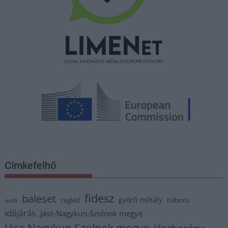
Címkefelhő
fidesz
baleset
györfi mihály
cegléd
háború
autó
időjárás
Jász-Nagykun-Szolnok megye