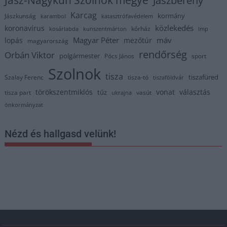
Jász-Nagykun Szolnok megye
Jászberény
Karcag
kormány
Jászkunság
karambol
katasztrófavédelem
közlekedés
koronavírus
kórház
kosárlabda
kunszentmárton
lmp
Magyar Péter
máv
lopás
mezőtúr
magyarország
rendőrség
Orbán Viktor
polgármester
Pócs János
sport
Szolnok
tisza
tiszafüred
Szalay Ferenc
tisza-tó
tiszaföldvár
törökszentmiklós
vonat
választás
tűz
tisza part
vasút
ukrajna
önkormányzat
Nézd és hallgasd velünk!