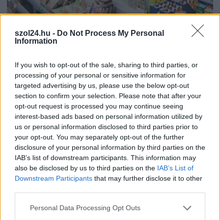
2026.08.07.
Fazekas Adrián
szol24.hu -
Do Not Process My Personal
Information
Az idei év leglassabb növekedését hozta a június a
kiskereskedelemben
If you wish to opt-out of the sale, sharing to third parties, or
Bár a hazai kiskereskedelmi forgalom idén júniusban is
processing of your personal or sensitive information for
bővülni tudott, a növekedési ütem jelentősen lelassult a...
targeted advertising by us, please use the below opt-out
Magyarország
section to confirm your selection. Please note that after your
opt-out request is processed you may continue seeing
interest-based ads based on personal information utilized by
us or personal information disclosed to third parties prior to
your opt-out. You may separately opt-out of the further
disclosure of your personal information by third parties on the
IAB’s list of downstream participants. This information may
also be disclosed by us to third parties on the
IAB’s List of
Downstream Participants
that may further disclose it to other
third parties.
Please note that this website/app uses one or more Google
Personal Data Processing Opt Outs
services and may gather and store information including but