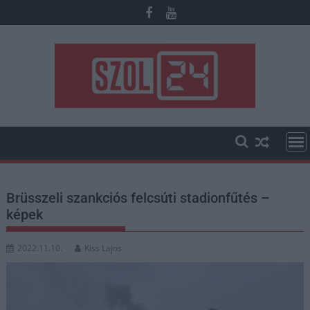
Skip
to
content
Brüsszeli szankciós felcsúti stadionfűtés –
képek
2022.11.10.
Kiss Lajos