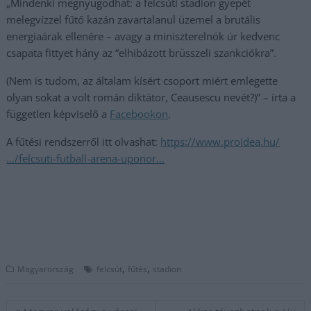
„Mindenki megnyugodhat: a felcsúti stadion gyepét
melegvízzel fűtő kazán zavartalanul üzemel a brutális
energiaárak ellenére – avagy a miniszterelnök úr kedvenc
csapata fittyet hány az “elhibázott brüsszeli szankciókra”.
(Nem is tudom, az általam kísért csoport miért emlegette
olyan sokat a volt román diktátor, Ceausescu nevét?)” – írta a
független képviselő a
Facebookon
.
A fűtési rendszerről itt olvashat:
https://www.proidea.hu/
…/felcsuti-futball-arena-uponor…
,
,
Magyarország
felcsút
fűtés
stadion
Bejegyzés