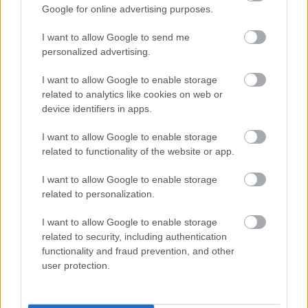
Google for online advertising purposes.
Problémák egész Jász-Nagykun-Szolnok megyében: egyre
I want to allow Google to send me
több otthoni kútból fogy ki a víz
personalized advertising.
Már magasabb szinten is nyomoznak Szijjártó
büntetőügyében, vesztegetés miatt 3 év letöltendőt kaphat és
I want to allow Google to enable storage
related to analytics like cookies on web or
ez csak az egyik botrány
device identifiers in apps.
Szolnokon egy kulcsfontosságú körforgalmat részlegesen
lezárnak a napokban, a közlekedés az átlagost is meghaladó
I want to allow Google to enable storage
related to functionality of the website or app.
mértékben lebénul
Elromlott a biztosítóberendezés a ceglédi vasútvonalon,
I want to allow Google to enable storage
alapos késések alakultak ki a menetrendhez képest,
related to personalization.
kimaradás is előfordult
I want to allow Google to enable storage
Ön szerint hogy készül a hamisítatlan szolnoki habos isler?
related to security, including authentication
functionality and fraud prevention, and other
Országos ellenőrzés indult a hazai akkumulátoripari
user protection.
üzemekben
Az idei év leglassabb növekedését hozta a június a