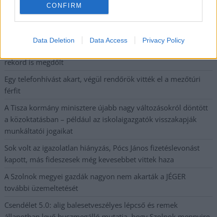
kiskereskedelemben
CONFIRM
Györfi Mihály több tucat vállalkozással egyeztetett a
kerékpárgyár dolgozóinak megsegítéséről
Data Deletion
Data Access
Privacy Policy
41 fok fölé forrósodott az ország, Szolnokon pedig egy másik
rekord is megdőlt
Egy telefonhívást akart, végül rendőrök vitték el a mezőtúri
férfit
A Tisza kormány minisztere újabb nagy változásokról döntött
a közoktatásban – például az iskolaigazgatók visszakapják
munkáltatói jogaikat
Sok volt az igazolatlan hiányzás, Pócs János fizetéslevonást
kapott, más fideszesek még kevesebbet vittek haza
A Szolnok megyei gazdák nagyon nem akarták a JÉGER
további üzemeltetését
Csendélet 5.0: alig balesetveszélyes lépcső és remek
állapotban levő buszmegálló mutatja, hogy Szolnok mennyire