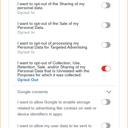
not limited to your visit or usage behaviour. You may click to
I want to opt-out of the Sharing of my
personal data.
grant or deny consent to Google and its third-party tags to
Opted In
use your data for below specified purposes in below Google
consent section.
I want to opt-out of the Sale of my
Personal Data.
Opted In
Hírlevél feliratkozás
I want to opt-out of processing my
Personal Data for Targeted Advertising.
Adja meg keresztnevét:
Adja
Opted In
meg e-mail címét:
I want to opt-out of Collection, Use,
Megismertem és elfogadom a
GDPR-szabályzat
ot
Retention, Sale, and/or Sharing of my
Personal Data that Is Unrelated with the
Purposes for which it was collected.
Opted Out
Nem szeretne lemaradni semmiről? Csak egy kattintás, és hírlevelünk a
Google consents
legfrissebb információkkal és exkluzív tartalmakkal hétről hétre
postaládájába érkezik!
I want to allow Google to enable storage
related to advertising like cookies on web or
device identifiers in apps.
A SZOL24 legfrissebb 24 cikke
I want to allow my user data to be sent to