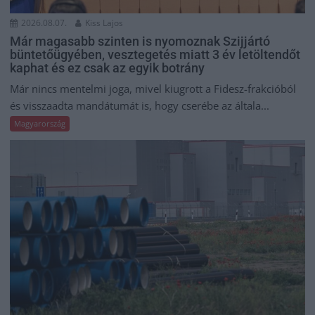
2026.08.07.
Kiss Lajos
Már magasabb szinten is nyomoznak Szijjártó
büntetőügyében, vesztegetés miatt 3 év letöltendőt
kaphat és ez csak az egyik botrány
Már nincs mentelmi joga, mivel kiugrott a Fidesz-frakcióból
és visszaadta mandátumát is, hogy cserébe az általa...
Magyarország