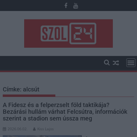
Skip
to
content
Címke:
alcsút
A Fidesz és a felperzselt föld taktikája?
Bezárási hullám várhat Felcsútra, információk
szerint a stadion sem ússza meg
2026.06.02.
Kiss Lajos