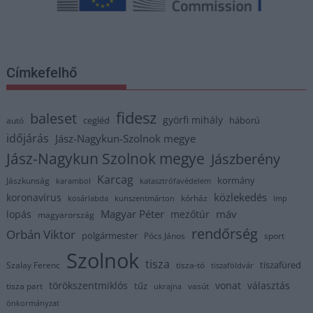
Címkefelhő
fidesz
baleset
györfi mihály
cegléd
háború
autó
időjárás
Jász-Nagykun-Szolnok megye
Jász-Nagykun Szolnok megye
Jászberény
Karcag
kormány
Jászkunság
karambol
katasztrófavédelem
közlekedés
koronavírus
kórház
kosárlabda
kunszentmárton
lmp
Magyar Péter
máv
lopás
mezőtúr
magyarország
rendőrség
Orbán Viktor
polgármester
Pócs János
sport
Szolnok
tisza
tiszafüred
Szalay Ferenc
tisza-tó
tiszaföldvár
törökszentmiklós
vonat
választás
tűz
tisza part
vasút
ukrajna
önkormányzat