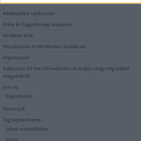
Adatkezelési tájékoztató
Etikai és függetlenségi alapelvek
Hirdetési árak
Hozzászólási és Moderálási Szabályzat
Impresszum
Iratkozzon fel heti hírlevelünkre és tudjon meg még többet
megyénkről!
Join Us
Regisztráció
Köszönjük
Tag bejelentkezés
Jelszó visszaállítása
Profil