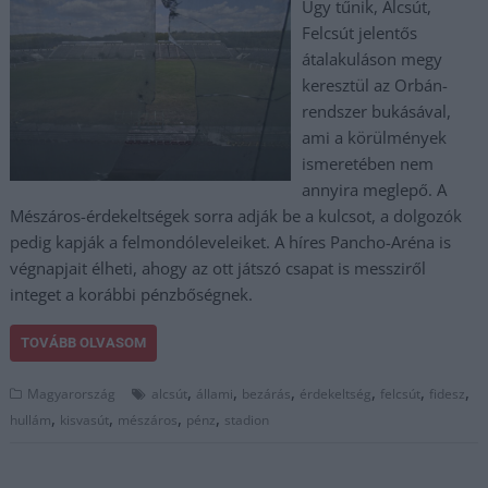
Úgy tűnik, Alcsút,
Felcsút jelentős
átalakuláson megy
keresztül az Orbán-
rendszer bukásával,
ami a körülmények
ismeretében nem
annyira meglepő. A
Mészáros-érdekeltségek sorra adják be a kulcsot, a dolgozók
pedig kapják a felmondóleveleiket. A híres Pancho-Aréna is
végnapjait élheti, ahogy az ott játszó csapat is messziről
integet a korábbi pénzbőségnek.
TOVÁBB OLVASOM
,
,
,
,
,
,
Magyarország
alcsút
állami
bezárás
érdekeltség
felcsút
fidesz
,
,
,
,
hullám
kisvasút
mészáros
pénz
stadion