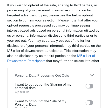
Országos ellenőrzés indult a hazai akkumulátoripari
If you wish to opt-out of the sale, sharing to third parties, or
üzemekben
processing of your personal or sensitive information for
targeted advertising by us, please use the below opt-out
Az idei év leglassabb növekedését hozta a június a
section to confirm your selection. Please note that after your
kiskereskedelemben
opt-out request is processed you may continue seeing
interest-based ads based on personal information utilized by
Györfi Mihály több tucat vállalkozással egyeztetett a
us or personal information disclosed to third parties prior to
kerékpárgyár dolgozóinak megsegítéséről
your opt-out. You may separately opt-out of the further
41 fok fölé forrósodott az ország, Szolnokon pedig egy másik
disclosure of your personal information by third parties on the
IAB’s list of downstream participants. This information may
rekord is megdőlt
also be disclosed by us to third parties on the
IAB’s List of
Egy telefonhívást akart, végül rendőrök vitték el a mezőtúri
Downstream Participants
that may further disclose it to other
férfit
third parties.
A Tisza kormány minisztere újabb nagy változásokról döntött
Please note that this website/app uses one or more Google
Personal Data Processing Opt Outs
a közoktatásban – például az iskolaigazgatók visszakapják
services and may gather and store information including but
not limited to your visit or usage behaviour. You may click to
I want to opt-out of the Sharing of my
munkáltatói jogaikat
personal data.
grant or deny consent to Google and its third-party tags to
Opted In
Sok volt az igazolatlan hiányzás, Pócs János fizetéslevonást
use your data for below specified purposes in below Google
kapott, más fideszesek még kevesebbet vittek haza
consent section.
I want to opt-out of the Sale of my
Personal Data.