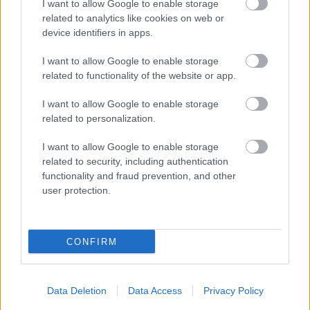
A polgármester a szolnoki cégekhez fordult: több száz
I want to allow Google to enable storage
elbocsátott dolgozón segítene
related to analytics like cookies on web or
device identifiers in apps.
Csődbe ment a tószegi Accell Hunland, a hazai
kerékpárgyártás meghatározó szereplője
I want to allow Google to enable storage
related to functionality of the website or app.
Egyszer fent, egyszer lent, így festett a Duna a két évvel
ezelőtti árvíz idején és így most – fotógyűjtemény
I want to allow Google to enable storage
ugyanazokból a szögekből
related to personalization.
Ilyenek eddig a tapasztalatok a vendégektől – a hőhullám
I want to allow Google to enable storage
miatt ingyenes a strandolás Szolnokon
related to security, including authentication
functionality and fraud prevention, and other
Nem biztató: a hétvégi kisebb felfrissülés után jövő héten
user protection.
megint visszatér a forróság, újra rekkenő hőség jön, akár 38
fokokkal
Közzétették a szakértői állásfoglalást, a Fiumei úti fák
CONFIRM
többsége szakszerűen már nem ápolható
Data Deletion
Data Access
Privacy Policy
Elérhetőség