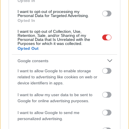
A Szolnok megyei gazdák nagyon nem akarták a JÉGER
Opted In
további üzemeltetését
I want to opt-out of processing my
Personal Data for Targeted Advertising.
Csendélet 5.0: alig balesetveszélyes lépcső és remek
Opted In
állapotban levő buszmegálló mutatja, hogy Szolnok mennyire
élhető város
I want to opt-out of Collection, Use,
Retention, Sale, and/or Sharing of my
Personal Data that Is Unrelated with the
Pénteken újra csökken a benzin és a gázolaj ára is
Purposes for which it was collected.
Opted Out
Napokon belül megválasztja az új köztársasági elnököt az
Országgyűlés
Google consents
Kiterjedt tüzek pusztítanak az országban, köztük Karcagon
I want to allow Google to enable storage
related to advertising like cookies on web or
Harmadfokú hőségriasztás az országban: Szolnokon klímát
device identifiers in apps.
javítottak, helikoptereket is bevetettek a tüzeknél
A zárkában rosszul lett, elájult – ilyen körülményekről
I want to allow my user data to be sent to
Google for online advertising purposes.
számoltak be a szolnoki börtönből
Váratlan fennakadás borította fel a Szolnok–Kecskemét
I want to allow Google to send me
vasútvonal közlekedését
personalized advertising.