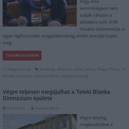
hogy erre
semmiképpen nem
tudják ráhúzni a
diktatúra szót. A Mi
Hazánk listavezetője az
egyik legfontosabb vizsgálóbizottság elnöki posztját kapta
meg.
TOVÁBB OLVASOM
,
,
,
,
,
Magyarország
bizottság
diktatúra
elnök
fontos
Magyar Péter
mi
,
,
,
hazánk
tisza part
toroczkai lászló
vizsgálóbizottság
Végre teljesen megújulhat a Teleki Blanka
Gimnázium épülete
2026.06.02.
Fazekas Adrián
Végre tényleg
megkezdődhet a