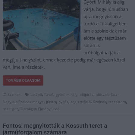
Györfi Mihály is alig
várja, hogy júniusban
újra megnyisson a
fürdő a Tiszaligetben,
ám a szolnokiak már
előtte egy tesztüzem
során is
próbálgathatják a
megújult helyszínt, ennek kezdete pedig már egészen közel
van. Íme a részletek.
TOVÁBB OLVASOM
,
,
,
,
,
Szolnok
belépő
fürdő
györfi mihály
időjárás
időszak
Jász-
,
,
,
,
,
,
Nagykun Szolnok megye
június
nyitás
regisztráció
Szolnok
tesztüzem
,
tiszaliget
Tiszaligeti Élményfürdő
Fontos: megnyitották a Kossuth teret a
járműforgalom számára