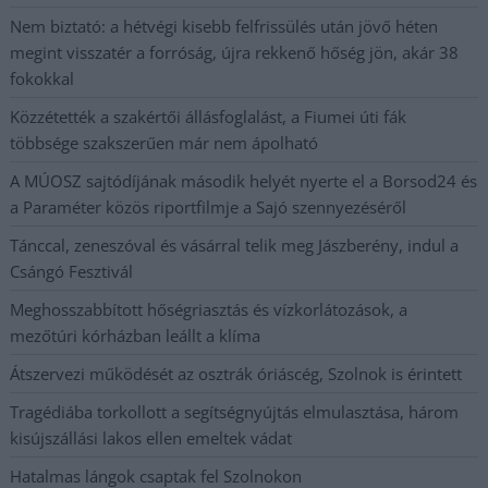
Nem biztató: a hétvégi kisebb felfrissülés után jövő héten
megint visszatér a forróság, újra rekkenő hőség jön, akár 38
fokokkal
Közzétették a szakértői állásfoglalást, a Fiumei úti fák
többsége szakszerűen már nem ápolható
A MÚOSZ sajtódíjának második helyét nyerte el a Borsod24 és
a Paraméter közös riportfilmje a Sajó szennyezéséről
Tánccal, zeneszóval és vásárral telik meg Jászberény, indul a
Csángó Fesztivál
Meghosszabbított hőségriasztás és vízkorlátozások, a
mezőtúri kórházban leállt a klíma
Átszervezi működését az osztrák óriáscég, Szolnok is érintett
Tragédiába torkollott a segítségnyújtás elmulasztása, három
kisújszállási lakos ellen emeltek vádat
Hatalmas lángok csaptak fel Szolnokon