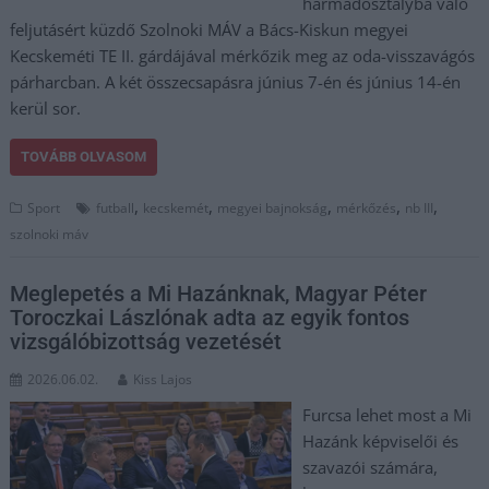
harmadosztályba való
feljutásért küzdő Szolnoki MÁV a Bács-Kiskun megyei
Kecskeméti TE II. gárdájával mérkőzik meg az oda-visszavágós
párharcban. A két összecsapásra június 7-én és június 14-én
kerül sor.
TOVÁBB OLVASOM
,
,
,
,
,
Sport
futball
kecskemét
megyei bajnokság
mérkőzés
nb III
szolnoki máv
Meglepetés a Mi Hazánknak, Magyar Péter
Toroczkai Lászlónak adta az egyik fontos
vizsgálóbizottság vezetését
2026.06.02.
Kiss Lajos
Furcsa lehet most a Mi
Hazánk képviselői és
szavazói számára,