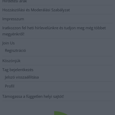
Hirdetési árak
Hozzászólási és Moderálási Szabályzat
Impresszum
Iratkozzon fel heti hírlevelünkre és tudjon meg még többet
megyénkről!
Join Us
Regisztráció
Köszönjük
Tag bejelentkezés
Jelszó visszaállítása
Profil
Támogassa a független helyi sajtót!