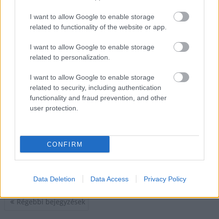
ritkán jelennek meg
I want to allow Google to enable storage
olyan ingatlanok,
related to functionality of the website or app.
amelyek vételára már a
luxuskategória felső
I want to allow Google to enable storage
szegmensét súrolja.
related to personalization.
Egy abádszalóki
I want to allow Google to enable storage
vízparti ház most
related to security, including authentication
éppen ezért keltett feltűnést: a tulajdonos 265 millió forintot
functionality and fraud prevention, and other
kér érte, ráadásul az összeg egy hajót is tartalmaz.
user protection.
TOVÁBB OLVASOM
CONFIRM
,
,
,
JNSZ megyei hírek
abádszalók
Bayliner
eladó ingatlan
,
,
,
,
,
ingatlanpiac
Jász-Nagykun-Szolnok megye
luxusingatlan
stég
tisza-tó
,
video
vízparti ház
Data Deletion
Data Access
Privacy Policy
Bejegyzés
Régebbi bejegyzések
navigáció