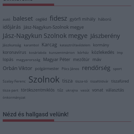
fidesz
baleset
györfi mihály
cegléd
háború
autó
időjárás
Jász-Nagykun-Szolnok megye
Jász-Nagykun Szolnok megye
Jászberény
Karcag
kormány
Jászkunság
karambol
katasztrófavédelem
közlekedés
koronavírus
kórház
kosárlabda
kunszentmárton
lmp
Magyar Péter
máv
lopás
mezőtúr
magyarország
rendőrség
Orbán Viktor
polgármester
Pócs János
sport
Szolnok
tisza
tiszafüred
Szalay Ferenc
tisza-tó
tiszaföldvár
törökszentmiklós
vonat
választás
tűz
tisza part
vasút
ukrajna
önkormányzat
Nézd és hallgasd velünk!