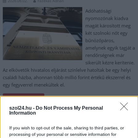
2026.06.02.
Fazekas Adrián
Adóhatósági
nyomozónak kiadva
magát károsított meg
két szolnoki nőt egy
bűnözőpáros,
amelynek egyik tagját a
rendőrségnek már
sikerült kézre kerítenie.
Az elkövetők hivatalos eljárást színlelve hatoltak be egy helyi
családi házba, ahonnan több millió forint értékű ékszerrel és
egy fegyverrel menekültek el.
TOVÁBB OLVASOM
szol24.hu -
Do Not Process My Personal
,
,
,
,
,
Szolnok
Information
átverés
csalás
körözés
nav
Nemzeti Adó- és Vámhivatal
,
rendőrség
Szolnok
If you wish to opt-out of the sale, sharing to third parties, or
processing of your personal or sensitive information for
Szolnok jövője, pénzügyek és egészség: nyitott