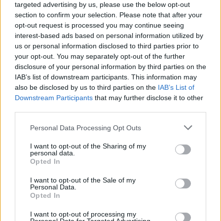
targeted advertising by us, please use the below opt-out
ülésen vitatták meg a város előtt álló
section to confirm your selection. Please note that after your
kérdéseket
opt-out request is processed you may continue seeing
interest-based ads based on personal information utilized by
2026.06.02.
Horváth Zsolt
us or personal information disclosed to third parties prior to
Szolnok Városi
your opt-out. You may separately opt-out of the further
Idősügyi Tanács nyílt
disclosure of your personal information by third parties on the
ülésén több, a város
IAB’s list of downstream participants. This information may
also be disclosed by us to third parties on the
IAB’s List of
működését és a
Downstream Participants
that may further disclose it to other
mindennapi életet
third parties.
érintő téma is szóba
került.
Please note that this website/app uses one or more Google
Personal Data Processing Opt Outs
services and may gather and store information including but
not limited to your visit or usage behaviour. You may click to
I want to opt-out of the Sharing of my
TOVÁBB OLVASOM
personal data.
grant or deny consent to Google and its third-party tags to
Opted In
use your data for below specified purposes in below Google
,
,
,
,
Szolnok
egészséges életmód
idősügyi tanács
közélet
nyílt ülés
consent section.
,
,
I want to opt-out of the Sale of my
pénzügyi tudatosság
Szolnok
városfejlesztés
Personal Data.
Opted In
Megemlékeztek a magyar hősökről a Tisza-
I want to opt-out of processing my
parton