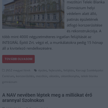
mezőtúri Teleki Blanka
Gimnázium helyi
védelem alatt álló,
patinás épületének
átfogó korszerűsítése
és rekonstrukciója. A
több mint 4000 négyzetméteres ingatlan felújítását az
INTEGRÁL Építő Zrt. végzi el, a munkálatokra pedig 15 hónap
áll a kivitelező rendelkezésére.
TOVÁBB OLVASOM
,
,
,
JNSZ megyei hírek
épület
fejlesztés
felújítás
Karcagi Szakképzési
,
,
,
,
,
Centrum
korszerűsítés
mezőtúr
oktatás
oktatókonyha
teleki blanka
gimnázium
A NAV nevében léptek meg a milliókat érő
arannyal Szolnokon