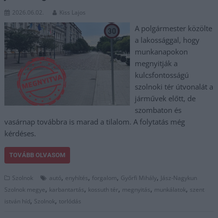
2026.06.02.
Kiss Lajos
A polgármester közölte
a lakossággal, hogy
munkanapokon
megnyitják a
kulcsfontosságú
szolnoki tér útvonalát a
járművek előtt, de
szombaton és
vasárnap továbbra is marad a tilalom. A folytatás még
kérdéses.
TOVÁBB OLVASOM
,
,
,
,
Szolnok
autó
enyhítés
forgalom
Győrfi Mihály
Jász-Nagykun
,
,
,
,
,
Szolnok megye
karbantartás
kossuth tér
megnyitás
munkálatok
szent
,
,
istván híd
Szolnok
torlódás