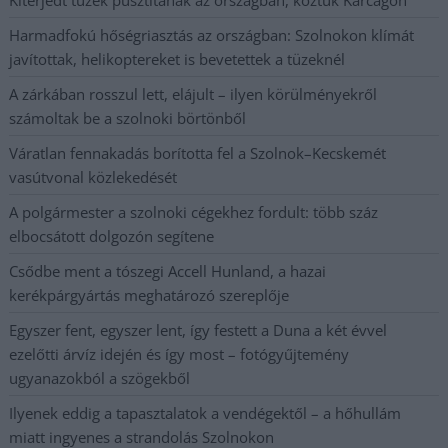
Harmadfokú hőségriasztás az országban: Szolnokon klímát
javítottak, helikoptereket is bevetettek a tüzeknél
A zárkában rosszul lett, elájult – ilyen körülményekről
számoltak be a szolnoki börtönből
Váratlan fennakadás borította fel a Szolnok–Kecskemét
vasútvonal közlekedését
A polgármester a szolnoki cégekhez fordult: több száz
elbocsátott dolgozón segítene
Csődbe ment a tószegi Accell Hunland, a hazai
kerékpárgyártás meghatározó szereplője
Egyszer fent, egyszer lent, így festett a Duna a két évvel
ezelőtti árvíz idején és így most – fotógyűjtemény
ugyanazokból a szögekből
Ilyenek eddig a tapasztalatok a vendégektől – a hőhullám
miatt ingyenes a strandolás Szolnokon