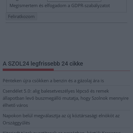
Megismertem és elfogadom a
GDPR-szabályzat
ot
Nem szeretne lemaradni semmiről? Csak egy kattintás, és hírlevelünk a
legfrissebb információkkal és exkluzív tartalmakkal hétről hétre
postaládájába érkezik!
A SZOL24 legfrissebb 24 cikke
Pénteken újra csökken a benzin és a gázolaj ára is
Csendélet 5.0: alig balesetveszélyes lépcső és remek
állapotban levő buszmegálló mutatja, hogy Szolnok mennyire
élhető város
Napokon belül megválasztja az új köztársasági elnököt az
Országgyűlés
Kiterjedt tüzek pusztítanak az országban, köztük Karcagon