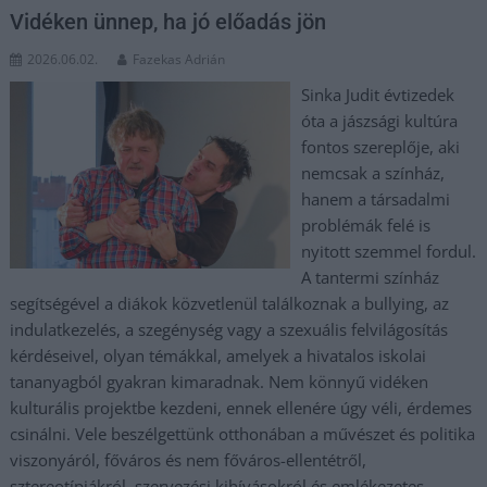
Vidéken ünnep, ha jó előadás jön
2026.06.02.
Fazekas Adrián
Sinka Judit évtizedek
óta a jászsági kultúra
fontos szereplője, aki
nemcsak a színház,
hanem a társadalmi
problémák felé is
nyitott szemmel fordul.
A tantermi színház
segítségével a diákok közvetlenül találkoznak a bullying, az
indulatkezelés, a szegénység vagy a szexuális felvilágosítás
kérdéseivel, olyan témákkal, amelyek a hivatalos iskolai
tananyagból gyakran kimaradnak. Nem könnyű vidéken
kulturális projektbe kezdeni, ennek ellenére úgy véli, érdemes
csinálni. Vele beszélgettünk otthonában a művészet és politika
viszonyáról, főváros és nem főváros-ellentétről,
sztereotípiákról, szervezési kihívásokról és emlékezetes