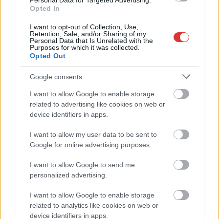
Personal Data for Targeted Advertising.
Opted In
2026.06.02.
Horváth Zsolt
I want to opt-out of Collection, Use,
Hétfőn a Tiszai hajósok
Retention, Sale, and/or Sharing of my
Personal Data that Is Unrelated with the
terén tartották meg
Purposes for which it was collected.
Szolnokon a magyar
Opted Out
hősök emléknapjához
Google consents
kapcsolódó városi
megemlékezést.
I want to allow Google to enable storage
related to advertising like cookies on web or
TOVÁBB OLVASOM
device identifiers in apps.
,
,
Szolnok
I want to allow my user data to be sent to
magyar honvédség
magyar hősök emléknapja
Google for online advertising purposes.
,
,
megemlékezés
Szolnok
tiszai hajósok tere
I want to allow Google to send me
Videón a 265 milliós vízparti ház Abádszalókon
personalized advertising.
– egy hajó is benne van az árban
I want to allow Google to enable storage
2026.06.02.
Horváth Zsolt
related to analytics like cookies on web or
device identifiers in apps.
A Tisza-tó térségében