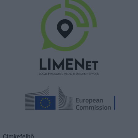
Címkefelhő