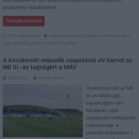
jászberényi előadásokról.
TOVÁBB OLVASOM
,
,
,
,
JNSZ megyei hírek
előadás
Jászberény
kultúra
művészet
sinka
,
,
,
judit
szervezés
színház
tantermi színház
A Kecskemét második csapatával vív harcot az
NB III.-as tagságért a MÁV
2026.06.02.
Fazekas Adrián
Hivatalossá vált az NB
III.-as labdarúgó-
bajnokságba való
feljutásért zajló
osztályozó mérkőzések
menetrendje: a
sorsolás értelmében a