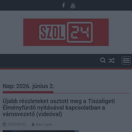
Skip
to
content
Nap:
2026. június 2.
Újabb részleteket osztott meg a Tiszaligeti
Élményfürdő nyitásával kapcsolatban a
városvezető (videóval)
2026.06.02.
Kiss Lajos