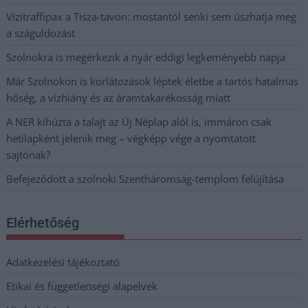
Vízitraffipax a Tisza-tavon: mostantól senki sem úszhatja meg
a száguldozást
Szolnokra is megérkezik a nyár eddigi legkeményebb napja
Már Szolnokon is korlátozások léptek életbe a tartós hatalmas
hőség, a vízhiány és az áramtakarékosság miatt
A NER kihúzta a talajt az Új Néplap alól is, immáron csak
hetilapként jelenik meg – végképp vége a nyomtatott
sajtónak?
Befejeződött a szolnoki Szentháromság-templom felújítása
Elérhetőség
Adatkezelési tájékoztató
Etikai és függetlenségi alapelvek