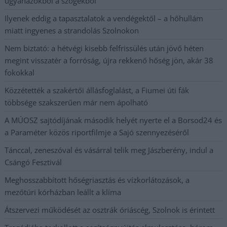
ugyanazokból a szögekből
Ilyenek eddig a tapasztalatok a vendégektől – a hőhullám
miatt ingyenes a strandolás Szolnokon
Nem biztató: a hétvégi kisebb felfrissülés után jövő héten
megint visszatér a forróság, újra rekkenő hőség jön, akár 38
fokokkal
Közzétették a szakértői állásfoglalást, a Fiumei úti fák
többsége szakszerűen már nem ápolható
A MÚOSZ sajtódíjának második helyét nyerte el a Borsod24 és
a Paraméter közös riportfilmje a Sajó szennyezéséről
Tánccal, zeneszóval és vásárral telik meg Jászberény, indul a
Csángó Fesztivál
Meghosszabbított hőségriasztás és vízkorlátozások, a
mezőtúri kórházban leállt a klíma
Átszervezi működését az osztrák óriáscég, Szolnok is érintett