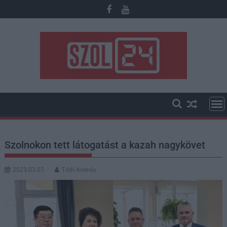
Skip
to
content
Szolnokon tett látogatást a kazah nagykövet
2023.03.07.
Tóth András