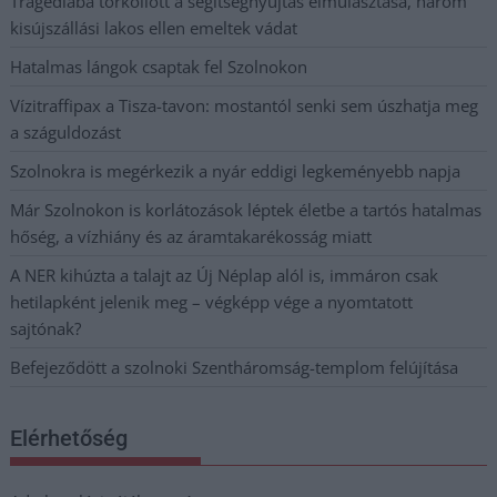
Tragédiába torkollott a segítségnyújtás elmulasztása, három
kisújszállási lakos ellen emeltek vádat
Hatalmas lángok csaptak fel Szolnokon
Vízitraffipax a Tisza-tavon: mostantól senki sem úszhatja meg
a száguldozást
Szolnokra is megérkezik a nyár eddigi legkeményebb napja
Már Szolnokon is korlátozások léptek életbe a tartós hatalmas
hőség, a vízhiány és az áramtakarékosság miatt
A NER kihúzta a talajt az Új Néplap alól is, immáron csak
hetilapként jelenik meg – végképp vége a nyomtatott
sajtónak?
Befejeződött a szolnoki Szentháromság-templom felújítása
Elérhetőség