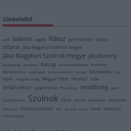
Címkefelhő
fidesz
baleset
györfi mihály
cegléd
háború
autó
időjárás
Jász-Nagykun-Szolnok megye
Jász-Nagykun Szolnok megye
Jászberény
Karcag
kormány
Jászkunság
karambol
katasztrófavédelem
közlekedés
koronavírus
kórház
kosárlabda
kunszentmárton
lmp
Magyar Péter
máv
lopás
mezőtúr
magyarország
rendőrség
Orbán Viktor
polgármester
Pócs János
sport
Szolnok
tisza
tiszafüred
Szalay Ferenc
tisza-tó
tiszaföldvár
törökszentmiklós
vonat
választás
tűz
tisza part
vasút
ukrajna
önkormányzat