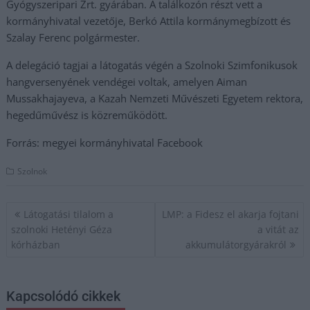
Gyógyszeripari Zrt. gyárában. A találkozón részt vett a
kormányhivatal vezetője, Berkó Attila kormánymegbízott és
Szalay Ferenc polgármester.
A delegáció tagjai a látogatás végén a Szolnoki Szimfonikusok
hangversenyének vendégei voltak, amelyen Aiman
Mussakhajayeva, a Kazah Nemzeti Művészeti Egyetem rektora,
hegedűművész is közreműködött.
Forrás: megyei kormányhivatal Facebook
Szolnok
Bejegyzés
Látogatási tilalom a
LMP: a Fidesz el akarja fojtani
navigáció
szolnoki Hetényi Géza
a vitát az
kórházban
akkumulátorgyárakról
Kapcsolódó cikkek