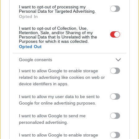
I want to opt-out of processing my
Personal Data for Targeted Advertising.
Adja meg keresztnevét:
Adja
Opted In
meg e-mail címét:
Megismertem és elfogadom a
GDPR-szabályzat
ot
I want to opt-out of Collection, Use,
Retention, Sale, and/or Sharing of my
Personal Data that Is Unrelated with the
Purposes for which it was collected.
Opted Out
Nem szeretne lemaradni semmiről? Csak egy kattintás, és hírlevelünk a
Google consents
legfrissebb információkkal és exkluzív tartalmakkal hétről hétre
postaládájába érkezik!
I want to allow Google to enable storage
related to advertising like cookies on web or
device identifiers in apps.
A SZOL24 legfrissebb 24 cikke
I want to allow my user data to be sent to
Google for online advertising purposes.
Pénteken újra csökken a benzin és a gázolaj ára is
I want to allow Google to send me
Csendélet 5.0: alig balesetveszélyes lépcső és remek
personalized advertising.
állapotban levő buszmegálló mutatja, hogy Szolnok mennyire
élhető város
I want to allow Google to enable storage