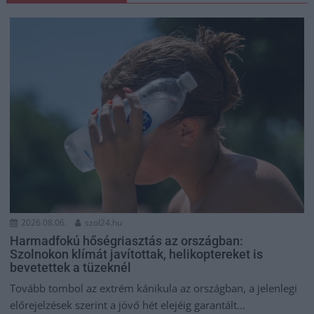
2026.08.06.
szol24.hu
Harmadfokú hőségriasztás az országban:
Szolnokon klímát javítottak, helikoptereket is
bevetettek a tüzeknél
Tovább tombol az extrém kánikula az országban, a jelenlegi
előrejelzések szerint a jövő hét elejéig garantált...