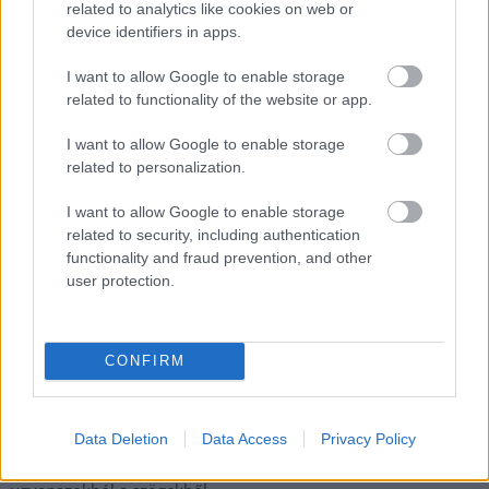
related to analytics like cookies on web or
Napokon belül megválasztja az új köztársasági elnököt az
device identifiers in apps.
Országgyűlés
Kiterjedt tüzek pusztítanak az országban, köztük Karcagon
I want to allow Google to enable storage
related to functionality of the website or app.
Harmadfokú hőségriasztás az országban: Szolnokon klímát
javítottak, helikoptereket is bevetettek a tüzeknél
I want to allow Google to enable storage
related to personalization.
A zárkában rosszul lett, elájult – ilyen körülményekről
számoltak be a szolnoki börtönből
I want to allow Google to enable storage
related to security, including authentication
Váratlan fennakadás borította fel a Szolnok–Kecskemét
functionality and fraud prevention, and other
vasútvonal közlekedését
user protection.
A polgármester a szolnoki cégekhez fordult: több száz
elbocsátott dolgozón segítene
CONFIRM
Csődbe ment a tószegi Accell Hunland, a hazai
kerékpárgyártás meghatározó szereplője
Egyszer fent, egyszer lent, így festett a Duna a két évvel
Data Deletion
Data Access
Privacy Policy
ezelőtti árvíz idején és így most – fotógyűjtemény