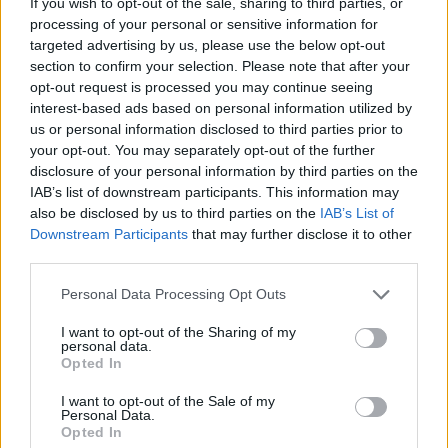
If you wish to opt-out of the sale, sharing to third parties, or
a...
processing of your personal or sensitive information for
targeted advertising by us, please use the below opt-out
Szolnok
section to confirm your selection. Please note that after your
opt-out request is processed you may continue seeing
interest-based ads based on personal information utilized by
us or personal information disclosed to third parties prior to
your opt-out. You may separately opt-out of the further
disclosure of your personal information by third parties on the
IAB’s list of downstream participants. This information may
also be disclosed by us to third parties on the
IAB’s List of
Downstream Participants
that may further disclose it to other
third parties.
Please note that this website/app uses one or more Google
Personal Data Processing Opt Outs
services and may gather and store information including but
not limited to your visit or usage behaviour. You may click to
I want to opt-out of the Sharing of my
personal data.
grant or deny consent to Google and its third-party tags to
Opted In
use your data for below specified purposes in below Google
consent section.
I want to opt-out of the Sale of my
Personal Data.
Opted In
Hírlevél feliratkozás