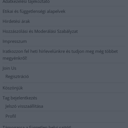
Adatkezelési tájékoztató
Etikai és függetlenségi alapelvek
Hirdetési árak
Hozzászólási és Moderálási Szabályzat
Impresszum
Iratkozzon fel heti hírlevelünkre és tudjon meg még többet
megyénkről!
Join Us
Regisztráció
Köszönjük
Tag bejelentkezés
Jelszó visszaállítása
Profil
Támogassa a független helyi sajtót!