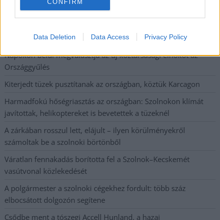
CONFIRM
állapotban levő buszmegálló mutatja, hogy Szolnok mennyire
élhető város
Data Deletion
Data Access
Privacy Policy
Pénteken újra csökken a benzin és a gázolaj ára is
Napokon belül megválasztja az új köztársasági elnököt az
Országgyűlés
Kiterjedt tüzek pusztítanak az országban, köztük Karcagon
Harmadfokú hőségriasztás az országban: Szolnokon klímát
javítottak, helikoptereket is bevetettek a tüzeknél
A zárkában rosszul lett, elájult – ilyen körülményekről
számoltak be a szolnoki börtönből
Váratlan fennakadás borította fel a Szolnok–Kecskemét
vasútvonal közlekedését
A polgármester a szolnoki cégekhez fordult: több száz
elbocsátott dolgozón segítene
Csődbe ment a tószegi Accell Hunland, a hazai