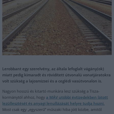
Lerobbant egy szerelvény, az általa lefoglalt vágány(ok)
miatt pedig kimaradt és rövidített útvonalú vonatjáratokra
volt szükség a lajosmizsei és a ceglédi vasútvonalon is.
Nagyon hosszú és kitartó munkára lesz szükség a Tisza-
kormánytól ahhoz, hogy
a MÁV utóbbi évtizedekben látott
lezüllesztését és anyagi lenullázását helyre tudja hozni.
Most csak egy „egyszerű” műszaki hiba jött közbe, amitől