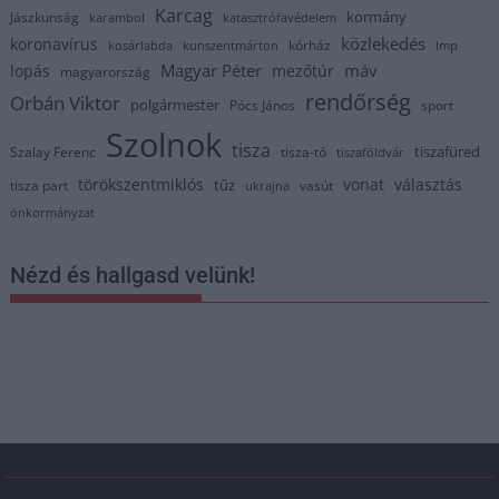
Karcag
kormány
Jászkunság
karambol
katasztrófavédelem
közlekedés
koronavírus
kórház
kosárlabda
kunszentmárton
lmp
Magyar Péter
máv
lopás
mezőtúr
magyarország
rendőrség
Orbán Viktor
polgármester
Pócs János
sport
Szolnok
tisza
tiszafüred
Szalay Ferenc
tisza-tó
tiszaföldvár
törökszentmiklós
vonat
választás
tűz
tisza part
vasút
ukrajna
önkormányzat
Nézd és hallgasd velünk!