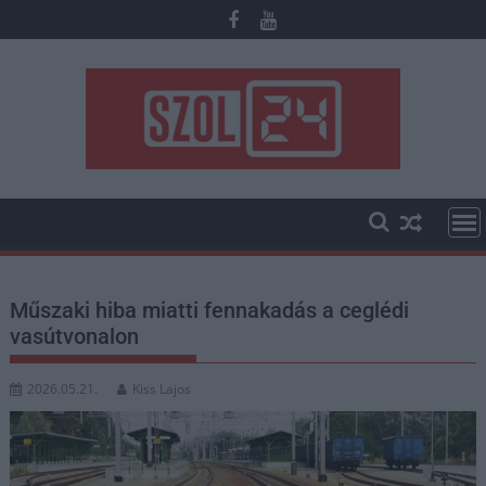
Skip
to
content
Műszaki hiba miatti fennakadás a ceglédi
vasútvonalon
2026.05.21.
Kiss Lajos