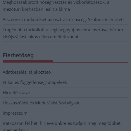
Meghosszabbított hőségriasztás és vízkorlátozások, a
mezőtúri kórházban leállt a klíma
Átszervezi működését az osztrák óriáscég, Szolnok is érintett
Tragédiába torkollott a segítségnyújtás elmulasztása, három
kisújszállási lakos ellen emeltek vádat
Elérhetőség
Adatkezelési tájékoztató
Etikai és függetlenségi alapelvek
Hirdetési árak
Hozzászólási és Moderálási Szabályzat
Impresszum
Iratkozzon fel heti hírlevelünkre és tudjon meg még többet
megyénkről!