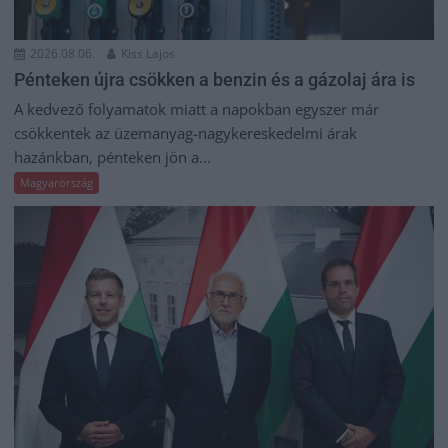
2026.08.06.
Kiss Lajos
Pénteken újra csökken a benzin és a gázolaj ára is
A kedvező folyamatok miatt a napokban egyszer már
csökkentek az üzemanyag-nagykereskedelmi árak
hazánkban, pénteken jön a...
Magyarország