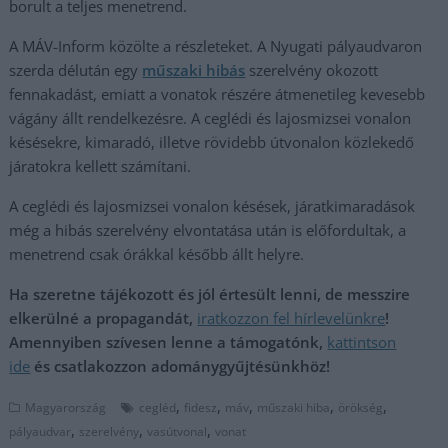
borult a teljes menetrend.
A MÁV-Inform közölte a részleteket. A Nyugati pályaudvaron
szerda délután egy
műszaki hibás
szerelvény okozott
fennakadást, emiatt a vonatok részére átmenetileg kevesebb
vágány állt rendelkezésre. A ceglédi és lajosmizsei vonalon
késésekre, kimaradó, illetve rövidebb útvonalon közlekedő
járatokra kellett számítani.
A ceglédi és lajosmizsei vonalon késések, járatkimaradások
még a hibás szerelvény elvontatása után is előfordultak, a
menetrend csak órákkal később állt helyre.
Ha szeretne tájékozott és jól értesült lenni, de messzire
elkerülné a propagandát,
iratkozzon fel hírlevelünkre
!
Amennyiben szívesen lenne a támogatónk,
kattintson
ide
és csatlakozzon adománygyűjtésünkhöz!
,
,
,
,
,
Magyarország
cegléd
fidesz
máv
műszaki hiba
örökség
,
,
,
pályaudvar
szerelvény
vasútvonal
vonat