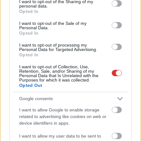
not limited to your visit or usage behaviour. You may click to
I want to opt-out of the Sharing of my
personal data.
grant or deny consent to Google and its third-party tags to
Opted In
use your data for below specified purposes in below Google
consent section.
I want to opt-out of the Sale of my
Personal Data.
Opted In
I want to opt-out of processing my
Personal Data for Targeted Advertising.
Hírlevél feliratkozás
Opted In
Adja meg keresztnevét:
Adja
I want to opt-out of Collection, Use,
Retention, Sale, and/or Sharing of my
meg e-mail címét:
Personal Data that Is Unrelated with the
Purposes for which it was collected.
Megismertem és elfogadom a
GDPR-szabályzat
ot
Opted Out
Google consents
Nem szeretne lemaradni semmiről? Csak egy kattintás, és hírlevelünk a
I want to allow Google to enable storage
legfrissebb információkkal és exkluzív tartalmakkal hétről hétre
related to advertising like cookies on web or
postaládájába érkezik!
device identifiers in apps.
I want to allow my user data to be sent to