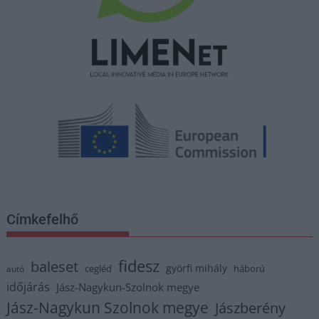
Címkefelhő
fidesz
baleset
györfi mihály
cegléd
háború
autó
időjárás
Jász-Nagykun-Szolnok megye
Jász-Nagykun Szolnok megye
Jászberény