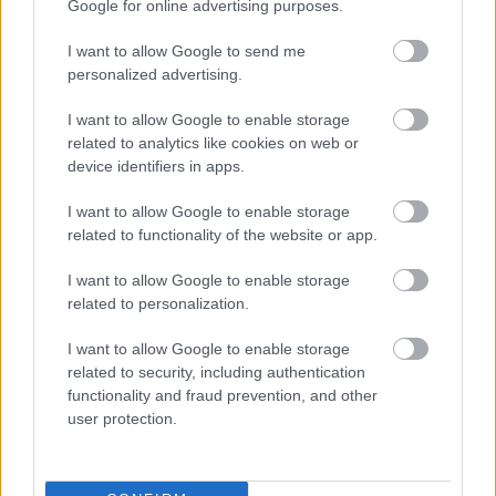
A SZOL24 legfrissebb 24 cikke
Google for online advertising purposes.
I want to allow Google to send me
Györfi Mihály több tucat vállalkozással egyeztetett a
personalized advertising.
kerékpárgyár dolgozóinak megsegítéséről
I want to allow Google to enable storage
41 fok fölé forrósodott az ország, Szolnokon pedig egy másik
related to analytics like cookies on web or
rekord is megdőlt
device identifiers in apps.
Egy telefonhívást akart, végül rendőrök vitték el a mezőtúri
I want to allow Google to enable storage
férfit
related to functionality of the website or app.
A Tisza kormány minisztere újabb nagy változásokról döntött
I want to allow Google to enable storage
a közoktatásban – például az iskolaigazgatók visszakapják
related to personalization.
munkáltatói jogaikat
I want to allow Google to enable storage
Sok volt az igazolatlan hiányzás, Pócs János fizetéslevonást
related to security, including authentication
kapott, más fideszesek még kevesebbet vittek haza
functionality and fraud prevention, and other
user protection.
A Szolnok megyei gazdák nagyon nem akarták a JÉGER
további üzemeltetését
Csendélet 5.0: alig balesetveszélyes lépcső és remek