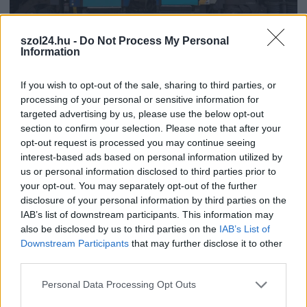
szol24.hu -
Do Not Process My Personal
2026.08.06.
Horváth Zsolt
Information
Váratlan fennakadás borította fel a Szolnok–
Kecskemét vasútvonal közlekedését
If you wish to opt-out of the sale, sharing to third parties, or
Akik csütörtök reggel a Szolnok és Kecskemét közötti
processing of your personal or sensitive information for
vasútvonalon tervezték az utazásukat, azoknak érdemes volt
targeted advertising by us, please use the below opt-out
section to confirm your selection. Please note that after your
indulás...
opt-out request is processed you may continue seeing
Magyarország
interest-based ads based on personal information utilized by
us or personal information disclosed to third parties prior to
your opt-out. You may separately opt-out of the further
disclosure of your personal information by third parties on the
IAB’s list of downstream participants. This information may
also be disclosed by us to third parties on the
IAB’s List of
Downstream Participants
that may further disclose it to other
third parties.
Please note that this website/app uses one or more Google
Personal Data Processing Opt Outs
services and may gather and store information including but