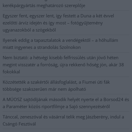
kerékpárgyártás meghatározó szereplője
Egyszer fent, egyszer lent, így festett a Duna a két évvel
ezelőtti árvíz idején és így most – fotógyűjtemény
ugyanazokból a szögekből
Ilyenek eddig a tapasztalatok a vendégektől – a hőhullám
miatt ingyenes a strandolás Szolnokon
Nem biztató: a hétvégi kisebb felfrissülés után jövő héten
megint visszatér a forróság, újra rekkenő hőség jön, akár 38
fokokkal
Közzétették a szakértői állásfoglalást, a Fiumei úti fák
többsége szakszerűen már nem ápolható
A MÚOSZ sajtódíjának második helyét nyerte el a Borsod24 és
a Paraméter közös riportfilmje a Sajó szennyezéséről
Tánccal, zeneszóval és vásárral telik meg Jászberény, indul a
Csángó Fesztivál