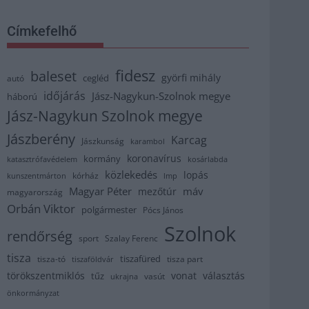
Címkefelhő
fidesz
baleset
györfi mihály
cegléd
autó
időjárás
Jász-Nagykun-Szolnok megye
háború
Jász-Nagykun Szolnok megye
Jászberény
Karcag
Jászkunság
karambol
koronavírus
kormány
katasztrófavédelem
kosárlabda
közlekedés
lopás
kórház
kunszentmárton
lmp
Magyar Péter
máv
mezőtúr
magyarország
Orbán Viktor
polgármester
Pócs János
Szolnok
rendőrség
sport
Szalay Ferenc
tisza
tiszafüred
tisza part
tisza-tó
tiszaföldvár
törökszentmiklós
vonat
választás
tűz
vasút
ukrajna
önkormányzat