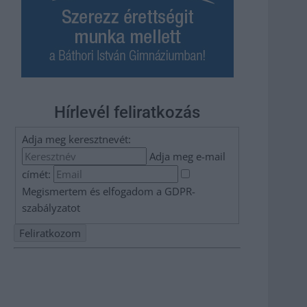
Hírlevél feliratkozás
Adja meg keresztnevét:
Adja meg e-mail
címét:
Megismertem és elfogadom a
GDPR-
szabályzat
ot
Nem szeretne lemaradni semmiről? Csak egy kattintás, és
hírlevelünk a legfrissebb információkkal és exkluzív
tartalmakkal hétről hétre postaládájába érkezik!