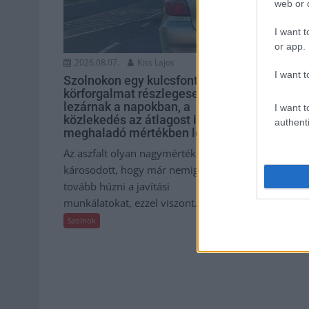
web or d
I want t
or app.
2026.08.07.
Kiss Lajos
2026.08.07.
I want t
Szolnokon egy kulcsfontosságú
Ön szerint 
körforgalmat részlegesen
hamisítatl
lezárnak a napokban, a
isler?
I want t
közlekedés az átlagost is
authenti
Igazi retró kl
meghaladó mértékben lebénul
amelyet gene
Az aszfalt olyan nagymértékben
amelyet soka
károsodott, hogy már nemigen lehet
otthon újraalk
tovább húzni a javítási
Szolnok
munkálatokat, ezzel viszont...
Szolnok