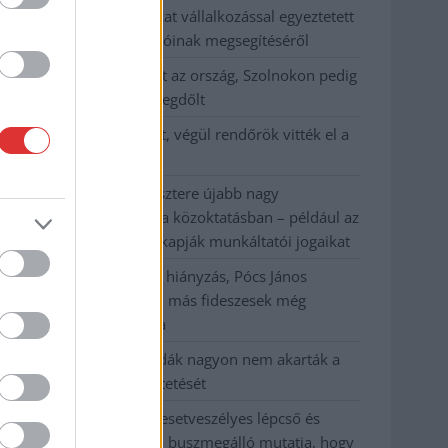
Györfi Mihály több tucat vállalkozással egyeztetett
a kerékpárgyár dolgozóinak megsegítéséről
41 fok fölé forrósodott az ország, Szolnokon pedig
egy másik rekord is megdőlt
Egy telefonhívást akart, végül rendőrök vitték el a
mezőtúri férfit
A Tisza kormány minisztere újabb nagy
változásokról döntött a közoktatásban – például az
iskolaigazgatók visszakapják munkáltatói jogaikat
Sok volt az igazolatlan hiányzás, Pócs János
fizetéslevonást kapott, más fideszesek még
kevesebbet vittek haza
A Szolnok megyei gazdák nagyon nem akarták a
JÉGER további üzemeltetését
Csendélet 5.0: alig balesetveszélyes lépcső és
remek állapotban levő buszmegálló mutatja, hogy