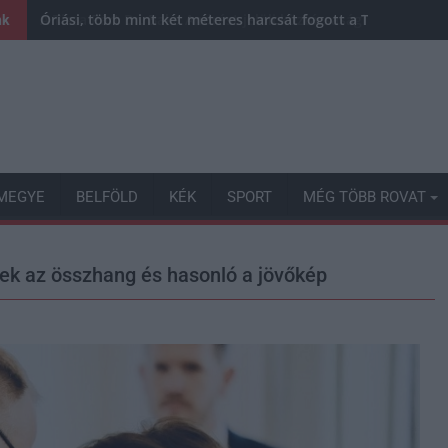
Óriási, több mint két méteres harcsát fogott a Tiszán a 13 
nk
MEGYE
BELFÖLD
KÉK
SPORT
MÉG TÖBB ROVAT
mek az összhang és hasonló a jövőkép