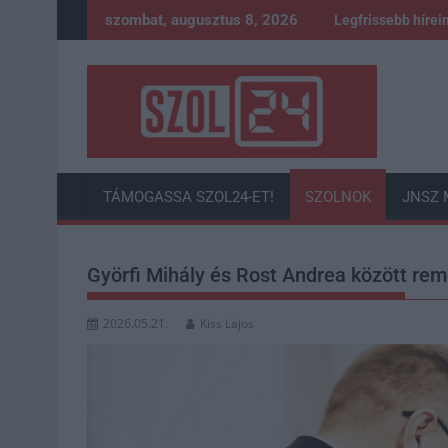
Skip
szombat, augusztus 8, 2026
Legfrissebb hírei
to
content
TÁMOGASSA SZOL24-ET!
SZOLNOK
JNSZ 
Györfi Mihály és Rost Andrea között re
2026.05.21.
Kiss Lajos