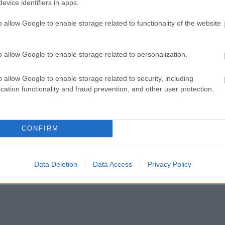
evice identifiers in apps.
o allow Google to enable storage related to functionality of the website
Farkas András
2026.08.07.
Horváth Zsolt
o allow Google to enable storage related to personalization.
hogy készül a
Györfi Mihály több tucat
an szolnoki habos
vállalkozással egyeztetett a
kerékpárgyár dolgozóinak
o allow Google to enable storage related to security, including
megsegítéséről
cation functionality and fraud prevention, and other user protection.
asszikus desszert,
Rövid idő alatt számos vállalkozás
rációk óta szeretnek, és
jelezte, hogy segítene azoknak a
n ma is próbálnak
munkavállalóknak, akik a tószegi
otni....
CONFIRM
kerékpárgyár bezárása...
Szolnok
Data Deletion
Data Access
Privacy Policy