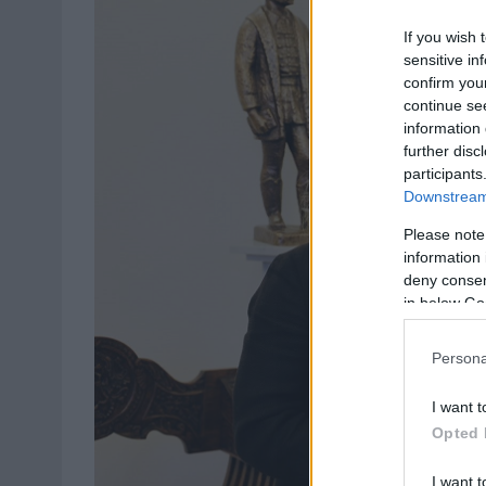
If you wish 
sensitive in
confirm you
continue se
information 
further disc
participants
Downstream 
Please note
information 
deny consent
in below Go
Persona
I want t
Opted 
I want t