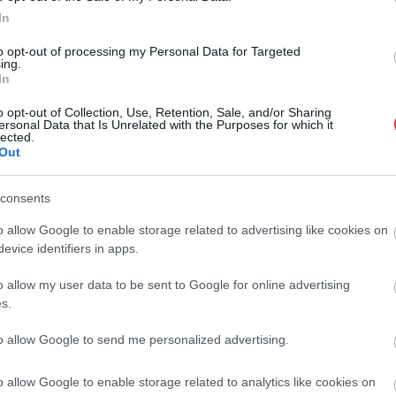
In
to opt-out of processing my Personal Data for Targeted
messzire elkerülné a propagandát,
iratkozzon fel hírlevelünkre
!
ing.
tson ide
és csatlakozzon adománygyűjtésünkhöz!
In
,
,
,
,
,
o opt-out of Collection, Use, Retention, Sale, and/or Sharing
olnok megye
képviselőnő
országgyűlés
összhang
polgármester
rost
ersonal Data that Is Unrelated with the Purposes for which it
lected.
Out
Még jobban izgulhatnak a megyei lapoknál? A
consents
Mediaworks leállította a fideszes Metropol kiadását
o allow Google to enable storage related to advertising like cookies on
evice identifiers in apps.
o allow my user data to be sent to Google for online advertising
s.
to allow Google to send me personalized advertising.
o allow Google to enable storage related to analytics like cookies on