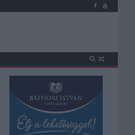
éves fiú (VIDEÓVAL)