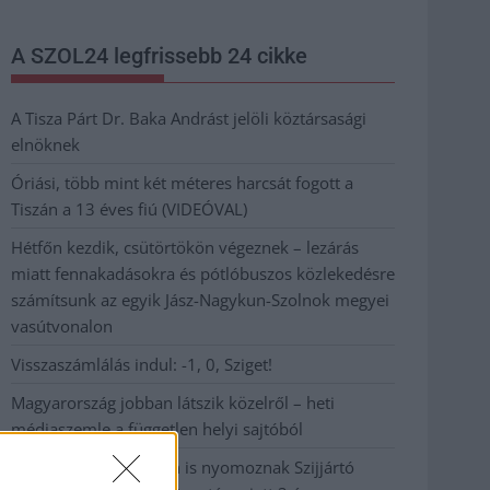
A SZOL24 legfrissebb 24 cikke
A Tisza Párt Dr. Baka Andrást jelöli köztársasági
elnöknek
Óriási, több mint két méteres harcsát fogott a
Tiszán a 13 éves fiú (VIDEÓVAL)
Hétfőn kezdik, csütörtökön végeznek – lezárás
miatt fennakadásokra és pótlóbuszos közlekedésre
számítsunk az egyik Jász-Nagykun-Szolnok megyei
vasútvonalon
Visszaszámlálás indul: -1, 0, Sziget!
Magyarország jobban látszik közelről – heti
médiaszemle a független helyi sajtóból
Már magasabb szinten is nyomoznak Szijjártó