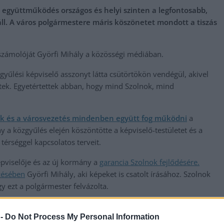
 együttműködés országos és helyi szinten a legfontosabb,
l. A város polgármestere máris köszönetet mondott a tiszás
eszámolóját Györfi Mihály a közösségi médiában.
gyűlési képviselő asszonyt látta csütörtökön vendégül, akivel
ttek. Egyetértettek abban, hogy mind Szolnok, mind
k és a városvezetés mindenben együtt fog működni
a
 a közgyűlés elején köszöntötte a képviselő-testületet és a
térséggel kapcsolatos terveit.
épviselője és az új kormány a
garancia Szolnok fejlődésére.
zésében
Györfi Mihály, aki képeket is csatolt írásához. Szolnok
y ezt a polgármester felvázolta.
 -
Do Not Process My Personal Information