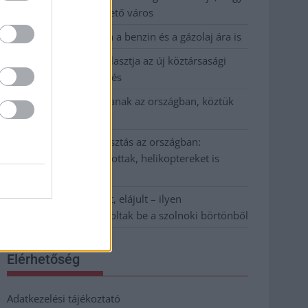
Szolnok mennyire élhető város
Pénteken újra csökken a benzin és a gázolaj ára is
Napokon belül megválasztja az új köztársasági
elnököt az Országgyűlés
Kiterjedt tüzek pusztítanak az országban, köztük
Karcagon
Harmadfokú hőségriasztás az országban:
Szolnokon klímát javítottak, helikoptereket is
bevetettek a tüzeknél
A zárkában rosszul lett, elájult – ilyen
körülményekről számoltak be a szolnoki börtönből
Elérhetőség
Adatkezelési tájékoztató