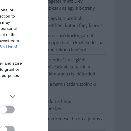
büntetőügyében, vesztegetés miatt 3 év
letöltendőt kaphat és ez csak az egyik botrány
sonal or
ection to
Problémák egész Jász-Nagykun-Szolnok
ou may
megyében: egyre több otthoni kútból fogy ki a víz
 personal
out of the
Szolnokon egy kulcsfontosságú körforgalmat
 downstream
részlegesen lezárnak a napokban, a közlekedés az
B’s List of
átlagost is meghaladó mértékben lebénul
Elromlott a biztosítóberendezés a ceglédi
er and store
vasútvonalon, alapos késések alakultak ki a
to grant or
menetrendhez képest, kimaradás is előfordult
ed purposes
Ön szerint hogy készül a hamisítatlan szolnoki
habos isler?
Országos ellenőrzés indult a hazai
akkumulátoripari üzemekben
Az idei év leglassabb növekedését hozta a június a
kiskereskedelemben