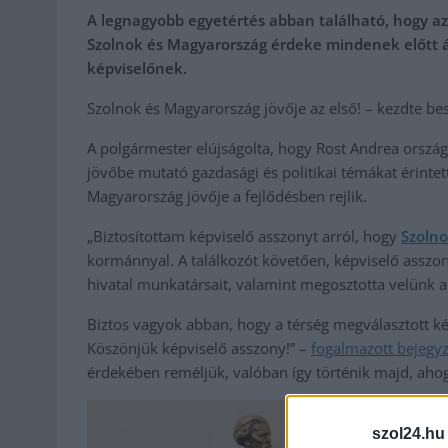
A legnagyobb egyetértés abban található, hogy az
Szolnok és Magyarország érdeke mindenek előtt ál
képviselőnek.
Szolnok és Magyarország jövője az első! – kezdte b
A polgármester elújságolta, hogy Rost Andrea ország
jövőbe mutató gazdasági és politikai témákat érinte
Magyarország jövője a fejlődésben rejlik.
„Biztosítottam képviselő asszonyt arról, hogy
Szolno
kormánnyal. A találkozót követően, képviselő asszony
hivatal munkatársait, valamint megosztotta velünk a 
Biztos vagyok abban, hogy a térség megválasztott k
Köszönjük képviselő asszony!” –
fogalmazott bejegy
érdekében reméljük, valóban így történik majd, ahog
szol24.hu