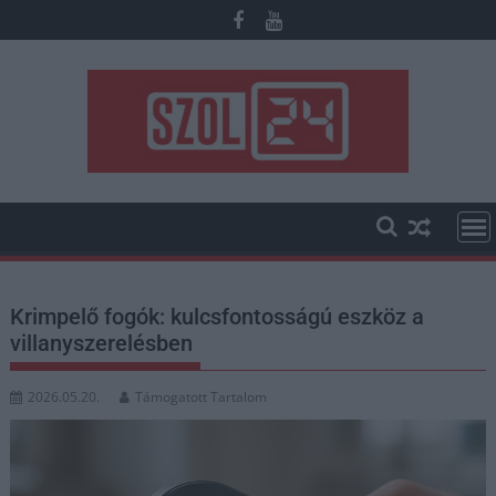
Skip
to
content
Krimpelő fogók: kulcsfontosságú eszköz a
villanyszerelésben
2026.05.20.
Támogatott Tartalom