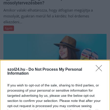
mosolytervezésben?
Amikor valaki elhatározza, hogy átfogóan megújítja a
mosolyát, gyakran merül fel a kérdés: hol érdemes
elkezdeni...
Egyéb
szol24.hu -
Do Not Process My Personal
Information
If you wish to opt-out of the sale, sharing to third parties, or
processing of your personal or sensitive information for
targeted advertising by us, please use the below opt-out
section to confirm your selection. Please note that after your
2026.08.03.
Támogatott Tartalom
opt-out request is processed you may continue seeing