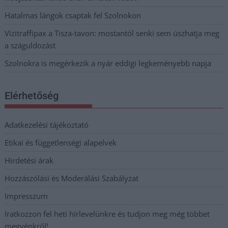
Hatalmas lángok csaptak fel Szolnokon
Vízitraffipax a Tisza-tavon: mostantól senki sem úszhatja meg
a száguldozást
Szolnokra is megérkezik a nyár eddigi legkeményebb napja
Elérhetőség
Adatkezelési tájékoztató
Etikai és függetlenségi alapelvek
Hirdetési árak
Hozzászólási és Moderálási Szabályzat
Impresszum
Iratkozzon fel heti hírlevelünkre és tudjon meg még többet
megyénkről!