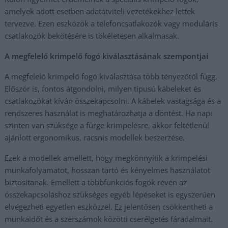
amelyek adott esetben adatátviteli vezetékekhez lettek
tervezve. Ezen eszközök a telefoncsatlakozók vagy moduláris
csatlakozók bekötésére is tökéletesen alkalmasak.
A megfelelő krimpelő fogó kiválasztásának szempontjai
A megfelelő krimpelő fogó kiválasztása több tényezőtől függ.
Először is, fontos átgondolni, milyen típusú kábeleket és
csatlakozókat kíván összekapcsolni. A kábelek vastagsága és a
rendszeres használat is meghatározhatja a döntést. Ha napi
szinten van szüksége a fürge krimpelésre, akkor feltétlenül
ajánlott ergonomikus, racsnis modellek beszerzése.
Ezek a modellek amellett, hogy megkönnyítik a krimpelési
munkafolyamatot, hosszan tartó és kényelmes használatot
biztosítanak. Emellett a többfunkciós fogók révén az
összekapcsoláshoz szükséges egyéb lépéseket is egyszerűen
elvégezheti egyetlen eszközzel. Ez jelentősen csökkentheti a
munkaidőt és a szerszámok közötti cserélgetés fáradalmait.