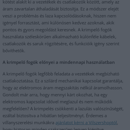
kötést alakít ki a vezetékek és csatlakozók között, amely az
áram zavartalan áthaladását biztosítja. Ez a módszer elejét
veszi a problémás és laza kapcsolódásoknak, hiszen nem
igényel forrasztást, ami különösen kedvez azoknak, akik
pontos és gyors megoldást keresnek. A krimpelő fogók
használata széleskörűen alkalmazható különféle kábelek,
csatlakozók és saruk rögzítésére, és funkcióik igény szerint
bővíthetők.
A krimpelő fogók előnyei a mindennapi használatban
A krimpelő fogók legfőbb feladata a vezetékek megbízható
csatlakoztatása. Ez a szilárd mechanikai kapcsolat garantálja,
hogy az elektromos áram megszakítás nélkül áramolhasson.
Gondolt már arra, hogy mennyi kárt okozhat, ha egy
elektromos kapcsolat idővel meglazul és nem működik
megfelelően? A krimpelés csökkenti a lazulás valószínűségét,
ezáltal biztosítva a hibátlan teljesítményt. Érdemes a
villanyszerelési munkákra
ajánlatot kérni a Vilszershoptól
,
hogy biztosan minden szakszerűen legyen kiépítve.