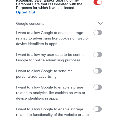
Retention, Sale, and/or Sharing of my
Personal Data that Is Unrelated with the
Purposes for which it was collected.
Opted Out
Google consents
2026.08.03.
Gáll Tódor
I want to allow Google to enable storage
Élj a lehetőséggel, szerezz érettségit munka
related to advertising like cookies on web or
mellett!
device identifiers in apps.
A hazai felnőttoktatás egyik legmeghatározóbb
I want to allow my user data to be sent to
szereplőjének számít a most már 30 éve működő SZILTOP
Google for online advertising purposes.
iskolahálózat, melynek...
Egyéb
I want to allow Google to send me
personalized advertising.
I want to allow Google to enable storage
related to analytics like cookies on web or
device identifiers in apps.
I want to allow Google to enable storage
related to functionality of the website or app.