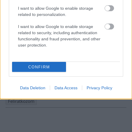
I want to allow Google to enable storage
related to personalization.
I want to allow Google to enable storage
related to security, including authentication
functionality and fraud prevention, and other
user protection.
Hírlevél feliratkozás
CONFIRM
Adja meg keresztnevét:
Adja
meg e-mail címét:
Data Deletion
Data Access
Privacy Policy
Megismertem és elfogadom a
GDPR-szabályzat
ot
Nem szeretne lemaradni semmiről? Csak egy kattintás, és hírlevelünk a
legfrissebb információkkal és exkluzív tartalmakkal hétről hétre
postaládájába érkezik!