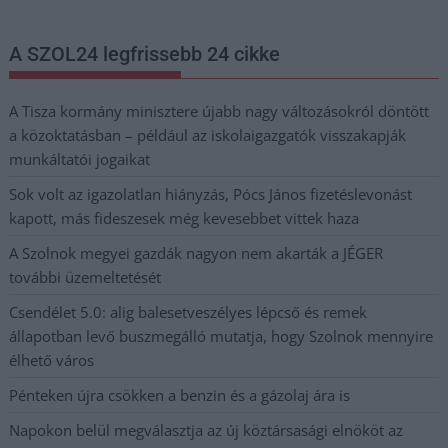
A SZOL24 legfrissebb 24 cikke
A Tisza kormány minisztere újabb nagy változásokról döntött
a közoktatásban – például az iskolaigazgatók visszakapják
munkáltatói jogaikat
Sok volt az igazolatlan hiányzás, Pócs János fizetéslevonást
kapott, más fideszesek még kevesebbet vittek haza
A Szolnok megyei gazdák nagyon nem akarták a JÉGER
további üzemeltetését
Csendélet 5.0: alig balesetveszélyes lépcső és remek
állapotban levő buszmegálló mutatja, hogy Szolnok mennyire
élhető város
Pénteken újra csökken a benzin és a gázolaj ára is
Napokon belül megválasztja az új köztársasági elnököt az