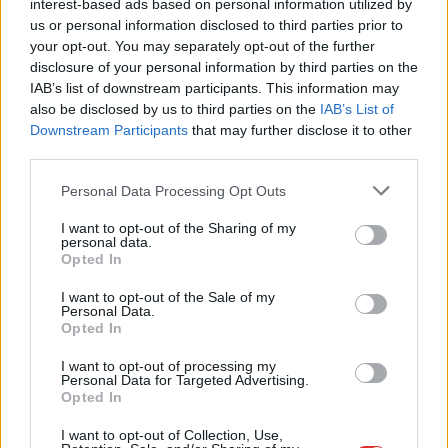
interest-based ads based on personal information utilized by
Nyári papucs – a szabadság és a kényelem érzése a
us or personal information disclosed to third parties prior to
forró napokon
your opt-out. You may separately opt-out of the further
Amikor a hőmérő higanyszála egyre feljebb kúszik, a
disclosure of your personal information by third parties on the
lábadnak is szüksége van a jól megérdemelt felfrissülésre...
IAB’s list of downstream participants. This information may
Egyéb
also be disclosed by us to third parties on the
IAB’s List of
Downstream Participants
that may further disclose it to other
third parties.
Please note that this website/app uses one or more Google
Personal Data Processing Opt Outs
services and may gather and store information including but
not limited to your visit or usage behaviour. You may click to
I want to opt-out of the Sharing of my
personal data.
grant or deny consent to Google and its third-party tags to
Opted In
use your data for below specified purposes in below Google
consent section.
I want to opt-out of the Sale of my
Personal Data.
Opted In
I want to opt-out of processing my
Personal Data for Targeted Advertising.
Opted In
I want to opt-out of Collection, Use,