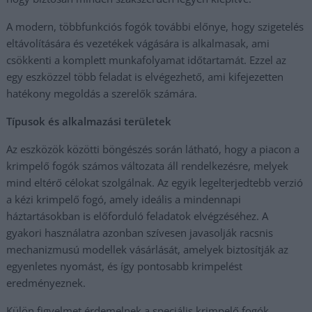
A modern, többfunkciós fogók további előnye, hogy szigetelés
eltávolítására és vezetékek vágására is alkalmasak, ami
csökkenti a komplett munkafolyamat időtartamát. Ezzel az
egy eszközzel több feladat is elvégezhető, ami kifejezetten
hatékony megoldás a szerelők számára.
Típusok és alkalmazási területek
Az eszközök közötti böngészés során látható, hogy a piacon a
krimpelő fogók számos változata áll rendelkezésre, melyek
mind eltérő célokat szolgálnak. Az egyik legelterjedtebb verzió
a kézi krimpelő fogó, amely ideális a mindennapi
háztartásokban is előforduló feladatok elvégzéséhez. A
gyakori használatra azonban szívesen javasolják racsnis
mechanizmusú modellek vásárlását, amelyek biztosítják az
egyenletes nyomást, és így pontosabb krimpelést
eredményeznek.
Külön figyelmet érdemelnek a speciális krimpelő fogók,