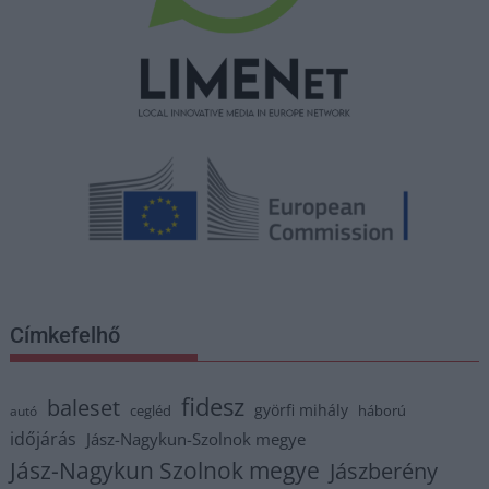
Címkefelhő
fidesz
baleset
györfi mihály
cegléd
háború
autó
időjárás
Jász-Nagykun-Szolnok megye
Jász-Nagykun Szolnok megye
Jászberény