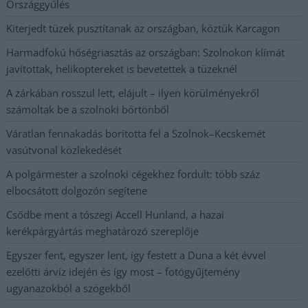
Országgyűlés
Kiterjedt tüzek pusztítanak az országban, köztük Karcagon
Harmadfokú hőségriasztás az országban: Szolnokon klímát
javítottak, helikoptereket is bevetettek a tüzeknél
A zárkában rosszul lett, elájult – ilyen körülményekről
számoltak be a szolnoki börtönből
Váratlan fennakadás borította fel a Szolnok–Kecskemét
vasútvonal közlekedését
A polgármester a szolnoki cégekhez fordult: több száz
elbocsátott dolgozón segítene
Csődbe ment a tószegi Accell Hunland, a hazai
kerékpárgyártás meghatározó szereplője
Egyszer fent, egyszer lent, így festett a Duna a két évvel
ezelőtti árvíz idején és így most – fotógyűjtemény
ugyanazokból a szögekből