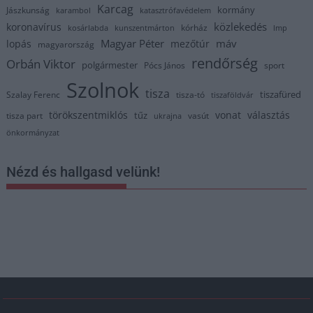
Karcag
kormány
Jászkunság
karambol
katasztrófavédelem
közlekedés
koronavírus
kórház
kosárlabda
kunszentmárton
lmp
Magyar Péter
máv
lopás
mezőtúr
magyarország
rendőrség
Orbán Viktor
polgármester
Pócs János
sport
Szolnok
tisza
tiszafüred
Szalay Ferenc
tisza-tó
tiszaföldvár
törökszentmiklós
vonat
választás
tűz
tisza part
vasút
ukrajna
önkormányzat
Nézd és hallgasd velünk!