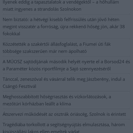
Ilyenek eddig a tapasztalatok a vendégektől – a hőhullám
miatt ingyenes a strandolás Szolnokon
Nem biztató: a hétvégi kisebb felfrissülés után jövő héten
megint visszatér a forróság, újra rekkenő hőség jön, akár 38
fokokkal
Közzétették a szakértői állásfoglalást, a Fiumei úti fák
többsége szakszerűen már nem ápolható
A MÚOSZ sajtódíjának második helyét nyerte el a Borsod24 és
a Paraméter közös riportfilmje a Sajó szennyezéséről
Tánccal, zeneszóval és vásárral telik meg Jászberény, indul a
Csángó Fesztivál
Meghosszabbított hőségriasztás és vízkorlátozások, a
mezőtúri kórházban leállt a klíma
Átszervezi működését az osztrák óriáscég, Szolnok is érintett
Tragédiába torkollott a segítségnyújtás elmulasztása, három
kisújszállási lakos ellen emeltek vádat