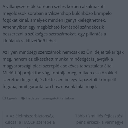
A villanyszerelők körében széles körben alkalmazott
megoldások sorában a Vilszershop különböző krimpelő
fogókat kínál, amelyek minden igényt kielégíthetnek.
Amennyiben egy megbízható forrásból szándékozik
beszerezni a szükséges szerszámokat, egy pillantás a
kínálatukra kifizetődő lehet.
Az ilyen minőségi szerszámok nemcsak az Ön idejét takarítják
meg, hanem az elkészített munka minőségét is javítják a
magyarországi piaci szereplők sokéves tapasztalata által.
Mielőtt új projektbe vág, fontolja meg, milyen eszközökkel
szeretne dolgozni, és fektessen be egy tapasztalt krimpelő
fogóba, amit garantáltan hasznosnak talál majd.
,
Egyéb
hirdetés
támogatott tartalom
Bejegyzés
Az élelmiszerbiztonság
Több tízmilliós fejlesztési
navigáció
kulcsa: a HACCP szerepe a
pénz érkezik a vármegye