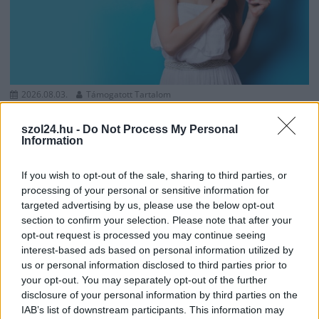
2026.08.03.
Támogatott Tartalom
Nyári papucs – a szabadság és a kényelem érzése a
forró napokon
szol24.hu -
Do Not Process My Personal
Information
Amikor a hőmérő higanyszála egyre feljebb kúszik, a
lábadnak is szüksége van a jól megérdemelt felfrissülésre...
If you wish to opt-out of the sale, sharing to third parties, or
Egyéb
processing of your personal or sensitive information for
targeted advertising by us, please use the below opt-out
section to confirm your selection. Please note that after your
opt-out request is processed you may continue seeing
interest-based ads based on personal information utilized by
us or personal information disclosed to third parties prior to
your opt-out. You may separately opt-out of the further
disclosure of your personal information by third parties on the
IAB’s list of downstream participants. This information may