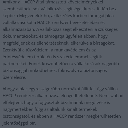
Amikor a HACCP által támasztott követelményekkel
szembesülnek, sok vállalkozás segítséget keres. Itt lép be a
képbe a Megvédelek.hu, akik széles körben támogatják a
vállalkozásokat a HACCP rendszer bevezetésében és
alkalmazásában. A vállalkozás segít elkészíteni a szükséges
dokumentációkat, és támogatja ügyfeleit abban, hogy
megfeleljenek az ellenőrzéseknek, elkerülve a bírságokat.
Ezenkívül a tűzvédelem, a munkavédelem és az
érintésvédelem területén is szakértelemmel segítik
partnereiket. Ennek köszönhetően a vállalkozások nagyobb
biztonsággal működhetnek, fókuszálva a biztonságos
üzemelésre.
Ahogy a piac egyre szigorúbb normákat állít fel, úgy válik a
HACCP rendszer alkalmazása elengedhetetlenné. Nem szabad
elfelejteni, hogy a fogyasztók bizalmának megőrzése is
nagymértékben függ az általunk kínált termékek
biztonságától, és ebben a HACCP rendszer megkerülhetetlen
jelentőséggel bír.