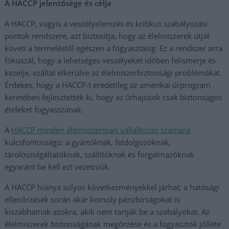
A HACCP jelentősége és célja
A HACCP, vagyis a veszélyelemzés és kritikus szabályozási
pontok rendszere, azt biztosítja, hogy az élelmiszerek útját
követi a termeléstől egészen a fogyasztásig. Ez a rendszer arra
fókuszál, hogy a lehetséges veszélyeket időben felismerje és
kezelje, ezáltal elkerülve az élelmiszerbiztonsági problémákat.
Érdekes, hogy a HACCP-t eredetileg az amerikai űrprogram
keretében fejlesztették ki, hogy az űrhajósok csak biztonságos
ételeket fogyasszanak.
A
HACCP minden élelmiszeripari vállalkozás számára
kulcsfontosságú: a gyártóknak, feldolgozóknak,
tárolószolgáltatóknak, szállítóknak és forgalmazóknak
egyaránt be kell ezt vezetniük.
A HACCP hiánya súlyos következményekkel járhat; a hatósági
ellenőrzések során akár komoly pénzbírságokat is
kiszabhatnak azokra, akik nem tartják be a szabályokat. Az
élelmiszerek biztonságának megőrzése és a fogyasztók jólléte