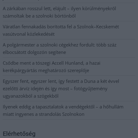
A zárkában rosszul lett, elájult – ilyen körülményekről
számoltak be a szolnoki börtönből
Váratlan fennakadás borította fel a Szolnok–Kecskemét
vasútvonal közlekedését
A polgármester a szolnoki cégekhez fordult: több száz
elbocsátott dolgozón segítene
Csődbe ment a tószegi Accell Hunland, a hazai
kerékpárgyártás meghatározó szereplője
Egyszer fent, egyszer lent, így festett a Duna a két évvel
ezelőtti árvíz idején és így most – fotógyűjtemény
ugyanazokból a szögekből
Ilyenek eddig a tapasztalatok a vendégektől – a hőhullám
miatt ingyenes a strandolás Szolnokon
Elérhetőség