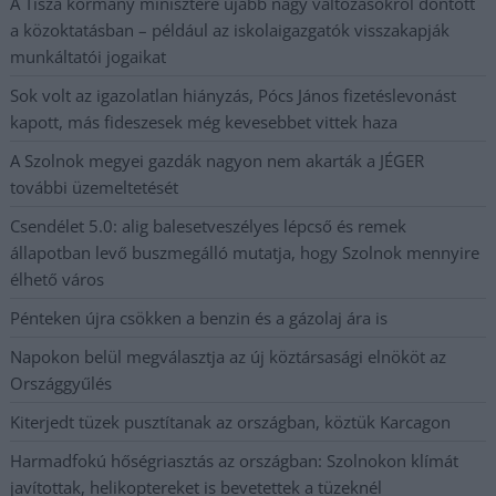
A Tisza kormány minisztere újabb nagy változásokról döntött
a közoktatásban – például az iskolaigazgatók visszakapják
munkáltatói jogaikat
Sok volt az igazolatlan hiányzás, Pócs János fizetéslevonást
kapott, más fideszesek még kevesebbet vittek haza
A Szolnok megyei gazdák nagyon nem akarták a JÉGER
további üzemeltetését
Csendélet 5.0: alig balesetveszélyes lépcső és remek
állapotban levő buszmegálló mutatja, hogy Szolnok mennyire
élhető város
Pénteken újra csökken a benzin és a gázolaj ára is
Napokon belül megválasztja az új köztársasági elnököt az
Országgyűlés
Kiterjedt tüzek pusztítanak az országban, köztük Karcagon
Harmadfokú hőségriasztás az országban: Szolnokon klímát
javítottak, helikoptereket is bevetettek a tüzeknél