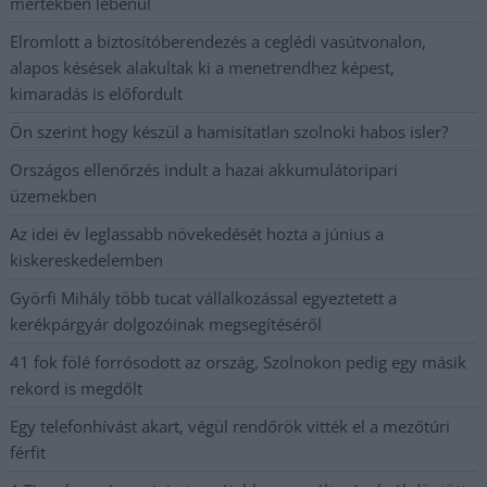
mértékben lebénul
Elromlott a biztosítóberendezés a ceglédi vasútvonalon,
alapos késések alakultak ki a menetrendhez képest,
kimaradás is előfordult
Ön szerint hogy készül a hamisítatlan szolnoki habos isler?
Országos ellenőrzés indult a hazai akkumulátoripari
üzemekben
Az idei év leglassabb növekedését hozta a június a
kiskereskedelemben
Györfi Mihály több tucat vállalkozással egyeztetett a
kerékpárgyár dolgozóinak megsegítéséről
41 fok fölé forrósodott az ország, Szolnokon pedig egy másik
rekord is megdőlt
Egy telefonhívást akart, végül rendőrök vitték el a mezőtúri
férfit