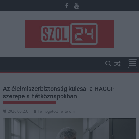
Skip
to
content
Az élelmiszerbiztonság kulcsa: a HACCP
szerepe a hétköznapokban
2026.05.20.
Támogatott Tartalom