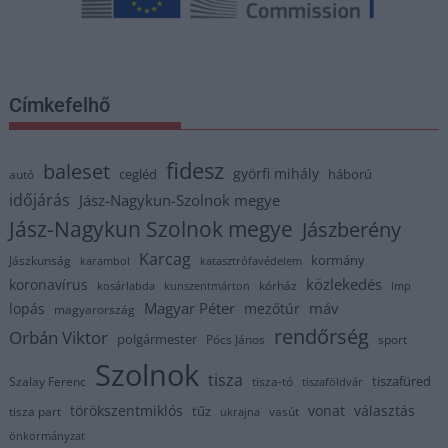
Címkefelhő
fidesz
baleset
györfi mihály
cegléd
háború
autó
időjárás
Jász-Nagykun-Szolnok megye
Jász-Nagykun Szolnok megye
Jászberény
Karcag
kormány
Jászkunság
karambol
katasztrófavédelem
közlekedés
koronavírus
kórház
kosárlabda
kunszentmárton
lmp
Magyar Péter
máv
lopás
mezőtúr
magyarország
rendőrség
Orbán Viktor
polgármester
Pócs János
sport
Szolnok
tisza
tiszafüred
Szalay Ferenc
tisza-tó
tiszaföldvár
törökszentmiklós
vonat
választás
tűz
tisza part
vasút
ukrajna
önkormányzat