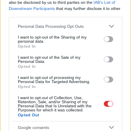
also be disclosed by us to third parties on the
IAB’s List of
Downstream Participants
that may further disclose it to other
third parties.
Please note that this website/app uses one or more Google
Personal Data Processing Opt Outs
services and may gather and store information including but
not limited to your visit or usage behaviour. You may click to
I want to opt-out of the Sharing of my
personal data.
grant or deny consent to Google and its third-party tags to
Opted In
use your data for below specified purposes in below Google
consent section.
I want to opt-out of the Sale of my
Personal Data.
Opted In
2026.08.03.
Gáll Tódor
I want to opt-out of processing my
Personal Data for Targeted Advertising.
Élj a lehetőséggel, szerezz érettségit munka
Opted In
mellett!
I want to opt-out of Collection, Use,
A hazai felnőttoktatás egyik legmeghatározóbb
Retention, Sale, and/or Sharing of my
szereplőjének számít a most már 30 éve működő SZILTOP
Personal Data that Is Unrelated with the
Purposes for which it was collected.
iskolahálózat, melynek...
Opted Out
Egyéb
Google consents