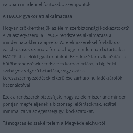
valóban mindennél fontosabb szempontok.
A HACCP gyakorlati alkalmazása
Hogyan csökkenthetjük az élelmiszerbiztonsági kockázatokat?
A válasz egyszerű: a HACCP rendszeres alkalmazása a
mindennapokban alapvető. Az élelmiszerekkel foglalkozó
vállalkozások számára fontos, hogy minden nap betartsák a
HACCP által előírt gyakorlatokat. Ezek közé tartozik például a
hűtőberendezések rendszeres karbantartása, a higiéniai
szabályok szigorú betartása, vagy akár a
keresztszennyeződések elkerülése zárható hulladéktárolók
használatával.
Ezek a rendszerek biztosítják, hogy az élelmiszerlánc minden
pontján megfeleljenek a biztonsági előírásoknak, ezáltal
minimalizálva az egészségügyi kockázatokat.
Támogatás és szakértelem a Megvédelek.hu-tól