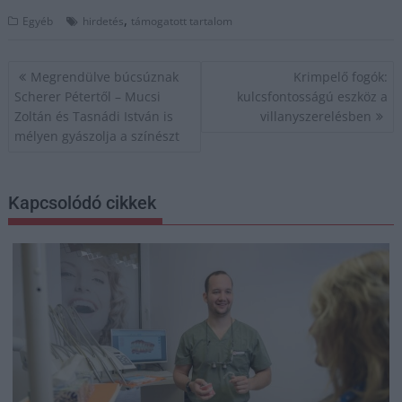
,
Egyéb
hirdetés
támogatott tartalom
Bejegyzés
Megrendülve búcsúznak
Krimpelő fogók:
navigáció
Scherer Pétertől – Mucsi
kulcsfontosságú eszköz a
Zoltán és Tasnádi István is
villanyszerelésben
mélyen gyászolja a színészt
Kapcsolódó cikkek