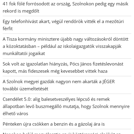
41 fok fölé forrósodott az ország, Szolnokon pedig egy másik
rekord is megdőlt
Egy telefonhívást akart, végül rendőrök vitték el a mezőtúri
férfit
A Tisza kormány minisztere újabb nagy változásokról döntött
a közoktatásban – például az iskolaigazgatók visszakapják
munkáltatói jogaikat
Sok volt az igazolatlan hiányzás, Pócs János fizetéslevonást
kapott, más fideszesek még kevesebbet vittek haza
A Szolnok megyei gazdák nagyon nem akarták a JÉGER
további üzemeltetését
Csendélet 5.0: alig balesetveszélyes lépcső és remek
állapotban levő buszmegálló mutatja, hogy Szolnok mennyire
élhető város
Pénteken újra csökken a benzin és a gázolaj ára is