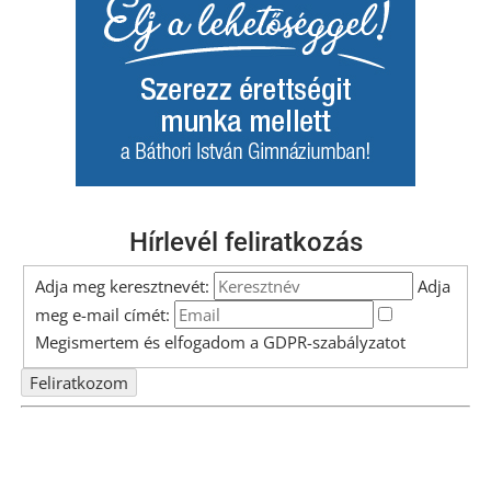
Hírlevél feliratkozás
Adja meg keresztnevét:
Adja
meg e-mail címét:
Megismertem és elfogadom a
GDPR-szabályzat
ot
Nem szeretne lemaradni semmiről? Csak egy kattintás, és hírlevelünk a
legfrissebb információkkal és exkluzív tartalmakkal hétről hétre
postaládájába érkezik!