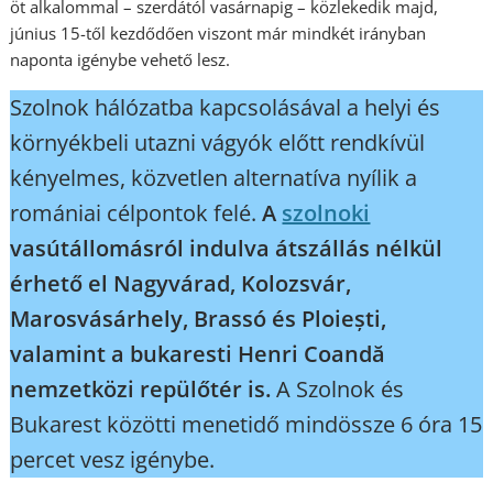
öt alkalommal – szerdától vasárnapig – közlekedik majd,
június 15-től kezdődően viszont már mindkét irányban
naponta igénybe vehető lesz.
Szolnok hálózatba kapcsolásával a helyi és
környékbeli utazni vágyók előtt rendkívül
kényelmes, közvetlen alternatíva nyílik a
romániai célpontok felé.
A
szolnoki
vasútállomásról indulva átszállás nélkül
érhető el Nagyvárad, Kolozsvár,
Marosvásárhely, Brassó és Ploiești,
valamint a bukaresti Henri Coandă
nemzetközi repülőtér is.
A Szolnok és
Bukarest közötti menetidő mindössze 6 óra 15
percet vesz igénybe.