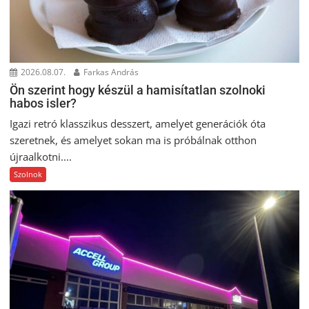
2026.08.07.
Farkas András
Ön szerint hogy készül a hamisítatlan szolnoki
habos isler?
Igazi retró klasszikus desszert, amelyet generációk óta
szeretnek, és amelyet sokan ma is próbálnak otthon
újraalkotni....
Szolnok