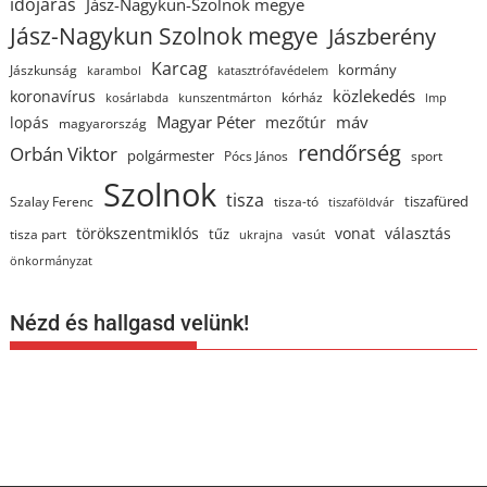
időjárás
Jász-Nagykun-Szolnok megye
Jász-Nagykun Szolnok megye
Jászberény
Karcag
kormány
Jászkunság
karambol
katasztrófavédelem
közlekedés
koronavírus
kórház
kosárlabda
kunszentmárton
lmp
Magyar Péter
máv
lopás
mezőtúr
magyarország
rendőrség
Orbán Viktor
polgármester
Pócs János
sport
Szolnok
tisza
tiszafüred
Szalay Ferenc
tisza-tó
tiszaföldvár
törökszentmiklós
vonat
választás
tűz
tisza part
vasút
ukrajna
önkormányzat
Nézd és hallgasd velünk!