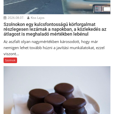
2026.08.07.
Kiss Lajos
Szolnokon egy kulcsfontosságú körforgalmat
részlegesen lezárnak a napokban, a közlekedés az
átlagost is meghaladó mértékben lebénul
Az aszfalt olyan nagymértékben károsodott, hogy már
nemigen lehet tovább húzni a javítási munkálatokat, ezzel
viszont...
Szolnok