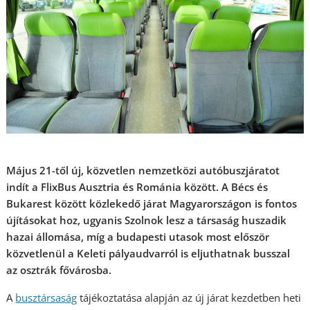
Május 21-től új, közvetlen nemzetközi autóbuszjáratot
indít a FlixBus Ausztria és Románia között. A Bécs és
Bukarest között közlekedő járat Magyarországon is fontos
újításokat hoz, ugyanis Szolnok lesz a társaság huszadik
hazai állomása, míg a budapesti utasok most először
közvetlenül a Keleti pályaudvarról is eljuthatnak busszal
az osztrák fővárosba.
A
busztársaság
tájékoztatása alapján az új járat kezdetben heti