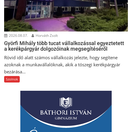
2026.08.07.
Horváth Zsolt
Györfi Mihály több tucat vállalkozással egyeztetett
a kerékpárgyár dolgozóinak megsegítéséről
Rövid idő alatt számos vállalkozás jelezte, hogy segítene
azoknak a munkavállalóknak, akik a tószegi kerékpárgyár
bezárása...
Szolnok