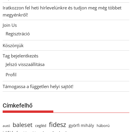
Iratkozzon fel heti hírlevelünkre és tudjon meg még többet
megyénkről!
Join Us
Regisztráció
Köszönjük
Tag bejelentkezés
Jelszó visszaállítása
Profil
Támogassa a független helyi sajtót!
Címkefelhő
fidesz
baleset
györfi mihály
cegléd
háború
autó