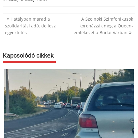
Bejegyzés
Hatályban marad a
A Szolnoki Szimfonikusok
navigáció
szolidaritási adó, de lesz
koronázzák meg a Queen-
egyeztetés
emlékévet a Budai Várban
Kapcsolódó cikkek