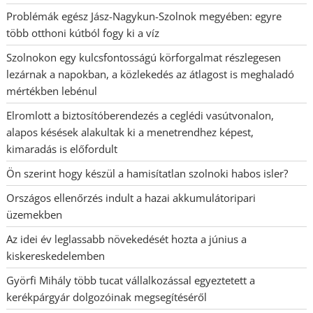
Problémák egész Jász-Nagykun-Szolnok megyében: egyre
több otthoni kútból fogy ki a víz
Szolnokon egy kulcsfontosságú körforgalmat részlegesen
lezárnak a napokban, a közlekedés az átlagost is meghaladó
mértékben lebénul
Elromlott a biztosítóberendezés a ceglédi vasútvonalon,
alapos késések alakultak ki a menetrendhez képest,
kimaradás is előfordult
Ön szerint hogy készül a hamisítatlan szolnoki habos isler?
Országos ellenőrzés indult a hazai akkumulátoripari
üzemekben
Az idei év leglassabb növekedését hozta a június a
kiskereskedelemben
Györfi Mihály több tucat vállalkozással egyeztetett a
kerékpárgyár dolgozóinak megsegítéséről