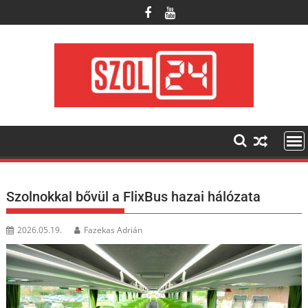
Skip
to
content
Szolnokkal bővül a FlixBus hazai hálózata
2026.05.19.
Fazekas Adrián