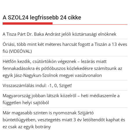
A SZOL24 legfrissebb 24 cikke
A Tisza Párt Dr. Baka Andrást jelöli köztársasági elnöknek
Óriási, több mint két méteres harcsát fogott a Tiszán a 13 éves
fiú (VIDEÓVAL)
Hétfőn kezdik, csütörtökön végeznek – lezárás miatt
fennakadásokra és pótlóbuszos közlekedésre számítsunk az
egyik Jász-Nagykun-Szolnok megyei vasútvonalon
Visszaszámlálás indul: -1, 0, Sziget!
Magyarország jobban látszik közelről – heti médiaszemle a
független helyi sajtóból
Már magasabb szinten is nyomoznak Szijjártó
büntetőügyében, vesztegetés miatt 3 év letöltendőt kaphat és
ez csak az egyik botrány