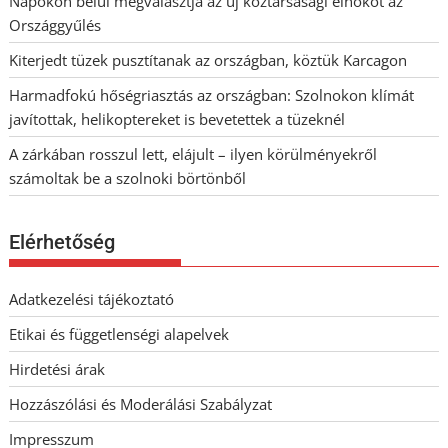
Napokon belül megválasztja az új köztársasági elnököt az
Országgyűlés
Kiterjedt tüzek pusztítanak az országban, köztük Karcagon
Harmadfokú hőségriasztás az országban: Szolnokon klímát
javítottak, helikoptereket is bevetettek a tüzeknél
A zárkában rosszul lett, elájult – ilyen körülményekről
számoltak be a szolnoki börtönből
Elérhetőség
Adatkezelési tájékoztató
Etikai és függetlenségi alapelvek
Hirdetési árak
Hozzászólási és Moderálási Szabályzat
Impresszum