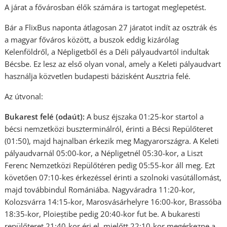
A járat a fővárosban élők számára is tartogat meglepetést.
Bár a FlixBus naponta átlagosan 27 járatot indít az osztrák és
a magyar főváros között, a buszok eddig kizárólag
Kelenföldről, a Népligetből és a Déli pályaudvartól indultak
Bécsbe. Ez lesz az első olyan vonal, amely a Keleti pályaudvart
használja közvetlen budapesti bázisként Ausztria felé.
Az útvonal:
Bukarest felé (odaút):
A busz éjszaka 01:25-kor startol a
bécsi nemzetközi buszterminálról, érinti a Bécsi Repülőteret
(01:50), majd hajnalban érkezik meg Magyarországra. A Keleti
pályaudvarnál 05:00-kor, a Népligetnél 05:30-kor, a Liszt
Ferenc Nemzetközi Repülőtéren pedig 05:55-kor áll meg. Ezt
követően 07:10-kes érkezéssel érinti a szolnoki vasútállomást,
majd továbbindul Romániába. Nagyváradra 11:20-kor,
Kolozsvárra 14:15-kor, Marosvásárhelyre 16:00-kor, Brassóba
18:35-kor, Ploieștibe pedig 20:40-kor fut be. A bukaresti
repülőteret 21:40-kor éri el, mielőtt 22:10-kor megérkezne a