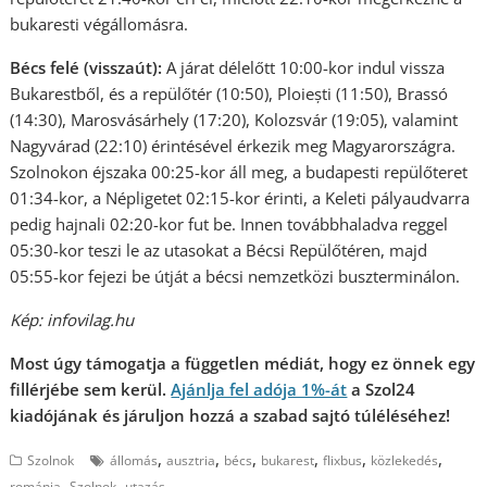
bukaresti végállomásra.
Bécs felé (visszaút):
A járat délelőtt 10:00-kor indul vissza
Bukarestből, és a repülőtér (10:50), Ploiești (11:50), Brassó
(14:30), Marosvásárhely (17:20), Kolozsvár (19:05), valamint
Nagyvárad (22:10) érintésével érkezik meg Magyarországra.
Szolnokon éjszaka 00:25-kor áll meg, a budapesti repülőteret
01:34-kor, a Népligetet 02:15-kor érinti, a Keleti pályaudvarra
pedig hajnali 02:20-kor fut be. Innen továbbhaladva reggel
05:30-kor teszi le az utasokat a Bécsi Repülőtéren, majd
05:55-kor fejezi be útját a bécsi nemzetközi buszterminálon.
Kép: infovilag.hu
Most úgy támogatja a független médiát, hogy ez önnek egy
fillérjébe sem kerül.
Ajánlja fel adója 1%-át
a Szol24
kiadójának és járuljon hozzá a szabad sajtó túléléséhez!
,
,
,
,
,
,
Szolnok
állomás
ausztria
bécs
bukarest
flixbus
közlekedés
,
,
románia
Szolnok
utazás