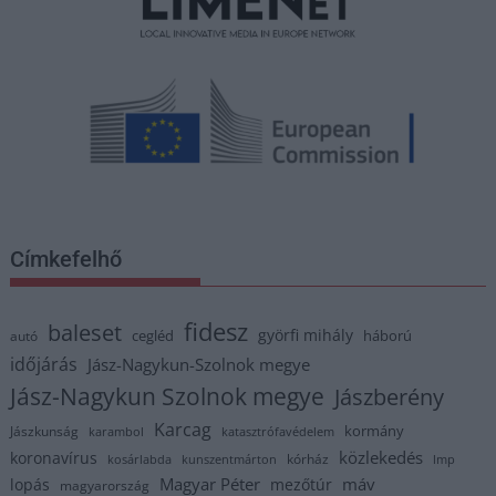
Címkefelhő
fidesz
baleset
györfi mihály
cegléd
háború
autó
időjárás
Jász-Nagykun-Szolnok megye
Jász-Nagykun Szolnok megye
Jászberény
Karcag
kormány
Jászkunság
karambol
katasztrófavédelem
közlekedés
koronavírus
kórház
kosárlabda
kunszentmárton
lmp
Magyar Péter
máv
lopás
mezőtúr
magyarország