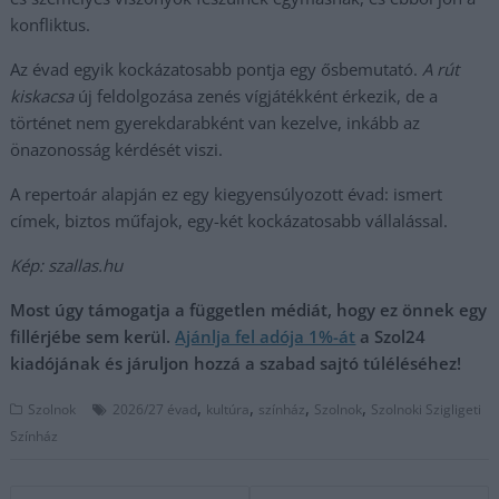
konfliktus.
Az évad egyik kockázatosabb pontja egy ősbemutató.
A rút
kiskacsa
új feldolgozása zenés vígjátékként érkezik, de a
történet nem gyerekdarabként van kezelve, inkább az
önazonosság kérdését viszi.
A repertoár alapján ez egy kiegyensúlyozott évad: ismert
címek, biztos műfajok, egy-két kockázatosabb vállalással.
Kép: szallas.hu
Most úgy támogatja a független médiát, hogy ez önnek egy
fillérjébe sem kerül.
Ajánlja fel adója 1%-át
a Szol24
kiadójának és járuljon hozzá a szabad sajtó túléléséhez!
,
,
,
,
Szolnok
2026/27 évad
kultúra
színház
Szolnok
Szolnoki Szigligeti
Színház
Bejegyzés