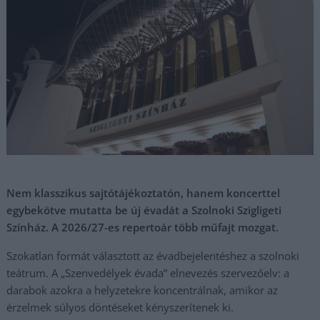
Nem klasszikus sajtótájékoztatón, hanem koncerttel
egybekötve mutatta be új évadát a Szolnoki Szigligeti
Színház. A 2026/27-es repertoár több műfajt mozgat.
Szokatlan formát választott az évadbejelentéshez a szolnoki
teátrum. A „Szenvedélyek évada” elnevezés szervezőelv: a
darabok azokra a helyzetekre koncentrálnak, amikor az
érzelmek súlyos döntéseket kényszerítenek ki.