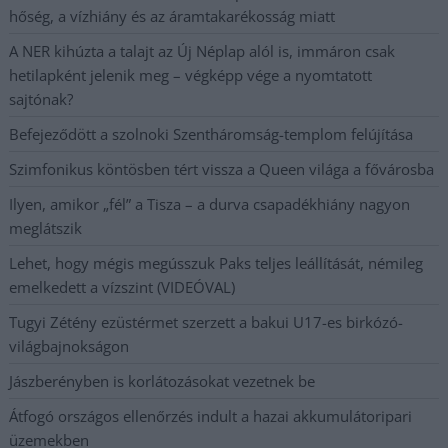
hőség, a vízhiány és az áramtakarékosság miatt
A NER kihúzta a talajt az Új Néplap alól is, immáron csak
hetilapként jelenik meg – végképp vége a nyomtatott
sajtónak?
Befejeződött a szolnoki Szentháromság-templom felújítása
Szimfonikus köntösben tért vissza a Queen világa a fővárosba
Ilyen, amikor „fél” a Tisza – a durva csapadékhiány nagyon
meglátszik
Lehet, hogy mégis megússzuk Paks teljes leállítását, némileg
emelkedett a vízszint (VIDEÓVAL)
Tugyi Zétény ezüstérmet szerzett a bakui U17-es birkózó-
világbajnokságon
Jászberényben is korlátozásokat vezetnek be
Átfogó országos ellenőrzés indult a hazai akkumulátoripari
üzemekben