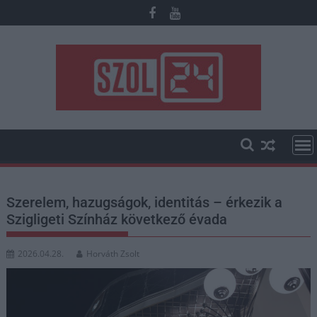
Skip
to
content
Szerelem, hazugságok, identitás – érkezik a
Szigligeti Színház következő évada
2026.04.28.
Horváth Zsolt