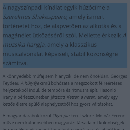
A nagyszínpadi kínálat egyik húzócíme a
Szerelmes Shakespeare
, amely ismert
történetet hoz, de alapvetően az alkotás és a
magánélet ütközéséről szól. Mellette érkezik
A
muzsika hangja
, amely a klasszikus
musicalvonalat képviseli, stabil közönségre
számítva.
A könnyedebb műfaj sem hiányzik, de nem öncélúan. Georges
Feydeau
A hülyéje
című bohózata a megszokott félreértéses
helyzetekből indul, de tempóra és ritmusra épít. Hasonló
irány a bérletszünetben játszott
Ketten a neten
, amely egy
kettős életre épülő alaphelyzetből hoz gyors váltásokat.
A magyar darabok közül
Olympia
kerül színre. Molnár Ferenc
műve nem különösebben magyaráz: társadalmi különbségek
és személyes viszonyok feszülnek egymásnak, és ebből jön a