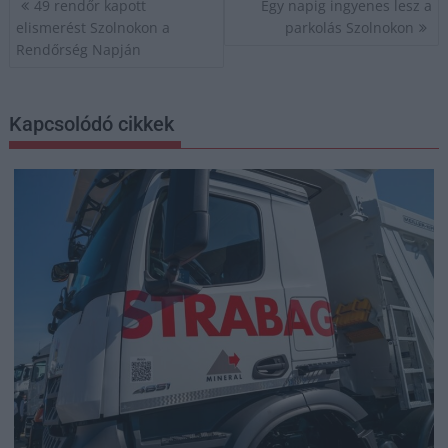
49 rendőr kapott
Egy napig ingyenes lesz a
navigáció
elismerést Szolnokon a
parkolás Szolnokon
Rendőrség Napján
Kapcsolódó cikkek