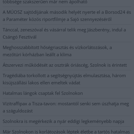
többsége szakszerűen már nem ápolható
A MÚOSZ sajtódíjának második helyét nyerte el a Borsod24 és
a Paraméter közös riportfilmje a Sajó szennyezéséről
Tánccal, zeneszóval és vásárral telik meg Jászberény, indul a
Csángó Fesztivál
Meghosszabbított hőségriasztás és vízkorlátozások, a
mezőtúri kórházban leállt a klíma
Átszervezi működését az osztrák óriáscég, Szolnok is érintett
Tragédiába torkollott a segítségnyújtás elmulasztása, három
kisújszállási lakos ellen emeltek vádat
Hatalmas lángok csaptak fel Szolnokon
Vízitraffipax a Tisza-tavon: mostantól senki sem úszhatja meg
a száguldozást
Szolnokra is megérkezik a nyár eddigi legkeményebb napja
Már Szolnokon is korlátozások léptek életbe a tartós hatalmas