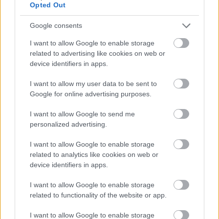
Opted Out
Google consents
I want to allow Google to enable storage
related to advertising like cookies on web or
device identifiers in apps.
I want to allow my user data to be sent to
Hírlevél feliratkozás
Google for online advertising purposes.
Adja meg keresztnevét:
Adja
I want to allow Google to send me
personalized advertising.
meg e-mail címét:
Megismertem és elfogadom a
GDPR-szabályzat
ot
I want to allow Google to enable storage
related to analytics like cookies on web or
device identifiers in apps.
Nem szeretne lemaradni semmiről? Csak egy kattintás, és hírlevelünk a
I want to allow Google to enable storage
legfrissebb információkkal és exkluzív tartalmakkal hétről hétre
related to functionality of the website or app.
postaládájába érkezik!
I want to allow Google to enable storage