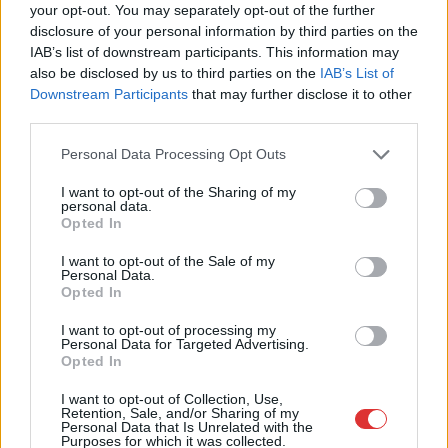
your opt-out. You may separately opt-out of the further
disclosure of your personal information by third parties on the
IAB’s list of downstream participants. This information may
2026.08.04.
szol24.hu
also be disclosed by us to third parties on the
IAB’s List of
Befejeződött a szolnoki Szentháromság-templom
Downstream Participants
that may further disclose it to other
felújítása
third parties.
Sikeresen befejeződött Szolnok legrégebbi
Please note that this website/app uses one or more Google
Personal Data Processing Opt Outs
műemléképületének, a belvárosi Szentháromság-
services and may gather and store information including but
templomnak a belső rekonstrukciója. A február óta tartó
not limited to your visit or usage behaviour. You may click to
I want to opt-out of the Sharing of my
personal data.
szentélyfelújítás...
grant or deny consent to Google and its third-party tags to
Opted In
use your data for below specified purposes in below Google
Szolnok
consent section.
I want to opt-out of the Sale of my
Personal Data.
Opted In
I want to opt-out of processing my
Personal Data for Targeted Advertising.
Opted In
I want to opt-out of Collection, Use,
Retention, Sale, and/or Sharing of my
Personal Data that Is Unrelated with the
Purposes for which it was collected.