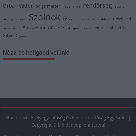
rendőrség
Orbán Viktor
polgármester
Pócs János
sport
Szolnok
tisza
tiszafüred
Szalay Ferenc
tisza-tó
tiszaföldvár
törökszentmiklós
vonat
választás
tűz
tisza part
vasút
ukrajna
önkormányzat
Nézd és hallgasd velünk!
Kiadó neve: Esélyegyenlőség és Fenntarthatóság Egyesület |
Copyright © Minden jog fenntartva!