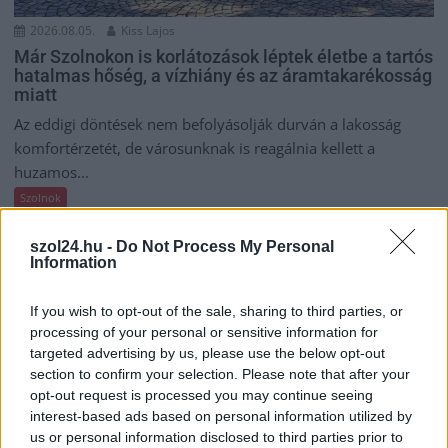
2026.08.05.
Kiss Lajos
Már Szolnokon is korlátozások léptek életbe a tartós
hatalmas hőség, a vízhiány és az áramtakarékosság
miatt
Az eddigi döntések nem befolyásolják durván a lakosság
komfortérzetét, de városunknak is reagálnia kellett a
huzamos...
Szolnok
szol24.hu -
Do Not Process My Personal
Information
If you wish to opt-out of the sale, sharing to third parties, or
processing of your personal or sensitive information for
targeted advertising by us, please use the below opt-out
section to confirm your selection. Please note that after your
opt-out request is processed you may continue seeing
interest-based ads based on personal information utilized by
us or personal information disclosed to third parties prior to