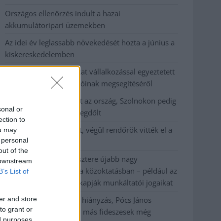
Országos ellenőrzés indult a hazai
akkumulátoripari üzemekben
Az idei év leglassabb növekedését hozta a június a
kiskereskedelemben
Györfi Mihály több tucat vállalkozással egyeztetett
a kerékpárgyár dolgozóinak megsegítéséről
41 fok fölé forrósodott az ország, Szolnokon pedig
sonal or
egy másik rekord is megdőlt
ection to
Egy telefonhívást akart, végül rendőrök vitték el a
ou may
 personal
mezőtúri férfit
out of the
A Tisza kormány minisztere újabb nagy
 downstream
változásokról döntött a közoktatásban – például az
B’s List of
iskolaigazgatók visszakapják munkáltatói jogaikat
er and store
Sok volt az igazolatlan hiányzás, Pócs János
to grant or
fizetéslevonást kapott, más fideszesek még
ed purposes