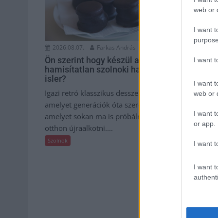
web or d
I want t
purpose
2026.08.07.
Farkas András
2026.08.07.
Ön szerint hogy készül a
41 fok fölé
I want 
hamisítatlan szolnoki habos
ország, Sz
isler?
másik reko
I want t
Igazi retró klasszikus desszert,
Nem mindenn
web or d
amelyet generációk óta szeretnek, és
rögzítettek a
I want t
amelyet sokan ma is próbálnak
állomások cs
or app.
otthon újraalkotni....
településen i
születtek, ame
Szolnok
I want t
Szolnok
I want t
authenti