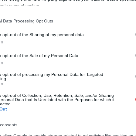
ogle consent section.
l Data Processing Opt Outs
nnek egy fillérjébe sem kerül.
Ajánlja fel adója 1%-át
a
o opt-out of the Sharing of my personal data.
ó túléléséhez!
In
,
,
,
,
,
,
,
rost andrea
sz24
szol24
Szolnok
tisza
tisza párt
választás
videó
o opt-out of the Sale of my Personal Data.
In
Miért veszített a Fidesz? Bánki Erik a fiatalokat is okolja
to opt-out of processing my Personal Data for Targeted
ing.
In
o opt-out of Collection, Use, Retention, Sale, and/or Sharing
ersonal Data that Is Unrelated with the Purposes for which it
lected.
Out
consents
o allow Google to enable storage related to advertising like cookies on