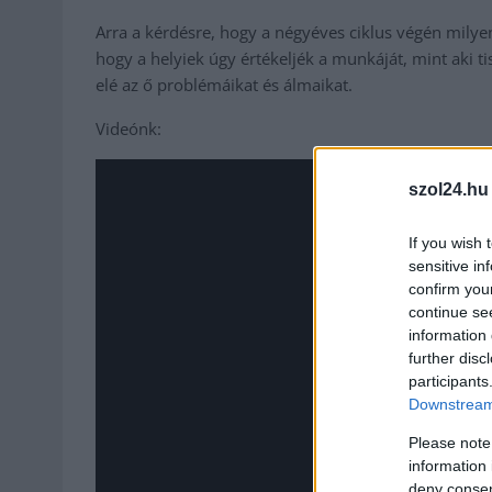
Arra a kérdésre, hogy a négyéves ciklus végén milyen 
hogy a helyiek úgy értékeljék a munkáját, mint aki ti
elé az ő problémáikat és álmaikat.
Videónk:
szol24.hu
If you wish 
sensitive in
confirm you
continue se
information 
further disc
participants
Downstream 
Please note
information 
deny consent