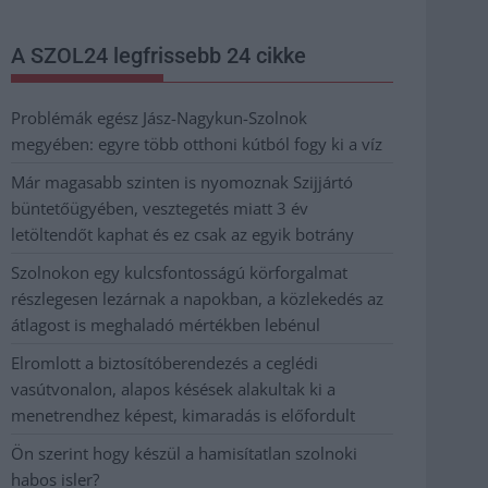
A SZOL24 legfrissebb 24 cikke
Problémák egész Jász-Nagykun-Szolnok
megyében: egyre több otthoni kútból fogy ki a víz
Már magasabb szinten is nyomoznak Szijjártó
büntetőügyében, vesztegetés miatt 3 év
letöltendőt kaphat és ez csak az egyik botrány
Szolnokon egy kulcsfontosságú körforgalmat
részlegesen lezárnak a napokban, a közlekedés az
átlagost is meghaladó mértékben lebénul
Elromlott a biztosítóberendezés a ceglédi
vasútvonalon, alapos késések alakultak ki a
menetrendhez képest, kimaradás is előfordult
Ön szerint hogy készül a hamisítatlan szolnoki
habos isler?