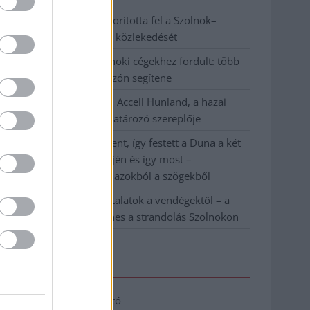
Váratlan fennakadás borította fel a Szolnok–
Kecskemét vasútvonal közlekedését
A polgármester a szolnoki cégekhez fordult: több
száz elbocsátott dolgozón segítene
Csődbe ment a tószegi Accell Hunland, a hazai
kerékpárgyártás meghatározó szereplője
Egyszer fent, egyszer lent, így festett a Duna a két
évvel ezelőtti árvíz idején és így most –
fotógyűjtemény ugyanazokból a szögekből
Ilyenek eddig a tapasztalatok a vendégektől – a
hőhullám miatt ingyenes a strandolás Szolnokon
Elérhetőség
Adatkezelési tájékoztató