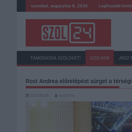
Skip
szombat, augusztus 8, 2026
Legfrissebb hírei
to
content
TÁMOGASSA SZOL24-ET!
SZOLNOK
JNSZ 
Rost Andrea előrelépést sürget a térség
2026.04.26.
szol24.hu