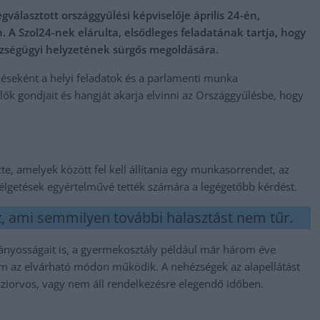
gválasztott országgyűlési képviselője április 24-én,
 A Szol24-nek elárulta, elsődleges feladatának tartja, hogy
észségügyi helyzetének sürgős megoldására.
zéseként a helyi feladatok és a parlamenti munka
lők gondjait és hangját akarja elvinni az Országgyűlésbe, hogy
te, amelyek között fel kell állítania egy munkasorrendet, az
élgetések egyértelművé tették számára a legégetőbb kérdést.
az, ami semmilyen további halasztást nem tűr.
iányosságait is, a gyermekosztály például már három éve
 sem az elvárható módon működik. A nehézségek az alapellátást
háziorvos, vagy nem áll rendelkezésre elegendő időben.