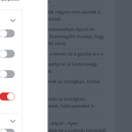
kevesebbet vittek haza
A Szolnok megyei gazdák nagyon nem akarták a
JÉGER további üzemeltetését
Csendélet 5.0: alig balesetveszélyes lépcső és
remek állapotban levő buszmegálló mutatja, hogy
Szolnok mennyire élhető város
Pénteken újra csökken a benzin és a gázolaj ára is
Napokon belül megválasztja az új köztársasági
elnököt az Országgyűlés
Kiterjedt tüzek pusztítanak az országban, köztük
Karcagon
Harmadfokú hőségriasztás az országban:
Szolnokon klímát javítottak, helikoptereket is
bevetettek a tüzeknél
A zárkában rosszul lett, elájult – ilyen
körülményekről számoltak be a szolnoki börtönből