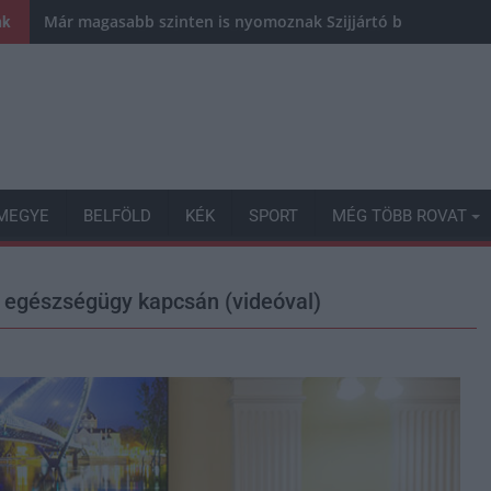
Már magasabb szinten is nyomoznak Szijjártó büntetőügyébe
nk
MEGYE
BELFÖLD
KÉK
SPORT
MÉG TÖBB ROVAT
i egészségügy kapcsán (videóval)