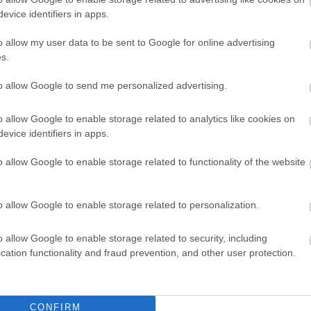
evice identifiers in apps.
o allow my user data to be sent to Google for online advertising
s.
2026.08.06.
Kiss Lajos
Horváth Zsolt
Csendélet 5.0: alig
 forrósodott az
to allow Google to send me personalized advertising.
balesetveszélyes lépcső és
olnokon pedig egy
remek állapotban levő
rd is megdőlt
o allow Google to enable storage related to analytics like cookies on
buszmegálló mutatja, hogy
api adatokat
evice identifiers in apps.
Szolnok mennyire élhető város
 meteorológiai
Ha csak ezeket a képeket látnánk, azt
o allow Google to enable storage related to functionality of the website
ütörtökön: több
gondolnánk, hogy az egyik
s olyan értékek
leglepusztultabb balkáni vidéken
lyek átírták...
o allow Google to enable storage related to personalization.
járunk, de...
Szolnok
o allow Google to enable storage related to security, including
cation functionality and fraud prevention, and other user protection.
CONFIRM