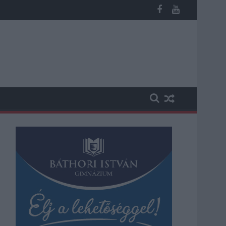
n, vesztegetés miatt 3 év letöltendőt kaphat és ez csak az egyi