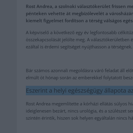
Rost Andrea, a szolnoki választókerület frissen me
pénteken vehette át megbízólevelét a városházán.
kiemelt figyelmet fordítson a térség válságos eg
A képviselő a következő egy év legfontosabb célkitű
összekapcsolását jelölte meg. A választókerületben é
ezáltal is érdemi segítséget nyújthasson a térségnek.
Bár számos azonnali megoldásra váró feladat áll előt
elmúlt öt hónap során az emberekkel folytatott besz
Eszerint a helyi egészségügy állapota 
Rost Andrea megemlítette a kórházi ellátás súlyos h
ideiglenesen bezárt, nincs urológia, és a szülészet
szintén érintik, hiszen sok helyen egyáltalán nincs 