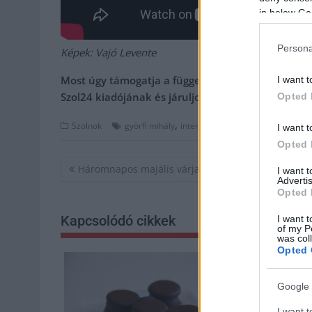
in below Go
Persona
Képek: Vajó Levente
Most úgy támogatja a független médiát, hogy ez ö
I want t
Szol24 kiadójának és járuljon hozzá a szabad sajt
Opted 
,
,
,
,
Szolnok
györfi mihály
interjú
képviselő
országgyűlés
I want t
Opted 
Bejegyzés
Háromnapos majális várja a jászberényieket
I want 
navigáció
Advertis
Opted 
Kapcsolódó cikkek
I want t
of my P
was col
Opted 
Google 
I want t