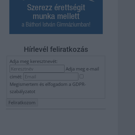
Hírlevél feliratkozás
Adja meg keresztnevét:
Adja meg e-mail
címét:
Megismertem és elfogadom a
GDPR-
szabályzat
ot
Nem szeretne lemaradni semmiről? Csak egy kattintás, és
hírlevelünk a legfrissebb információkkal és exkluzív
tartalmakkal hétről hétre postaládájába érkezik!