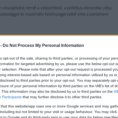
visszajelzést remél a választóktól, a politikus elmondta: célja,
sztességgel és maximális felelősségérzettel vitte a parlament
 -
Do Not Process My Personal Information
to opt-out of the sale, sharing to third parties, or processing of your per
formation for targeted advertising by us, please use the below opt-out s
r selection. Please note that after your opt-out request is processed y
eing interest-based ads based on personal information utilized by us or
disclosed to third parties prior to your opt-out. You may separately opt-
losure of your personal information by third parties on the IAB’s list of
. This information may also be disclosed by us to third parties on the
IA
Participants
that may further disclose it to other third parties.
 that this website/app uses one or more Google services and may gath
including but not limited to your visit or usage behaviour. You may click 
 to Google and its third-party tags to use your data for below specifi