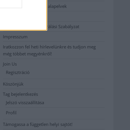
Etikai és függetlenségi alapelvek
Hirdetési árak
Hozzászólási és Moderálási Szabályzat
Impresszum
Iratkozzon fel heti hírlevelünkre és tudjon meg
még többet megyénkről!
Join Us
Regisztráció
Köszönjük
Tag bejelentkezés
Jelszó visszaállítása
Profil
Támogassa a független helyi sajtót!