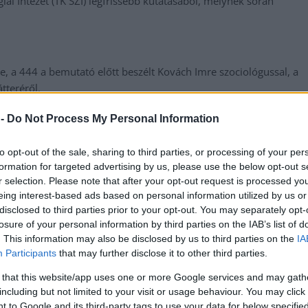
i Intézet (TK SZI) legfrissebb kutatásából, melynek során
e, a 444 a bemutató előtt beszélt Kovách Imre szociológussal, a
tteréről.
 csak annyit lehet kijelenteni, hogy nagyon szoros a verseny”,
 -
Do Not Process My Personal Information
 hasonlóak a múlt heti Medián által közölt számokhoz, de a TK-
k. Kiderült például, hogy
a legtöbb településtípusban a Tisza
to opt-out of the sale, sharing to third parties, or processing of your per
lepüléseken vezet, minél nagyobb egy település, annál
formation for targeted advertising by us, please use the below opt-out s
r selection. Please note that after your opt-out request is processed y
eing interest-based ads based on personal information utilized by us or
vel ezelőtti álláshoz képest. Ráadásul akkor a kormány csak
disclosed to third parties prior to your opt-out. You may separately opt-
losure of your personal information by third parties on the IAB’s list of
nt már ősszel beindult a pénzosztás (anyák szja-kedvezményei,
. This information may also be disclosed by us to third parties on the
IA
rt közötti különbség ennek hatására sem változott meg
Participants
that may further disclose it to other third parties.
 meg, látszott volna, ha van érdemi elmozdulás” –
ért további intézkedéseknek sem lesz jelentős hatásuk a Fidesz
 that this website/app uses one or more Google services and may gath
including but not limited to your visit or usage behaviour. You may click 
 to Google and its third-party tags to use your data for below specifi