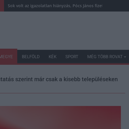
Sok volt az igazolatlan hiányzás, Pócs János fizetéslevonást
MEGYE
BELFÖLD
KÉK
SPORT
MÉG TÖBB ROVAT
tatás szerint már csak a kisebb településeken