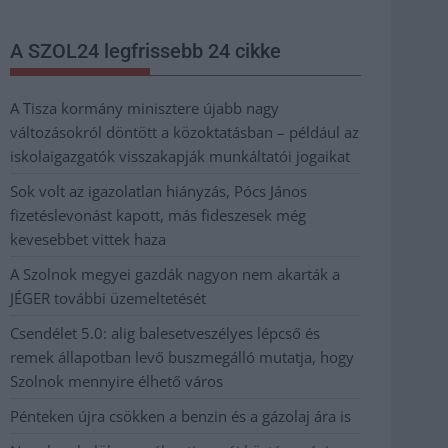
A SZOL24 legfrissebb 24 cikke
A Tisza kormány minisztere újabb nagy
változásokról döntött a közoktatásban – például az
iskolaigazgatók visszakapják munkáltatói jogaikat
Sok volt az igazolatlan hiányzás, Pócs János
fizetéslevonást kapott, más fideszesek még
kevesebbet vittek haza
A Szolnok megyei gazdák nagyon nem akarták a
JÉGER további üzemeltetését
Csendélet 5.0: alig balesetveszélyes lépcső és
remek állapotban levő buszmegálló mutatja, hogy
Szolnok mennyire élhető város
Pénteken újra csökken a benzin és a gázolaj ára is