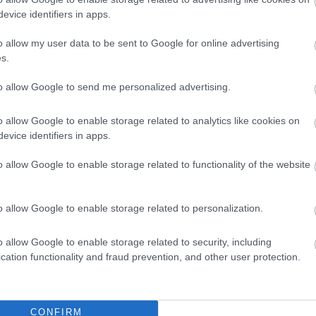
evice identifiers in apps.
,
,
,
,
,
,
,
ok megye
kisebb
lakosság
népszerűség
támogatás
települések
tisza part
o allow my user data to be sent to Google for online advertising
s.
Már 31 éve történt a súlyos szajoli vonatkatasztrófa,
to allow Google to send me personalized advertising.
amikor nagy sebességgel kisiklott a nyíregyházi gyors
(videóval)
o allow Google to enable storage related to analytics like cookies on
evice identifiers in apps.
o allow Google to enable storage related to functionality of the website
o allow Google to enable storage related to personalization.
o allow Google to enable storage related to security, including
cation functionality and fraud prevention, and other user protection.
CONFIRM