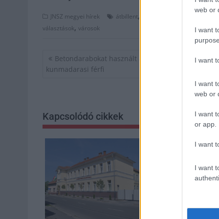
web or d
,
,
JNSZ megyei hírek
átbillent
fidesz
Jász-Nagykun Szoln
,
választások
városok
I want t
purpose
Bejegyzés
Betondarabokat használt autók feltöréséhez a
I want 
navigáció
kunmadarasi férfi
I want t
web or d
I want t
Kapcsolódó cikkek
or app.
I want t
I want t
authenti