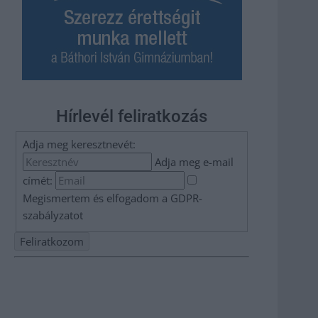
Hírlevél feliratkozás
Adja meg keresztnevét:
Adja meg e-mail
címét:
Megismertem és elfogadom a
GDPR-
szabályzat
ot
Nem szeretne lemaradni semmiről? Csak egy kattintás, és
hírlevelünk a legfrissebb információkkal és exkluzív
tartalmakkal hétről hétre postaládájába érkezik!