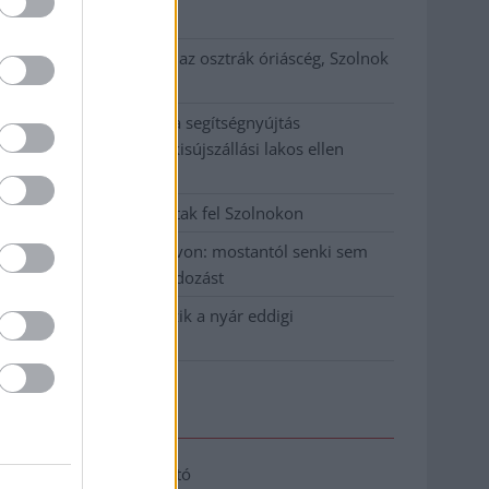
klíma
Átszervezi működését az osztrák óriáscég, Szolnok
is érintett
Tragédiába torkollott a segítségnyújtás
elmulasztása, három kisújszállási lakos ellen
emeltek vádat
Hatalmas lángok csaptak fel Szolnokon
Vízitraffipax a Tisza-tavon: mostantól senki sem
úszhatja meg a száguldozást
Szolnokra is megérkezik a nyár eddigi
legkeményebb napja
Elérhetőség
Adatkezelési tájékoztató