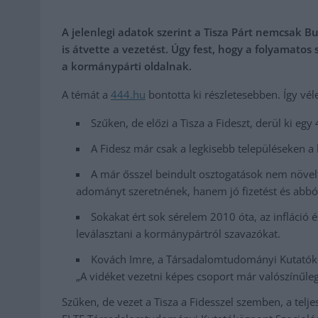
A jelenlegi adatok szerint a Tisza Párt nemcsak
is átvette a vezetést. Úgy fest, hogy a folyamatos
a kormánypárti oldalnak.
A témát a
444
.hu
bontotta ki részletesebben. Így vél
Szűken, de előzi a Tisza a Fideszt, derül ki e
A Fidesz már csak a legkisebb településeken a
A már ősszel beindult osztogatások nem növel
adományt szeretnének, hanem jó fizetést és abból
Sokakat ért sok sérelem 2010 óta, az infláció 
leválasztani a kormánypártról szavazókat.
Kovách Imre, a Társadalomtudományi Kutatóköz
„A vidéket vezetni képes csoport már valószínűle
Szűken, de vezet a Tisza a Fidesszel szemben, a telje