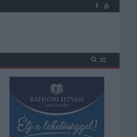
 kapott, más fideszesek még kevesebbet vittek haza