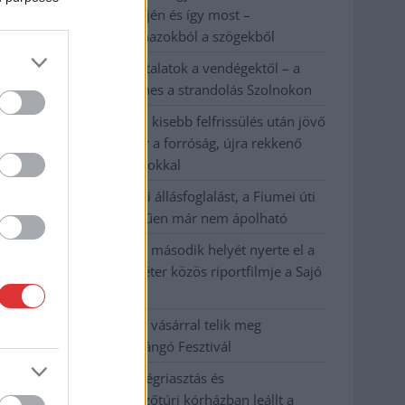
évvel ezelőtti árvíz idején és így most –
fotógyűjtemény ugyanazokból a szögekből
Ilyenek eddig a tapasztalatok a vendégektől – a
hőhullám miatt ingyenes a strandolás Szolnokon
Nem biztató: a hétvégi kisebb felfrissülés után jövő
héten megint visszatér a forróság, újra rekkenő
hőség jön, akár 38 fokokkal
Közzétették a szakértői állásfoglalást, a Fiumei úti
fák többsége szakszerűen már nem ápolható
A MÚOSZ sajtódíjának második helyét nyerte el a
Borsod24 és a Paraméter közös riportfilmje a Sajó
szennyezéséről
Tánccal, zeneszóval és vásárral telik meg
Jászberény, indul a Csángó Fesztivál
Meghosszabbított hőségriasztás és
vízkorlátozások, a mezőtúri kórházban leállt a