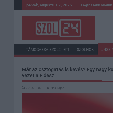
Skip
péntek, augusztus 7, 2026
Legfrissebb híreink
to
content
TÁMOGASSA SZOL24-ET!
SZOLNOK
JNSZ 
Már az osztogatás is kevés? Egy nagy ku
vezet a Fidesz
2025.12.02.
Kiss Lajos