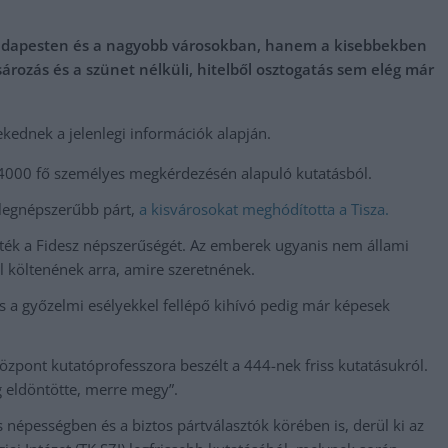
 Budapesten és a nagyobb városokban, hanem a kisebbekben
 sározás és a szünet nélküli, hitelből osztogatás sem elég már
ekednek a jelenlegi információk alapján.
gy 4000 fő személyes megkérdezésén alapuló kutatásból.
 legnépszerűbb párt,
a kisvárosokat meghódította a Tisza.
ték a Fidesz népszerűségét. Az emberek ugyanis nem állami
 költenének arra, amire szeretnének.
és a győzelmi esélyekkel fellépő kihívó pedig már képesek
pont kutatóprofesszora beszélt a 444-nek friss kutatásukról.
g eldöntötte, merre megy”.
s népességben és a biztos pártválasztók körében is, derül ki az