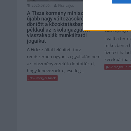
2026.08.06.
Kiss Lajos
2026.08.06.
A Tisza kormány minisztere
Csődbe men
újabb nagy változásokról
Hunland, a
döntött a közoktatásban –
kerékpárgy
például az iskolaigazgatók
szereplője
visszakapják munkáltatói
Leállt a term
jogaikat
miközben a h
A Fidesz által felépített torz
fizetési hala
rendszerben ugyanis egyáltalán nem
kerékpáripar.
az intézményvezetők döntötték el,
JNSZ megyei hír
hogy kineveznek-e, esetleg...
JNSZ megyei hírek