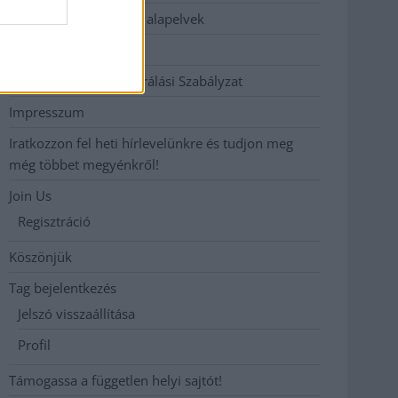
Etikai és függetlenségi alapelvek
Hirdetési árak
Hozzászólási és Moderálási Szabályzat
Impresszum
Iratkozzon fel heti hírlevelünkre és tudjon meg
még többet megyénkről!
Join Us
Regisztráció
Köszönjük
Tag bejelentkezés
Jelszó visszaállítása
Profil
Támogassa a független helyi sajtót!