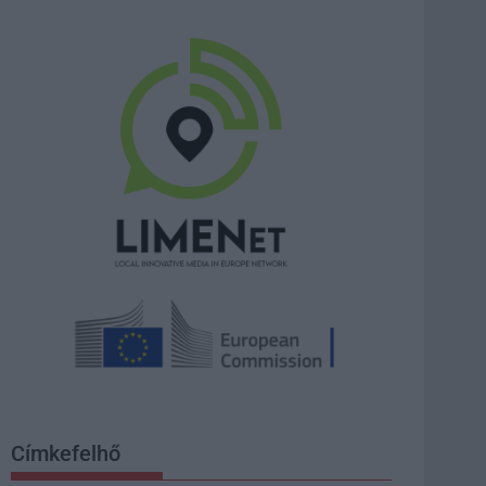
Címkefelhő