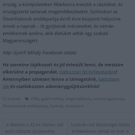
ország: a középületeken félárbocra eresztik a zászlókat, és
országszerte tartanak megemlékezéseket. Szolnokon az
Ötvenhatosok emlékparkja évről évre központi helyszíne
ennek a napnak – itt gyújtanak mécseseket, és némán
emlékeznek azokra, akik életüket adták egy szabad
Magyarországért.
Kép: Györfi Mihály Facebook oldala
Ha szeretne tájékozott és jól értesült lenni, de messzire
elkerülné a propagandát,
iratkozzon fel hírlevelünkre
!
Amennyiben szívesen lenne a támogatónk,
kattintson
ide
és csatlakozzon adománygyűjtésünkhöz!
,
,
,
,
Szolnok
1956
györfi mihály
megemlékezés
nemzeti gyásznap
,
,
Ötvenhatosok emlékparkja
Szolnok
történelem
Bejegyzés
Baleset a 32-es főúton: két
Szolnok civil közösségei közös
navigáció
autó ütközött Jászberény
értékeléssel zárták az évet