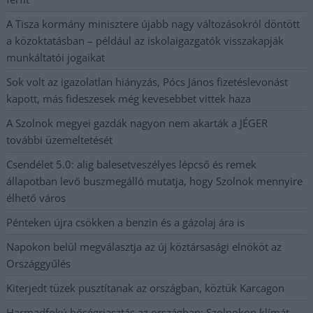
A Tisza kormány minisztere újabb nagy változásokról döntött
a közoktatásban – például az iskolaigazgatók visszakapják
munkáltatói jogaikat
Sok volt az igazolatlan hiányzás, Pócs János fizetéslevonást
kapott, más fideszesek még kevesebbet vittek haza
A Szolnok megyei gazdák nagyon nem akarták a JÉGER
további üzemeltetését
Csendélet 5.0: alig balesetveszélyes lépcső és remek
állapotban levő buszmegálló mutatja, hogy Szolnok mennyire
élhető város
Pénteken újra csökken a benzin és a gázolaj ára is
Napokon belül megválasztja az új köztársasági elnököt az
Országgyűlés
Kiterjedt tüzek pusztítanak az országban, köztük Karcagon
Harmadfokú hőségriasztás az országban: Szolnokon klímát