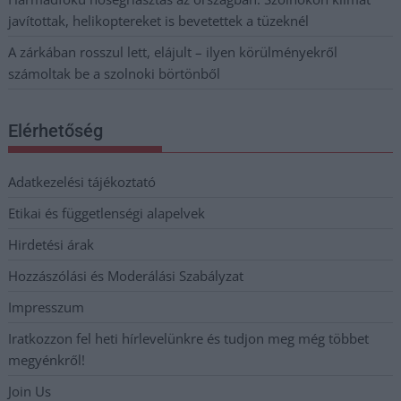
javítottak, helikoptereket is bevetettek a tüzeknél
A zárkában rosszul lett, elájult – ilyen körülményekről
számoltak be a szolnoki börtönből
Elérhetőség
Adatkezelési tájékoztató
Etikai és függetlenségi alapelvek
Hirdetési árak
Hozzászólási és Moderálási Szabályzat
Impresszum
Iratkozzon fel heti hírlevelünkre és tudjon meg még többet
megyénkről!
Join Us