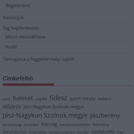
Regisztráció
Köszönjük
Tag bejelentkezés
Jelszó visszaállítása
Profil
Támogassa a független helyi sajtót!
Címkefelhő
fidesz
baleset
györfi mihály
cegléd
háború
autó
időjárás
Jász-Nagykun-Szolnok megye
Jász-Nagykun Szolnok megye
Jászberény
Karcag
kormány
Jászkunság
karambol
katasztrófavédelem
közlekedés
koronavírus
kórház
kosárlabda
kunszentmárton
lmp