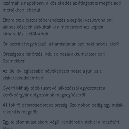
lezárnak a napokban, a közlekedés az átlagost is meghaladó
mértékben lebénul
Elromlott a biztosítóberendezés a ceglédi vasútvonalon,
alapos késések alakultak ki a menetrendhez képest,
kimaradás is előfordult
Ön szerint hogy készül a hamisítatlan szolnoki habos isler?
Országos ellenőrzés indult a hazai akkumulátoripari
üzemekben
Az idei év leglassabb növekedését hozta a június a
kiskereskedelemben
Györfi Mihály több tucat vállalkozással egyeztetett a
kerékpárgyár dolgozóinak megsegítéséről
41 fok fölé forrósodott az ország, Szolnokon pedig egy másik
rekord is megdőlt
Egy telefonhívást akart, végül rendőrök vitték el a mezőtúri
férfit