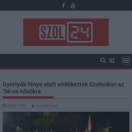
Skip
to
content
Gyertyák fénye alatt emlékeztek Szolnokon az
’56-os hősökre
2025.11.06.
Horváth Zsolt