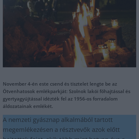
November 4-én este csend és tisztelet lengte be az
Ötvenhatosok emlékparkját: Szolnok lakói főhajtással és
gyertyagyújtással idézték fel az 1956-os forradalom
áldozatainak emlékét.
A nemzeti gyásznap alkalmából tartott
megemlékezésen a résztvevők azok előtt