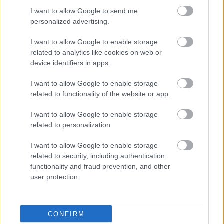
I want to allow Google to send me
personalized advertising.
I want to allow Google to enable storage
related to analytics like cookies on web or
Hírlevél feliratkozás
device identifiers in apps.
Adja meg keresztnevét:
Adja
I want to allow Google to enable storage
related to functionality of the website or app.
meg e-mail címét:
Megismertem és elfogadom a
GDPR-szabályzat
ot
I want to allow Google to enable storage
related to personalization.
I want to allow Google to enable storage
Nem szeretne lemaradni semmiről? Csak egy kattintás, és hírlevelünk a
related to security, including authentication
legfrissebb információkkal és exkluzív tartalmakkal hétről hétre
functionality and fraud prevention, and other
postaládájába érkezik!
user protection.
A SZOL24 legfrissebb 24 cikke
CONFIRM