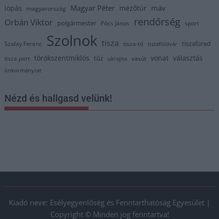
Magyar Péter
máv
lopás
mezőtúr
magyarország
rendőrség
Orbán Viktor
polgármester
Pócs János
sport
Szolnok
tisza
tiszafüred
Szalay Ferenc
tisza-tó
tiszaföldvár
törökszentmiklós
vonat
választás
tűz
tisza part
vasút
ukrajna
önkormányzat
Nézd és hallgasd velünk!
Kiadó neve: Esélyegyenlőség és Fenntarthatóság Egyesület |
Copyright © Minden jog fenntartva!