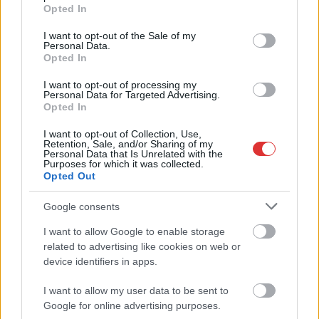
grant or deny consent to Google and its third-party tags to
Opted In
use your data for below specified purposes in below Google
2026.08.07.
Horváth Zsolt
consent section.
Györfi Mihály több tucat vállalkozással egyeztetett
I want to opt-out of the Sale of my
Personal Data.
a kerékpárgyár dolgozóinak megsegítéséről
Opted In
Rövid idő alatt számos vállalkozás jelezte, hogy segítene
I want to opt-out of processing my
azoknak a munkavállalóknak, akik a tószegi kerékpárgyár
Personal Data for Targeted Advertising.
bezárása...
Opted In
Szolnok
I want to opt-out of Collection, Use,
Retention, Sale, and/or Sharing of my
Personal Data that Is Unrelated with the
Purposes for which it was collected.
Opted Out
Google consents
I want to allow Google to enable storage
related to advertising like cookies on web or
device identifiers in apps.
I want to allow my user data to be sent to
Google for online advertising purposes.