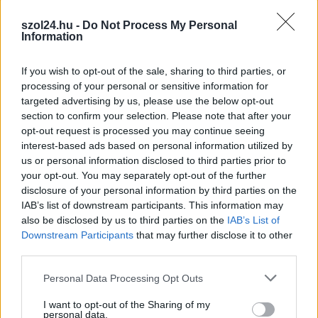
2026.08.07.
Farkas András
Ön szerint hogy készül a hamisítatlan szolnoki
szol24.hu -
Do Not Process My Personal
Information
habos isler?
Igazi retró klasszikus desszert, amelyet generációk óta
If you wish to opt-out of the sale, sharing to third parties, or
szeretnek, és amelyet sokan ma is próbálnak otthon
processing of your personal or sensitive information for
újraalkotni....
targeted advertising by us, please use the below opt-out
Szolnok
section to confirm your selection. Please note that after your
opt-out request is processed you may continue seeing
interest-based ads based on personal information utilized by
us or personal information disclosed to third parties prior to
your opt-out. You may separately opt-out of the further
disclosure of your personal information by third parties on the
IAB’s list of downstream participants. This information may
also be disclosed by us to third parties on the
IAB’s List of
Downstream Participants
that may further disclose it to other
third parties.
Please note that this website/app uses one or more Google
Personal Data Processing Opt Outs
services and may gather and store information including but
not limited to your visit or usage behaviour. You may click to
I want to opt-out of the Sharing of my
personal data.