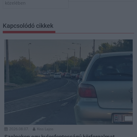
közelében
Kapcsolódó cikkek
2026.08.07.
Kiss Lajos
Szolnokon egy kulcsfontosságú körforgalmat