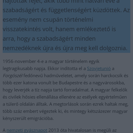
hajtottak fejet, akik több mint hatvan éve a
szabadságért és függetlenségért küzdöttek. Az
esemény nem csupán történelmi
visszatekintés volt, hanem emlékeztető is
arra, hogy a szabadságért minden
nemzedéknek újra és újra meg kell dolgoznia.
1956-november 4-e a magyar történelem egyik
legtragikusabb napja. Ekkor indította el a
Szovjetunió
a
Forgószél
fedőnevű hadműveletet, amely során harckocsik és
több ezer katona vonult be Budapestre és a nagyvárosokba,
hogy leverjék a tíz napja tartó forradalmat. A magyar felkelők
és civilek hősies ellenállása ellenére az esélyek egyértelműen
a túlerő oldalán álltak. A megtorlások során ezrek haltak meg,
több száz embert végeztek ki, és mintegy kétszázezer magyar
kényszerült emigrációba.
A
nemzeti gyásznapot
2013 óta hivatalosan is megüli az