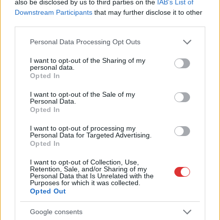
also be disclosed by us to third parties on the
IAB’s List of
intézkedéseket vezettek be...
Downstream Participants
that may further disclose it to other
Szolnok
third parties.
Please note that this website/app uses one or more Google
Personal Data Processing Opt Outs
services and may gather and store information including but
not limited to your visit or usage behaviour. You may click to
I want to opt-out of the Sharing of my
personal data.
grant or deny consent to Google and its third-party tags to
Opted In
use your data for below specified purposes in below Google
consent section.
I want to opt-out of the Sale of my
Personal Data.
Opted In
I want to opt-out of processing my
Personal Data for Targeted Advertising.
Opted In
I want to opt-out of Collection, Use,
Retention, Sale, and/or Sharing of my
2026.08.06.
Horváth Zsolt
Personal Data that Is Unrelated with the
Purposes for which it was collected.
A polgármester a szolnoki cégekhez fordult: több
Opted Out
száz elbocsátott dolgozón segítene
Munkalehetőséget kér a térség vállalkozásaitól Szolnok
Google consents