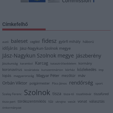
Címkefelhő
fidesz
baleset
györfi mihály
cegléd
háború
autó
időjárás
Jász-Nagykun-Szolnok megye
Jász-Nagykun Szolnok megye
Jászberény
Karcag
kormány
Jászkunság
karambol
katasztrófavédelem
közlekedés
koronavírus
kórház
kosárlabda
kunszentmárton
lmp
Magyar Péter
máv
lopás
mezőtúr
magyarország
rendőrség
Orbán Viktor
polgármester
Pócs János
sport
Szolnok
tisza
tiszafüred
Szalay Ferenc
tisza-tó
tiszaföldvár
törökszentmiklós
vonat
választás
tűz
tisza part
vasút
ukrajna
önkormányzat