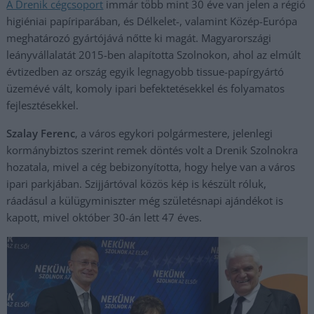
A Drenik cégcsoport
immár több mint 30 éve van jelen a régió
higiéniai papíriparában, és Délkelet-, valamint Közép-Európa
meghatározó gyártójává nőtte ki magát. Magyarországi
leányvállalatát 2015-ben alapította Szolnokon, ahol az elmúlt
évtizedben az ország egyik legnagyobb tissue-papírgyártó
üzemévé vált, komoly ipari befektetésekkel és folyamatos
fejlesztésekkel.
Szalay Ferenc
, a város egykori polgármestere, jelenlegi
kormánybiztos szerint remek döntés volt a Drenik Szolnokra
hozatala, mivel a cég bebizonyította, hogy helye van a város
ipari parkjában. Szijjártóval közös kép is készült róluk,
ráadásul a külügyminiszter még születésnapi ajándékot is
kapott, mivel október 30-án lett 47 éves.