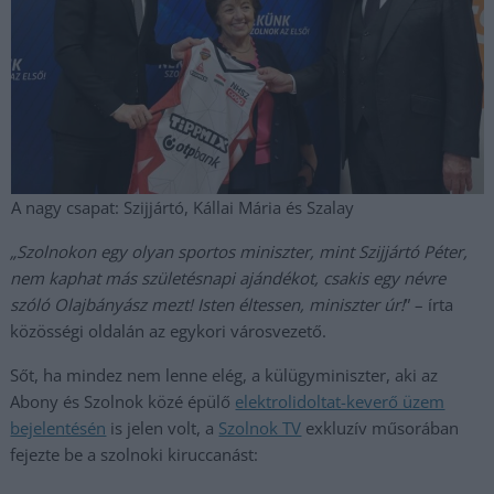
A nagy csapat: Szijjártó, Kállai Mária és Szalay
„Szolnokon egy olyan sportos miniszter, mint Szijjártó Péter,
nem kaphat más születésnapi ajándékot, csakis egy névre
szóló Olajbányász mezt! Isten éltessen, miniszter úr!
” – írta
közösségi oldalán az egykori városvezető.
Sőt, ha mindez nem lenne elég, a külügyminiszter, aki az
Abony és Szolnok közé épülő
elektrolidoltat-keverő üzem
bejelentésén
is jelen volt, a
Szolnok TV
exkluzív műsorában
fejezte be a szolnoki kiruccanást: