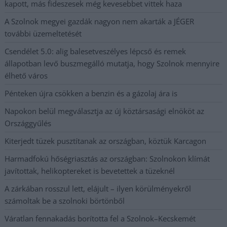
kapott, más fideszesek még kevesebbet vittek haza
A Szolnok megyei gazdák nagyon nem akarták a JÉGER
további üzemeltetését
Csendélet 5.0: alig balesetveszélyes lépcső és remek
állapotban levő buszmegálló mutatja, hogy Szolnok mennyire
élhető város
Pénteken újra csökken a benzin és a gázolaj ára is
Napokon belül megválasztja az új köztársasági elnököt az
Országgyűlés
Kiterjedt tüzek pusztítanak az országban, köztük Karcagon
Harmadfokú hőségriasztás az országban: Szolnokon klímát
javítottak, helikoptereket is bevetettek a tüzeknél
A zárkában rosszul lett, elájult – ilyen körülményekről
számoltak be a szolnoki börtönből
Váratlan fennakadás borította fel a Szolnok–Kecskemét