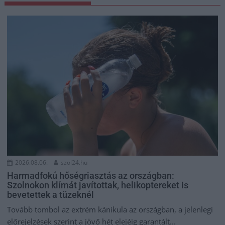
2026.08.06.
szol24.hu
Harmadfokú hőségriasztás az országban:
Szolnokon klímát javítottak, helikoptereket is
bevetettek a tüzeknél
Tovább tombol az extrém kánikula az országban, a jelenlegi
előrejelzések szerint a jövő hét elejéig garantált...