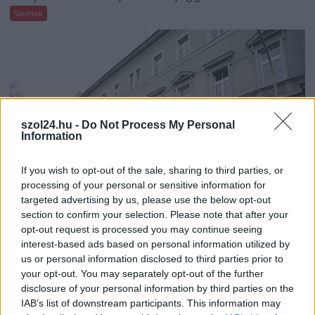
Szolnok
szol24.hu -
Do Not Process My Personal
Information
If you wish to opt-out of the sale, sharing to third parties, or
processing of your personal or sensitive information for
targeted advertising by us, please use the below opt-out
section to confirm your selection. Please note that after your
opt-out request is processed you may continue seeing
2026.08.06.
Horváth Zsolt
interest-based ads based on personal information utilized by
A zárkában rosszul lett, elájult – ilyen
us or personal information disclosed to third parties prior to
körülményekről számoltak be a szolnoki börtönből
your opt-out. You may separately opt-out of the further
Az ország több büntetés-végrehajtási intézetéből is hasonló
disclosure of your personal information by third parties on the
IAB’s list of downstream participants. This information may
panaszok érkeztek a napokban, miután energiatakarékossági