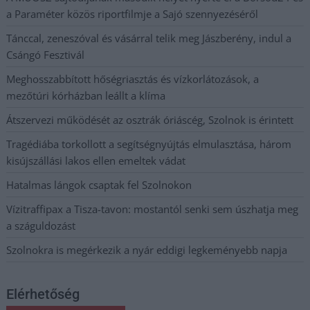
a Paraméter közös riportfilmje a Sajó szennyezéséről
Tánccal, zeneszóval és vásárral telik meg Jászberény, indul a
Csángó Fesztivál
Meghosszabbított hőségriasztás és vízkorlátozások, a
mezőtúri kórházban leállt a klíma
Átszervezi működését az osztrák óriáscég, Szolnok is érintett
Tragédiába torkollott a segítségnyújtás elmulasztása, három
kisújszállási lakos ellen emeltek vádat
Hatalmas lángok csaptak fel Szolnokon
Vízitraffipax a Tisza-tavon: mostantól senki sem úszhatja meg
a száguldozást
Szolnokra is megérkezik a nyár eddigi legkeményebb napja
Elérhetőség