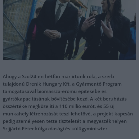
Ahogy a Szol24-en hétfőn már írtunk róla, a szerb
tulajdonú Drenik Hungary Kft. a Gyármentő Program
támogatásával biomassza-erőmű építésébe és
gyártókapacitásának bővítésébe kezd. A két beruházás
összértéke megközelíti a 110 millió eurót, és 55 új
munkahely létrehozását teszi lehetővé, a projekt kapcsán
pedig személyesen tette tiszteletét a megyeszékhelyen
Szijjártó Péter külgazdasági és külügyminiszter.