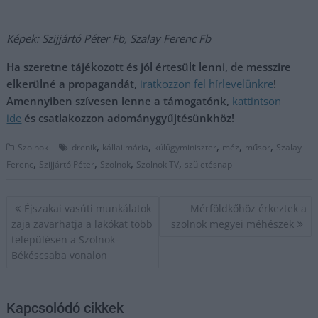
Képek: Szijjártó Péter Fb, Szalay Ferenc Fb
Ha szeretne tájékozott és jól értesült lenni, de messzire
elkerülné a propagandát,
iratkozzon fel hírlevelünkre
!
Amennyiben szívesen lenne a támogatónk,
kattintson
ide
és csatlakozzon adománygyűjtésünkhöz!
,
,
,
,
,
Szolnok
drenik
kállai mária
külügyminiszter
méz
műsor
Szalay
,
,
,
,
Ferenc
Szijjártó Péter
Szolnok
Szolnok TV
születésnap
Bejegyzés
Éjszakai vasúti munkálatok
Mérföldkőhöz érkeztek a
navigáció
zaja zavarhatja a lakókat több
szolnok megyei méhészek
településen a Szolnok–
Békéscsaba vonalon
Kapcsolódó cikkek