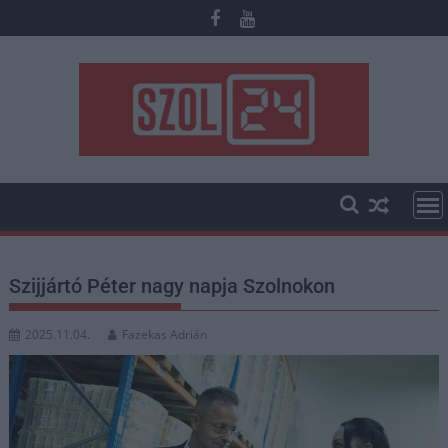
Skip
to
content
Szijjártó Péter nagy napja Szolnokon
2025.11.04.
Fazekas Adrián