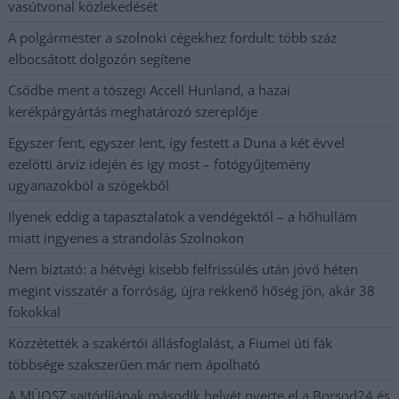
vasútvonal közlekedését
A polgármester a szolnoki cégekhez fordult: több száz
elbocsátott dolgozón segítene
Csődbe ment a tószegi Accell Hunland, a hazai
kerékpárgyártás meghatározó szereplője
Egyszer fent, egyszer lent, így festett a Duna a két évvel
ezelőtti árvíz idején és így most – fotógyűjtemény
ugyanazokból a szögekből
Ilyenek eddig a tapasztalatok a vendégektől – a hőhullám
miatt ingyenes a strandolás Szolnokon
Nem biztató: a hétvégi kisebb felfrissülés után jövő héten
megint visszatér a forróság, újra rekkenő hőség jön, akár 38
fokokkal
Közzétették a szakértői állásfoglalást, a Fiumei úti fák
többsége szakszerűen már nem ápolható
A MÚOSZ sajtódíjának második helyét nyerte el a Borsod24 és