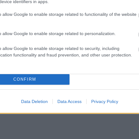
evice identifiers in apps.
hogy készül a
Györfi Mihály több tucat
an szolnoki habos
vállalkozással egyeztetett a
o allow Google to enable storage related to functionality of the website
kerékpárgyár dolgozóinak
megsegítéséről
asszikus desszert,
Rövid idő alatt számos vállalkozás
rációk óta szeretnek, és
o allow Google to enable storage related to personalization.
jelezte, hogy segítene azoknak a
n ma is próbálnak
munkavállalóknak, akik a tószegi
otni....
o allow Google to enable storage related to security, including
kerékpárgyár bezárása...
cation functionality and fraud prevention, and other user protection.
Szolnok
CONFIRM
Data Deletion
Data Access
Privacy Policy