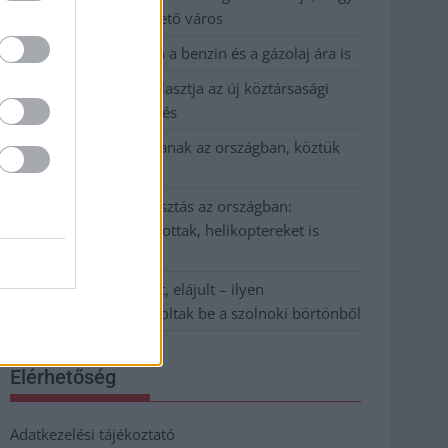
Szolnok mennyire élhető város
Pénteken újra csökken a benzin és a gázolaj ára is
Napokon belül megválasztja az új köztársasági
elnököt az Országgyűlés
Kiterjedt tüzek pusztítanak az országban, köztük
Karcagon
Harmadfokú hőségriasztás az országban:
Szolnokon klímát javítottak, helikoptereket is
bevetettek a tüzeknél
A zárkában rosszul lett, elájult – ilyen
körülményekről számoltak be a szolnoki börtönből
Elérhetőség
Adatkezelési tájékoztató