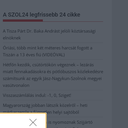
A SZOL24 legfrissebb 24 cikke
A Tisza Párt Dr. Baka Andrást jelöli köztársasági
elnöknek
Óriási, több mint két méteres harcsát fogott a
Tiszán a 13 éves fiú (VIDEÓVAL)
Hétfőn kezdik, csütörtökön végeznek – lezárás
miatt fennakadásokra és pótlóbuszos közlekedésre
számítsunk az egyik Jász-Nagykun-Szolnok megyei
vasútvonalon
Visszaszámlálás indul: -1, 0, Sziget!
Magyarország jobban látszik közelről – heti
médiaszemle a független helyi sajtóból
Már magasabb szinten is nyomoznak Szijjártó