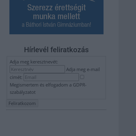
Hírlevél feliratkozás
Adja meg keresztnevét:
Adja meg e-mail
címét:
Megismertem és elfogadom a
GDPR-
szabályzat
ot
Nem szeretne lemaradni semmiről? Csak egy kattintás, és
hírlevelünk a legfrissebb információkkal és exkluzív
tartalmakkal hétről hétre postaládájába érkezik!