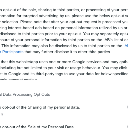
fi kiemelte, hogy egyeztetéseket tervez a
to opt-out of the sale, sharing to third parties, or processing of your per
y „
közösen találják meg az egyensúlyt a
formation for targeted advertising by us, please use the below opt-out s
r selection. Please note that after your opt-out request is processed y
 az, hogy a vendéglátóhelyek működése ne
eing interest-based ads based on personal information utilized by us or
yanakkor a fiatalok számára is biztosított
disclosed to third parties prior to your opt-out. You may separately opt-
losure of your personal information by third parties on the IAB’s list of
sége.
. This information may also be disclosed by us to third parties on the
IA
Participants
that may further disclose it to other third parties.
 a polgármester szerint összetett és folyamatos odafigyelést
 that this website/app uses one or more Google services and may gath
cégekkel együttműködve igyekszik javítani a közterületek
including but not limited to your visit or usage behaviour. You may click 
k hatékonyságán.
 to Google and its third-party tags to use your data for below specifi
ogle consent section.
s a rendőrség is azt ígérte, hogy a lakossági észrevételeket
mok célja, hogy a döntéshozók és a
lakosok
között rendszeres
l Data Processing Opt Outs
etminőség javítása érdekében.
o opt-out of the Sharing of my personal data.
In
messzire elkerülné a propagandát,
iratkozzon fel hírlevelünkre
!
tson ide
és csatlakozzon adománygyűjtésünkhöz!
o opt-out of the Sale of my Personal Data.