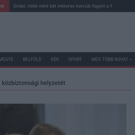
Óriási, több mint két méteres harcsát fogott a Tiszán a 13 
ink
MEGYE
BELFÖLD
KÉK
SPORT
MÉG TÖBB ROVAT
 közbiztonsági helyzetét