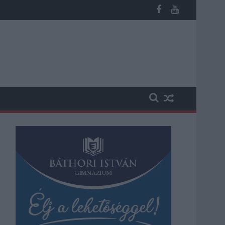
éves fiú (VIDEÓVAL)