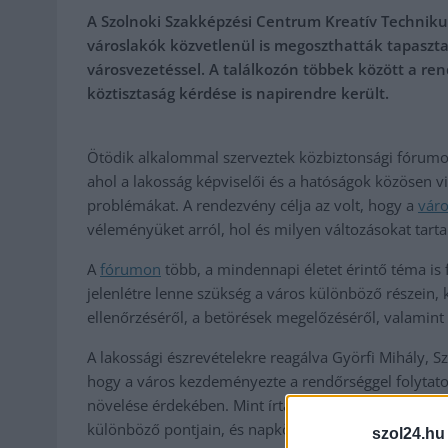
A Szolnoki Szakképzési Centrum Kreatív Techniku
városlakók közvetlenül is megoszthatták tapasztal
városvezetéssel. A találkozón többek között a ren
köztisztaság kérdése is napirendre került.
Ötödik alkalommal szerveztek közbiztonsági fórumot
ahol a lakosság képviselői és a hatóságok közösen v
problémákat. A rendezvény célja az volt, hogy a
váro
véleményüket arról, hol és milyen változásokat tart
A
fórumon
több, a mindennapi életet érintő téma is
jelenlétre lenne szükség a város különböző részein,
ellenőrzéséről, a betörések megelőzéséről, valamint 
A lakossági észrevételekre reagálva Györfi Mihály, 
hogy a város kezdeményezte a rendőrséggel folytato
növelése érdekében. Mint írta, az elmúlt hetekben má
különböző pontjain, és napközben, illetve éjszaka eg
szol24.hu