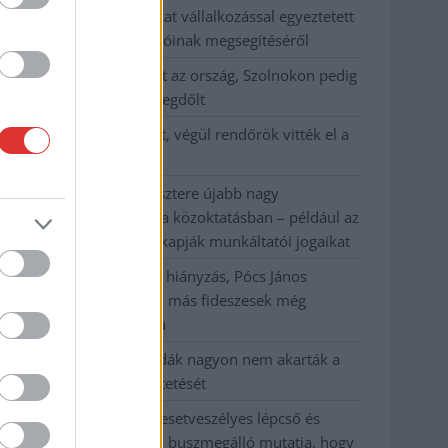
Györfi Mihály több tucat vállalkozással egyeztetett
a kerékpárgyár dolgozóinak megsegítéséről
41 fok fölé forrósodott az ország, Szolnokon pedig
egy másik rekord is megdőlt
Egy telefonhívást akart, végül rendőrök vitték el a
mezőtúri férfit
A Tisza kormány minisztere újabb nagy
változásokról döntött a közoktatásban – például az
iskolaigazgatók visszakapják munkáltatói jogaikat
Sok volt az igazolatlan hiányzás, Pócs János
fizetéslevonást kapott, más fideszesek még
kevesebbet vittek haza
A Szolnok megyei gazdák nagyon nem akarták a
JÉGER további üzemeltetését
Csendélet 5.0: alig balesetveszélyes lépcső és
remek állapotban levő buszmegálló mutatja, hogy