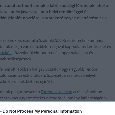
ma adott otthont annak a közbiztonsági fórumnak, ahol a
ataikat és javaslataikat a helyi rendőrséggel és
dőri jelenlét növelése, a szórakozóhelyek ellenőrzése és a
 Szolnokon, ezúttal a Szolnoki SZC Kreatív Technikumban,
itatták meg a város közbiztonságával kapcsolatos kérdéseket és
slakók
közvetlenül elmondhassák tapasztalataikat és
anak szükségesnek.
 felmerült. Többen hangsúlyozták, hogy nagyobb rendőri
 különösen az esti órákban. Szó esett a szórakozóhelyek
a közterületek biztonságáról is.
Szolnok polgármestere a
Facebook-oldalán
arról számolt be,
tt szakmai egyeztetéseket a rendőri állomány láthatóságának
r érzékelhetően több rendőr teljesít szolgálatot a város
yaránt aktívan jelen vannak a közterületeken.
 -
Do Not Process My Personal Information