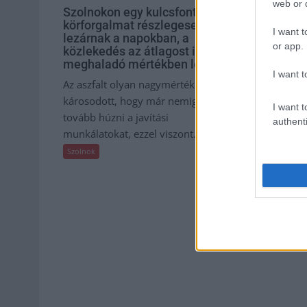
web or d
Szolnokon egy kulcsfontosságú
Ön szerint 
körforgalmat részlegesen
hamisítatl
I want t
lezárnak a napokban, a
isler?
or app.
közlekedés az átlagost is
Igazi retró kl
meghaladó mértékben lebénul
amelyet gene
I want t
Az aszfalt olyan nagymértékben
amelyet soka
károsodott, hogy már nemigen lehet
otthon újraalk
I want t
tovább húzni a javítási
authenti
Szolnok
munkálatokat, ezzel viszont...
Szolnok