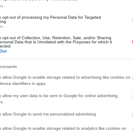
In
,
,
,
sági fórum
rendőrség
Szolnok
városvezetés
to opt-out of processing my Personal Data for Targeted
ing.
In
azta
Gyorsteszt, rajtaütés, két őrizet
elen
o opt-out of Collection, Use, Retention, Sale, and/or Sharing
ersonal Data that Is Unrelated with the Purposes for which it
lected.
Out
consents
o allow Google to enable storage related to advertising like cookies on
evice identifiers in apps.
o allow my user data to be sent to Google for online advertising
s.
to allow Google to send me personalized advertising.
o allow Google to enable storage related to analytics like cookies on
Farkas András
2026.08.07.
Horváth Zsolt