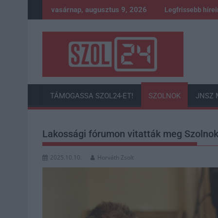
Skip
vasárnap, augusztus 9, 2026
Legfrissebb híre
to
content
TÁMOGASSA SZOL24-ET!
SZOLNOK
JNSZ 
Lakossági fórumon vitatták meg Szolnok
2025.10.10.
Horváth Zsolt