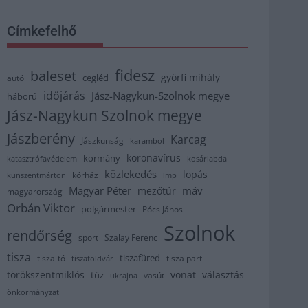
Címkefelhő
fidesz
baleset
györfi mihály
cegléd
autó
időjárás
Jász-Nagykun-Szolnok megye
háború
Jász-Nagykun Szolnok megye
Jászberény
Karcag
Jászkunság
karambol
koronavírus
kormány
katasztrófavédelem
kosárlabda
közlekedés
lopás
kórház
kunszentmárton
lmp
Magyar Péter
máv
mezőtúr
magyarország
Orbán Viktor
polgármester
Pócs János
Szolnok
rendőrség
sport
Szalay Ferenc
tisza
tiszafüred
tisza part
tisza-tó
tiszaföldvár
törökszentmiklós
vonat
választás
tűz
vasút
ukrajna
önkormányzat