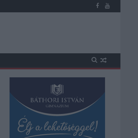
b otthoni kútból fogy ki a víz