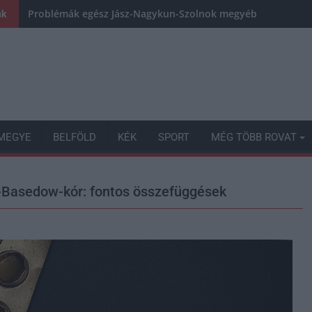
Problémák egész Jász-Nagykun-Szolnok megyében: egyre töb
nk
MEGYE
BELFÖLD
KÉK
SPORT
MÉG TÖBB ROVAT
s-Basedow-kór: fontos összefüggések