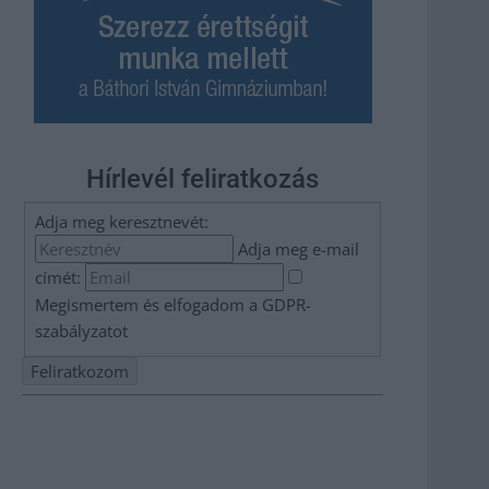
Hírlevél feliratkozás
Adja meg keresztnevét:
Adja meg e-mail
címét:
Megismertem és elfogadom a
GDPR-
szabályzat
ot
Nem szeretne lemaradni semmiről? Csak egy kattintás, és
hírlevelünk a legfrissebb információkkal és exkluzív
tartalmakkal hétről hétre postaládájába érkezik!