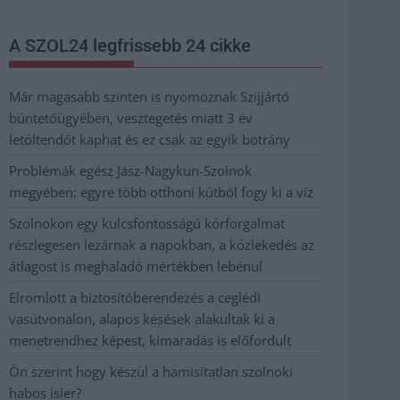
A SZOL24 legfrissebb 24 cikke
Már magasabb szinten is nyomoznak Szijjártó
büntetőügyében, vesztegetés miatt 3 év
letöltendőt kaphat és ez csak az egyik botrány
Problémák egész Jász-Nagykun-Szolnok
megyében: egyre több otthoni kútból fogy ki a víz
Szolnokon egy kulcsfontosságú körforgalmat
részlegesen lezárnak a napokban, a közlekedés az
átlagost is meghaladó mértékben lebénul
Elromlott a biztosítóberendezés a ceglédi
vasútvonalon, alapos késések alakultak ki a
menetrendhez képest, kimaradás is előfordult
Ön szerint hogy készül a hamisítatlan szolnoki
habos isler?