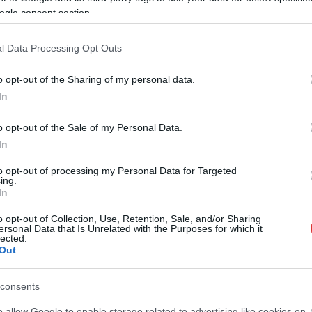
a további kutatások számára és segítséget nyújt az orvosoknak
ogle consent section.
indokolt figyelni a D-vitamin szintre, különösen olyan
l Data Processing Opt Outs
etmódbeli tényezők, mint a D-vitamin szintjének monitorozása
o opt-out of the Sharing of my personal data.
mun betegségek elleni küzdelemben. Végül, ha bármilyen
In
ünk fel orvost, hiszen a korai beavatkozás meghatározó lehet a
o opt-out of the Sale of my Personal Data.
In
to opt-out of processing my Personal Data for Targeted
ing.
ás
A D-vitamin jelentősége a mindennapi egészség
In
megőrzésében
o opt-out of Collection, Use, Retention, Sale, and/or Sharing
ersonal Data that Is Unrelated with the Purposes for which it
lected.
Out
consents
o allow Google to enable storage related to advertising like cookies on