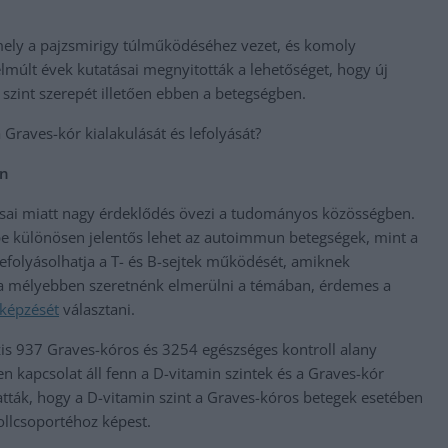
ly a pajzsmirigy túlműködéséhez vezet, és komoly
z elmúlt évek kutatásai megnyitották a lehetőséget, hogy új
 szint szerepét illetően ebben a betegségben.
 Graves-kór kialakulását és lefolyását?
en
sai miatt nagy érdeklődés övezi a tudományos közösségben.
e különösen jelentős lehet az autoimmun betegségek, mint a
efolyásolhatja a T- és B-sejtek működését, amiknek
 mélyebben szeretnénk elmerülni a témában, érdemes a
képzését
választani.
zis 937 Graves-kóros és 3254 egészséges kontroll alany
n kapcsolat áll fenn a D-vitamin szintek és a Graves-kór
ták, hogy a D-vitamin szint a Graves-kóros betegek esetében
ollcsoportéhoz képest.