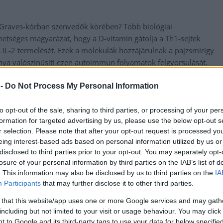
a Graves-kórban szenvedők körében? Több biológiai
hetséges magyarázat, hogy a D-vitamin gátolja a Th1-sejtek
s IL-2 termelését. Ezek a molekulák hozzájárulnak a pajzsmirigy
nya valószínűsíti ezen autoimmun folyamatok felgyorsulását.
lított TSH-receptor elleni antitestek termelődését. Ezek az
 -
Do Not Process My Personal Information
ibocsátásáért, ami tovább erősíti a betegség lefolyását. Tehát a
 kontrollálásához.
to opt-out of the sale, sharing to third parties, or processing of your per
formation for targeted advertising by us, please use the below opt-out s
r selection. Please note that after your opt-out request is processed y
eing interest-based ads based on personal information utilized by us or
rlatot? A kutatás hangsúlyozza a D-vitamin fontosságát, mint
disclosed to third parties prior to your opt-out. You may separately opt-
n pajzsmirigy-betegségek, így a Graves-kór kezelésében. A
losure of your personal information by third parties on the IAB’s list of
embereknek abban, hogy naprakész ismereteket szerezzenek
. This information may also be disclosed by us to third parties on the
IA
Participants
that may further disclose it to other third parties.
 that this website/app uses one or more Google services and may gath
 kockázati tényezőinek megértésében, de mivel a feldolgozott
including but not limited to your visit or usage behaviour. You may click 
az ok-okozati összefüggés tisztázását, óvatosan kell kezelni
 to Google and its third-party tags to use your data for below specifi