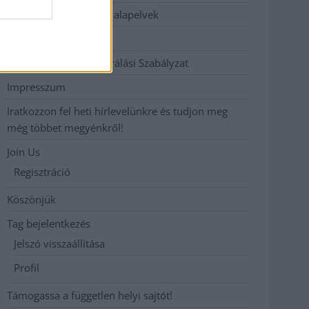
Etikai és függetlenségi alapelvek
Hirdetési árak
Hozzászólási és Moderálási Szabályzat
Impresszum
Iratkozzon fel heti hírlevelünkre és tudjon meg
még többet megyénkről!
Join Us
Regisztráció
Köszönjük
Tag bejelentkezés
Jelszó visszaállítása
Profil
Támogassa a független helyi sajtót!