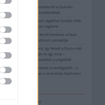
Váratlan fennakadás borította fel a Szolnok–
Kecskemét vasútvonal közlekedését
A polgármester a szolnoki cégekhez fordult: több
száz elbocsátott dolgozón segítene
Csődbe ment a tószegi Accell Hunland, a hazai
kerékpárgyártás meghatározó szereplője
Egyszer fent, egyszer lent, így festett a Duna a két
évvel ezelőtti árvíz idején és így most –
fotógyűjtemény ugyanazokból a szögekből
Ilyenek eddig a tapasztalatok a vendégektől – a
hőhullám miatt ingyenes a strandolás Szolnokon
Elérhetőség
Adatkezelési tájékoztató