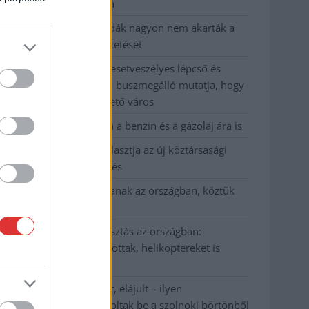
kevesebbet vittek haza
A Szolnok megyei gazdák nagyon nem akarták a
JÉGER további üzemeltetését
Csendélet 5.0: alig balesetveszélyes lépcső és
remek állapotban levő buszmegálló mutatja, hogy
Szolnok mennyire élhető város
Pénteken újra csökken a benzin és a gázolaj ára is
Napokon belül megválasztja az új köztársasági
elnököt az Országgyűlés
Kiterjedt tüzek pusztítanak az országban, köztük
Karcagon
Harmadfokú hőségriasztás az országban:
Szolnokon klímát javítottak, helikoptereket is
bevetettek a tüzeknél
A zárkában rosszul lett, elájult – ilyen
körülményekről számoltak be a szolnoki börtönből