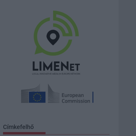
Címkefelhő