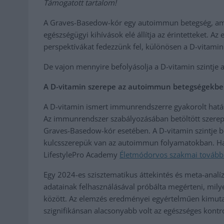
Támogatott tartalom!
A Graves-Basedow-kór egy autoimmun betegség, ame
egészségügyi kihívások elé állítja az érintetteket. A
perspektívákat fedezzünk fel, különösen a D-vitamin
De vajon mennyire befolyásolja a D-vitamin szintje a
A D-vitamin szerepe az autoimmun betegségekb
A D-vitamin ismert immunrendszerre gyakorolt hatá
Az immunrendszer szabályozásában betöltött szerep
Graves-Basedow-kór esetében. A D-vitamin szintje b
kulcsszerepük van az autoimmun folyamatokban. Ha
LifestylePro Academy
Életmódorvos szakmai tovább
Egy 2024-es szisztematikus áttekintés és meta-analí
adatainak felhasználásával próbálta megérteni, milye
között. Az elemzés eredményei egyértelműen kimutat
szignifikánsan alacsonyabb volt az egészséges kontr