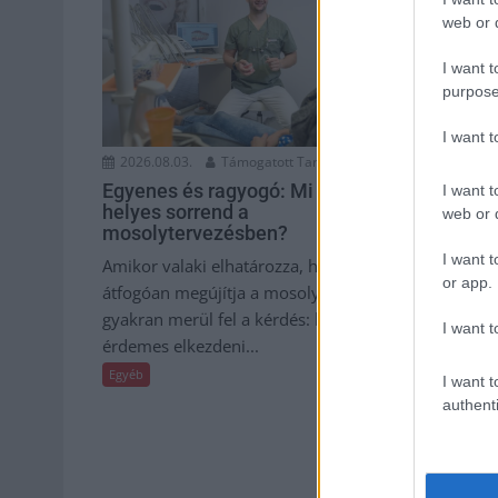
web or d
I want t
purpose
I want 
2026.08.03.
2026.08.03.
Támogatott Tartalom
Nyári papu
Egyenes és ragyogó: Mi a
I want t
a kényelem
helyes sorrend a
web or d
napokon
mosolytervezésben?
I want t
Amikor a hőm
Amikor valaki elhatározza, hogy
or app.
feljebb kúszi
átfogóan megújítja a mosolyát,
szüksége van
gyakran merül fel a kérdés: hol
I want t
felfrissülésre.
érdemes elkezdeni...
Egyéb
Egyéb
I want t
authenti