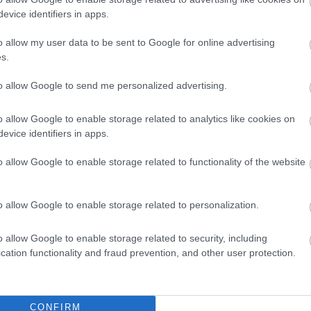
evice identifiers in apps.
o allow my user data to be sent to Google for online advertising
s.
to allow Google to send me personalized advertising.
Támogatott Tartalom
cs – a szabadság és
o allow Google to enable storage related to analytics like cookies on
 érzése a forró
evice identifiers in apps.
2026.08.03.
Gáll Tódor
o allow Google to enable storage related to functionality of the website
érő higanyszála egyre
Élj a lehetőséggel, szerezz
k, a lábadnak is
érettségit munka mellett!
 a jól megérdemelt
o allow Google to enable storage related to personalization.
A hazai felnőttoktatás egyik
..
legmeghatározóbb szereplőjének
o allow Google to enable storage related to security, including
számít a most már 30 éve működő
cation functionality and fraud prevention, and other user protection.
SZILTOP iskolahálózat, melynek...
Egyéb
CONFIRM