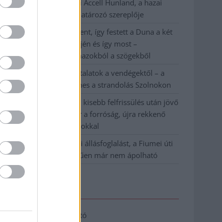
Csődbe ment a tószegi Accell Hunland, a hazai
kerékpárgyártás meghatározó szereplője
Egyszer fent, egyszer lent, így festett a Duna a két
évvel ezelőtti árvíz idején és így most –
fotógyűjtemény ugyanazokból a szögekből
Ilyenek eddig a tapasztalatok a vendégektől – a
hőhullám miatt ingyenes a strandolás Szolnokon
Nem biztató: a hétvégi kisebb felfrissülés után jövő
héten megint visszatér a forróság, újra rekkenő
hőség jön, akár 38 fokokkal
Közzétették a szakértői állásfoglalást, a Fiumei úti
fák többsége szakszerűen már nem ápolható
Elérhetőség
Adatkezelési tájékoztató