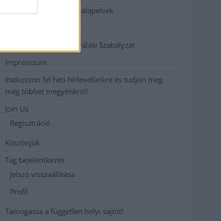
Etikai és függetlenségi alapelvek
Hirdetési árak
Hozzászólási és Moderálási Szabályzat
Impresszum
Iratkozzon fel heti hírlevelünkre és tudjon meg
még többet megyénkről!
Join Us
Regisztráció
Köszönjük
Tag bejelentkezés
Jelszó visszaállítása
Profil
Támogassa a független helyi sajtót!