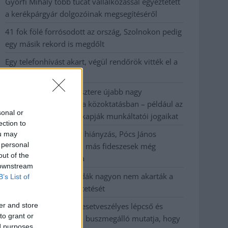
Györfi Mihály több tucat vállalkozással egyeztetett
a kerékpárgyár dolgozóinak megsegítéséről
41 fok fölé forrósodott az ország, Szolnokon pedig
egy másik rekord is megdőlt
Egy telefonhívást akart, végül rendőrök vitték el a
mezőtúri férfit
A Tisza kormány minisztere újabb nagy
változásokról döntött a közoktatásban – például az
sonal or
iskolaigazgatók visszakapják munkáltatói jogaikat
ection to
Sok volt az igazolatlan hiányzás, Pócs János
ou may
 personal
fizetéslevonást kapott, más fideszesek még
out of the
kevesebbet vittek haza
 downstream
A Szolnok megyei gazdák nagyon nem akarták a
B’s List of
JÉGER további üzemeltetését
er and store
Csendélet 5.0: alig balesetveszélyes lépcső és
to grant or
remek állapotban levő buszmegálló mutatja, hogy
ed purposes