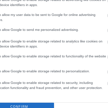
tson ide
és csatlakozzon adománygyűjtésünkhöz!
evice identifiers in apps.
,
,
s akadémia
sport
szappanos péter
o allow my user data to be sent to Google for online advertising
s.
Több tonnányi hulladékot gyűjtöttek Tiszacsege és
to allow Google to send me personalized advertising.
Tiszafüred között
o allow Google to enable storage related to analytics like cookies on
evice identifiers in apps.
o allow Google to enable storage related to functionality of the website
o allow Google to enable storage related to personalization.
o allow Google to enable storage related to security, including
cation functionality and fraud prevention, and other user protection.
Kiss Lajos
2026.07.30.
Fazekas Adrián
CONFIRM