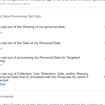
ogle consent section.
l Data Processing Opt Outs
o opt-out of the Sharing of my personal data.
d-arábiai
Al-Fateh csapatában folytatta
, ahol fél szezonon
In
zaúdi liga
külföldi játékosokra vonatkozó kvótaszabályai miatt
sszal ismételten megnyerte a MOL Magyar Kupát, emellett 13
o opt-out of the Sale of my Personal Data.
In
l egy héttel ezelőtt közös megegyezéssel szerződést bontott
to opt-out of processing my Personal Data for Targeted
ing.
In
 iránta, köztük a Paks, a Ferencváros és a
o opt-out of Collection, Use, Retention, Sale, and/or Sharing
ersonal Data that Is Unrelated with the Purposes for which it
befutó.
lected.
Out
consents
messzire elkerülné a propagandát,
iratkozzon fel hírlevelünkre
!
o allow Google to enable storage related to advertising like cookies on