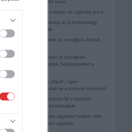
Szolnok mennyire élhető város
Pénteken újra csökken a benzin és a gázolaj ára is
Napokon belül megválasztja az új köztársasági
elnököt az Országgyűlés
Kiterjedt tüzek pusztítanak az országban, köztük
Karcagon
Harmadfokú hőségriasztás az országban:
Szolnokon klímát javítottak, helikoptereket is
bevetettek a tüzeknél
A zárkában rosszul lett, elájult – ilyen
körülményekről számoltak be a szolnoki börtönből
Váratlan fennakadás borította fel a Szolnok–
Kecskemét vasútvonal közlekedését
A polgármester a szolnoki cégekhez fordult: több
száz elbocsátott dolgozón segítene