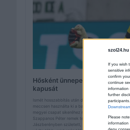
szol24.hu
If you wish 
sensitive in
confirm you
continue se
information 
further disc
participants
Downstream 
Please note
information 
deny consent