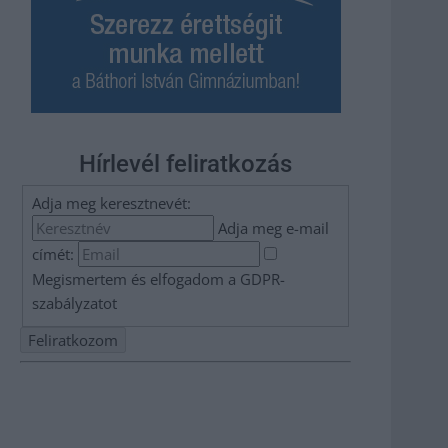
Hírlevél feliratkozás
Adja meg keresztnevét:
Adja meg e-mail
címét:
Megismertem és elfogadom a
GDPR-
szabályzat
ot
Nem szeretne lemaradni semmiről? Csak egy kattintás, és
hírlevelünk a legfrissebb információkkal és exkluzív
tartalmakkal hétről hétre postaládájába érkezik!