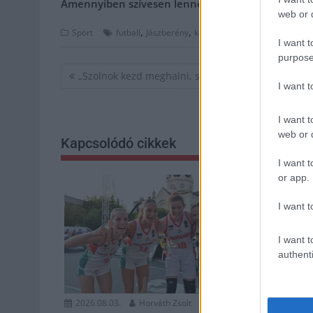
Amennyiben szívesen lenne a támogatónk,
kattin
web or d
,
,
,
,
,
Sport
futball
Jászberény
kapus
labdarúgás
nbI
puská
I want t
purpose
Bejegyzés
„Szolnok kezd meghalni, szellemváros”
I want 
navigáció
I want t
web or d
Kapcsolódó cikkek
I want t
or app.
I want t
I want t
authenti
2026.08.03.
Horváth Zsolt
2026.08.03.