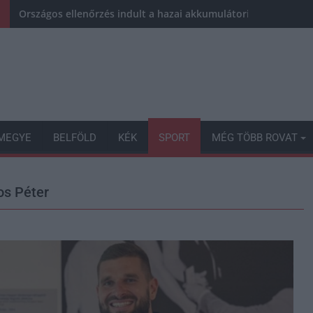
Országos ellenőrzés indult a hazai akkumulátoripari üzemek
MEGYE
BELFÖLD
KÉK
SPORT
MÉG TÖBB ROVAT
os Péter