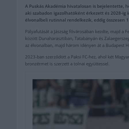
A Puskás Akadémia hivatalosan is bejelentette, h
aki szabadon igazolhatóként érkezett és 2028-ig ír
élvonalbeli rutinnal rendelkezik, eddig összesen 
Pályafutását a Jászság fővárosában kezdte, majd a F
között Dunaharasztiban, Tatabányán és Zalaegersze
az élvonalban, majd három idényen át a Budapest H
2023-ban szerződött a Paksi FC-hez, ahol két Magya
bronzérmet is szerzett a tolnai együttessel.