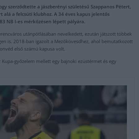
ogy szerződtette a jászberényi születésű Szappanos Pétert,
t alá a felcsúti klubhoz. A 34 éves kapus jelentős
183 NB I-es mérkőzésen lépett pályára.
erencváros utánpótlásában nevelkedett, ezután játszott többek
gen is. 2018-ban igazolt a Mezőkövesdhez, ahol bemutatkozott
onvéd első számú kapusa volt.
r Kupa-győzelem mellett egy bajnoki ezüstérmet és egy