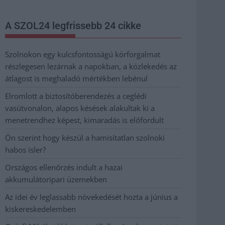
A SZOL24 legfrissebb 24 cikke
Szolnokon egy kulcsfontosságú körforgalmat
részlegesen lezárnak a napokban, a közlekedés az
átlagost is meghaladó mértékben lebénul
Elromlott a biztosítóberendezés a ceglédi
vasútvonalon, alapos késések alakultak ki a
menetrendhez képest, kimaradás is előfordult
Ön szerint hogy készül a hamisítatlan szolnoki
habos isler?
Országos ellenőrzés indult a hazai
akkumulátoripari üzemekben
Az idei év leglassabb növekedését hozta a június a
kiskereskedelemben