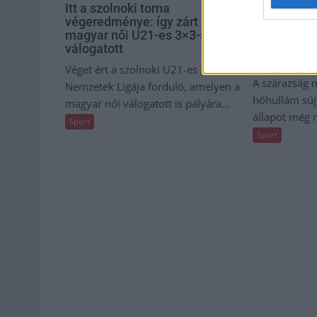
Itt a szolnoki torna
Nem halasz
végeredménye: így zárt a
focimeccse
magyar női U21-es 3×3-as
rosszul let
válogatott
is hunyt m
játékos
Véget ért a szolnoki U21-es 3×3-as
A szárazság m
Nemzetek Ligája forduló, amelyen a
hőhullám sújt
magyar női válogatott is pályára...
állapot még r
Sport
Sport