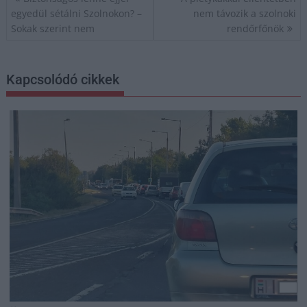
navigáció
egyedül sétálni Szolnokon? –
nem távozik a szolnoki
Sokak szerint nem
rendőrfőnök
Kapcsolódó cikkek