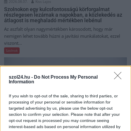
2026.08.07.
Kiss Lajos
Szolnokon egy kulcsfontosságú körforgalmat
részlegesen lezárnak a napokban, a közlekedés az
átlagost is meghaladó mértékben lebénul
Az aszfalt olyan nagymértékben károsodott, hogy már
nemigen lehet tovább húzni a javítási munkálatokat, ezzel
viszont...
Szolnok
szol24.hu -
Do Not Process My Personal
Information
If you wish to opt-out of the sale, sharing to third parties, or
processing of your personal or sensitive information for
targeted advertising by us, please use the below opt-out
section to confirm your selection. Please note that after your
opt-out request is processed you may continue seeing
interest-based ads based on personal information utilized by