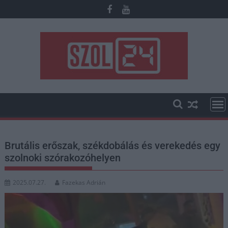
Skip
to
content
Brutális erőszak, székdobálás és verekedés egy
szolnoki szórakozóhelyen
2025.07.27.
Fazekas Adrián