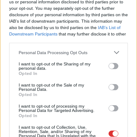
us or personal information disclosed to third parties prior to
your opt-out. You may separately opt-out of the further
2026.08.07.
Farkas András
disclosure of your personal information by third parties on the
Ön szerint hogy készül a hamisítatlan szolnoki
IAB’s list of downstream participants. This information may
habos isler?
also be disclosed by us to third parties on the
IAB’s List of
Downstream Participants
that may further disclose it to other
Igazi retró klasszikus desszert, amelyet generációk óta
third parties.
szeretnek, és amelyet sokan ma is próbálnak otthon
újraalkotni....
Please note that this website/app uses one or more Google
Personal Data Processing Opt Outs
services and may gather and store information including but
Szolnok
not limited to your visit or usage behaviour. You may click to
I want to opt-out of the Sharing of my
personal data.
grant or deny consent to Google and its third-party tags to
Opted In
use your data for below specified purposes in below Google
consent section.
I want to opt-out of the Sale of my
Personal Data.
Opted In
I want to opt-out of processing my
Personal Data for Targeted Advertising.
Opted In
I want to opt-out of Collection, Use,
Retention, Sale, and/or Sharing of my
Personal Data that Is Unrelated with the