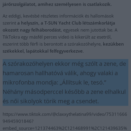
járőrszolgálatot, amihez személyesen is csatlakozik.
Az eddigi, kevésbé részletes információk és hallomások
szerint
a helyszín, a T-SUN Yacht Club létszámkorlátja
okozott nagy felháborodást
, egyesek nem jutottak be. A
TikTokra egy másfél perces videó is kikerült az esetről,
eszerint több férfi is berontott a szórakozóhelyre,
kezükben
székekkel, lapátokkal felfegyverkezve
.
A szórakozóhelyen ekkor még szólt a zene, de
hamarosan hallhatóvá válik, ahogy valaki a
mikrofonba mondja: „Állítsuk le, tesó.”
Néhány másodperccel később a zene elhalkul
és női sikolyok törik meg a csendet.
https://www.tiktok.com/@claxxythelatina99/video/75311666
94945901846?
embed_source=121374463%2C121468991%2C121439635%