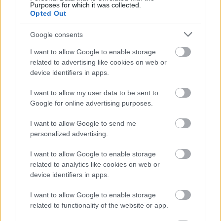
Purposes for which it was collected.
Opted Out
2026.08.07.
Horváth Zsolt
Google consents
Györfi Mihály több tucat vállalkozással egyeztetett
a kerékpárgyár dolgozóinak megsegítéséről
I want to allow Google to enable storage
related to advertising like cookies on web or
Rövid idő alatt számos vállalkozás jelezte, hogy segítene
device identifiers in apps.
azoknak a munkavállalóknak, akik a tószegi kerékpárgyár
bezárása...
I want to allow my user data to be sent to
Szolnok
Google for online advertising purposes.
I want to allow Google to send me
personalized advertising.
I want to allow Google to enable storage
related to analytics like cookies on web or
device identifiers in apps.
I want to allow Google to enable storage
related to functionality of the website or app.