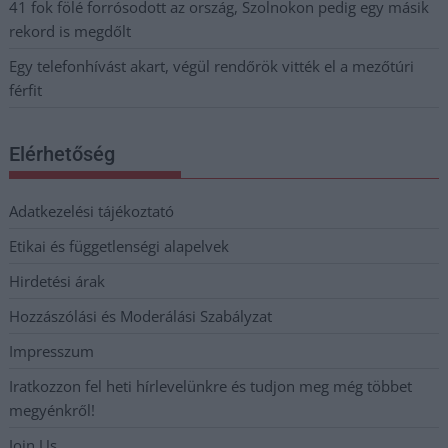
41 fok fölé forrósodott az ország, Szolnokon pedig egy másik
rekord is megdőlt
Egy telefonhívást akart, végül rendőrök vitték el a mezőtúri
férfit
Elérhetőség
Adatkezelési tájékoztató
Etikai és függetlenségi alapelvek
Hirdetési árak
Hozzászólási és Moderálási Szabályzat
Impresszum
Iratkozzon fel heti hírlevelünkre és tudjon meg még többet
megyénkről!
Join Us