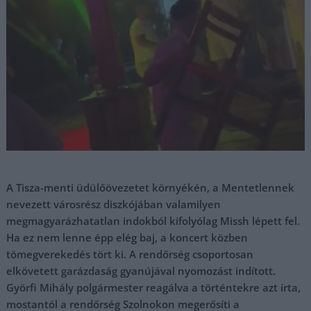
A Tisza-menti üdülőövezetet környékén, a Mentetlennek
nevezett városrész diszkójában valamilyen
megmagyarázhatatlan indokból kifolyólag Missh lépett fel.
Ha ez nem lenne épp elég baj, a koncert közben
tömegverekedés tört ki. A rendőrség csoportosan
elkövetett garázdaság gyanújával nyomozást indított.
Györfi Mihály polgármester reagálva a történtekre azt írta,
mostantól a rendőrség Szolnokon megerősíti a