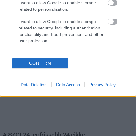
I want to allow Google to enable storage
related to personalization.
I want to allow Google to enable storage
related to security, including authentication
functionality and fraud prevention, and other
user protection.
Hírlevél feliratkozás
Adja meg keresztnevét:
Adja
CONFIRM
meg e-mail címét:
Megismertem és elfogadom a
GDPR-szabályzat
ot
Data Deletion
Data Access
Privacy Policy
Nem szeretne lemaradni semmiről? Csak egy kattintás, és hírlevelünk a
legfrissebb információkkal és exkluzív tartalmakkal hétről hétre
postaládájába érkezik!
A SZOL24 legfrissebb 24 cikke