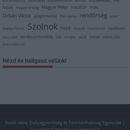
közlekedés
koronavírus
kórház
kosárlabda
kunszentmárton
lmp
Magyar Péter
máv
lopás
mezőtúr
magyarország
rendőrség
Orbán Viktor
polgármester
Pócs János
sport
Szolnok
tisza
tiszafüred
Szalay Ferenc
tisza-tó
tiszaföldvár
törökszentmiklós
vonat
választás
tűz
tisza part
vasút
ukrajna
önkormányzat
Nézd és hallgasd velünk!
Kiadó neve: Esélyegyenlőség és Fenntarthatóság Egyesület |
Copyright © Minden jog fenntartva!