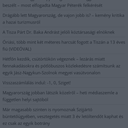
beszélt – most elfogadta Magyar Péterék felkérését
Drágább lett Magyarország, de vajon jobb is? – kemény kritika
a hazai turizmusról
A Tisza Párt Dr. Baka Andrást jelöli köztársasági elnöknek
Óriási, több mint két méteres harcsát fogott a Tiszán a 13 éves
fiú (VIDEÓVAL)
Hétfőn kezdik, csütörtökön végeznek – lezárás miatt
fennakadásokra és pótlóbuszos közlekedésre számítsunk az
egyik Jász-Nagykun-Szolnok megyei vasútvonalon
Visszaszámlálás indul: -1, 0, Sziget!
Magyarország jobban látszik közelről – heti médiaszemle a
független helyi sajtóból
Már magasabb szinten is nyomoznak Szijjártó
büntetőügyében, vesztegetés miatt 3 év letöltendőt kaphat és
ez csak az egyik botrány