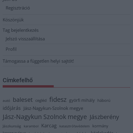
Regisztráció
Köszönjük
Tag bejelentkezés
Jelszó visszaállítása
Profil
Támogassa a független helyi sajtót!
Címkefelhő
fidesz
baleset
györfi mihály
cegléd
háború
autó
időjárás
Jász-Nagykun-Szolnok megye
Jász-Nagykun Szolnok megye
Jászberény
Karcag
kormány
Jászkunság
karambol
katasztrófavédelem