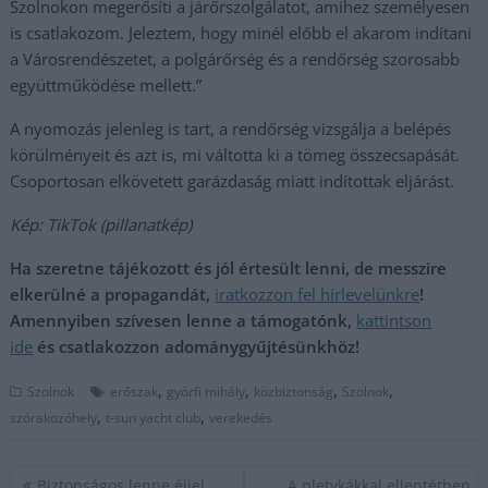
Szolnokon megerősíti a járőrszolgálatot, amihez személyesen
is csatlakozom. Jeleztem, hogy minél előbb el akarom indítani
a Városrendészetet, a polgárőrség és a rendőrség szorosabb
együttműködése mellett.”
A nyomozás jelenleg is tart, a rendőrség vizsgálja a belépés
körülményeit és azt is, mi váltotta ki a tömeg összecsapását.
Csoportosan elkövetett garázdaság miatt indítottak eljárást.
Kép: TikTok (pillanatkép)
Ha szeretne tájékozott és jól értesült lenni, de messzire
elkerülné a propagandát,
iratkozzon fel hírlevelünkre
!
Amennyiben szívesen lenne a támogatónk,
kattintson
ide
és csatlakozzon adománygyűjtésünkhöz!
,
,
,
,
Szolnok
erőszak
györfi mihály
közbiztonság
Szolnok
,
,
szórakozóhely
t-sun yacht club
verekedés
Bejegyzés
Biztonságos lenne éjjel
A pletykákkal ellentétben