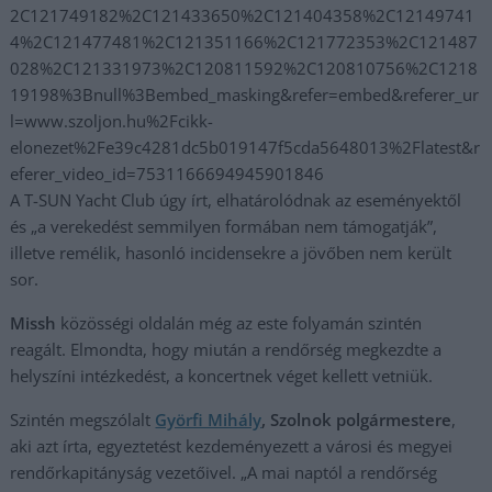
2C121749182%2C121433650%2C121404358%2C12149741
4%2C121477481%2C121351166%2C121772353%2C121487
028%2C121331973%2C120811592%2C120810756%2C1218
19198%3Bnull%3Bembed_masking&refer=embed&referer_ur
l=www.szoljon.hu%2Fcikk-
elonezet%2Fe39c4281dc5b019147f5cda5648013%2Flatest&r
eferer_video_id=7531166694945901846
A T-SUN Yacht Club úgy írt, elhatárolódnak az eseményektől
és „a verekedést semmilyen formában nem támogatják”,
illetve remélik, hasonló incidensekre a jövőben nem került
sor.
Missh
közösségi oldalán még az este folyamán szintén
reagált. Elmondta, hogy miután a rendőrség megkezdte a
helyszíni intézkedést, a koncertnek véget kellett vetniük.
Szintén megszólalt
Györfi Mihály
, Szolnok polgármestere
,
aki azt írta, egyeztetést kezdeményezett a városi és megyei
rendőrkapitányság vezetőivel. „A mai naptól a rendőrség