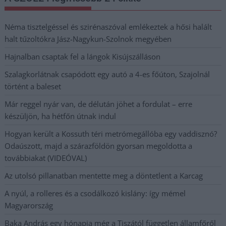
Néma tisztelgéssel és szirénaszóval emlékeztek a hősi halált
halt tűzoltókra Jász-Nagykun-Szolnok megyében
Hajnalban csaptak fel a lángok Kisújszálláson
Szalagkorlátnak csapódott egy autó a 4-es főúton, Szajolnál
történt a baleset
Már reggel nyár van, de délután jöhet a fordulat – erre
készüljön, ha hétfőn útnak indul
Hogyan került a Kossuth téri metrómegállóba egy vaddisznó?
Odaúszott, majd a szárazföldön gyorsan megoldotta a
továbbiakat (VIDEÓVAL)
Az utolsó pillanatban mentette meg a döntetlent a Karcag
A nyúl, a rolleres és a csodálkozó kislány: így mémel
Magyarország
Baka András egy hónapja még a Tiszától független államfőről