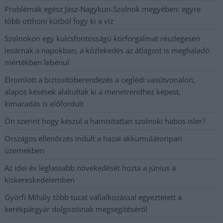
Problémák egész Jász-Nagykun-Szolnok megyében: egyre
több otthoni kútból fogy ki a víz
Szolnokon egy kulcsfontosságú körforgalmat részlegesen
lezárnak a napokban, a közlekedés az átlagost is meghaladó
mértékben lebénul
Elromlott a biztosítóberendezés a ceglédi vasútvonalon,
alapos késések alakultak ki a menetrendhez képest,
kimaradás is előfordult
Ön szerint hogy készül a hamisítatlan szolnoki habos isler?
Országos ellenőrzés indult a hazai akkumulátoripari
üzemekben
Az idei év leglassabb növekedését hozta a június a
kiskereskedelemben
Györfi Mihály több tucat vállalkozással egyeztetett a
kerékpárgyár dolgozóinak megsegítéséről