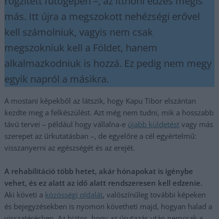
rögzített futógépen –, az itthoni edzés mégis
más. Itt újra a megszokott nehézségi erővel
kell számolniuk, vagyis nem csak
megszokniuk kell a Földet, hanem
alkalmazkodniuk is hozzá. Ez pedig nem megy
egyik napról a másikra.
A mostani képekből az látszik, hogy Kapu Tibor elszántan
kezdte meg a felkészülést. Azt még nem tudni, mik a hosszabb
távú tervei – például hogy vállalna-e
újabb küldetést
vagy más
szerepet az űrkutatásban –, de egyelőre a cél egyértelmű:
visszanyerni az egészségét és az erejét.
A rehabilitáció több hetet, akár hónapokat is igénybe
vehet, és ez alatt az idő alatt rendszeresen kell edzenie.
Aki követi a
közösségi oldalát
, valószínűleg további képeken
és bejegyzésekben is nyomon követheti majd, hogyan halad a
visszatérésben. Az biztos, hogy az űrutazás után nemcsak a