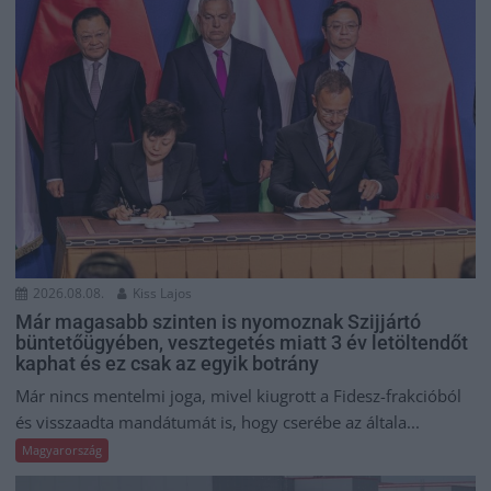
2026.08.08.
Kiss Lajos
Már magasabb szinten is nyomoznak Szijjártó
büntetőügyében, vesztegetés miatt 3 év letöltendőt
kaphat és ez csak az egyik botrány
Már nincs mentelmi joga, mivel kiugrott a Fidesz-frakcióból
és visszaadta mandátumát is, hogy cserébe az általa...
Magyarország