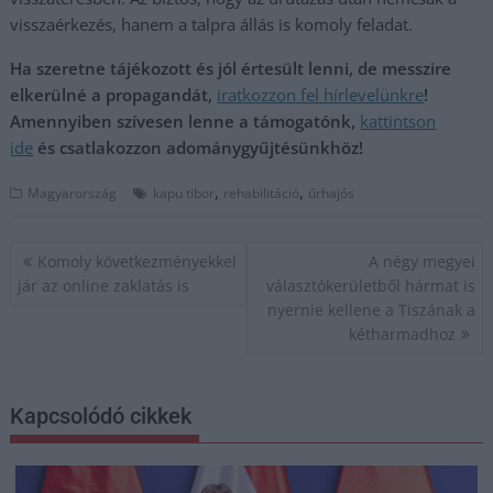
visszaérkezés, hanem a talpra állás is komoly feladat.
Ha szeretne tájékozott és jól értesült lenni, de messzire
elkerülné a propagandát,
iratkozzon fel hírlevelünkre
!
Amennyiben szívesen lenne a támogatónk,
kattintson
ide
és csatlakozzon adománygyűjtésünkhöz!
,
,
Magyarország
kapu tibor
rehabilitáció
űrhajós
Bejegyzés
Komoly következményekkel
A négy megyei
navigáció
jár az online zaklatás is
választókerületből hármat is
nyernie kellene a Tiszának a
kétharmadhoz
Kapcsolódó cikkek