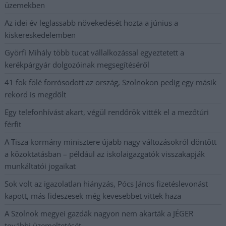
üzemekben
Az idei év leglassabb növekedését hozta a június a
kiskereskedelemben
Györfi Mihály több tucat vállalkozással egyeztetett a
kerékpárgyár dolgozóinak megsegítéséről
41 fok fölé forrósodott az ország, Szolnokon pedig egy másik
rekord is megdőlt
Egy telefonhívást akart, végül rendőrök vitték el a mezőtúri
férfit
A Tisza kormány minisztere újabb nagy változásokról döntött
a közoktatásban – például az iskolaigazgatók visszakapják
munkáltatói jogaikat
Sok volt az igazolatlan hiányzás, Pócs János fizetéslevonást
kapott, más fideszesek még kevesebbet vittek haza
A Szolnok megyei gazdák nagyon nem akarták a JÉGER
további üzemeltetését