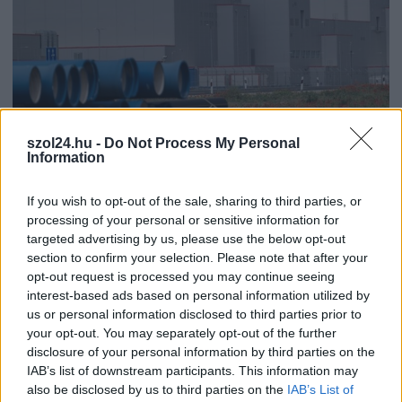
szol24.hu -
Do Not Process My Personal
Information
If you wish to opt-out of the sale, sharing to third parties, or
processing of your personal or sensitive information for
targeted advertising by us, please use the below opt-out
2026.08.07.
Fazekas Adrián
section to confirm your selection. Please note that after your
Országos ellenőrzés indult a hazai akkumulátoripari
opt-out request is processed you may continue seeing
üzemekben
interest-based ads based on personal information utilized by
us or personal information disclosed to third parties prior to
Szigorú hatósági vizsgálat alá vonják az akkumulátorgyártás
your opt-out. You may separately opt-out of the further
teljes működési láncát Magyarországon. Az augusztus 1-jétől
disclosure of your personal information by third parties on the
indult országos...
IAB’s list of downstream participants. This information may
Magyarország
also be disclosed by us to third parties on the
IAB’s List of