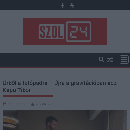
Skip
to
content
Űrből a futópadra – Újra a gravitációban edz
Kapu Tibor
2025.07.21.
szol24.hu