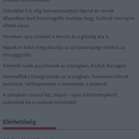
Csendélet 5.0: alig balesetveszélyes lépcső és remek
állapotban levő buszmegálló mutatja, hogy Szolnok mennyire
élhető város
Pénteken újra csökken a benzin és a gázolaj ára is
Napokon belül megválasztja az új köztársasági elnököt az
Országgyűlés
Kiterjedt tüzek pusztítanak az országban, köztük Karcagon
Harmadfokú hőségriasztás az országban: Szolnokon klímát
javítottak, helikoptereket is bevetettek a tüzeknél
A zárkában rosszul lett, elájult – ilyen körülményekről
számoltak be a szolnoki börtönből
Elérhetőség