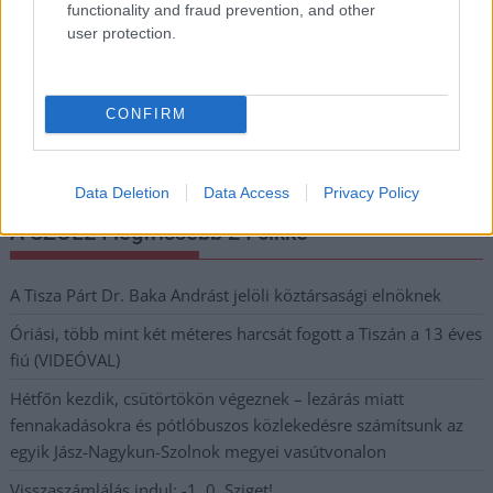
functionality and fraud prevention, and other
Megismertem és elfogadom a
GDPR-szabályzat
ot
user protection.
Nem szeretne lemaradni semmiről? Csak egy kattintás, és hírlevelünk a
CONFIRM
legfrissebb információkkal és exkluzív tartalmakkal hétről hétre
postaládájába érkezik!
Data Deletion
Data Access
Privacy Policy
A SZOL24 legfrissebb 24 cikke
A Tisza Párt Dr. Baka Andrást jelöli köztársasági elnöknek
Óriási, több mint két méteres harcsát fogott a Tiszán a 13 éves
fiú (VIDEÓVAL)
Hétfőn kezdik, csütörtökön végeznek – lezárás miatt
fennakadásokra és pótlóbuszos közlekedésre számítsunk az
egyik Jász-Nagykun-Szolnok megyei vasútvonalon
Visszaszámlálás indul: -1, 0, Sziget!