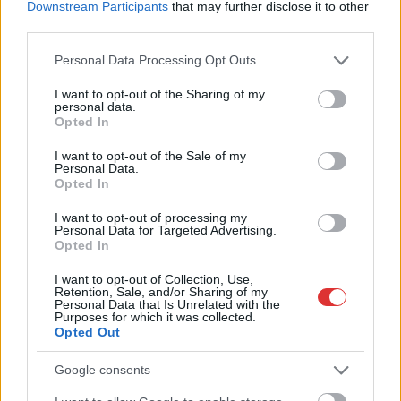
Downstream Participants
that may further disclose it to other
third parties.
Please note that this website/app uses one or more Google
Personal Data Processing Opt Outs
services and may gather and store information including but
not limited to your visit or usage behaviour. You may click to
I want to opt-out of the Sharing of my
personal data.
grant or deny consent to Google and its third-party tags to
Opted In
use your data for below specified purposes in below Google
consent section.
I want to opt-out of the Sale of my
Personal Data.
Opted In
I want to opt-out of processing my
Personal Data for Targeted Advertising.
Opted In
2026.08.07.
Fazekas Adrián
I want to opt-out of Collection, Use,
Az idei év leglassabb növekedését hozta a június a
Retention, Sale, and/or Sharing of my
kiskereskedelemben
Personal Data that Is Unrelated with the
Purposes for which it was collected.
Bár a hazai kiskereskedelmi forgalom idén júniusban is
Opted Out
bővülni tudott, a növekedési ütem jelentősen lelassult a...
Google consents
Magyarország