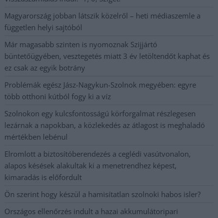
Magyarország jobban látszik közelről – heti médiaszemle a
független helyi sajtóból
Már magasabb szinten is nyomoznak Szijjártó
büntetőügyében, vesztegetés miatt 3 év letöltendőt kaphat és
ez csak az egyik botrány
Problémák egész Jász-Nagykun-Szolnok megyében: egyre
több otthoni kútból fogy ki a víz
Szolnokon egy kulcsfontosságú körforgalmat részlegesen
lezárnak a napokban, a közlekedés az átlagost is meghaladó
mértékben lebénul
Elromlott a biztosítóberendezés a ceglédi vasútvonalon,
alapos késések alakultak ki a menetrendhez képest,
kimaradás is előfordult
Ön szerint hogy készül a hamisítatlan szolnoki habos isler?
Országos ellenőrzés indult a hazai akkumulátoripari