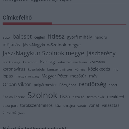
Címkefelhő
fidesz
baleset
györfi mihály
cegléd
háború
autó
időjárás
Jász-Nagykun-Szolnok megye
Jász-Nagykun Szolnok megye
Jászberény
Karcag
kormány
Jászkunság
karambol
katasztrófavédelem
közlekedés
koronavírus
kórház
kosárlabda
kunszentmárton
lmp
Magyar Péter
máv
lopás
mezőtúr
magyarország
rendőrség
Orbán Viktor
polgármester
Pócs János
sport
Szolnok
tisza
tiszafüred
Szalay Ferenc
tisza-tó
tiszaföldvár
törökszentmiklós
vonat
választás
tűz
tisza part
vasút
ukrajna
önkormányzat
Nézd és hallgasd velünk!