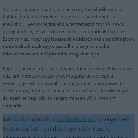
A gravitációhiány miatt a test nem úgy terhelődik, mint a
Földön. Emiatt az izmok és a csontok is veszítenek az
erejükből. Ilyenkor leginkább a testtartást biztosító izmok
gyengülnek el, és a csontok is kevésbé maradnak tömörek.
Ezért van az, hogy
egy hosszabb küldetés után az űrhajósok
nem tudnak csak úgy visszaállni a régi ritmusba –
fokozatosan kell felépíteniük magukat újra.
Kapu Tibor most épp ezt a folyamatot kezdi meg. Futópadon
edz, ami nemcsak az izmokat mozgatja át, de segít a
vérkeringésnek is visszaállni a megszokott működésre. Ez
azért fontos, mert az űrben a testnek mások a körülményei,
és, azért kell egy idő, mire újra minden „földi módon”
működik.
Bár az űrhajósok a
küldetés alatt
is végeznek
testmozgást – például egy különleges,