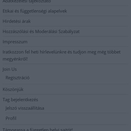
Adatkezelési tájékoztató
Etikai és függetlenségi alapelvek
Hirdetési árak
Hozzászólási és Moderálási Szabályzat
Impresszum
Iratkozzon fel heti hírlevelünkre és tudjon meg még többet
megyénkről!
Join Us
Regisztráció
Köszönjük
Tag bejelentkezés
Jelszó visszaállítása
Profil
Támogassa a független helyi sajtót!