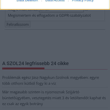
Data Deletion
Data Access
Privacy Policy
Adja meg keresztnevét:
Adja
meg e-mail címét:
Megismertem és elfogadom a
GDPR-szabályzat
ot
Nem szeretne lemaradni semmiről? Csak egy kattintás, és hírlevelünk a
legfrissebb információkkal és exkluzív tartalmakkal hétről hétre
postaládájába érkezik!
A SZOL24 legfrissebb 24 cikke
Problémák egész Jász-Nagykun-Szolnok megyében: egyre
több otthoni kútból fogy ki a víz
Már magasabb szinten is nyomoznak Szijjártó
büntetőügyében, vesztegetés miatt 3 év letöltendőt kaphat és
ez csak az egyik botrány