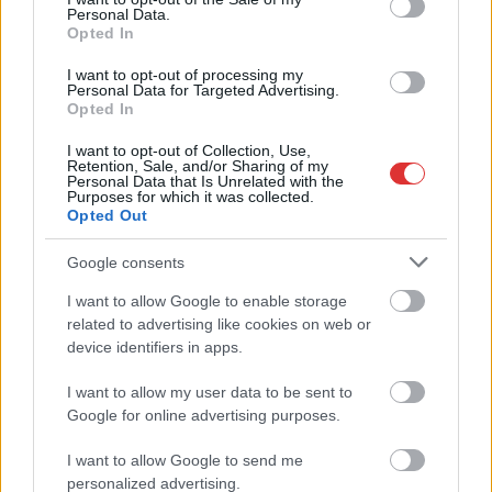
indult országos...
Personal Data.
Magyarország
Opted In
I want to opt-out of processing my
Personal Data for Targeted Advertising.
Opted In
I want to opt-out of Collection, Use,
Retention, Sale, and/or Sharing of my
Personal Data that Is Unrelated with the
Purposes for which it was collected.
Opted Out
Google consents
I want to allow Google to enable storage
related to advertising like cookies on web or
device identifiers in apps.
2026.08.07.
Fazekas Adrián
I want to allow my user data to be sent to
Az idei év leglassabb növekedését hozta a június a
Google for online advertising purposes.
kiskereskedelemben
Bár a hazai kiskereskedelmi forgalom idén júniusban is
I want to allow Google to send me
bővülni tudott, a növekedési ütem jelentősen lelassult a...
personalized advertising.