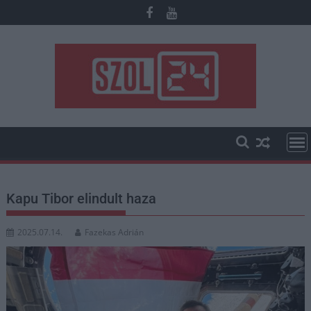
Skip
to
content
Kapu Tibor elindult haza
2025.07.14.
Fazekas Adrián