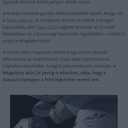
Egyesült Államok keleti partjain tértek vissza.
A leválás művelete gondos előkészületekkel zajlott. Ahogy azt
a
Telex megírta
, az űrhajósok először átszálltak a Dragon
kapszulába, ahol
Kapu Tibor
segített társainak az űrruhák
felvételében és a biztonsági hevederek rögzítésében, mielőtt ő
maga is elfoglalta helyét.
A leválás után a kapszula elsőként egy enyhe lökéssel
eltávolodott az űrállomástól, majd saját hajtóműveivel
folytatta a távolodást. A végső pályamódosító manőver,
a
fékgyújtás akár 24 percig is eltarthat, célja, hogy a
kapszula belépjen a Föld légkörébe vezető ívre.