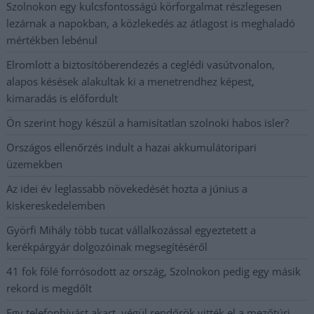
Szolnokon egy kulcsfontosságú körforgalmat részlegesen
lezárnak a napokban, a közlekedés az átlagost is meghaladó
mértékben lebénul
Elromlott a biztosítóberendezés a ceglédi vasútvonalon,
alapos késések alakultak ki a menetrendhez képest,
kimaradás is előfordult
Ön szerint hogy készül a hamisítatlan szolnoki habos isler?
Országos ellenőrzés indult a hazai akkumulátoripari
üzemekben
Az idei év leglassabb növekedését hozta a június a
kiskereskedelemben
Györfi Mihály több tucat vállalkozással egyeztetett a
kerékpárgyár dolgozóinak megsegítéséről
41 fok fölé forrósodott az ország, Szolnokon pedig egy másik
rekord is megdőlt
Egy telefonhívást akart, végül rendőrök vitték el a mezőtúri