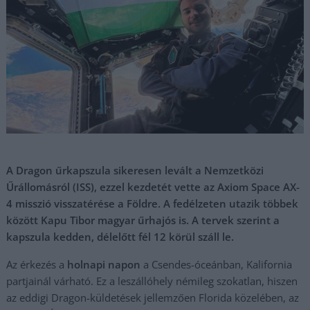
A Dragon űrkapszula sikeresen levált a Nemzetközi
Űrállomásról (ISS), ezzel kezdetét vette az Axiom Space AX-
4 misszió visszatérése a Földre. A fedélzeten utazik többek
között Kapu Tibor magyar űrhajós is. A tervek szerint a
kapszula kedden, délelőtt fél 12 körül száll le.
Az érkezés a
holnapi napon
a Csendes-óceánban, Kalifornia
partjainál várható. Ez a leszállóhely némileg szokatlan, hiszen
az eddigi Dragon-küldetések jellemzően Florida közelében, az