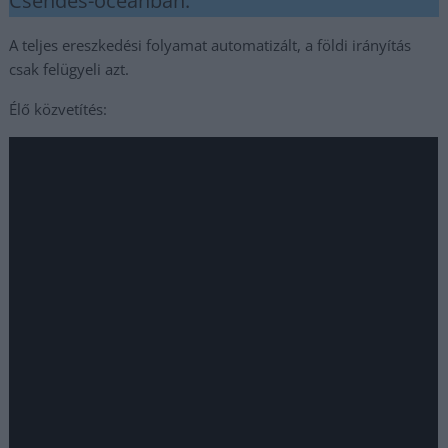
Csendes-óceánban.
A teljes ereszkedési folyamat automatizált, a földi irányítás
csak felügyeli azt.
Élő közvetítés: