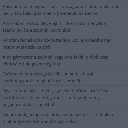
Harmadfokú hőségriasztás az országban: Szolnokon klímát
javítottak, helikoptereket is bevetettek a tüzeknél
A zárkában rosszul lett, elájult – ilyen körülményekről
számoltak be a szolnoki börtönből
Váratlan fennakadás borította fel a Szolnok–Kecskemét
vasútvonal közlekedését
A polgármester a szolnoki cégekhez fordult: több száz
elbocsátott dolgozón segítene
Csődbe ment a tószegi Accell Hunland, a hazai
kerékpárgyártás meghatározó szereplője
Egyszer fent, egyszer lent, így festett a Duna a két évvel
ezelőtti árvíz idején és így most – fotógyűjtemény
ugyanazokból a szögekből
Ilyenek eddig a tapasztalatok a vendégektől – a hőhullám
miatt ingyenes a strandolás Szolnokon