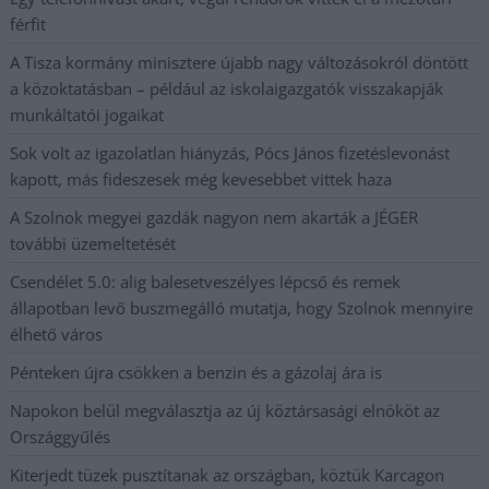
férfit
A Tisza kormány minisztere újabb nagy változásokról döntött
a közoktatásban – például az iskolaigazgatók visszakapják
munkáltatói jogaikat
Sok volt az igazolatlan hiányzás, Pócs János fizetéslevonást
kapott, más fideszesek még kevesebbet vittek haza
A Szolnok megyei gazdák nagyon nem akarták a JÉGER
további üzemeltetését
Csendélet 5.0: alig balesetveszélyes lépcső és remek
állapotban levő buszmegálló mutatja, hogy Szolnok mennyire
élhető város
Pénteken újra csökken a benzin és a gázolaj ára is
Napokon belül megválasztja az új köztársasági elnököt az
Országgyűlés
Kiterjedt tüzek pusztítanak az országban, köztük Karcagon