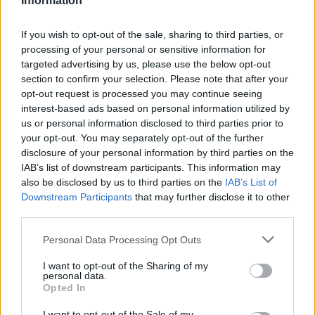
Information
Magyarország
If you wish to opt-out of the sale, sharing to third parties, or
processing of your personal or sensitive information for
targeted advertising by us, please use the below opt-out
section to confirm your selection. Please note that after your
opt-out request is processed you may continue seeing
interest-based ads based on personal information utilized by
us or personal information disclosed to third parties prior to
your opt-out. You may separately opt-out of the further
disclosure of your personal information by third parties on the
IAB’s list of downstream participants. This information may
also be disclosed by us to third parties on the
IAB’s List of
Downstream Participants
that may further disclose it to other
third parties.
2026.08.07.
Fazekas Adrián
Please note that this website/app uses one or more Google
Personal Data Processing Opt Outs
Országos ellenőrzés indult a hazai akkumulátoripari
services and may gather and store information including but
üzemekben
not limited to your visit or usage behaviour. You may click to
I want to opt-out of the Sharing of my
personal data.
Szigorú hatósági vizsgálat alá vonják az akkumulátorgyártás
grant or deny consent to Google and its third-party tags to
Opted In
use your data for below specified purposes in below Google
teljes működési láncát Magyarországon. Az augusztus 1-jétől
consent section.
I want to opt-out of the Sale of my