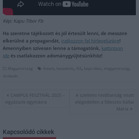
Kép: Kapu Tibor Fb
Ha szeretne tájékozott és jól értesült lenni, de messzire
elkerülné a propagandát,
iratkozzon fel hírlevelünkre
!
Amennyiben szívesen lenne a támogatónk,
kattintson
ide
és csatlakozzon adománygyűjtésünkhöz!
,
,
,
,
,
Magyarország
Axiom
hazatérés
ISS
kapu tibor
magyarország
űrutazás
Bejegyzés
CAMPUS FESZTIVÁL 2025 –
A szellemi nívótlanság miatt
navigáció
vigyázunk egymásra
elégedetlen a fideszes Kállai
Mária
Kapcsolódó cikkek