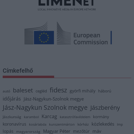
Címkefelhő
fidesz
baleset
györfi mihály
cegléd
háború
autó
időjárás
Jász-Nagykun-Szolnok megye
Jász-Nagykun Szolnok megye
Jászberény
Karcag
kormány
Jászkunság
karambol
katasztrófavédelem
közlekedés
koronavírus
kórház
kosárlabda
kunszentmárton
lmp
Magyar Péter
máv
lopás
mezőtúr
magyarország