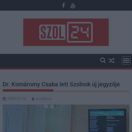
Skip
to
content
Dr. Komáromy Csaba lett Szolnok új jegyzője
2025.07.15.
szol24.hu