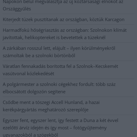
Napokon belül megválasztja az új köztársasági elnököt az
Országgyűlés
Kiterjedt tüzek pusztítanak az országban, köztük Karcagon
Harmadfokú hőségriasztás az országban: Szolnokon klímát
javítottak, helikoptereket is bevetettek a tüzeknél
A zárkában rosszul lett, elájult – ilyen körülményekről
számoltak be a szolnoki börtönből
Váratlan fennakadás borította fel a Szolnok–Kecskemét
vasútvonal közlekedését
A polgármester a szolnoki cégekhez fordult: több száz
elbocsátott dolgozón segítene
Csődbe ment a tószegi Accell Hunland, a hazai
kerékpárgyártás meghatározó szereplője
Egyszer fent, egyszer lent, így festett a Duna a két évvel
ezelőtti árvíz idején és így most – fotógyűjtemény
ugyanazokból a szögekből