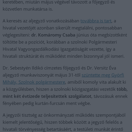
keretében, miután május végével távozott a főjegyző és
közvetlen munkatársa is.
A keresés az aljegyző vonatkozásában
továbbra is tart
, a
hivatal vezetőjét azonban sikerült megtalálni, pontosabban
véglegesíteni:
dr. Komáromy Csaba
június óta megbízottként
töltötte be a pozíciót, korábban a szolnoki Polgármesteri
Hivatal Vagyongazdálkodási Igazgatóságát vezette, így a
hivatali struktúrát és működést minden bizonnyal jól ismeri.
Dr. Sebestyén Ildikó címzetes főjegyző és Dr. Versitz Éva
aljegyző munkaviszonyát május 31-től
szüntette meg Györfi
Mihály, Szolnok polgármestere
, amiből komoly vita alakult ki
a közgyűlésben, hiszen a szolnoki közigazgatási vezetők
több,
mint két évtizede teljesítettek szolgálatot
, távozásuk ennek
fényében pedig kurtán-furcsán ment végbe.
A jegyzői tisztség az önkormányzati működés szempontjából
kiemelt jelentőségű, hiszen többek között a jegyző felelős a
hivatali törvényesség betartásáért, a testületi munkát érintő