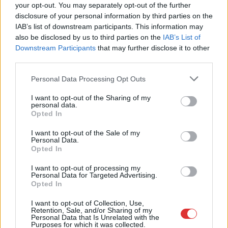
your opt-out. You may separately opt-out of the further
Szolnok mennyire élhető város
disclosure of your personal information by third parties on the
Ha csak ezeket a képeket látnánk, azt gondolnánk, hogy az
IAB’s list of downstream participants. This information may
egyik leglepusztultabb balkáni vidéken járunk, de...
also be disclosed by us to third parties on the
IAB’s List of
Downstream Participants
that may further disclose it to other
Szolnok
third parties.
Please note that this website/app uses one or more Google
Personal Data Processing Opt Outs
services and may gather and store information including but
not limited to your visit or usage behaviour. You may click to
I want to opt-out of the Sharing of my
personal data.
grant or deny consent to Google and its third-party tags to
Opted In
use your data for below specified purposes in below Google
consent section.
I want to opt-out of the Sale of my
Personal Data.
Opted In
I want to opt-out of processing my
Personal Data for Targeted Advertising.
Opted In
I want to opt-out of Collection, Use,
Retention, Sale, and/or Sharing of my
Personal Data that Is Unrelated with the
Purposes for which it was collected.