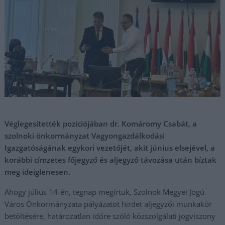
Véglegesítették pozíciójában dr. Komáromy Csabát, a
szolnoki önkormányzat Vagyongazdálkodási
Igazgatóságának egykori vezetőjét, akit június elsejével, a
korábbi címzetes főjegyző és aljegyző távozása után bíztak
meg ideiglenesen.
Ahogy július 14-én, tegnap megírtuk, Szolnok Megyei Jogú
Város Önkormányzata pályázatot hirdet aljegyzői munkakör
betöltésére, határozatlan időre szóló közszolgálati jogviszony