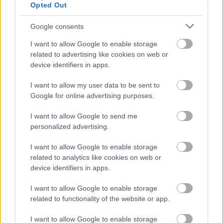
Opted Out
Hírlevél feliratkozás
Google consents
Adja meg keresztnevét:
Adja
I want to allow Google to enable storage
related to advertising like cookies on web or
meg e-mail címét:
device identifiers in apps.
Megismertem és elfogadom a
GDPR-szabályzat
ot
I want to allow my user data to be sent to
Google for online advertising purposes.
Nem szeretne lemaradni semmiről? Csak egy kattintás, és hírlevelünk a
I want to allow Google to send me
legfrissebb információkkal és exkluzív tartalmakkal hétről hétre
personalized advertising.
postaládájába érkezik!
I want to allow Google to enable storage
related to analytics like cookies on web or
A SZOL24 legfrissebb 24 cikke
device identifiers in apps.
I want to allow Google to enable storage
Problémák egész Jász-Nagykun-Szolnok megyében: egyre
related to functionality of the website or app.
több otthoni kútból fogy ki a víz
I want to allow Google to enable storage