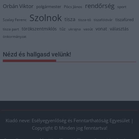
rendőrség
Orbán Viktor
polgármester
Pócs János
sport
Szolnok
tisza
tiszafüred
Szalay Ferenc
tisza-tó
tiszaföldvár
törökszentmiklós
vonat
választás
tűz
tisza part
vasút
ukrajna
önkormányzat
Nézd és hallgasd velünk!
Kiadó neve: Esélyegyenlőség és Fenntarthatóság Egyesület |
Copyright © Minden jog fenntartva!