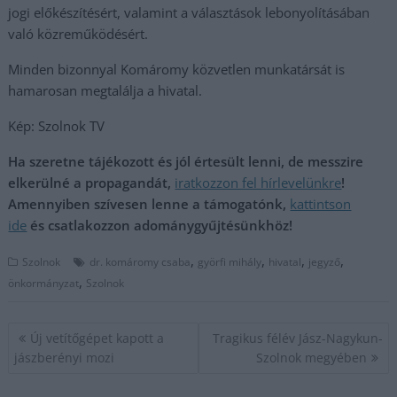
jogi előkészítésért, valamint a választások lebonyolításában
való közreműködésért.
Minden bizonnyal Komáromy közvetlen munkatársát is
hamarosan megtalálja a hivatal.
Kép: Szolnok TV
Ha szeretne tájékozott és jól értesült lenni, de messzire
elkerülné a propagandát,
iratkozzon fel hírlevelünkre
!
Amennyiben szívesen lenne a támogatónk,
kattintson
ide
és csatlakozzon adománygyűjtésünkhöz!
,
,
,
,
Szolnok
dr. komáromy csaba
györfi mihály
hivatal
jegyző
,
önkormányzat
Szolnok
Bejegyzés
Új vetítőgépet kapott a
Tragikus félév Jász-Nagykun-
navigáció
jászberényi mozi
Szolnok megyében