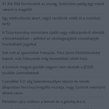
41 fok fölé forrósodott az ország, Szolnokon pedig egy másik
rekord is megdőlt
Egy telefonhívást akart, végül rendőrök vitték el a mezőtúri
férfit
A Tisza kormány minisztere újabb nagy változásokról döntött
a közoktatásban – például az iskolaigazgatók visszakapják
munkáltatói jogaikat
Sok volt az igazolatlan hiányzás, Pócs János fizetéslevonást
kapott, más fideszesek még kevesebbet vittek haza
A Szolnok megyei gazdák nagyon nem akarták a JÉGER
további üzemeltetését
Csendélet 5.0: alig balesetveszélyes lépcső és remek
állapotban levő buszmegálló mutatja, hogy Szolnok mennyire
élhető város
Pénteken újra csökken a benzin és a gázolaj ára is