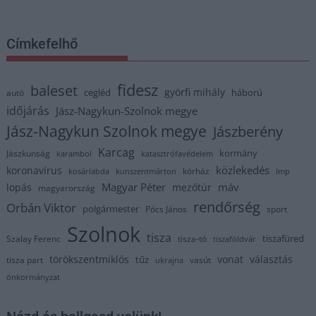
Címkefelhő
fidesz
baleset
györfi mihály
cegléd
háború
autó
időjárás
Jász-Nagykun-Szolnok megye
Jász-Nagykun Szolnok megye
Jászberény
Karcag
kormány
Jászkunság
karambol
katasztrófavédelem
közlekedés
koronavírus
kórház
kosárlabda
kunszentmárton
lmp
Magyar Péter
máv
lopás
mezőtúr
magyarország
rendőrség
Orbán Viktor
polgármester
Pócs János
sport
Szolnok
tisza
tiszafüred
Szalay Ferenc
tisza-tó
tiszaföldvár
törökszentmiklós
vonat
választás
tűz
tisza part
vasút
ukrajna
önkormányzat