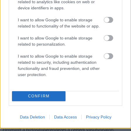
related to analytics like cookies on web or
device identifiers in apps.
Nem szeretne lemaradni semmiről? Csak egy kattintás, és hírlevelünk a
I want to allow Google to enable storage
legfrissebb információkkal és exkluzív tartalmakkal hétről hétre
related to functionality of the website or app.
postaládájába érkezik!
I want to allow Google to enable storage
related to personalization.
A SZOL24 legfrissebb 24 cikke
I want to allow Google to enable storage
related to security, including authentication
Problémák egész Jász-Nagykun-Szolnok megyében: egyre
functionality and fraud prevention, and other
több otthoni kútból fogy ki a víz
user protection.
Már magasabb szinten is nyomoznak Szijjártó
büntetőügyében, vesztegetés miatt 3 év letöltendőt kaphat és
ez csak az egyik botrány
CONFIRM
Szolnokon egy kulcsfontosságú körforgalmat részlegesen
lezárnak a napokban, a közlekedés az átlagost is meghaladó
Data Deletion
Data Access
Privacy Policy
mértékben lebénul
Elromlott a biztosítóberendezés a ceglédi vasútvonalon,