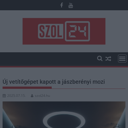
Skip
to
content
Új vetítőgépet kapott a jászberényi mozi
2025.07.15.
szol24.hu