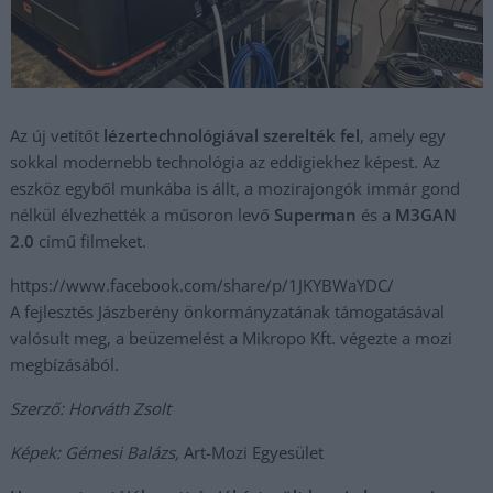
Az új vetítőt
lézertechnológiával szerelték fel
, amely egy
sokkal modernebb technológia az eddigiekhez képest. Az
eszköz egyből munkába is állt, a mozirajongók immár gond
nélkül élvezhették a műsoron levő
Superman
és a
M3GAN
2.0
című filmeket.
https://www.facebook.com/share/p/1JKYBWaYDC/
A fejlesztés Jászberény önkormányzatának támogatásával
valósult meg, a beüzemelést a Mikropo Kft. végezte a mozi
megbízásából.
Szerző: Horváth Zsolt
Képek: Gémesi Balázs,
Art-Mozi Egyesület