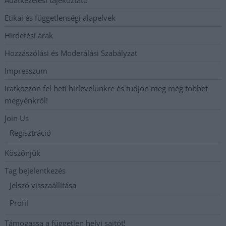
Adatkezelési tájékoztató
Etikai és függetlenségi alapelvek
Hirdetési árak
Hozzászólási és Moderálási Szabályzat
Impresszum
Iratkozzon fel heti hírlevelünkre és tudjon meg még többet
megyénkről!
Join Us
Regisztráció
Köszönjük
Tag bejelentkezés
Jelszó visszaállítása
Profil
Támogassa a független helyi sajtót!