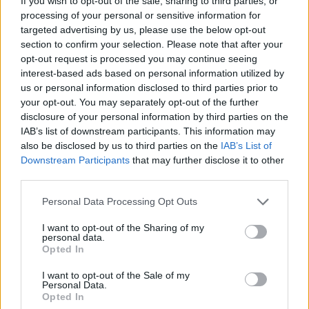
If you wish to opt-out of the sale, sharing to third parties, or
processing of your personal or sensitive information for
targeted advertising by us, please use the below opt-out
section to confirm your selection. Please note that after your
opt-out request is processed you may continue seeing
interest-based ads based on personal information utilized by
us or personal information disclosed to third parties prior to
your opt-out. You may separately opt-out of the further
disclosure of your personal information by third parties on the
IAB’s list of downstream participants. This information may
also be disclosed by us to third parties on the
IAB’s List of
2026.08.05.
szol24.hu
Downstream Participants
that may further disclose it to other
Tánccal, zeneszóval és vásárral telik meg
third parties.
Jászberény, indul a Csángó Fesztivál
Please note that this website/app uses one or more Google
Personal Data Processing Opt Outs
Ismét a Kárpát-medencei folklór és a hagyományőrzés
services and may gather and store information including but
központjává válik Jászberény, ma indul a XXXIV. Csángó
not limited to your visit or usage behaviour. You may click to
I want to opt-out of the Sharing of my
Fesztivált....
personal data.
grant or deny consent to Google and its third-party tags to
Opted In
JNSZ megyei hírek
use your data for below specified purposes in below Google
consent section.
I want to opt-out of the Sale of my
Personal Data.
Opted In