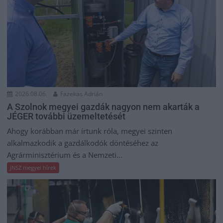
2026.08.06.
Fazekas Adrián
A Szolnok megyei gazdák nagyon nem akarták a
JÉGER további üzemeltetését
Ahogy korábban már írtunk róla, megyei szinten
alkalmazkodik a gazdálkodók döntéséhez az
Agrárminisztérium és a Nemzeti...
JNSZ megyei hírek