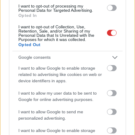
I want to opt-out of processing my
Personal Data for Targeted Advertising.
Opted In
I want to opt-out of Collection, Use,
Retention, Sale, and/or Sharing of my
Personal Data that Is Unrelated with the
Purposes for which it was collected.
Opted Out
Google consents
I want to allow Google to enable storage
related to advertising like cookies on web or
device identifiers in apps.
I want to allow my user data to be sent to
Hírlevél feliratkozás
Google for online advertising purposes.
Adja meg keresztnevét:
Adja
I want to allow Google to send me
meg e-mail címét:
personalized advertising.
Megismertem és elfogadom a
GDPR-szabályzat
ot
I want to allow Google to enable storage