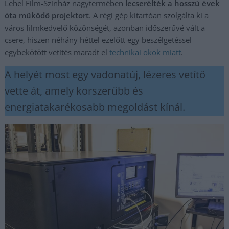
Lehel Film-Színház nagytermében
lecserélték a hosszú évek
óta működő projektort
. A régi gép kitartóan szolgálta ki a
város filmkedvelő közönségét, azonban időszerűvé vált a
csere, hiszen néhány héttel ezelőtt egy beszélgetéssel
egybekötött vetítés maradt el
technikai okok miatt
.
A helyét most egy vadonatúj, lézeres vetítő
vette át, amely korszerűbb és
energiatakarékosabb megoldást kínál.