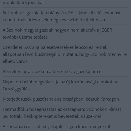
munkáltatói jogaikat
Sok volt az igazolatlan hiányzás, Pócs János fizetéslevonást
kapott, más fideszesek még kevesebbet vittek haza
A Szolnok megyei gazdák nagyon nem akarták a JÉGER
további üzemeltetését
Csendélet 5.0: alig balesetveszélyes lépcső és remek
állapotban levő buszmegálló mutatja, hogy Szolnok mennyire
élhető város
Pénteken újra csökken a benzin és a gázolaj ára is
Napokon belül megválasztja az új köztársasági elnököt az
Országgyűlés
Kiterjedt tüzek pusztítanak az országban, köztük Karcagon
Harmadfokú hőségriasztás az országban: Szolnokon klímát
javítottak, helikoptereket is bevetettek a tüzeknél
A zárkában rosszul lett, elájult – ilyen körülményekről