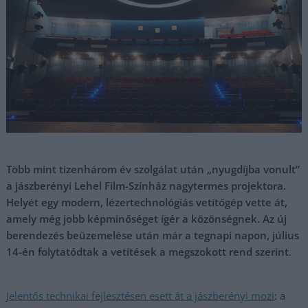
Több mint tizenhárom év szolgálat után „nyugdíjba vonult”
a jászberényi Lehel Film-Színház nagytermes projektora.
Helyét egy modern, lézertechnológiás vetítőgép vette át,
amely még jobb képminőséget ígér a közönségnek. Az új
berendezés beüzemelése után már a tegnapi napon, július
14-én folytatódtak a vetítések a megszokott rend szerint
.
Jelentős technikai fejlesztésen esett át a jászberényi mozi
: a