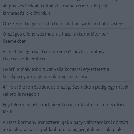
alapos késések alakultak ki a menetrendhez képest,
kimaradás is előfordult
Ön szerint hogy készül a hamisítatlan szolnoki habos isler?
Országos ellenőrzés indult a hazai akkumulátoripari
üzemekben
Az idei év leglassabb növekedését hozta a június a
kiskereskedelemben
Györfi Mihály több tucat vállalkozással egyeztetett a
kerékpárgyár dolgozóinak megsegítéséről
41 fok fölé forrósodott az ország, Szolnokon pedig egy másik
rekord is megdőlt
Egy telefonhívást akart, végül rendőrök vitték el a mezőtúri
férfit
A Tisza kormány minisztere újabb nagy változásokról döntött
a közoktatásban – például az iskolaigazgatók visszakapják