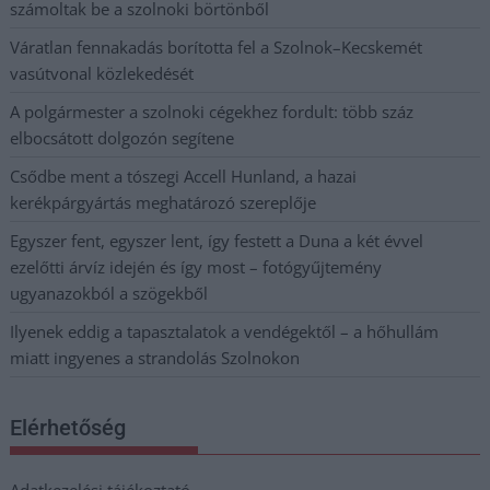
számoltak be a szolnoki börtönből
Váratlan fennakadás borította fel a Szolnok–Kecskemét
vasútvonal közlekedését
A polgármester a szolnoki cégekhez fordult: több száz
elbocsátott dolgozón segítene
Csődbe ment a tószegi Accell Hunland, a hazai
kerékpárgyártás meghatározó szereplője
Egyszer fent, egyszer lent, így festett a Duna a két évvel
ezelőtti árvíz idején és így most – fotógyűjtemény
ugyanazokból a szögekből
Ilyenek eddig a tapasztalatok a vendégektől – a hőhullám
miatt ingyenes a strandolás Szolnokon
Elérhetőség