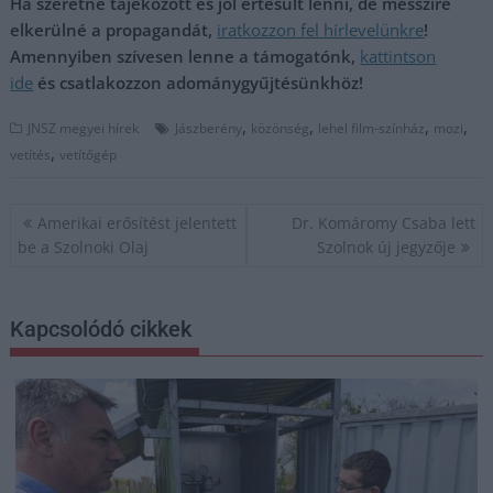
Ha szeretne tájékozott és jól értesült lenni, de messzire
elkerülné a propagandát,
iratkozzon fel hírlevelünkre
!
Amennyiben szívesen lenne a támogatónk,
kattintson
ide
és csatlakozzon adománygyűjtésünkhöz!
,
,
,
,
JNSZ megyei hírek
Jászberény
közönség
lehel film-színház
mozi
,
vetítés
vetítőgép
Bejegyzés
Amerikai erősítést jelentett
Dr. Komáromy Csaba lett
navigáció
be a Szolnoki Olaj
Szolnok új jegyzője
Kapcsolódó cikkek