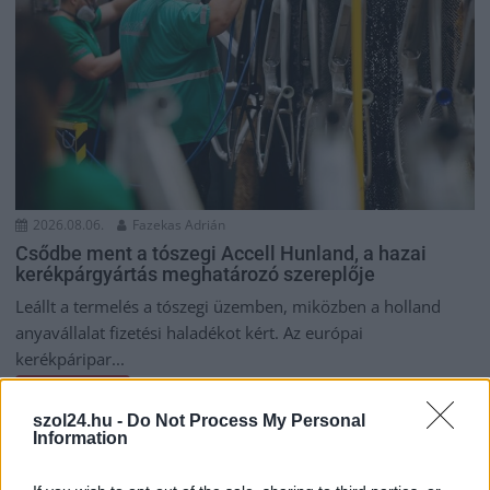
2026.08.06.
Fazekas Adrián
Csődbe ment a tószegi Accell Hunland, a hazai
kerékpárgyártás meghatározó szereplője
Leállt a termelés a tószegi üzemben, miközben a holland
anyavállalat fizetési haladékot kért. Az európai
kerékpáripar...
JNSZ megyei hírek
szol24.hu -
Do Not Process My Personal
Information