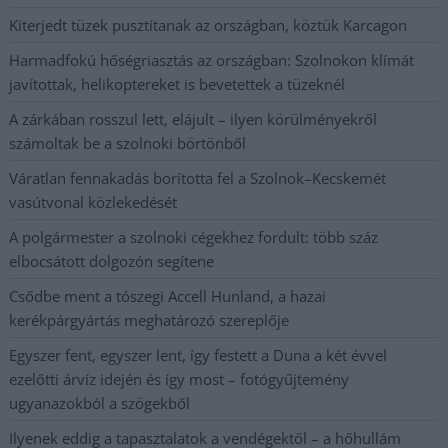
Kiterjedt tüzek pusztítanak az országban, köztük Karcagon
Harmadfokú hőségriasztás az országban: Szolnokon klímát
javítottak, helikoptereket is bevetettek a tüzeknél
A zárkában rosszul lett, elájult – ilyen körülményekről
számoltak be a szolnoki börtönből
Váratlan fennakadás borította fel a Szolnok–Kecskemét
vasútvonal közlekedését
A polgármester a szolnoki cégekhez fordult: több száz
elbocsátott dolgozón segítene
Csődbe ment a tószegi Accell Hunland, a hazai
kerékpárgyártás meghatározó szereplője
Egyszer fent, egyszer lent, így festett a Duna a két évvel
ezelőtti árvíz idején és így most – fotógyűjtemény
ugyanazokból a szögekből
Ilyenek eddig a tapasztalatok a vendégektől – a hőhullám