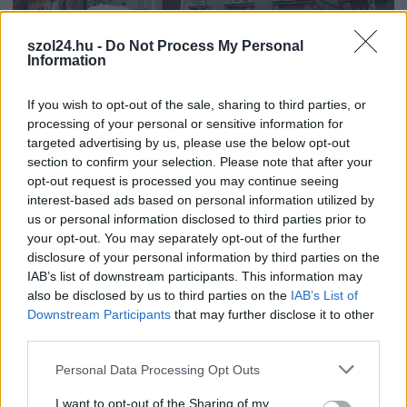
szol24.hu -
Do Not Process My Personal
Information
2026.08.06.
Horváth Zsolt
A zárkában rosszul lett, elájult – ilyen
If you wish to opt-out of the sale, sharing to third parties, or
körülményekről számoltak be a szolnoki börtönből
processing of your personal or sensitive information for
Az ország több büntetés-végrehajtási intézetéből is hasonló
targeted advertising by us, please use the below opt-out
section to confirm your selection. Please note that after your
panaszok érkeztek a napokban, miután energiatakarékossági
opt-out request is processed you may continue seeing
intézkedéseket vezettek be...
interest-based ads based on personal information utilized by
Szolnok
us or personal information disclosed to third parties prior to
your opt-out. You may separately opt-out of the further
disclosure of your personal information by third parties on the
IAB’s list of downstream participants. This information may
also be disclosed by us to third parties on the
IAB’s List of
Downstream Participants
that may further disclose it to other
third parties.
Please note that this website/app uses one or more Google
Personal Data Processing Opt Outs
services and may gather and store information including but
not limited to your visit or usage behaviour. You may click to
I want to opt-out of the Sharing of my