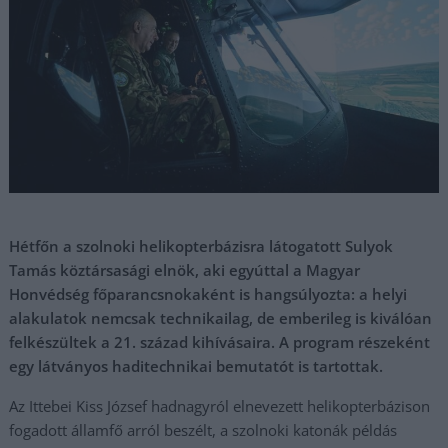
Hétfőn a szolnoki helikopterbázisra látogatott Sulyok
Tamás köztársasági elnök, aki egyúttal a Magyar
Honvédség főparancsnokaként is hangsúlyozta: a helyi
alakulatok nemcsak technikailag, de emberileg is kiválóan
felkészültek a 21. század kihívásaira. A program részeként
egy látványos haditechnikai bemutatót is tartottak.
Az Ittebei Kiss József hadnagyról elnevezett helikopterbázison
fogadott államfő arról beszélt, a szolnoki katonák példás