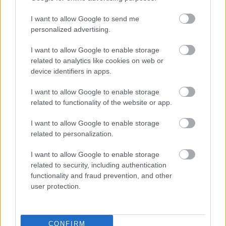
I want to allow Google to send me
personalized advertising.
I want to allow Google to enable storage
related to analytics like cookies on web or
device identifiers in apps.
I want to allow Google to enable storage
Hírlevél feliratkozás
related to functionality of the website or app.
Adja meg keresztnevét:
Adja
I want to allow Google to enable storage
meg e-mail címét:
related to personalization.
Megismertem és elfogadom a
GDPR-szabályzat
ot
I want to allow Google to enable storage
related to security, including authentication
functionality and fraud prevention, and other
user protection.
Nem szeretne lemaradni semmiről? Csak egy kattintás, és hírlevelünk a
legfrissebb információkkal és exkluzív tartalmakkal hétről hétre
postaládájába érkezik!
CONFIRM