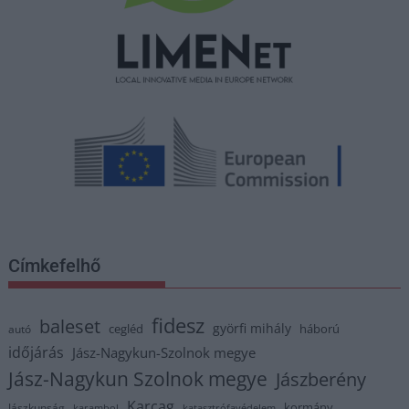
Címkefelhő
fidesz
baleset
györfi mihály
cegléd
háború
autó
időjárás
Jász-Nagykun-Szolnok megye
Jász-Nagykun Szolnok megye
Jászberény
Karcag
kormány
Jászkunság
karambol
katasztrófavédelem