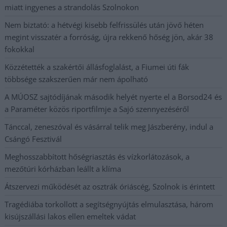
miatt ingyenes a strandolás Szolnokon
Nem biztató: a hétvégi kisebb felfrissülés után jövő héten
megint visszatér a forróság, újra rekkenő hőség jön, akár 38
fokokkal
Közzétették a szakértői állásfoglalást, a Fiumei úti fák
többsége szakszerűen már nem ápolható
A MÚOSZ sajtódíjának második helyét nyerte el a Borsod24 és
a Paraméter közös riportfilmje a Sajó szennyezéséről
Tánccal, zeneszóval és vásárral telik meg Jászberény, indul a
Csángó Fesztivál
Meghosszabbított hőségriasztás és vízkorlátozások, a
mezőtúri kórházban leállt a klíma
Átszervezi működését az osztrák óriáscég, Szolnok is érintett
Tragédiába torkollott a segítségnyújtás elmulasztása, három
kisújszállási lakos ellen emeltek vádat