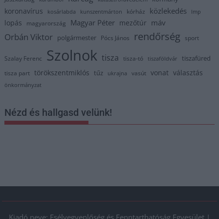
közlekedés
koronavírus
kórház
kosárlabda
kunszentmárton
lmp
Magyar Péter
máv
lopás
mezőtúr
magyarország
rendőrség
Orbán Viktor
polgármester
Pócs János
sport
Szolnok
tisza
tiszafüred
Szalay Ferenc
tisza-tó
tiszaföldvár
törökszentmiklós
vonat
választás
tűz
tisza part
vasút
ukrajna
önkormányzat
Nézd és hallgasd velünk!
Kiadó neve: Esélyegyenlőség és Fenntarthatóság Egyesület |