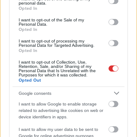
personal data.
grant or deny consent to Google and its third-party tags to
Opted In
use your data for below specified purposes in below Google
consent section.
I want to opt-out of the Sale of my
Personal Data.
Opted In
2026.08.06.
Horváth Zsolt
A polgármester a szolnoki cégekhez fordult: több
I want to opt-out of processing my
száz elbocsátott dolgozón segítene
Personal Data for Targeted Advertising.
Opted In
Munkalehetőséget kér a térség vállalkozásaitól Szolnok
polgármestere. A tószegi kerékpárgyár bezárása után
I want to opt-out of Collection, Use,
Retention, Sale, and/or Sharing of my
közzétett felhívásának célja, hogy...
Personal Data that Is Unrelated with the
Purposes for which it was collected.
Szolnok
Opted Out
Google consents
I want to allow Google to enable storage
related to advertising like cookies on web or
device identifiers in apps.
I want to allow my user data to be sent to
Google for online advertising purposes.