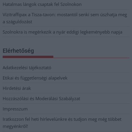
Hatalmas lángok csaptak fel Szolnokon
Vízitraffipax a Tisza-tavon: mostantól senki sem úszhatja meg
a száguldozást
Szolnokra is megérkezik a nyár eddigi legkeményebb napja
Elérhetőség
Adatkezelési tájékoztató
Etikai és függetlenségi alapelvek
Hirdetési árak
Hozzászólási és Moderálási Szabályzat
Impresszum
Iratkozzon fel heti hírlevelünkre és tudjon meg még többet
megyénkről!