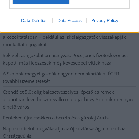
A SZOL24 legfrissebb 24 cikke
Data Deletion
Data Access
Privacy Policy
A Tisza kormány minisztere újabb nagy változásokról döntött
a közoktatásban – például az iskolaigazgatók visszakapják
munkáltatói jogaikat
Sok volt az igazolatlan hiányzás, Pócs János fizetéslevonást
kapott, más fideszesek még kevesebbet vittek haza
A Szolnok megyei gazdák nagyon nem akarták a JÉGER
további üzemeltetését
Csendélet 5.0: alig balesetveszélyes lépcső és remek
állapotban levő buszmegálló mutatja, hogy Szolnok mennyire
élhető város
Pénteken újra csökken a benzin és a gázolaj ára is
Napokon belül megválasztja az új köztársasági elnököt az
Országgyűlés