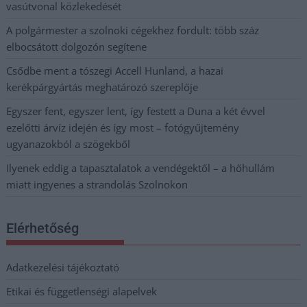
vasútvonal közlekedését
A polgármester a szolnoki cégekhez fordult: több száz
elbocsátott dolgozón segítene
Csődbe ment a tószegi Accell Hunland, a hazai
kerékpárgyártás meghatározó szereplője
Egyszer fent, egyszer lent, így festett a Duna a két évvel
ezelőtti árvíz idején és így most – fotógyűjtemény
ugyanazokból a szögekből
Ilyenek eddig a tapasztalatok a vendégektől – a hőhullám
miatt ingyenes a strandolás Szolnokon
Elérhetőség
Adatkezelési tájékoztató
Etikai és függetlenségi alapelvek