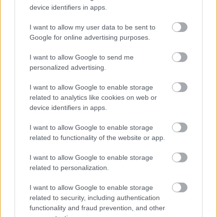
legfrissebb információkkal és exkluzív tartalmakkal hétről hétre
device identifiers in apps.
postaládájába érkezik!
I want to allow my user data to be sent to
Google for online advertising purposes.
A SZOL24 legfrissebb 24 cikke
I want to allow Google to send me
personalized advertising.
Már magasabb szinten is nyomoznak Szijjártó
I want to allow Google to enable storage
büntetőügyében, vesztegetés miatt 3 év letöltendőt kaphat és
related to analytics like cookies on web or
ez csak az egyik botrány
device identifiers in apps.
Problémák egész Jász-Nagykun-Szolnok megyében: egyre
I want to allow Google to enable storage
több otthoni kútból fogy ki a víz
related to functionality of the website or app.
Szolnokon egy kulcsfontosságú körforgalmat részlegesen
lezárnak a napokban, a közlekedés az átlagost is meghaladó
I want to allow Google to enable storage
related to personalization.
mértékben lebénul
Elromlott a biztosítóberendezés a ceglédi vasútvonalon,
I want to allow Google to enable storage
alapos késések alakultak ki a menetrendhez képest,
related to security, including authentication
functionality and fraud prevention, and other
kimaradás is előfordult