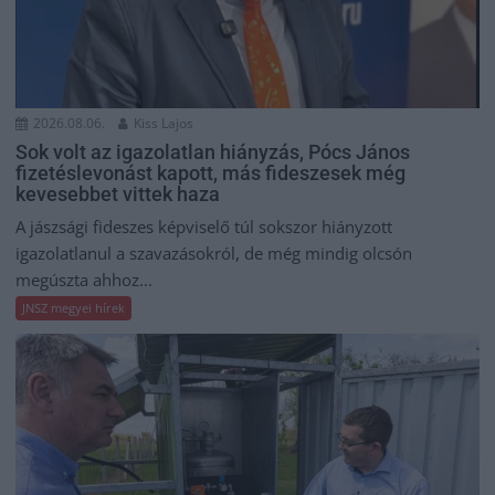
2026.08.06.
Kiss Lajos
Sok volt az igazolatlan hiányzás, Pócs János
fizetéslevonást kapott, más fideszesek még
kevesebbet vittek haza
A jászsági fideszes képviselő túl sokszor hiányzott
igazolatlanul a szavazásokról, de még mindig olcsón
megúszta ahhoz...
JNSZ megyei hírek