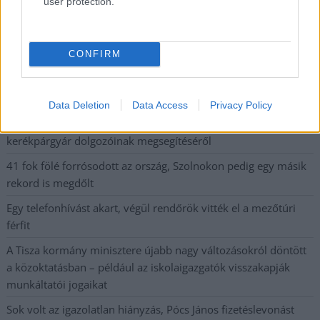
user protection.
Ön szerint hogy készül a hamisítatlan szolnoki habos isler?
Országos ellenőrzés indult a hazai akkumulátoripari
CONFIRM
üzemekben
Az idei év leglassabb növekedését hozta a június a
kiskereskedelemben
Data Deletion
Data Access
Privacy Policy
Györfi Mihály több tucat vállalkozással egyeztetett a
kerékpárgyár dolgozóinak megsegítéséről
41 fok fölé forrósodott az ország, Szolnokon pedig egy másik
rekord is megdőlt
Egy telefonhívást akart, végül rendőrök vitték el a mezőtúri
férfit
A Tisza kormány minisztere újabb nagy változásokról döntött
a közoktatásban – például az iskolaigazgatók visszakapják
munkáltatói jogaikat
Sok volt az igazolatlan hiányzás, Pócs János fizetéslevonást