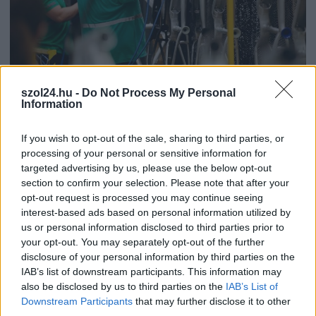
szol24.hu -
Do Not Process My Personal
Information
2026.08.06.
Fazekas Adrián
Csődbe ment a tószegi Accell Hunland, a hazai
If you wish to opt-out of the sale, sharing to third parties, or
kerékpárgyártás meghatározó szereplője
processing of your personal or sensitive information for
Leállt a termelés a tószegi üzemben, miközben a holland
targeted advertising by us, please use the below opt-out
section to confirm your selection. Please note that after your
anyavállalat fizetési haladékot kért. Az európai
opt-out request is processed you may continue seeing
kerékpáripar...
interest-based ads based on personal information utilized by
JNSZ megyei hírek
us or personal information disclosed to third parties prior to
your opt-out. You may separately opt-out of the further
disclosure of your personal information by third parties on the
IAB’s list of downstream participants. This information may
also be disclosed by us to third parties on the
IAB’s List of
Downstream Participants
that may further disclose it to other
third parties.