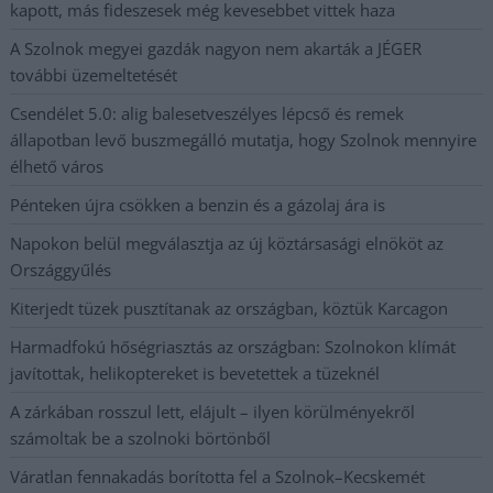
kapott, más fideszesek még kevesebbet vittek haza
A Szolnok megyei gazdák nagyon nem akarták a JÉGER
további üzemeltetését
Csendélet 5.0: alig balesetveszélyes lépcső és remek
állapotban levő buszmegálló mutatja, hogy Szolnok mennyire
élhető város
Pénteken újra csökken a benzin és a gázolaj ára is
Napokon belül megválasztja az új köztársasági elnököt az
Országgyűlés
Kiterjedt tüzek pusztítanak az országban, köztük Karcagon
Harmadfokú hőségriasztás az országban: Szolnokon klímát
javítottak, helikoptereket is bevetettek a tüzeknél
A zárkában rosszul lett, elájult – ilyen körülményekről
számoltak be a szolnoki börtönből
Váratlan fennakadás borította fel a Szolnok–Kecskemét