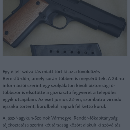
Egy éjjeli szóváltás miatt tört ki az a lövöldözés
Berekfürdőn, amely során többen is megsérültek. A 24.hu
információi szerint egy szolgálaton kívüli biztonsági őr
többször is elsütötte a gázriasztó fegyverét a település
egyik utcájában. Az eset június 22-én, szombatra virradó
éjszaka történt, körülbelül hajnali fél kettő körül.
A Jász-Nagykun-Szolnok Vármegyei Rendőr-főkapitányság
tájékoztatása szerint két társaság között alakult ki szóváltás,