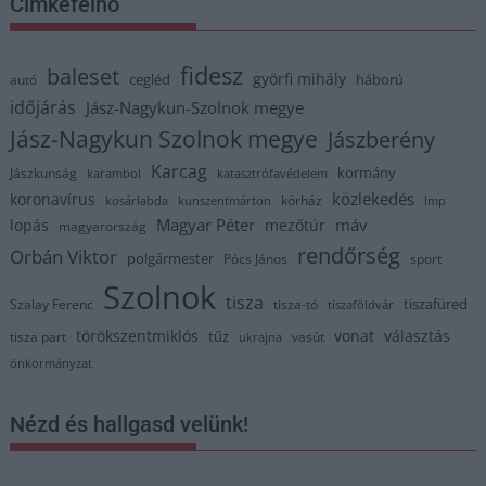
Címkefelhő
fidesz
baleset
györfi mihály
cegléd
háború
autó
időjárás
Jász-Nagykun-Szolnok megye
Jász-Nagykun Szolnok megye
Jászberény
Karcag
kormány
Jászkunság
karambol
katasztrófavédelem
közlekedés
koronavírus
kórház
kosárlabda
kunszentmárton
lmp
Magyar Péter
máv
lopás
mezőtúr
magyarország
rendőrség
Orbán Viktor
polgármester
Pócs János
sport
Szolnok
tisza
tiszafüred
Szalay Ferenc
tisza-tó
tiszaföldvár
törökszentmiklós
vonat
választás
tűz
tisza part
vasút
ukrajna
önkormányzat
Nézd és hallgasd velünk!