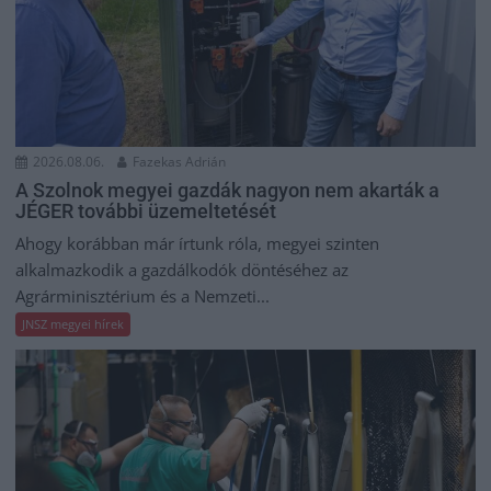
2026.08.06.
Fazekas Adrián
A Szolnok megyei gazdák nagyon nem akarták a
JÉGER további üzemeltetését
Ahogy korábban már írtunk róla, megyei szinten
alkalmazkodik a gazdálkodók döntéséhez az
Agrárminisztérium és a Nemzeti...
JNSZ megyei hírek