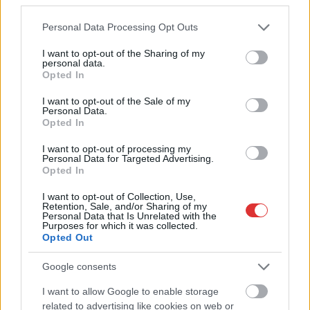
Please note that this website/app uses one or more Google
Personal Data Processing Opt Outs
services and may gather and store information including but
not limited to your visit or usage behaviour. You may click to
I want to opt-out of the Sharing of my
personal data.
grant or deny consent to Google and its third-party tags to
Opted In
use your data for below specified purposes in below Google
consent section.
I want to opt-out of the Sale of my
Personal Data.
Opted In
I want to opt-out of processing my
Personal Data for Targeted Advertising.
Opted In
Hírlevél feliratkozás
I want to opt-out of Collection, Use,
Retention, Sale, and/or Sharing of my
Adja meg keresztnevét:
Adja
Personal Data that Is Unrelated with the
Purposes for which it was collected.
meg e-mail címét:
Opted Out
Megismertem és elfogadom a
GDPR-szabályzat
ot
Google consents
I want to allow Google to enable storage
Nem szeretne lemaradni semmiről? Csak egy kattintás, és hírlevelünk a
related to advertising like cookies on web or