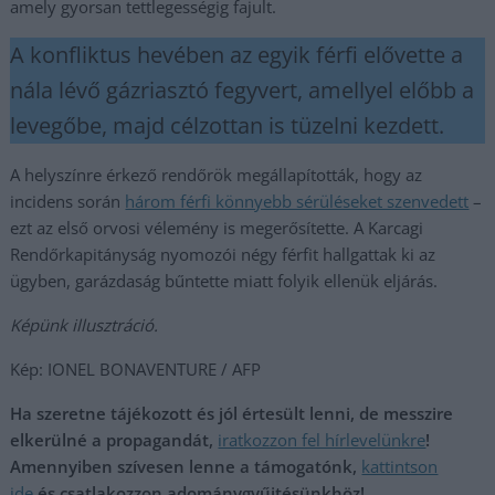
amely gyorsan tettlegességig fajult.
A konfliktus hevében az egyik férfi elővette a
nála lévő gázriasztó fegyvert, amellyel előbb a
levegőbe, majd célzottan is tüzelni kezdett.
A helyszínre érkező rendőrök megállapították, hogy az
incidens során
három férfi könnyebb sérüléseket szenvedett
–
ezt az első orvosi vélemény is megerősítette. A Karcagi
Rendőrkapitányság nyomozói négy férfit hallgattak ki az
ügyben, garázdaság bűntette miatt folyik ellenük eljárás.
Képünk illusztráció.
Kép: IONEL BONAVENTURE / AFP
Ha szeretne tájékozott és jól értesült lenni, de messzire
elkerülné a propagandát,
iratkozzon fel hírlevelünkre
!
Amennyiben szívesen lenne a támogatónk,
kattintson
ide
és csatlakozzon adománygyűjtésünkhöz!