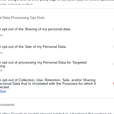
ogle consent section.
gyarország rovatának vezetője és Reitli Ádám, valamint
l Data Processing Opt Outs
cs24 szerkesztőségek szerkesztője és Fazekas Adrián
o opt-out of the Sharing of my personal data.
vi oknyomozói mentorprogramját a Finn Nagykövetség,
In
 a Norvég Nagykövetség és Svédország Nagykövetsége
o opt-out of the Sale of my Personal Data.
In
to opt-out of processing my Personal Data for Targeted
ing.
messzire elkerülné a propagandát,
iratkozzon fel hírlevelünkre
!
In
tson ide
és csatlakozzon adománygyűjtésünkhöz!
o opt-out of Collection, Use, Retention, Sale, and/or Sharing
,
,
4
transparency international
újságírás
ersonal Data that Is Unrelated with the Purposes for which it
lected.
Out
Férfi kosárlabda BL – A Szolnok főtáblás
consents
o allow Google to enable storage related to advertising like cookies on