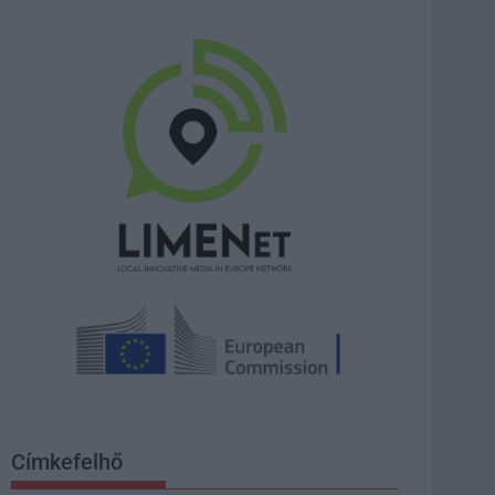
Címkefelhő