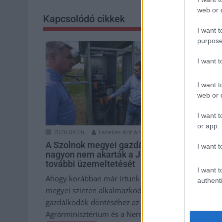
web or d
Kapcsolódó cikkek
I want t
purpose
I want 
I want t
web or d
I want t
or app.
2026.08.06.
Fazekas Adrián
2026.08.06.
A Szolnok megyei gazdák
Csődbe men
I want t
nagyon nem akarták a JÉGER
Hunland, a
további üzemeltetését
kerékpárgy
I want t
szereplője
Ahogy korábban már írtunk róla,
authenti
Leállt a term
megyei szinten alkalmazkodik a
miközben a h
gazdálkodók döntéséhez az
fizetési hala
Agrárminisztérium és a Nemzeti...