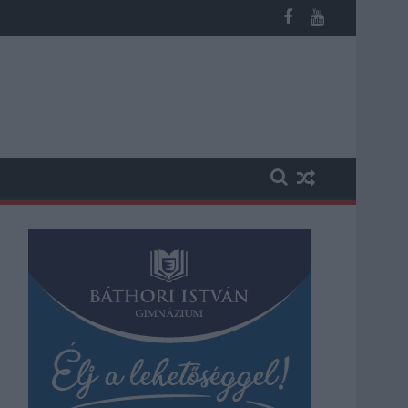
os késések alakultak ki a menetrendhez képest, kimaradás is előf