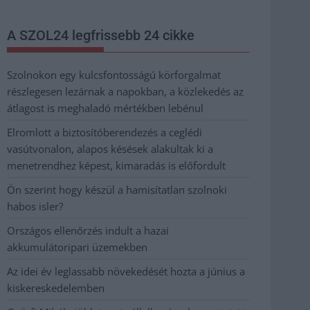
A SZOL24 legfrissebb 24 cikke
Szolnokon egy kulcsfontosságú körforgalmat
részlegesen lezárnak a napokban, a közlekedés az
átlagost is meghaladó mértékben lebénul
Elromlott a biztosítóberendezés a ceglédi
vasútvonalon, alapos késések alakultak ki a
menetrendhez képest, kimaradás is előfordult
Ön szerint hogy készül a hamisítatlan szolnoki
habos isler?
Országos ellenőrzés indult a hazai
akkumulátoripari üzemekben
Az idei év leglassabb növekedését hozta a június a
kiskereskedelemben