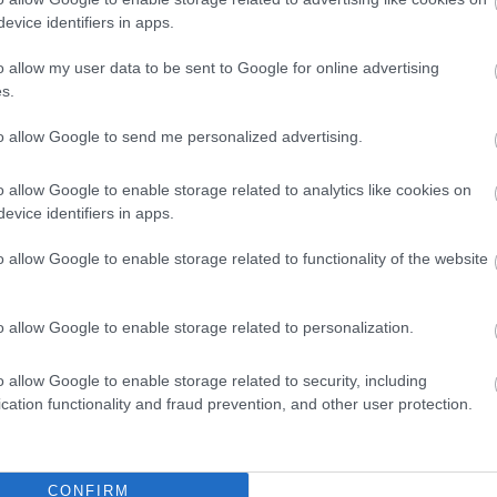
evice identifiers in apps.
o allow my user data to be sent to Google for online advertising
s.
to allow Google to send me personalized advertising.
o allow Google to enable storage related to analytics like cookies on
evice identifiers in apps.
o allow Google to enable storage related to functionality of the website
Fazekas Adrián
2026.08.05.
szol24.hu
t a tószegi Accell
Tánccal, zeneszóval és vásárral
o allow Google to enable storage related to personalization.
 hazai
telik meg Jászberény, indul a
ártás meghatározó
Csángó Fesztivál
o allow Google to enable storage related to security, including
Ismét a Kárpát-medencei folklór és a
cation functionality and fraud prevention, and other user protection.
elés a tószegi üzemben,
hagyományőrzés központjává válik
olland anyavállalat
Jászberény, ma indul a XXXIV.
dékot kért. Az európai
Csángó Fesztivált....
CONFIRM