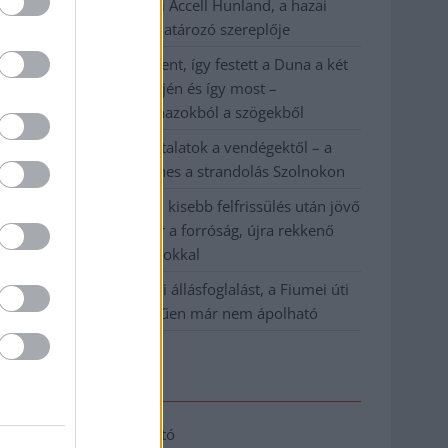
Csődbe ment a tószegi Accell Hunland, a hazai
kerékpárgyártás meghatározó szereplője
Egyszer fent, egyszer lent, így festett a Duna a két
évvel ezelőtti árvíz idején és így most –
fotógyűjtemény ugyanazokból a szögekből
Ilyenek eddig a tapasztalatok a vendégektől – a
hőhullám miatt ingyenes a strandolás Szolnokon
Nem biztató: a hétvégi kisebb felfrissülés után jövő
héten megint visszatér a forróság, újra rekkenő
hőség jön, akár 38 fokokkal
Közzétették a szakértői állásfoglalást, a Fiumei úti
fák többsége szakszerűen már nem ápolható
Elérhetőség
Adatkezelési tájékoztató