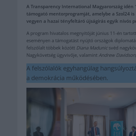
A Transparency International Magyarország idén 
támogató mentorprogramját, amelybe a Szol24 is b
vegyen a hazai tényfeltáró újságírás egyik nívós p
A program hivatalos megnyitóját június 11-én tarto
eseményen a támogatást nyújtó országok diplomatái 
felszólalt többek között
Diana Madunic
svéd nagykö
Nagykövetség ügyvivője, valamint
Andrew Davidson
A felszólalók egyhangúlag hangsúlyoztá
a demokrácia működésében.