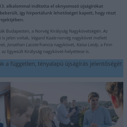
13. alkalommal indította el oknyomozó újságírókat
ekerült, így hírportálunk lehetőséget kapott, hogy részt
rojektjében.
tták Budapesten, a Norvég Királyság Nagykövetségén. Az
is jelen voltak,
Vegard Kaale
norvég nagykövet mellett
vet,
Jonathan Lacote
francia nagykövet,
Kaisa Leidy
, a Finn
, az Egyesült Királyság nagykövet-helyettese is.
k a független, tényalapú újságírás jelentőségét