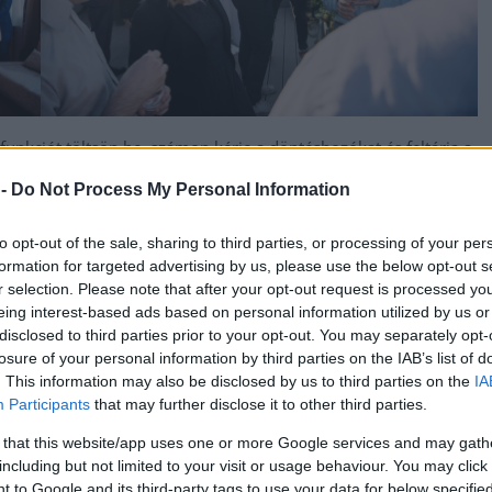
unkciót töltsön be, számon kérje a döntéshozókat és feltárja a
a sajtószabadságra és a szakmailag felkészült oknyomozókra.
 -
Do Not Process My Personal Information
akorlott mentor segíti. A párosításokat az eseményen Jávor
to opt-out of the sale, sharing to third parties, or processing of your per
formation for targeted advertising by us, please use the below opt-out s
zsere ismertette. A program során a mentoráltak gyakorlati
r selection. Please note that after your opt-out request is processed y
ojektet visznek végig, miközben mélyebben megismerik a
eing interest-based ads based on personal information utilized by us or
disclosed to third parties prior to your opt-out. You may separately opt-
losure of your personal information by third parties on the IAB’s list of
ának résztvevői:
. This information may also be disclosed by us to third parties on the
IA
Participants
that may further disclose it to other third parties.
ransparency-Soma Díj korábbi
győztese
és Molnár Vilmos
 that this website/app uses one or more Google services and may gath
ndor
including but not limited to your visit or usage behaviour. You may click 
 újságírója, szerkesztője, a Transparency-Soma Díj
 to Google and its third-party tags to use your data for below specifi