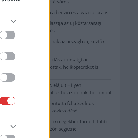
Szolnok mennyire élhető város
Pénteken újra csökken a benzin és a gázolaj ára is
Napokon belül megválasztja az új köztársasági
elnököt az Országgyűlés
Kiterjedt tüzek pusztítanak az országban, köztük
Karcagon
Harmadfokú hőségriasztás az országban:
Szolnokon klímát javítottak, helikoptereket is
bevetettek a tüzeknél
A zárkában rosszul lett, elájult – ilyen
körülményekről számoltak be a szolnoki börtönből
Váratlan fennakadás borította fel a Szolnok–
Kecskemét vasútvonal közlekedését
A polgármester a szolnoki cégekhez fordult: több
száz elbocsátott dolgozón segítene