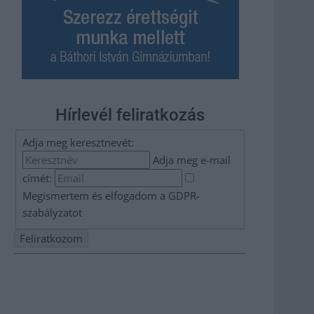
Hírlevél feliratkozás
Adja meg keresztnevét:
Adja meg e-mail
címét:
Megismertem és elfogadom a
GDPR-
szabályzat
ot
Nem szeretne lemaradni semmiről? Csak egy kattintás, és
hírlevelünk a legfrissebb információkkal és exkluzív
tartalmakkal hétről hétre postaládájába érkezik!