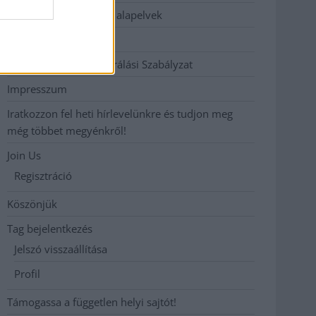
Etikai és függetlenségi alapelvek
Hirdetési árak
Hozzászólási és Moderálási Szabályzat
Impresszum
Iratkozzon fel heti hírlevelünkre és tudjon meg
még többet megyénkről!
Join Us
Regisztráció
Köszönjük
Tag bejelentkezés
Jelszó visszaállítása
Profil
Támogassa a független helyi sajtót!