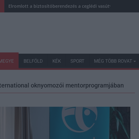
Elromlott a biztosítóberendezés a ceglédi vasútvonalon, alap
MEGYE
BELFÖLD
KÉK
SPORT
MÉG TÖBB ROVAT
International oknyomozói mentorprogramjában