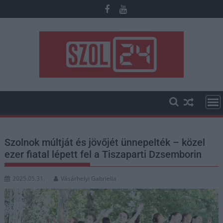
Skip
to
content
Szolnok múltját és jövőjét ünnepelték – közel
ezer fiatal lépett fel a Tiszaparti Dzsemborin
2025.05.31.
Vásárhelyi Gabriella