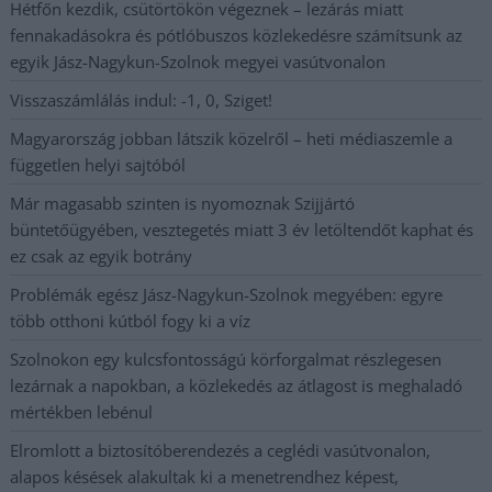
Hétfőn kezdik, csütörtökön végeznek – lezárás miatt
fennakadásokra és pótlóbuszos közlekedésre számítsunk az
egyik Jász-Nagykun-Szolnok megyei vasútvonalon
Visszaszámlálás indul: -1, 0, Sziget!
Magyarország jobban látszik közelről – heti médiaszemle a
független helyi sajtóból
Már magasabb szinten is nyomoznak Szijjártó
büntetőügyében, vesztegetés miatt 3 év letöltendőt kaphat és
ez csak az egyik botrány
Problémák egész Jász-Nagykun-Szolnok megyében: egyre
több otthoni kútból fogy ki a víz
Szolnokon egy kulcsfontosságú körforgalmat részlegesen
lezárnak a napokban, a közlekedés az átlagost is meghaladó
mértékben lebénul
Elromlott a biztosítóberendezés a ceglédi vasútvonalon,
alapos késések alakultak ki a menetrendhez képest,