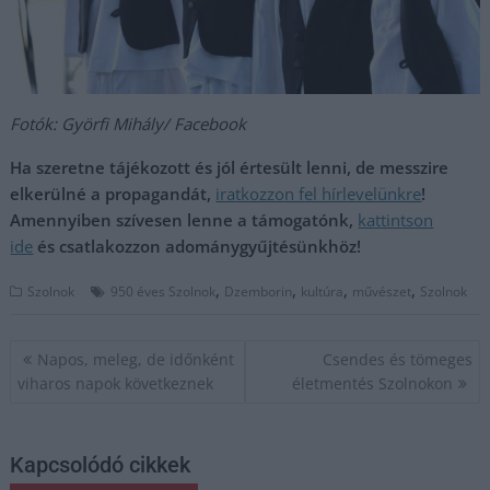
Fotók: Györfi Mihály/ Facebook
Ha szeretne tájékozott és jól értesült lenni, de messzire
elkerülné a propagandát,
iratkozzon fel hírlevelünkre
!
Amennyiben szívesen lenne a támogatónk,
kattintson
ide
és csatlakozzon adománygyűjtésünkhöz!
,
,
,
,
Szolnok
950 éves Szolnok
Dzemborin
kultúra
művészet
Szolnok
Bejegyzés
Napos, meleg, de időnként
Csendes és tömeges
navigáció
viharos napok következnek
életmentés Szolnokon
Kapcsolódó cikkek