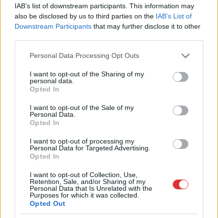
szeretnek, és amelyet sokan ma is próbálnak otthon
IAB’s list of downstream participants. This information may
újraalkotni....
also be disclosed by us to third parties on the
IAB’s List of
Szolnok
Downstream Participants
that may further disclose it to other
third parties.
Please note that this website/app uses one or more Google
Personal Data Processing Opt Outs
services and may gather and store information including but
not limited to your visit or usage behaviour. You may click to
I want to opt-out of the Sharing of my
personal data.
grant or deny consent to Google and its third-party tags to
Opted In
use your data for below specified purposes in below Google
consent section.
I want to opt-out of the Sale of my
Personal Data.
Opted In
I want to opt-out of processing my
Personal Data for Targeted Advertising.
Opted In
I want to opt-out of Collection, Use,
2026.08.07.
Horváth Zsolt
Retention, Sale, and/or Sharing of my
Personal Data that Is Unrelated with the
Györfi Mihály több tucat vállalkozással egyeztetett
Purposes for which it was collected.
a kerékpárgyár dolgozóinak megsegítéséről
Opted Out
Rövid idő alatt számos vállalkozás jelezte, hogy segítene