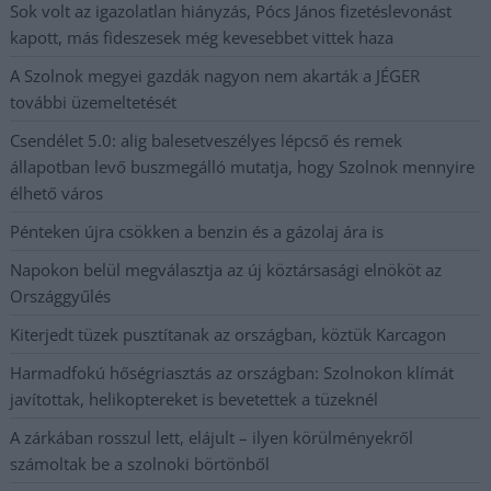
Sok volt az igazolatlan hiányzás, Pócs János fizetéslevonást
kapott, más fideszesek még kevesebbet vittek haza
A Szolnok megyei gazdák nagyon nem akarták a JÉGER
további üzemeltetését
Csendélet 5.0: alig balesetveszélyes lépcső és remek
állapotban levő buszmegálló mutatja, hogy Szolnok mennyire
élhető város
Pénteken újra csökken a benzin és a gázolaj ára is
Napokon belül megválasztja az új köztársasági elnököt az
Országgyűlés
Kiterjedt tüzek pusztítanak az országban, köztük Karcagon
Harmadfokú hőségriasztás az országban: Szolnokon klímát
javítottak, helikoptereket is bevetettek a tüzeknél
A zárkában rosszul lett, elájult – ilyen körülményekről
számoltak be a szolnoki börtönből