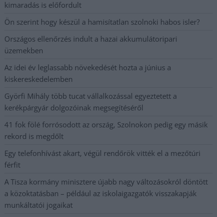
kimaradás is előfordult
Ön szerint hogy készül a hamisítatlan szolnoki habos isler?
Országos ellenőrzés indult a hazai akkumulátoripari
üzemekben
Az idei év leglassabb növekedését hozta a június a
kiskereskedelemben
Györfi Mihály több tucat vállalkozással egyeztetett a
kerékpárgyár dolgozóinak megsegítéséről
41 fok fölé forrósodott az ország, Szolnokon pedig egy másik
rekord is megdőlt
Egy telefonhívást akart, végül rendőrök vitték el a mezőtúri
férfit
A Tisza kormány minisztere újabb nagy változásokról döntött
a közoktatásban – például az iskolaigazgatók visszakapják
munkáltatói jogaikat