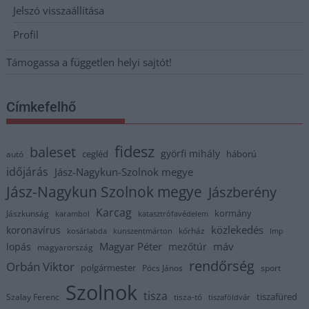
Jelszó visszaállítása
Profil
Támogassa a független helyi sajtót!
Címkefelhő
fidesz
baleset
györfi mihály
cegléd
háború
autó
időjárás
Jász-Nagykun-Szolnok megye
Jász-Nagykun Szolnok megye
Jászberény
Karcag
kormány
Jászkunság
karambol
katasztrófavédelem
közlekedés
koronavírus
kórház
kosárlabda
kunszentmárton
lmp
Magyar Péter
máv
lopás
mezőtúr
magyarország
rendőrség
Orbán Viktor
polgármester
Pócs János
sport
Szolnok
tisza
tiszafüred
Szalay Ferenc
tisza-tó
tiszaföldvár