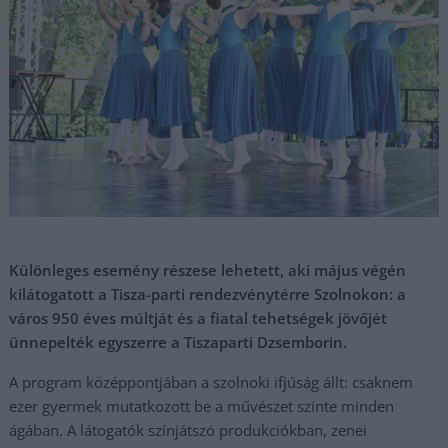
Különleges esemény részese lehetett, aki május végén
kilátogatott a Tisza-parti rendezvénytérre Szolnokon: a
város 950 éves múltját és a fiatal tehetségek jövőjét
ünnepelték egyszerre a Tiszaparti Dzsemborin.
A program középpontjában a szolnoki ifjúság állt: csaknem
ezer gyermek mutatkozott be a művészet szinte minden
ágában. A látogatók színjátszó produkciókban, zenei