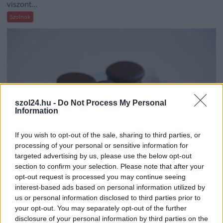
viszont...
Szolnok
szol24.hu -
Do Not Process My Personal
Information
If you wish to opt-out of the sale, sharing to third parties, or
processing of your personal or sensitive information for
targeted advertising by us, please use the below opt-out
section to confirm your selection. Please note that after your
2026.08.07.
Farkas András
opt-out request is processed you may continue seeing
Ön szerint hogy készül a hamisítatlan szolnoki
interest-based ads based on personal information utilized by
habos isler?
us or personal information disclosed to third parties prior to
your opt-out. You may separately opt-out of the further
Igazi retró klasszikus desszert, amelyet generációk óta
disclosure of your personal information by third parties on the