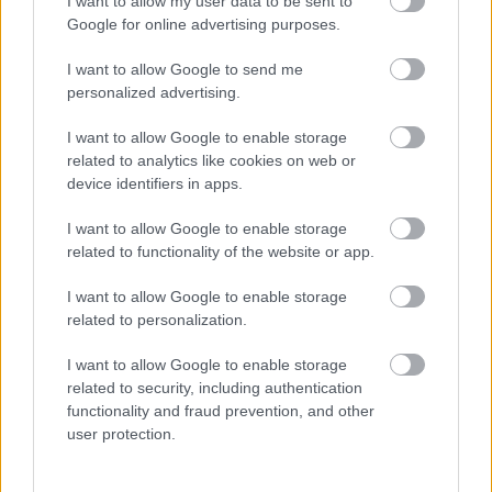
I want to allow my user data to be sent to
Google for online advertising purposes.
I want to allow Google to send me
personalized advertising.
I want to allow Google to enable storage
related to analytics like cookies on web or
device identifiers in apps.
2026.08.05.
szol24.hu
I want to allow Google to enable storage
Meghosszabbított hőségriasztás és
related to functionality of the website or app.
vízkorlátozások, a mezőtúri kórházban leállt a klíma
I want to allow Google to enable storage
Meghosszabbította az ország egész területére érvényes,
related to personalization.
harmadfokú hőségriasztást az Országos Tisztifőorvos
augusztus 7-én éjfélig, miközben a...
I want to allow Google to enable storage
JNSZ megyei hírek
related to security, including authentication
functionality and fraud prevention, and other
user protection.