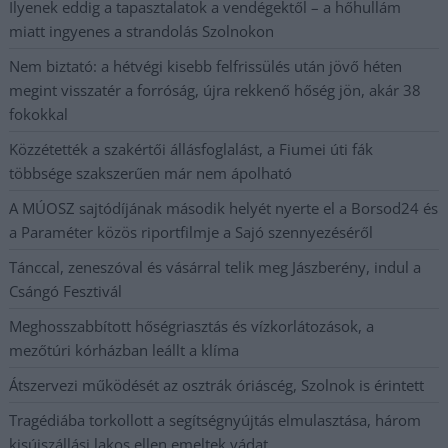
Ilyenek eddig a tapasztalatok a vendégektől – a hőhullám
miatt ingyenes a strandolás Szolnokon
Nem biztató: a hétvégi kisebb felfrissülés után jövő héten
megint visszatér a forróság, újra rekkenő hőség jön, akár 38
fokokkal
Közzétették a szakértői állásfoglalást, a Fiumei úti fák
többsége szakszerűen már nem ápolható
A MÚOSZ sajtódíjának második helyét nyerte el a Borsod24 és
a Paraméter közös riportfilmje a Sajó szennyezéséről
Tánccal, zeneszóval és vásárral telik meg Jászberény, indul a
Csángó Fesztivál
Meghosszabbított hőségriasztás és vízkorlátozások, a
mezőtúri kórházban leállt a klíma
Átszervezi működését az osztrák óriáscég, Szolnok is érintett
Tragédiába torkollott a segítségnyújtás elmulasztása, három
kisújszállási lakos ellen emeltek vádat