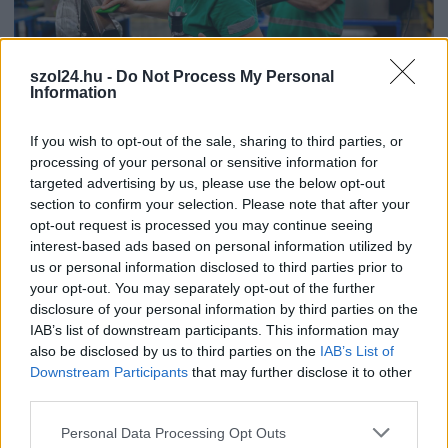
szol24.hu -
Do Not Process My Personal
Information
If you wish to opt-out of the sale, sharing to third parties, or
processing of your personal or sensitive information for
2026.08.06.
Horváth Zsolt
targeted advertising by us, please use the below opt-out
A polgármester a szolnoki cégekhez fordult: több
section to confirm your selection. Please note that after your
száz elbocsátott dolgozón segítene
opt-out request is processed you may continue seeing
Munkalehetőséget kér a térség vállalkozásaitól Szolnok
interest-based ads based on personal information utilized by
polgármestere. A tószegi kerékpárgyár bezárása után
us or personal information disclosed to third parties prior to
közzétett felhívásának célja, hogy...
your opt-out. You may separately opt-out of the further
disclosure of your personal information by third parties on the
JNSZ megyei hírek
IAB’s list of downstream participants. This information may
also be disclosed by us to third parties on the
IAB’s List of
Downstream Participants
that may further disclose it to other
third parties.
Please note that this website/app uses one or more Google
Personal Data Processing Opt Outs