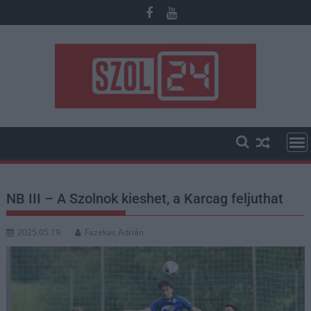
Skip
to
content
NB III – A Szolnok kieshet, a Karcag feljuthat
2025.05.19.
Fazekas Adrián