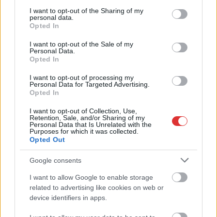
services and may gather and store information including but
not limited to your visit or usage behaviour. You may click to
I want to opt-out of the Sharing of my
personal data.
grant or deny consent to Google and its third-party tags to
Opted In
use your data for below specified purposes in below Google
consent section.
I want to opt-out of the Sale of my
Personal Data.
Opted In
I want to opt-out of processing my
Personal Data for Targeted Advertising.
2026.08.05.
szol24.hu
Opted In
Tánccal, zeneszóval és vásárral telik meg
Jászberény, indul a Csángó Fesztivál
I want to opt-out of Collection, Use,
Retention, Sale, and/or Sharing of my
Ismét a Kárpát-medencei folklór és a hagyományőrzés
Personal Data that Is Unrelated with the
Purposes for which it was collected.
központjává válik Jászberény, ma indul a XXXIV. Csángó
Opted Out
Fesztivált....
Google consents
JNSZ megyei hírek
I want to allow Google to enable storage
related to advertising like cookies on web or
device identifiers in apps.