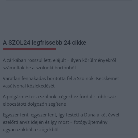
Nem szeretne lemaradni semmiről? Csak egy kattintás, és hírlevelünk a
legfrissebb információkkal és exkluzív tartalmakkal hétről hétre
postaládájába érkezik!
A SZOL24 legfrissebb 24 cikke
A zárkában rosszul lett, elájult – ilyen körülményekről
számoltak be a szolnoki börtönből
Váratlan fennakadás borította fel a Szolnok–Kecskemét
vasútvonal közlekedését
A polgármester a szolnoki cégekhez fordult: több száz
elbocsátott dolgozón segítene
Egyszer fent, egyszer lent, így festett a Duna a két évvel
ezelőtti árvíz idején és így most – fotógyűjtemény
ugyanazokból a szögekből