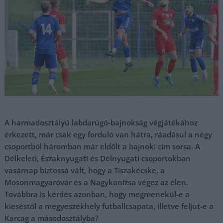
A harmadosztályú labdarúgó-bajnokság végjátékához
érkezett, már csak egy forduló van hátra, ráadásul a négy
csoportból háromban már eldőlt a bajnoki cím sorsa. A
Délkeleti, Északnyugati és Délnyugati csoportokban
vasárnap biztossá vált, hogy a Tiszakécske, a
Mosonmagyaróvár és a Nagykanizsa végez az élen.
Továbbra is kérdés azonban, hogy megmenekül-e a
kieséstől a megyeszékhely futballcsapata, illetve feljut-e a
Karcag a másodosztályba?