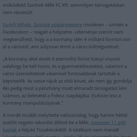
működtető Szolnok MÁV FC Kft. semmilyen támogatásban
nem részesült.
Györfi Mihály, Szolnok polgármestere
rövidesen – szintén a
Facebookon – reagált a helyzetre. véleménye szerint nem
megkerülhető, hogy a a kormány idén 4 milliárd forintot von
el a várostól, ami súlyosan érinti a város költségvetését.
„A kormány által elvett 4 ezermillió forint hiányt viszont
valahogy be kell hozni, és a gyermekétkeztetést, valamint a
város üzemeltetését valamivel fontosabbnak tartották a
képviselők. Az vesse rájuk az első követ, aki nem így gondolja.
Aki pedig most a pénzhiány miatt elmaradt támogatást kéri
számon, az belesétál a Fidesz csapdájába. Eszköze lesz a
kormány manipulációjának.”
A morált tovább mélyítette valószínűleg, hogy három héttel
ezelőtt negatív rekordot állított be a MÁV,
összesen 11 gólt
kaptak
a feljutó Tiszakécskétől. A találkozó nem maradt