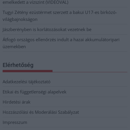
emelkedett a vízszint (VIDEÓVAL)
Tugyi Zétény ezüstérmet szerzett a bakui U17-es birkózó-
világbajnokságon
Jászberényben is korlátozásokat vezetnek be
Átfogó országos ellenőrzés indult a hazai akkumulátoripari
üzemekben
Elérhetőség
Adatkezelési tájékoztató
Etikai és függetlenségi alapelvek
Hirdetési árak
Hozzászólási és Moderálási Szabályzat
Impresszum