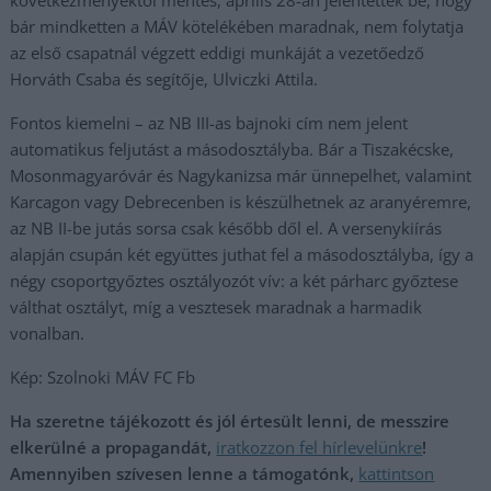
következményektől mentes, április 28-án jelentették be, hogy
bár mindketten a MÁV kötelékében maradnak, nem folytatja
az első csapatnál végzett eddigi munkáját a vezetőedző
Horváth Csaba és segítője, Ulviczki Attila.
Fontos kiemelni – az NB III-as bajnoki cím nem jelent
automatikus feljutást a másodosztályba. Bár a Tiszakécske,
Mosonmagyaróvár és Nagykanizsa már ünnepelhet, valamint
Karcagon vagy Debrecenben is készülhetnek az aranyéremre,
az NB II-be jutás sorsa csak később dől el. A versenykiírás
alapján csupán két együttes juthat fel a másodosztályba, így a
négy csoportgyőztes osztályozót vív: a két párharc győztese
válthat osztályt, míg a vesztesek maradnak a harmadik
vonalban.
Kép: Szolnoki MÁV FC Fb
Ha szeretne tájékozott és jól értesült lenni, de messzire
elkerülné a propagandát,
iratkozzon fel hírlevelünkre
!
Amennyiben szívesen lenne a támogatónk,
kattintson