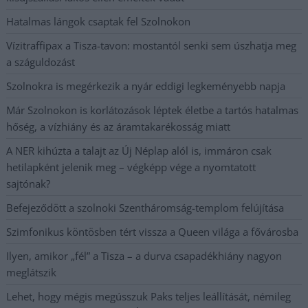
Hatalmas lángok csaptak fel Szolnokon
Vízitraffipax a Tisza-tavon: mostantól senki sem úszhatja meg
a száguldozást
Szolnokra is megérkezik a nyár eddigi legkeményebb napja
Már Szolnokon is korlátozások léptek életbe a tartós hatalmas
hőség, a vízhiány és az áramtakarékosság miatt
A NER kihúzta a talajt az Új Néplap alól is, immáron csak
hetilapként jelenik meg – végképp vége a nyomtatott
sajtónak?
Befejeződött a szolnoki Szentháromság-templom felújítása
Szimfonikus köntösben tért vissza a Queen világa a fővárosba
Ilyen, amikor „fél” a Tisza – a durva csapadékhiány nagyon
meglátszik
Lehet, hogy mégis megússzuk Paks teljes leállítását, némileg