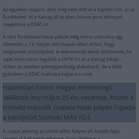
Az egyetlen csoport, ahol még nem dőlt el a bajnoki cím, az az
Északkeleti. Itt a Karcag áll az élen, három pont előnnyel
megelőzve a DEAC-ot.
A záró fordulóban hazai pályán elég lenne számukra egy
döntetlen a 13. helyen álló Hatvan ellen ahhoz, hogy
megtartsák pozíciójukat. A debreceniek akkor előzhetnek, ha
saját meccsükön legyőzik a DVTK II-t és a Karcag kikap –
ebben az esetben pontegyenlőség alakulna ki, de a több
győzelem a DEAC malmára hajtaná a vizet.
Hasonlóan fontos megyei érintettségű
találkozó lesz május 25-én, vasárnap, hiszen a
Honvéd második csapata hazai pályán fogadja
a kiesőjelölt Szolnoki MÁV FC-t.
A csapat jelenleg az utolsó előtti helyen áll, kisebb fajta
csodának kell bekövetkeznie, hogy jövőre is a