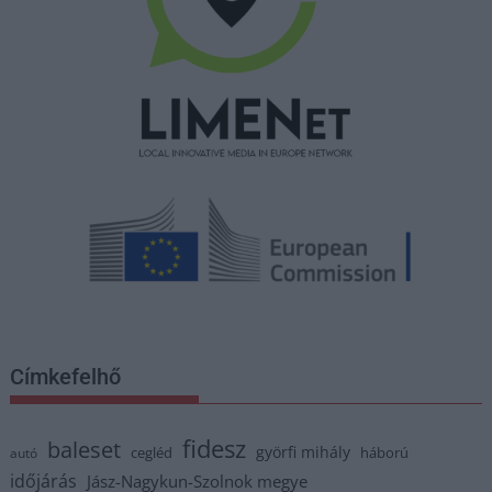
Címkefelhő
fidesz
baleset
györfi mihály
cegléd
háború
autó
időjárás
Jász-Nagykun-Szolnok megye