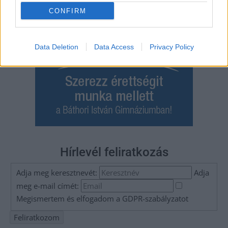
CONFIRM
Data Deletion
Data Access
Privacy Policy
Hírlevél feliratkozás
Adja meg keresztnevét:
Adja
meg e-mail címét:
Megismertem és elfogadom a
GDPR-szabályzat
ot