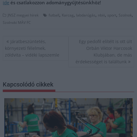
ide
és csatlakozzon adománygyűjtésünkhöz!
,
,
,
,
,
,
JNSZ megyei hírek
futball
Karcag
labdarúgás
nbiii
sport
Szolnok
Szolnoki MÁV FC
Bejegyzés
Járatbeszüntetés,
Egy pedofil elítélt is ott ült
navigáció
környezeti félelmek,
Orbán Viktor Harcosok
zöldvita – vidéki lapszemle
Klubjában, de más
érdekességet is találtunk
Kapcsolódó cikkek