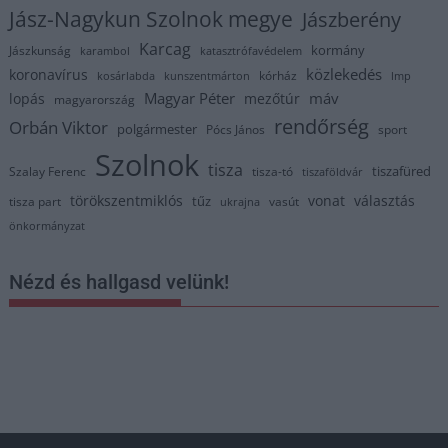
Jász-Nagykun Szolnok megye
Jászberény
Karcag
kormány
Jászkunság
karambol
katasztrófavédelem
közlekedés
koronavírus
kórház
kosárlabda
kunszentmárton
lmp
Magyar Péter
máv
lopás
mezőtúr
magyarország
rendőrség
Orbán Viktor
polgármester
Pócs János
sport
Szolnok
tisza
tiszafüred
Szalay Ferenc
tisza-tó
tiszaföldvár
törökszentmiklós
vonat
választás
tűz
tisza part
vasút
ukrajna
önkormányzat
Nézd és hallgasd velünk!