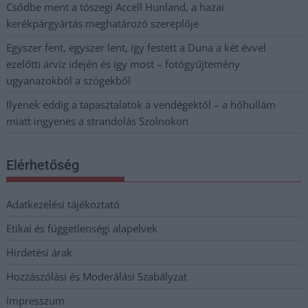
Csődbe ment a tószegi Accell Hunland, a hazai
kerékpárgyártás meghatározó szereplője
Egyszer fent, egyszer lent, így festett a Duna a két évvel
ezelőtti árvíz idején és így most – fotógyűjtemény
ugyanazokból a szögekből
Ilyenek eddig a tapasztalatok a vendégektől – a hőhullám
miatt ingyenes a strandolás Szolnokon
Elérhetőség
Adatkezelési tájékoztató
Etikai és függetlenségi alapelvek
Hirdetési árak
Hozzászólási és Moderálási Szabályzat
Impresszum