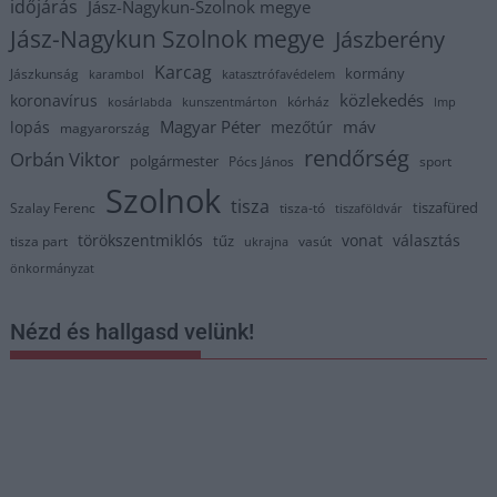
időjárás
Jász-Nagykun-Szolnok megye
Jász-Nagykun Szolnok megye
Jászberény
Karcag
kormány
Jászkunság
karambol
katasztrófavédelem
közlekedés
koronavírus
kórház
kosárlabda
kunszentmárton
lmp
Magyar Péter
máv
lopás
mezőtúr
magyarország
rendőrség
Orbán Viktor
polgármester
Pócs János
sport
Szolnok
tisza
tiszafüred
Szalay Ferenc
tisza-tó
tiszaföldvár
törökszentmiklós
vonat
választás
tűz
tisza part
vasút
ukrajna
önkormányzat
Nézd és hallgasd velünk!