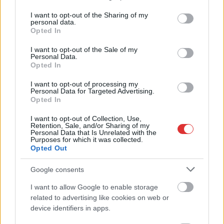
services and may gather and store information including but
not limited to your visit or usage behaviour. You may click to
I want to opt-out of the Sharing of my
personal data.
grant or deny consent to Google and its third-party tags to
Opted In
use your data for below specified purposes in below Google
2026.08.06.
Kiss Lajos
consent section.
I want to opt-out of the Sale of my
Csendélet 5.0: alig balesetveszélyes lépcső és
Personal Data.
remek állapotban levő buszmegálló mutatja, hogy
Opted In
Szolnok mennyire élhető város
Ha csak ezeket a képeket látnánk, azt gondolnánk, hogy az
I want to opt-out of processing my
Personal Data for Targeted Advertising.
egyik leglepusztultabb balkáni vidéken járunk, de...
Opted In
Szolnok
I want to opt-out of Collection, Use,
Retention, Sale, and/or Sharing of my
Personal Data that Is Unrelated with the
Purposes for which it was collected.
Opted Out
Google consents
I want to allow Google to enable storage
related to advertising like cookies on web or
device identifiers in apps.