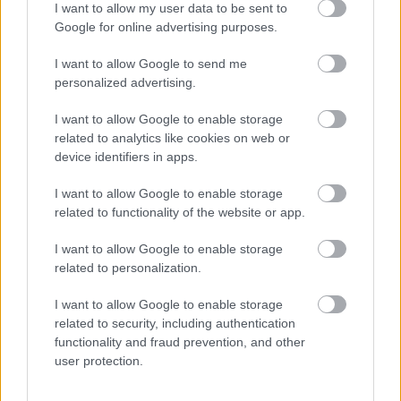
I want to allow my user data to be sent to
Google for online advertising purposes.
I want to allow Google to send me
personalized advertising.
I want to allow Google to enable storage
related to analytics like cookies on web or
Hírlevél feliratkozás
device identifiers in apps.
Adja meg keresztnevét:
Adja
I want to allow Google to enable storage
meg e-mail címét:
related to functionality of the website or app.
Megismertem és elfogadom a
GDPR-szabályzat
ot
I want to allow Google to enable storage
related to personalization.
I want to allow Google to enable storage
Nem szeretne lemaradni semmiről? Csak egy kattintás, és hírlevelünk a
related to security, including authentication
legfrissebb információkkal és exkluzív tartalmakkal hétről hétre
functionality and fraud prevention, and other
postaládájába érkezik!
user protection.