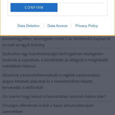
A SZOL24 legfrissebb 24 cikke
CONFIRM
Problémák egész Jász-Nagykun-Szolnok megyében: egyre
több otthoni kútból fogy ki a víz
Data Deletion
Data Access
Privacy Policy
Már magasabb szinten is nyomoznak Szijjártó
büntetőügyében, vesztegetés miatt 3 év letöltendőt kaphat és
ez csak az egyik botrány
Szolnokon egy kulcsfontosságú körforgalmat részlegesen
lezárnak a napokban, a közlekedés az átlagost is meghaladó
mértékben lebénul
Elromlott a biztosítóberendezés a ceglédi vasútvonalon,
alapos késések alakultak ki a menetrendhez képest,
kimaradás is előfordult
Ön szerint hogy készül a hamisítatlan szolnoki habos isler?
Országos ellenőrzés indult a hazai akkumulátoripari
üzemekben