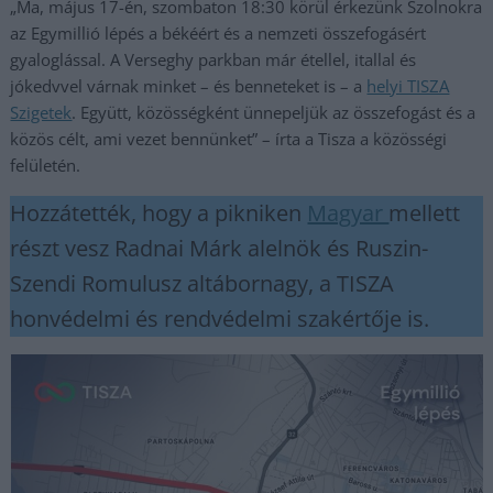
„Ma, május 17-én, szombaton 18:30 körül érkezünk Szolnokra
az Egymillió lépés a békéért és a nemzeti összefogásért
gyaloglással. A Verseghy parkban már étellel, itallal és
jókedvvel várnak minket – és benneteket is – a
helyi TISZA
Szigetek
. Együtt, közösségként ünnepeljük az összefogást és a
közös célt, ami vezet bennünket” – írta a Tisza a közösségi
felületén.
Hozzátették, hogy a pikniken
Magyar
mellett
részt vesz Radnai Márk alelnök és Ruszin-
Szendi Romulusz altábornagy, a TISZA
honvédelmi és rendvédelmi szakértője is.