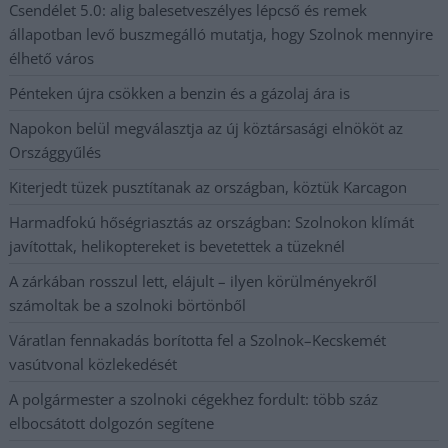
Csendélet 5.0: alig balesetveszélyes lépcső és remek
állapotban levő buszmegálló mutatja, hogy Szolnok mennyire
élhető város
Pénteken újra csökken a benzin és a gázolaj ára is
Napokon belül megválasztja az új köztársasági elnököt az
Országgyűlés
Kiterjedt tüzek pusztítanak az országban, köztük Karcagon
Harmadfokú hőségriasztás az országban: Szolnokon klímát
javítottak, helikoptereket is bevetettek a tüzeknél
A zárkában rosszul lett, elájult – ilyen körülményekről
számoltak be a szolnoki börtönből
Váratlan fennakadás borította fel a Szolnok–Kecskemét
vasútvonal közlekedését
A polgármester a szolnoki cégekhez fordult: több száz
elbocsátott dolgozón segítene