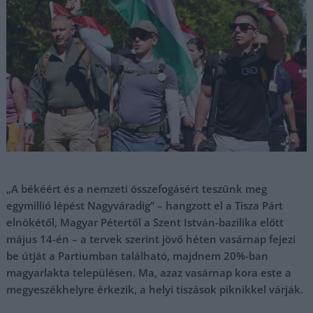
„A békéért és a nemzeti összefogásért teszünk meg
egymillió lépést Nagyváradig” – hangzott el a Tisza Párt
elnökétől, Magyar Pétertől a Szent István-bazilika előtt
május 14-én – a tervek szerint jövő héten vasárnap fejezi
be útját a Partiumban található, majdnem 20%-ban
magyarlakta településen. Ma, azaz vasárnap kora este a
megyeszékhelyre érkezik, a helyi tiszások piknikkel várják.