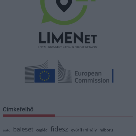
Címkefelhő
fidesz
baleset
györfi mihály
cegléd
háború
autó