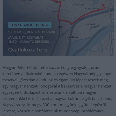
Magyar Péter hétfőn tette közzé, hogy egy gyalogtúrára
keretében a fővárosból indulva egészen Nagyváradig gyalogol
társaival. „Szerdán elindulok és egymillió lépést teszek meg
egy magyar nemzeti lobogóval a békéért és a magyar nemzet
egységéért. Budapestről elsétálunk a külhoni magyar
testvéreinkkel is találkozni a magyar kultúra egyik bölcsőjébe,
Nagyváradra. Mintegy 300 km-t megyünk együtt. Lépésről
lépésre, közben a honfitársaink mindennapi problémáira