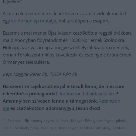
figyelve.”
A Tisza elnökét online is lehet követni, az élő videók mellett
egy
külön honlap mutatja
, hol tart éppen a csoport.
Eszerint a mai menet Újszilváson kezdődött a reggeli órákban,
majd Abonyban folytatódott és 18:30-kor érnek Szolnokra.
Holnap, azaz vasárnap a megyeszékhelyről Szajolra mennek,
onnan Törökszentmiklós következik és este nyolc órára érnek
Örményes településre.
Kép: Magyar Péter Fb, TISZA Párt Fb
Ha szeretne tájékozott és jól értesült lenni, de messzire
elkerülné a propagandát,
iratkozzon fel hírlevelünkre
!
Amennyiben szívesen lenne a támogatónk,
kattintson
ide
és csatlakozzon adománygyűjtésünkhöz!
,
,
,
,
,
Szolnok
abony
egymillió lépés
Magyar Péter
örményes
piknik
,
,
,
,
,
,
szajol
Szolnok
tisza
tisza part
tisza sziget
törökszentmiklós
újszilvás