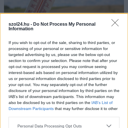
2026.08.07.
Horváth Zsolt
41 fok fölé forrósodott az ország, Szolnokon pedig
szol24.hu -
Do Not Process My Personal
Information
egy másik rekord is megdőlt
Nem mindennapi adatokat rögzítettek a meteorológiai
If you wish to opt-out of the sale, sharing to third parties, or
állomások csütörtökön: több településen is olyan értékek
processing of your personal or sensitive information for
születtek, amelyek átírták...
targeted advertising by us, please use the below opt-out
Szolnok
section to confirm your selection. Please note that after your
opt-out request is processed you may continue seeing
interest-based ads based on personal information utilized by
us or personal information disclosed to third parties prior to
your opt-out. You may separately opt-out of the further
disclosure of your personal information by third parties on the
IAB’s list of downstream participants. This information may
also be disclosed by us to third parties on the
IAB’s List of
Downstream Participants
that may further disclose it to other
third parties.
Please note that this website/app uses one or more Google
Personal Data Processing Opt Outs