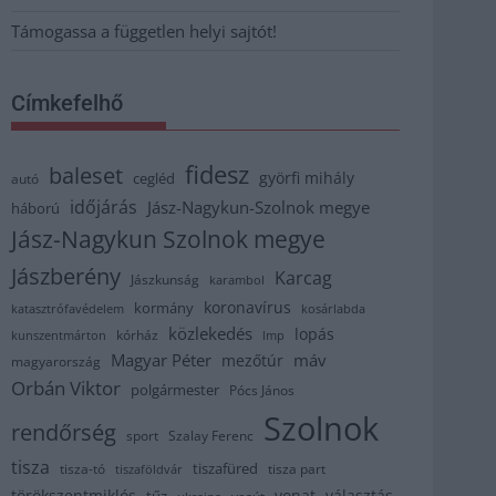
Támogassa a független helyi sajtót!
Címkefelhő
fidesz
baleset
györfi mihály
cegléd
autó
időjárás
Jász-Nagykun-Szolnok megye
háború
Jász-Nagykun Szolnok megye
Jászberény
Karcag
Jászkunság
karambol
koronavírus
kormány
katasztrófavédelem
kosárlabda
közlekedés
lopás
kórház
kunszentmárton
lmp
Magyar Péter
máv
mezőtúr
magyarország
Orbán Viktor
polgármester
Pócs János
Szolnok
rendőrség
sport
Szalay Ferenc
tisza
tiszafüred
tisza part
tisza-tó
tiszaföldvár
törökszentmiklós
vonat
választás