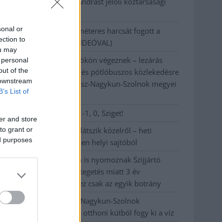
A Tisza Párt Dr. Baka Andrást jelöli köztársasági
elnöknek
sonal or
Óriási, több mint két méteres harcsát fogott a
ection to
Tiszán a 13 éves fiú (VIDEÓVAL)
ou may
Hétfőn kezdik, csütörtökön végeznek – lezárás
 personal
out of the
miatt fennakadásokra és pótlóbuszos közlekedésre
 downstream
számítsunk az egyik Jász-Nagykun-Szolnok megyei
B’s List of
vasútvonalon
Visszaszámlálás indul: -1, 0, Sziget!
er and store
to grant or
Magyarország jobban látszik közelről – heti
ed purposes
médiaszemle a független helyi sajtóból
Már magasabb szinten is nyomoznak Szijjártó
büntetőügyében, vesztegetés miatt 3 év
letöltendőt kaphat és ez csak az egyik botrány
Problémák egész Jász-Nagykun-Szolnok
megyében: egyre több otthoni kútból fogy ki a víz