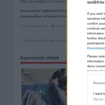
Kép: Jász-Nagykun-Szolnok vármegyei rendőrség Fb
szol24.hu
Ha szeretne tájékozott és jól értesült lenni, de 
If you wish 
Amennyiben szívesen lenne a támogatónk,
kattin
sensitive in
confirm you
,
,
JNSZ megyei hírek
bűncselekmény
Fegyvernek
ittas ve
continue se
information 
Bejegyzés
further disc
Elhunyt Keleti Ágnes olimpiai bajnok tornász
participants
navigáció
Downstream 
Please note
Kapcsolódó cikkek
information 
deny consent
in below Go
Persona
I want t
Opted 