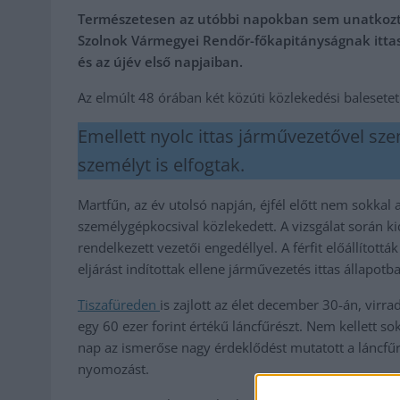
Természetesen az utóbbi napokban sem unatkozta
Szolnok Vármegyei Rendőr-főkapitányságnak ittas v
és az újév első napjaiban.
Az elmúlt 48 órában két közúti közlekedési balesetet 
Emellett nyolc ittas járművezetővel sze
személyt is elfogtak.
Martfűn, az év utolsó napján, éjfél előtt nem sokkal a
személygépkocsival közlekedett. A vizsgálat során ki
rendelkezett vezetői engedéllyel. A férfit előállítottá
eljárást indítottak ellene járművezetés ittas állapot
Tiszafüreden
is zajlott az élet december 30-án, virra
egy 60 ezer forint értékű láncfűrészt. Nem kellett s
nap az ismerőse nagy érdeklődést mutatott a láncfűré
nyomozást.