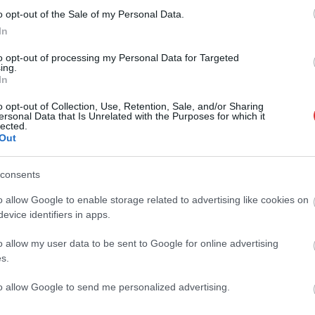
o opt-out of the Sale of my Personal Data.
Kiss Lajos
2026.08.07.
Kiss Lajos
In
egész Jász-
Elromlott a
zolnok megyében:
biztosítóberendezés a ceglédi
to opt-out of processing my Personal Data for Targeted
otthoni kútból fogy
vasútvonalon, alapos késések
ing.
alakultak ki a menetrendhez
In
képest, kimaradás is előfordult
 ahol elég mélyre
o opt-out of Collection, Use, Retention, Sale, and/or Sharing
Napok óta tart a rendkívüli kánikula,
ylag rendben vannak, ám
ersonal Data that Is Unrelated with the Purposes for which it
lected.
a biztosítóberendezés pedig újra
 gyűrűs kutak
Out
megadta magát a ceglédi vonalon,
így...
ek
consents
JNSZ megyei hírek
o allow Google to enable storage related to advertising like cookies on
evice identifiers in apps.
o allow my user data to be sent to Google for online advertising
s.
to allow Google to send me personalized advertising.