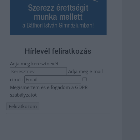
Hírlevél feliratkozás
Adja meg keresztnevét:
Adja meg e-mail
címét:
Megismertem és elfogadom a
GDPR-
szabályzat
ot
Nem szeretne lemaradni semmiről? Csak egy kattintás, és
hírlevelünk a legfrissebb információkkal és exkluzív
tartalmakkal hétről hétre postaládájába érkezik!