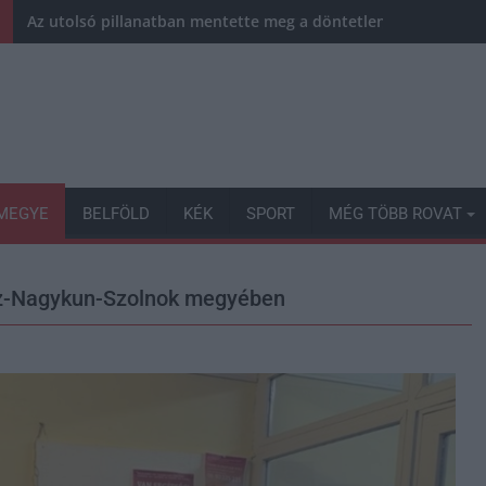
Az utolsó pillanatban mentette meg a döntetlent a Karcag
MEGYE
BELFÖLD
KÉK
SPORT
MÉG TÖBB ROVAT
Jász-Nagykun-Szolnok megyében