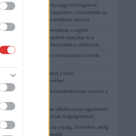
Szolnokon egy kulcsfontosságú körforgalmat
részlegesen lezárnak a napokban, a közlekedés az
átlagost is meghaladó mértékben lebénul
Elromlott a biztosítóberendezés a ceglédi
vasútvonalon, alapos késések alakultak ki a
menetrendhez képest, kimaradás is előfordult
Ön szerint hogy készül a hamisítatlan szolnoki
habos isler?
Országos ellenőrzés indult a hazai
akkumulátoripari üzemekben
Az idei év leglassabb növekedését hozta a június a
kiskereskedelemben
Györfi Mihály több tucat vállalkozással egyeztetett
a kerékpárgyár dolgozóinak megsegítéséről
41 fok fölé forrósodott az ország, Szolnokon pedig
egy másik rekord is megdőlt