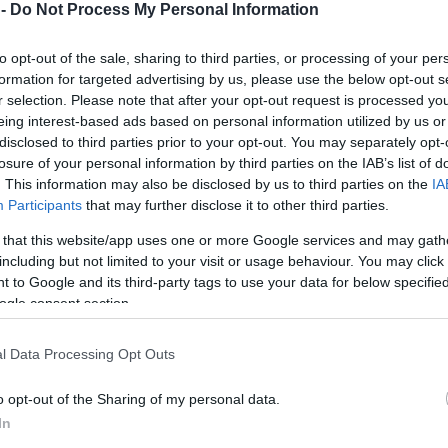
 -
Do Not Process My Personal Information
messzire elkerülné a propagandát,
iratkozzon fel hírlevelünkre
!
to opt-out of the sale, sharing to third parties, or processing of your per
tson ide
és csatlakozzon adománygyűjtésünkhöz!
formation for targeted advertising by us, please use the below opt-out s
r selection. Please note that after your opt-out request is processed y
,
,
,
,
,
zetés
lopás
rendőrség
szilveszter
tiszafüred
újév
eing interest-based ads based on personal information utilized by us or
disclosed to third parties prior to your opt-out. You may separately opt-
losure of your personal information by third parties on the IAB’s list of
Nemzeti Sport: Oliver Vidin lett az év edzője
. This information may also be disclosed by us to third parties on the
IA
Participants
that may further disclose it to other third parties.
 that this website/app uses one or more Google services and may gath
including but not limited to your visit or usage behaviour. You may click 
 to Google and its third-party tags to use your data for below specifi
ogle consent section.
l Data Processing Opt Outs
o opt-out of the Sharing of my personal data.
In