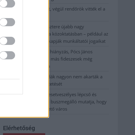
Egy telefonhívást akart, végül rendőrök vitték el a
mezőtúri férfit
A Tisza kormány minisztere újabb nagy
változásokról döntött a közoktatásban – például az
iskolaigazgatók visszakapják munkáltatói jogaikat
Sok volt az igazolatlan hiányzás, Pócs János
fizetéslevonást kapott, más fideszesek még
kevesebbet vittek haza
A Szolnok megyei gazdák nagyon nem akarták a
JÉGER további üzemeltetését
Csendélet 5.0: alig balesetveszélyes lépcső és
remek állapotban levő buszmegálló mutatja, hogy
Szolnok mennyire élhető város
Elérhetőség