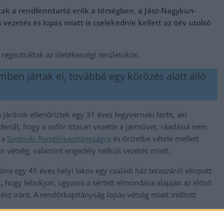
k a rendfenntartó erők a térségben, a Jász-Nagykun-
ezetés és lopás miatt is cselekednie kellett az óév utolsó
regisztráltak az illetékességi területükön.
mben jártak el, továbbá egy körözés alatt álló
 járőrök ellenőriztek egy 31 éves fegyverneki férfit, aki
derült, hogy a sofőr ittasan vezette a járművet, ráadásul nem
k a
Szolnoki Rendőrkapitányságra
és őrizetbe vétele mellett
ban vétség, valamint engedély nélküli vezetés miatt.
dóra egy 45 éves helyi lakos egy családi ház teraszáról ellopott
ok, hogy lebukjon, ugyanis a sértett elmondása alapján az előző
sz iránt. A rendőrkapitányság lopás vétség miatt indított