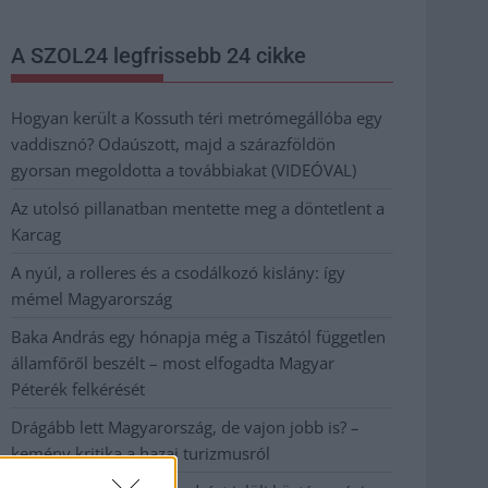
A SZOL24 legfrissebb 24 cikke
Hogyan került a Kossuth téri metrómegállóba egy
vaddisznó? Odaúszott, majd a szárazföldön
gyorsan megoldotta a továbbiakat (VIDEÓVAL)
Az utolsó pillanatban mentette meg a döntetlent a
Karcag
A nyúl, a rolleres és a csodálkozó kislány: így
mémel Magyarország
Baka András egy hónapja még a Tiszától független
államfőről beszélt – most elfogadta Magyar
Péterék felkérését
Drágább lett Magyarország, de vajon jobb is? –
kemény kritika a hazai turizmusról