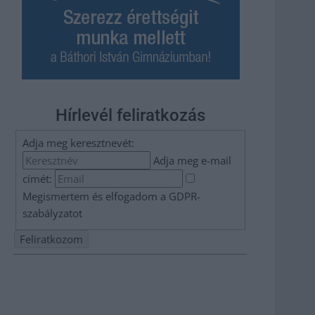
Hírlevél feliratkozás
Adja meg keresztnevét:
Adja meg e-mail
címét:
Megismertem és elfogadom a
GDPR-
szabályzat
ot
Nem szeretne lemaradni semmiről? Csak egy kattintás, és
hírlevelünk a legfrissebb információkkal és exkluzív
tartalmakkal hétről hétre postaládájába érkezik!