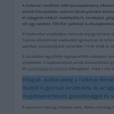
A túrkevei rendőrök több bűncselekmény elkövetés
elmúlt hónapokban számos törvénysértést követett
el válogatás nélkül: mobiltelefont, kerékpárt, gáz
sőt egy esetben 100 liter pálinkát is eltulajdonítot
A fiatalember viselkedése nemcsak anyagi károkat o
Számos alkalommal viselkedett agresszívan és kihívó
azonban csúcspontjukat november 14-én érték el, ami
A társadalmi együttélés legalapvetőbb szabályait se
viselkedett. A lopássorozatot annak köszönhetően gö
én
szóváltásba keveredett
édesapjával, majd a vita s
Elfogták, ezáltal pedig a Túrkevei Rend
múltját is gyorsan összerakta, és az üg
magánlaksértéssel, garázdasággal és sú
A nyomozó hatóság őrizetbe vette, illetve a bíróság 3