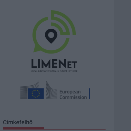
Címkefelhő