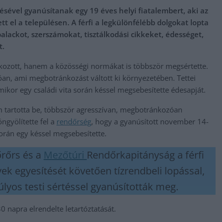
ével gyanúsítanak egy 19 éves helyi fiatalembert, aki az
 el a településen. A férfi a legkülönfélébb dolgokat lopta
palackot, szerszámokat, tisztálkodási cikkeket, édességet,
t.
kozott, hanem a közösségi normákat is többször megsértette.
an, ami megbotránkozást váltott ki környezetében. Tettei
kor egy családi vita során késsel megsebesítette édesapját.
m tartotta be, többször agresszívan, megbotránkozóan
ngyölítette fel a
rendőrség
, hogy a gyanúsított november 14-
orán egy késsel megsebesítette.
őrőrs és a
Mezőtúri
Rendőrkapitányság a férfi
yek egyesítését követően tízrendbeli lopással,
lyos testi sértéssel gyanúsították meg.
0 napra elrendelte letartóztatását.