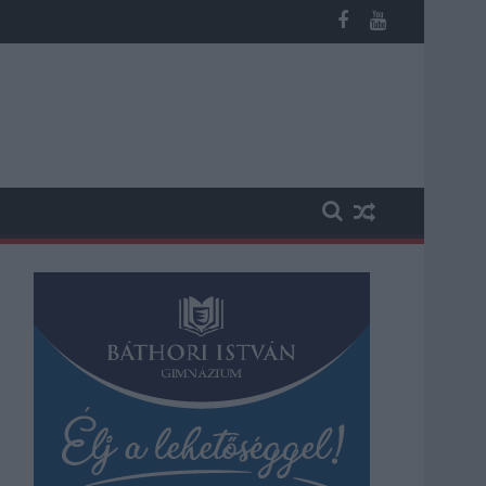
 vesztegetés miatt 3 év letöltendőt kaphat és ez csak az egyik 