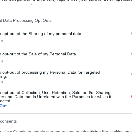
ogle consent section.
szol24.hu
2026.08.05.
Horváth Zsolt
l Data Processing Opt Outs
üzek pusztítanak az
Hatalmas lángok csaptak fel
 köztük Karcagon
Szolnokon
o opt-out of the Sharing of my personal data.
 hőség és az elhúzódó
Nem indult nyugodtan a szerda
In
tt országszerte tarló-,
reggel Szolnokon, ugyanis egy nagy
ttüzekhez riasztják a
kiterjedésű tűzeset miatt több
o opt-out of the Sale of my Personal Data.
egységnek is...
In
Kék hírek
to opt-out of processing my Personal Data for Targeted
ing.
In
o opt-out of Collection, Use, Retention, Sale, and/or Sharing
ersonal Data that Is Unrelated with the Purposes for which it
lected.
Out
consents
o allow Google to enable storage related to advertising like cookies on