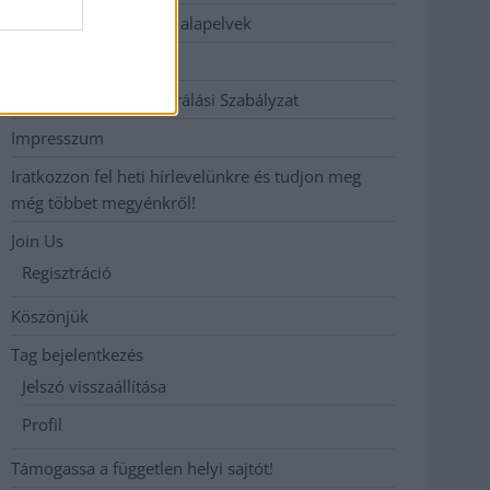
Etikai és függetlenségi alapelvek
Hirdetési árak
Hozzászólási és Moderálási Szabályzat
Impresszum
Iratkozzon fel heti hírlevelünkre és tudjon meg
még többet megyénkről!
Join Us
Regisztráció
Köszönjük
Tag bejelentkezés
Jelszó visszaállítása
Profil
Támogassa a független helyi sajtót!