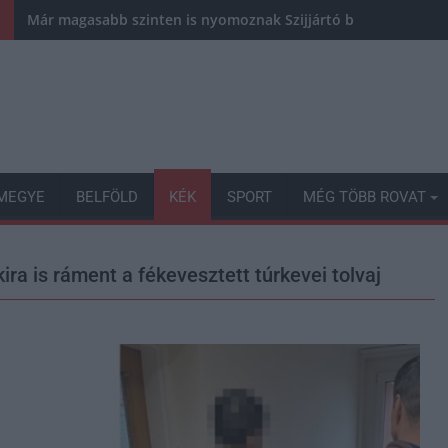
Már magasabb szinten is nyomoznak Szijjártó büntetőügyében,
MEGYE
BELFÖLD
KÉK
SPORT
MÉG TÖBB ROVAT
ira is ráment a fékevesztett túrkevei tolvaj