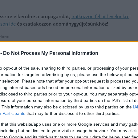
messzire elkerülné a propagandát,
iratkozzon fel hírlevelünkre
!
tson ide
és csatlakozzon adománygyűjtésünkhöz!
rkeve
 -
Do Not Process My Personal Information
rum-
Ennyit terveznek idén költeni a magyarok karácsonyi
ajándékra – a Jászkunság sem túl gazdag
to opt-out of the sale, sharing to third parties, or processing of your per
formation for targeted advertising by us, please use the below opt-out s
r selection. Please note that after your opt-out request is processed y
eing interest-based ads based on personal information utilized by us or
disclosed to third parties prior to your opt-out. You may separately opt-
losure of your personal information by third parties on the IAB’s list of
. This information may also be disclosed by us to third parties on the
IA
Participants
that may further disclose it to other third parties.
 that this website/app uses one or more Google services and may gath
including but not limited to your visit or usage behaviour. You may click 
 to Google and its third-party tags to use your data for below specifi