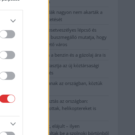
kevesebbet vittek haza
A Szolnok megyei gazdák nagyon nem akarták a
JÉGER további üzemeltetését
Csendélet 5.0: alig balesetveszélyes lépcső és
remek állapotban levő buszmegálló mutatja, hogy
Szolnok mennyire élhető város
Pénteken újra csökken a benzin és a gázolaj ára is
Napokon belül megválasztja az új köztársasági
elnököt az Országgyűlés
Kiterjedt tüzek pusztítanak az országban, köztük
Karcagon
Harmadfokú hőségriasztás az országban:
Szolnokon klímát javítottak, helikoptereket is
bevetettek a tüzeknél
A zárkában rosszul lett, elájult – ilyen
körülményekről számoltak be a szolnoki börtönből