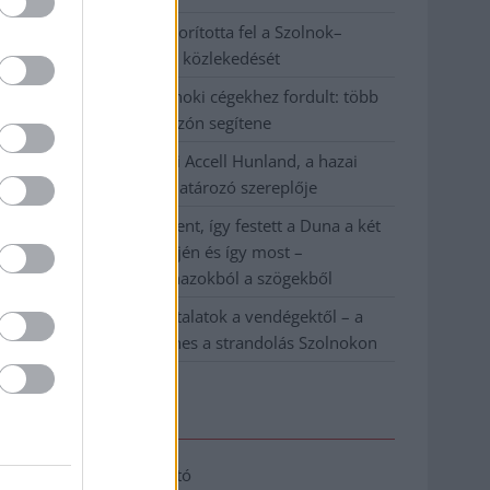
Váratlan fennakadás borította fel a Szolnok–
Kecskemét vasútvonal közlekedését
A polgármester a szolnoki cégekhez fordult: több
száz elbocsátott dolgozón segítene
Csődbe ment a tószegi Accell Hunland, a hazai
kerékpárgyártás meghatározó szereplője
Egyszer fent, egyszer lent, így festett a Duna a két
évvel ezelőtti árvíz idején és így most –
fotógyűjtemény ugyanazokból a szögekből
Ilyenek eddig a tapasztalatok a vendégektől – a
hőhullám miatt ingyenes a strandolás Szolnokon
Elérhetőség
Adatkezelési tájékoztató