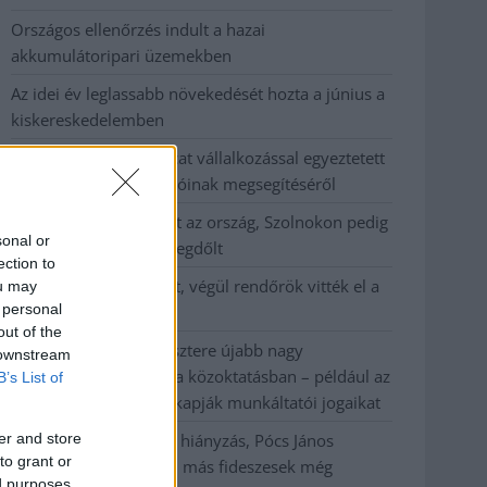
Országos ellenőrzés indult a hazai
akkumulátoripari üzemekben
Az idei év leglassabb növekedését hozta a június a
kiskereskedelemben
Györfi Mihály több tucat vállalkozással egyeztetett
a kerékpárgyár dolgozóinak megsegítéséről
41 fok fölé forrósodott az ország, Szolnokon pedig
sonal or
egy másik rekord is megdőlt
ection to
Egy telefonhívást akart, végül rendőrök vitték el a
ou may
 personal
mezőtúri férfit
out of the
A Tisza kormány minisztere újabb nagy
 downstream
változásokról döntött a közoktatásban – például az
B’s List of
iskolaigazgatók visszakapják munkáltatói jogaikat
er and store
Sok volt az igazolatlan hiányzás, Pócs János
to grant or
fizetéslevonást kapott, más fideszesek még
ed purposes