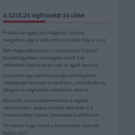
A SZOL24 legfrissebb 24 cikke
Problémák egész Jász-Nagykun-Szolnok
megyében: egyre több otthoni kútból fogy ki a víz
Már magasabb szinten is nyomoznak Szijjártó
büntetőügyében, vesztegetés miatt 3 év
letöltendőt kaphat és ez csak az egyik botrány
Szolnokon egy kulcsfontosságú körforgalmat
részlegesen lezárnak a napokban, a közlekedés az
átlagost is meghaladó mértékben lebénul
Elromlott a biztosítóberendezés a ceglédi
vasútvonalon, alapos késések alakultak ki a
menetrendhez képest, kimaradás is előfordult
Ön szerint hogy készül a hamisítatlan szolnoki
habos isler?