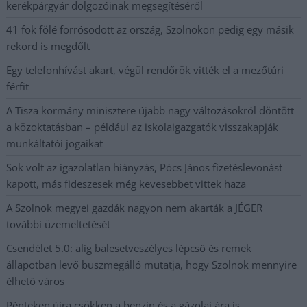
kerékpárgyár dolgozóinak megsegítéséről
41 fok fölé forrósodott az ország, Szolnokon pedig egy másik
rekord is megdőlt
Egy telefonhívást akart, végül rendőrök vitték el a mezőtúri
férfit
A Tisza kormány minisztere újabb nagy változásokról döntött
a közoktatásban – például az iskolaigazgatók visszakapják
munkáltatói jogaikat
Sok volt az igazolatlan hiányzás, Pócs János fizetéslevonást
kapott, más fideszesek még kevesebbet vittek haza
A Szolnok megyei gazdák nagyon nem akarták a JÉGER
további üzemeltetését
Csendélet 5.0: alig balesetveszélyes lépcső és remek
állapotban levő buszmegálló mutatja, hogy Szolnok mennyire
élhető város
Pénteken újra csökken a benzin és a gázolaj ára is