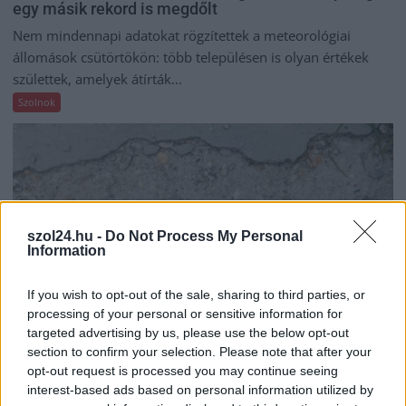
egy másik rekord is megdőlt
Nem mindennapi adatokat rögzítettek a meteorológiai
állomások csütörtökön: több településen is olyan értékek
születtek, amelyek átírták...
Szolnok
szol24.hu -
Do Not Process My Personal
Information
If you wish to opt-out of the sale, sharing to third parties, or
processing of your personal or sensitive information for
targeted advertising by us, please use the below opt-out
section to confirm your selection. Please note that after your
opt-out request is processed you may continue seeing
2026.08.06.
Kiss Lajos
interest-based ads based on personal information utilized by