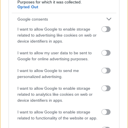
Purposes for which it was collected.
Opted Out
Google consents
Hírlevél feliratkozás
I want to allow Google to enable storage
Adja meg keresztnevét:
Adja
related to advertising like cookies on web or
meg e-mail címét:
device identifiers in apps.
Megismertem és elfogadom a
GDPR-szabályzat
ot
I want to allow my user data to be sent to
Google for online advertising purposes.
Nem szeretne lemaradni semmiről? Csak egy kattintás, és hírlevelünk a
I want to allow Google to send me
personalized advertising.
legfrissebb információkkal és exkluzív tartalmakkal hétről hétre
postaládájába érkezik!
I want to allow Google to enable storage
related to analytics like cookies on web or
device identifiers in apps.
A SZOL24 legfrissebb 24 cikke
I want to allow Google to enable storage
related to functionality of the website or app.
Problémák egész Jász-Nagykun-Szolnok megyében: egyre
több otthoni kútból fogy ki a víz