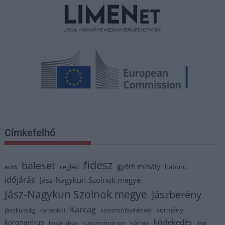
Címkefelhő
fidesz
baleset
györfi mihály
cegléd
háború
autó
időjárás
Jász-Nagykun-Szolnok megye
Jász-Nagykun Szolnok megye
Jászberény
Karcag
kormány
Jászkunság
karambol
katasztrófavédelem
közlekedés
koronavírus
kórház
kosárlabda
kunszentmárton
lmp