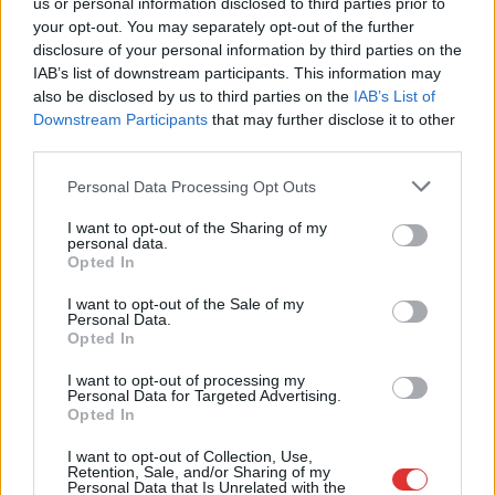
us or personal information disclosed to third parties prior to
Csendélet 5.0: alig balesetveszélyes lépcső és
remek állapotban levő buszmegálló mutatja, hogy
your opt-out. You may separately opt-out of the further
Szolnok mennyire élhető város
disclosure of your personal information by third parties on the
IAB’s list of downstream participants. This information may
Ha csak ezeket a képeket látnánk, azt gondolnánk, hogy az
also be disclosed by us to third parties on the
IAB’s List of
egyik leglepusztultabb balkáni vidéken járunk, de...
Downstream Participants
that may further disclose it to other
Szolnok
third parties.
Please note that this website/app uses one or more Google
Personal Data Processing Opt Outs
services and may gather and store information including but
not limited to your visit or usage behaviour. You may click to
I want to opt-out of the Sharing of my
personal data.
grant or deny consent to Google and its third-party tags to
Opted In
use your data for below specified purposes in below Google
consent section.
I want to opt-out of the Sale of my
Personal Data.
Opted In
I want to opt-out of processing my
Personal Data for Targeted Advertising.
Opted In
I want to opt-out of Collection, Use,
Retention, Sale, and/or Sharing of my
Personal Data that Is Unrelated with the