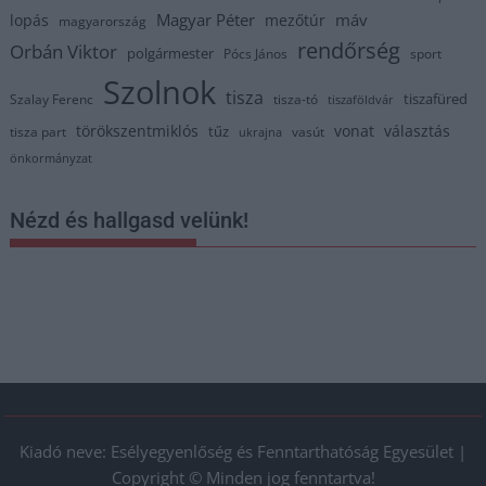
Magyar Péter
máv
lopás
mezőtúr
magyarország
rendőrség
Orbán Viktor
polgármester
Pócs János
sport
Szolnok
tisza
tiszafüred
Szalay Ferenc
tisza-tó
tiszaföldvár
törökszentmiklós
vonat
választás
tűz
tisza part
vasút
ukrajna
önkormányzat
Nézd és hallgasd velünk!
Kiadó neve: Esélyegyenlőség és Fenntarthatóság Egyesület |
Copyright © Minden jog fenntartva!