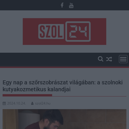
Skip
to
content
Egy nap a szőrszobrászat világában: a szolnoki
kutyakozmetikus kalandjai
2024.10.24.
szol24.hu