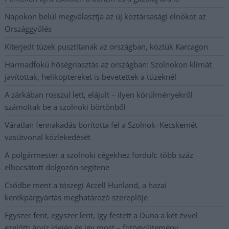
Napokon belül megválasztja az új köztársasági elnököt az
Országgyűlés
Kiterjedt tüzek pusztítanak az országban, köztük Karcagon
Harmadfokú hőségriasztás az országban: Szolnokon klímát
javítottak, helikoptereket is bevetettek a tüzeknél
A zárkában rosszul lett, elájult – ilyen körülményekről
számoltak be a szolnoki börtönből
Váratlan fennakadás borította fel a Szolnok–Kecskemét
vasútvonal közlekedését
A polgármester a szolnoki cégekhez fordult: több száz
elbocsátott dolgozón segítene
Csődbe ment a tószegi Accell Hunland, a hazai
kerékpárgyártás meghatározó szereplője
Egyszer fent, egyszer lent, így festett a Duna a két évvel
ezelőtti árvíz idején és így most – fotógyűjtemény