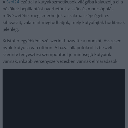
A
Szol24
ezúttal a kutyakozmetikusok világába kalauzolja el a
nézőket: bepillantást nyerhetünk a szőr- és mancsápolás
művészetébe, megismerhetjük a szakma szépségeit és
kihívásait, valamint megtudhatjuk, mely kutyafajták hódítanak
jelenleg.
Kristofer egyébként szó szerint hazavitte a munkát, összesen
nyolc kutyusa van otthon. A hazai állapotokról is beszélt,
szerinte tenyésztési szempontból jó minőségű kutyáink
vannak, inkább versenyszervezésben vannak elmaradások.