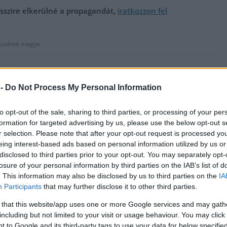
messzire elkerülné a propagandát,
iratkozzon fel
Szolnok megye
Remek hétvégi program, korosztályos atlétikai bajnokság
Szolnokon
 -
Do Not Process My Personal Information
to opt-out of the sale, sharing to third parties, or processing of your per
formation for targeted advertising by us, please use the below opt-out s
r selection. Please note that after your opt-out request is processed y
eing interest-based ads based on personal information utilized by us or
disclosed to third parties prior to your opt-out. You may separately opt-
losure of your personal information by third parties on the IAB’s list of
. This information may also be disclosed by us to third parties on the
IA
Participants
that may further disclose it to other third parties.
 that this website/app uses one or more Google services and may gath
including but not limited to your visit or usage behaviour. You may click 
 to Google and its third-party tags to use your data for below specifi