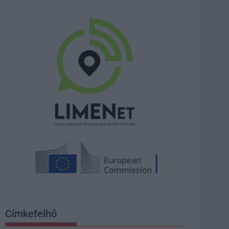
Címkefelhő