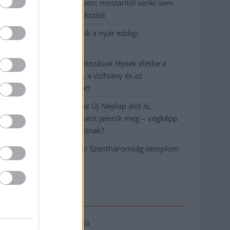
Vízitraffipax a Tisza-tavon: mostantól senki sem
úszhatja meg a száguldozást
Szolnokra is megérkezik a nyár eddigi
legkeményebb napja
Már Szolnokon is korlátozások léptek életbe a
tartós hatalmas hőség, a vízhiány és az
áramtakarékosság miatt
A NER kihúzta a talajt az Új Néplap alól is,
immáron csak hetilapként jelenik meg – végképp
vége a nyomtatott sajtónak?
Befejeződött a szolnoki Szentháromság-templom
felújítása
Elérhetőség
Adatkezelési tájékoztató