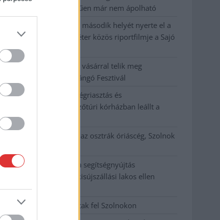
fák többsége szakszerűen már nem ápolható
A MÚOSZ sajtódíjának második helyét nyerte el a
Borsod24 és a Paraméter közös riportfilmje a Sajó
szennyezéséről
Tánccal, zeneszóval és vásárral telik meg
Jászberény, indul a Csángó Fesztivál
Meghosszabbított hőségriasztás és
vízkorlátozások, a mezőtúri kórházban leállt a
klíma
Átszervezi működését az osztrák óriáscég, Szolnok
is érintett
Tragédiába torkollott a segítségnyújtás
elmulasztása, három kisújszállási lakos ellen
emeltek vádat
Hatalmas lángok csaptak fel Szolnokon