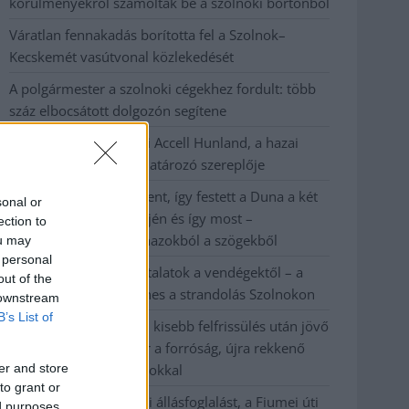
körülményekről számoltak be a szolnoki börtönből
Váratlan fennakadás borította fel a Szolnok–
Kecskemét vasútvonal közlekedését
A polgármester a szolnoki cégekhez fordult: több
száz elbocsátott dolgozón segítene
Csődbe ment a tószegi Accell Hunland, a hazai
kerékpárgyártás meghatározó szereplője
Egyszer fent, egyszer lent, így festett a Duna a két
sonal or
évvel ezelőtti árvíz idején és így most –
ection to
fotógyűjtemény ugyanazokból a szögekből
ou may
 personal
Ilyenek eddig a tapasztalatok a vendégektől – a
out of the
hőhullám miatt ingyenes a strandolás Szolnokon
 downstream
B’s List of
Nem biztató: a hétvégi kisebb felfrissülés után jövő
héten megint visszatér a forróság, újra rekkenő
er and store
hőség jön, akár 38 fokokkal
to grant or
Közzétették a szakértői állásfoglalást, a Fiumei úti
ed purposes