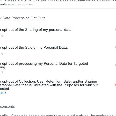
ogle consent section.
szol24.hu
2026.08.05.
szol24.hu
neszóval és vásárral
Meghosszabbított
ászberény, indul a
hőségriasztás és
l Data Processing Opt Outs
ztivál
vízkorlátozások, a mezőtúri
kórházban leállt a klíma
o opt-out of the Sharing of my personal data.
t-medencei folklór és a
Meghosszabbította az ország egész
In
és központjává válik
területére érvényes, harmadfokú
ma indul a XXXIV.
o opt-out of the Sale of my Personal Data.
hőségriasztást az Országos
ált....
In
Tisztifőorvos augusztus 7-én éjfélig,
ek
miközben a...
to opt-out of processing my Personal Data for Targeted
ing.
JNSZ megyei hírek
In
o opt-out of Collection, Use, Retention, Sale, and/or Sharing
ersonal Data that Is Unrelated with the Purposes for which it
lected.
Out
consents
o allow Google to enable storage related to advertising like cookies on