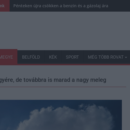
Pénteken újra csökken a benzin és a gázolaj ára is
ink
MEGYE
BELFÖLD
KÉK
SPORT
MÉG TÖBB ROVAT
gyére, de továbbra is marad a nagy meleg