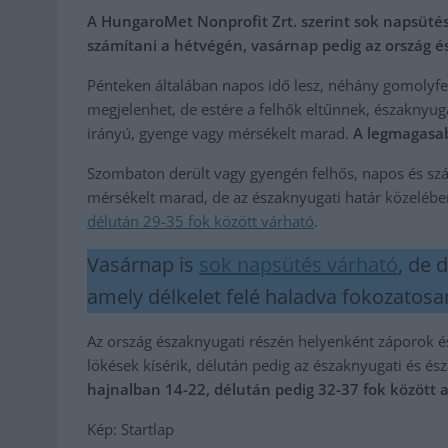
A HungaroMet Nonprofit Zrt. szerint sok napsütés
számítani a hétvégén, vasárnap pedig az ország é
Pénteken általában napos idő lesz, néhány gomolyfel
megjelenhet, de estére a felhők eltűnnek, északnyuga
irányú, gyenge vagy mérsékelt marad.
A legmagasab
Szombaton derült vagy gyengén felhős, napos és szára
mérsékelt marad, de az északnyugati határ közelébe
délután 29-35 fok között várható
.
Vasárnap is
sok napsütés várható
, de 
amely délkelet felé haladva fokozatosan
Az ország északnyugati részén helyenként záporok és z
lökések kísérik, délután pedig az északnyugati és és
hajnalban 14-22, délután pedig 32-37 fok között 
Kép: Startlap