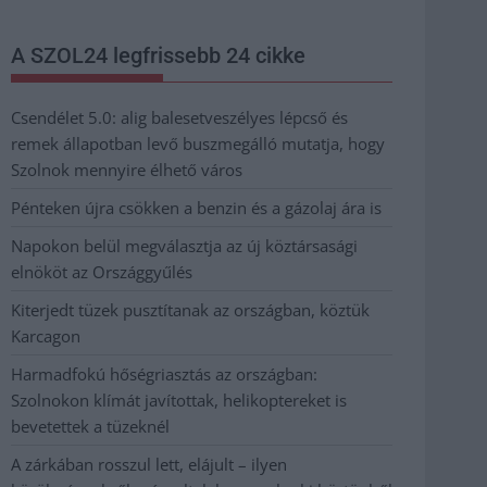
A SZOL24 legfrissebb 24 cikke
Csendélet 5.0: alig balesetveszélyes lépcső és
remek állapotban levő buszmegálló mutatja, hogy
Szolnok mennyire élhető város
Pénteken újra csökken a benzin és a gázolaj ára is
Napokon belül megválasztja az új köztársasági
elnököt az Országgyűlés
Kiterjedt tüzek pusztítanak az országban, köztük
Karcagon
Harmadfokú hőségriasztás az országban:
Szolnokon klímát javítottak, helikoptereket is
bevetettek a tüzeknél
A zárkában rosszul lett, elájult – ilyen