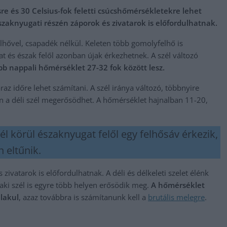
re és 30 Celsius-fok feletti csúcshőmérsékletekre lehet
szaknyugati részén záporok és zivatarok is előfordulhatnak.
hővel, csapadék nélkül. Keleten több gomolyfelhő is
t és észak felől azonban újak érkezhetnek. A szél változó
b nappali hőmérséklet 27-32 fok között lesz.
z időre lehet számítani. A szél iránya változó, többnyire
n a déli szél megerősödhet. A hőmérséklet hajnalban 11-20,
dél körül északnyugat felől egy felhősáv érkezik,
 eltűnik.
ivatarok is előfordulhatnak. A déli és délkeleti szelet élénk
zaki szél is egyre több helyen erősödik meg.
A hőmérséklet
alakul
, azaz továbbra is számítanunk kell a
brutális melegre
.