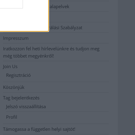
Etikai és függetlenségi alapelvek
Hirdetési árak
Hozzászólási és Moderálási Szabályzat
Impresszum
Iratkozzon fel heti hírlevelünkre és tudjon meg
még többet megyénkről!
Join Us
Regisztráció
Köszönjük
Tag bejelentkezés
Jelszó visszaállítása
Profil
Támogassa a független helyi sajtót!