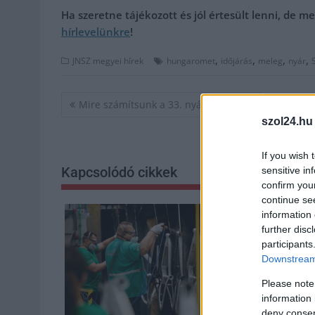
Ha szeretne tájékozott és jól értesült lenni, de 
hírlevelünkre
!
,
,
,
,
JNSZ megyei hírek
hungaromet
időjárás
meleg
nyár
Bejegyzés
Mire számítsunk a 33. nyári olimpián?
navigáció
szol24.hu
If you wish 
Kapcsolódó cikkek
sensitive in
confirm you
continue se
information 
further disc
participants
Downstream 
Please note
information 
deny consent