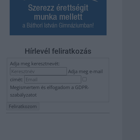
Hírlevél feliratkozás
Adja meg keresztnevét:
Adja meg e-mail
címét:
Megismertem és elfogadom a
GDPR-
szabályzat
ot
Nem szeretne lemaradni semmiről? Csak egy kattintás, és
hírlevelünk a legfrissebb információkkal és exkluzív
tartalmakkal hétről hétre postaládájába érkezik!