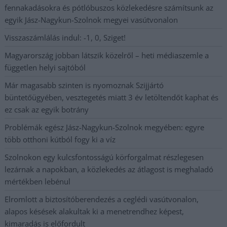
fennakadásokra és pótlóbuszos közlekedésre számítsunk az
egyik Jász-Nagykun-Szolnok megyei vasútvonalon
Visszaszámlálás indul: -1, 0, Sziget!
Magyarország jobban látszik közelről – heti médiaszemle a
független helyi sajtóból
Már magasabb szinten is nyomoznak Szijjártó
büntetőügyében, vesztegetés miatt 3 év letöltendőt kaphat és
ez csak az egyik botrány
Problémák egész Jász-Nagykun-Szolnok megyében: egyre
több otthoni kútból fogy ki a víz
Szolnokon egy kulcsfontosságú körforgalmat részlegesen
lezárnak a napokban, a közlekedés az átlagost is meghaladó
mértékben lebénul
Elromlott a biztosítóberendezés a ceglédi vasútvonalon,
alapos késések alakultak ki a menetrendhez képest,
kimaradás is előfordult