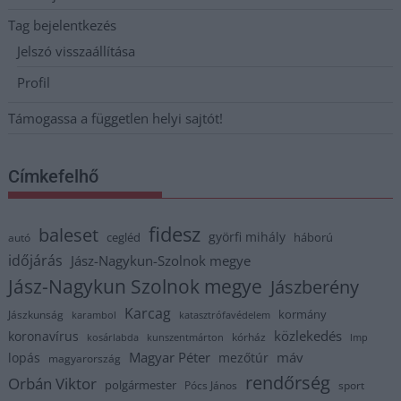
Tag bejelentkezés
Jelszó visszaállítása
Profil
Támogassa a független helyi sajtót!
Címkefelhő
fidesz
baleset
györfi mihály
cegléd
háború
autó
időjárás
Jász-Nagykun-Szolnok megye
Jász-Nagykun Szolnok megye
Jászberény
Karcag
kormány
Jászkunság
karambol
katasztrófavédelem
közlekedés
koronavírus
kórház
kosárlabda
kunszentmárton
lmp
Magyar Péter
máv
lopás
mezőtúr
magyarország
rendőrség
Orbán Viktor
polgármester
Pócs János
sport