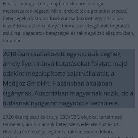
Először biológusként, majd molekuláris biológia
mesterszakon végzett. Mivel érdekelték a genetikai eredetű
betegségek, doktoranduszként csatlakozott egy 2013-ban
kezdődő kutatáshoz. A nyál biomarker vizsgálatait folytatták
szájüregi daganatos betegségek és rákmegelőző állapotokban,
témában.
2018-ban csatlakozott egy osztrák céghez,
amely ilyen irányú kutatásokat folytat, majd
odakint megalapította saját vállalatát, a
MediJoz GmbH-t. Hazánkban általában
cigánynak, Ausztriában magyarnak nézik, de a
tudásnak nyugaton nagyobb a becsülete.
2020 óta fejleszti és árulja CBD/CBG olajokat tartalmazó
termékeit, amik már sok beteg szenvedésére hoztak írt.
Hivatása és életcélja segíteni a rákban szenvedőkön,