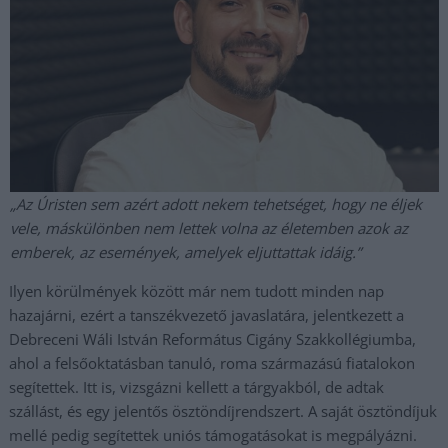
„Az Úristen sem azért adott nekem tehetséget, hogy ne éljek
vele, máskülönben nem lettek volna az életemben azok az
emberek, az események, amelyek eljuttattak idáig.”
Ilyen körülmények között már nem tudott minden nap
hazajárni, ezért a tanszékvezető javaslatára, jelentkezett a
Debreceni Wáli István Református Cigány Szakkollégiumba,
ahol a felsőoktatásban tanuló, roma származású fiatalokon
segítettek. Itt is, vizsgázni kellett a tárgyakból, de adtak
szállást, és egy jelentős ösztöndíjrendszert. A saját ösztöndíjuk
mellé pedig segítettek uniós támogatásokat is megpályázni.