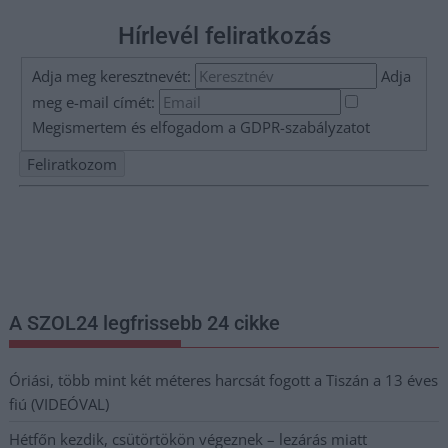
Hírlevél feliratkozás
Adja meg keresztnevét:
Adja
meg e-mail címét:
Megismertem és elfogadom a
GDPR-szabályzat
ot
Nem szeretne lemaradni semmiről? Csak egy kattintás, és hírlevelünk a
legfrissebb információkkal és exkluzív tartalmakkal hétről hétre
postaládájába érkezik!
A SZOL24 legfrissebb 24 cikke
Óriási, több mint két méteres harcsát fogott a Tiszán a 13 éves
fiú (VIDEÓVAL)
Hétfőn kezdik, csütörtökön végeznek – lezárás miatt