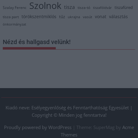
Szolnok
tisza
tiszafüred
Szalay Ferenc
tisza-tó
tiszaföldvár
törökszentmiklós
vonat
választás
tűz
tisza part
vasút
ukrajna
önkormányzat
Nézd és hallgasd velünk!
Kiadó neve: Esélyegyenlőség és Fenntarthatóság Egyesület |
Copyright © Minden jog fenntartva!
Proudly powered by WordPress
|
Theme: SuperMag by
Acme
Themes