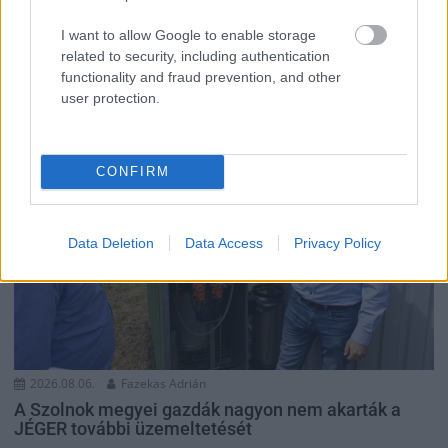
igazolatlanul a szavazásokról, de még mindig olcsón
I want to allow Google to enable storage
megúszta ahhoz...
related to security, including authentication
JNSZ megyei hírek
functionality and fraud prevention, and other
user protection.
CONFIRM
Data Deletion
Data Access
Privacy Policy
2026.08.06.
Fazekas Adrián
A Szolnok megyei gazdák nagyon nem akarták a
JÉGER további üzemeltetését