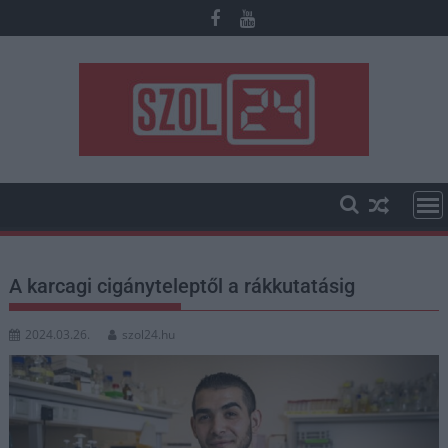
Skip
to
content
A karcagi cigányteleptől a rákkutatásig
2024.03.26.
szol24.hu