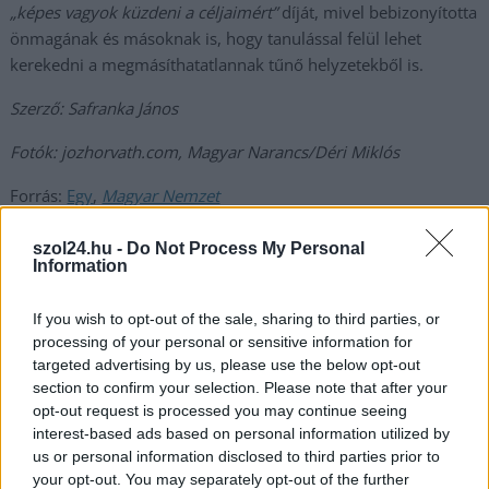
„képes vagyok küzdeni a céljaimért”
díját, mivel bebizonyította
önmagának és másoknak is, hogy tanulással felül lehet
kerekedni a megmásíthatatlannak tűnő helyzetekből is.
Szerző: Safranka János
Fotók: jozhorvath.com, Magyar Narancs/Déri Miklós
Forrás:
Egy
,
Magyar Nemzet
,
,
,
,
JNSZ megyei hírek
Horváth József
Karcag
munka
rákkutató
szol24.hu -
Do Not Process My Personal
,
Information
romatelep
tanulás
If you wish to opt-out of the sale, sharing to third parties, or
Bejegyzés
Lopott bringák és rollerek
„Ki a vesztes? Mi, az utasok!”
processing of your personal or sensitive information for
navigáció
gazdáját keresi a szolnoki
– olvasónk véleményezte az
targeted advertising by us, please use the below opt-out
rendőrség
új szolnoki
section to confirm your selection. Please note that after your
buszmenetrendet
opt-out request is processed you may continue seeing
interest-based ads based on personal information utilized by
us or personal information disclosed to third parties prior to
your opt-out. You may separately opt-out of the further
Kapcsolódó cikkek