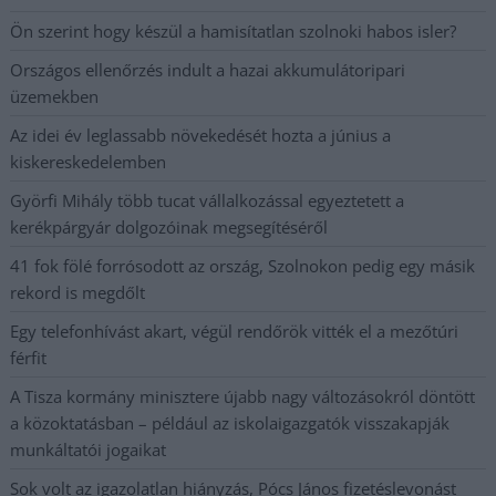
Ön szerint hogy készül a hamisítatlan szolnoki habos isler?
Országos ellenőrzés indult a hazai akkumulátoripari
üzemekben
Az idei év leglassabb növekedését hozta a június a
kiskereskedelemben
Györfi Mihály több tucat vállalkozással egyeztetett a
kerékpárgyár dolgozóinak megsegítéséről
41 fok fölé forrósodott az ország, Szolnokon pedig egy másik
rekord is megdőlt
Egy telefonhívást akart, végül rendőrök vitték el a mezőtúri
férfit
A Tisza kormány minisztere újabb nagy változásokról döntött
a közoktatásban – például az iskolaigazgatók visszakapják
munkáltatói jogaikat
Sok volt az igazolatlan hiányzás, Pócs János fizetéslevonást