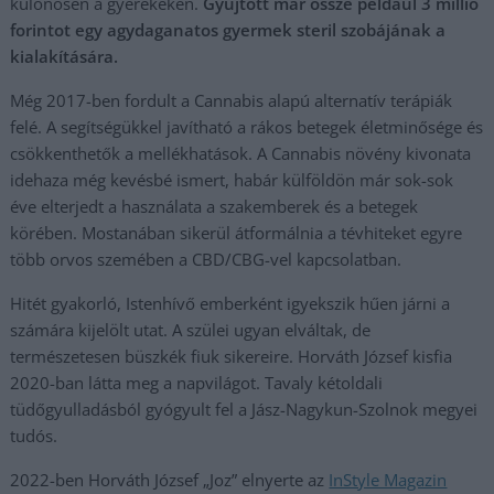
különösen a gyerekeken.
Gyűjtött már össze például 3 millió
forintot egy agydaganatos gyermek steril szobájának a
kialakítására.
Még 2017-ben fordult a Cannabis alapú alternatív terápiák
felé. A segítségükkel javítható a rákos betegek életminősége és
csökkenthetők a mellékhatások. A Cannabis növény kivonata
idehaza még kevésbé ismert, habár külföldön már sok-sok
éve elterjedt a használata a szakemberek és a betegek
körében. Mostanában sikerül átformálnia a tévhiteket egyre
több orvos szemében a CBD/CBG-vel kapcsolatban.
Hitét gyakorló, Istenhívő emberként igyekszik hűen járni a
számára kijelölt utat. A szülei ugyan elváltak, de
természetesen büszkék fiuk sikereire. Horváth József kisfia
2020-ban látta meg a napvilágot. Tavaly kétoldali
tüdőgyulladásból gyógyult fel a Jász-Nagykun-Szolnok megyei
tudós.
2022-ben Horváth József „Joz” elnyerte az
InStyle Magazin