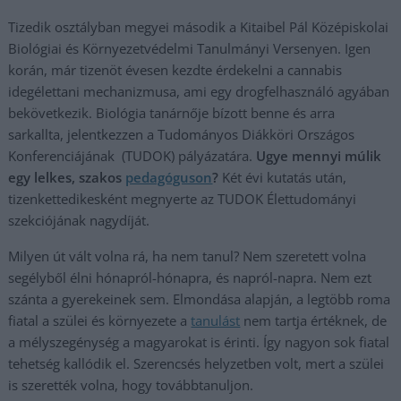
Tizedik osztályban megyei második a Kitaibel Pál Középiskolai
Biológiai és Környezetvédelmi Tanulmányi Versenyen. Igen
korán, már tizenöt évesen kezdte érdekelni a cannabis
idegélettani mechanizmusa, ami egy drogfelhasználó agyában
bekövetkezik. Biológia tanárnője bízott benne és arra
sarkallta, jelentkezzen a Tudományos Diákköri Országos
Konferenciájának (TUDOK) pályázatára.
Ugye mennyi múlik
egy lelkes, szakos
pedagóguson
?
Két évi kutatás után,
tizenkettedikesként megnyerte az TUDOK Élettudományi
szekciójának nagydíját.
Milyen út vált volna rá, ha nem tanul? Nem szeretett volna
segélyből élni hónapról-hónapra, és napról-napra. Nem ezt
szánta a gyerekeinek sem. Elmondása alapján, a legtöbb roma
fiatal a szülei és környezete a
tanulást
nem tartja értéknek, de
a mélyszegénység a magyarokat is érinti. Így nagyon sok fiatal
tehetség kallódik el. Szerencsés helyzetben volt, mert a szülei
is szerették volna, hogy továbbtanuljon.