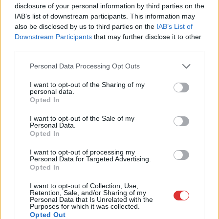
disclosure of your personal information by third parties on the
IAB’s list of downstream participants. This information may
also be disclosed by us to third parties on the
IAB’s List of
Downstream Participants
that may further disclose it to other
third parties.
Please note that this website/app uses one or more Google
Personal Data Processing Opt Outs
services and may gather and store information including but
not limited to your visit or usage behaviour. You may click to
I want to opt-out of the Sharing of my
personal data.
grant or deny consent to Google and its third-party tags to
Opted In
use your data for below specified purposes in below Google
consent section.
I want to opt-out of the Sale of my
Personal Data.
Opted In
I want to opt-out of processing my
Personal Data for Targeted Advertising.
2026.08.07.
Kiss Lajos
Opted In
Elromlott a biztosítóberendezés a ceglédi
vasútvonalon, alapos késések alakultak ki a
I want to opt-out of Collection, Use,
Retention, Sale, and/or Sharing of my
menetrendhez képest, kimaradás is előfordult
Personal Data that Is Unrelated with the
Purposes for which it was collected.
Napok óta tart a rendkívüli kánikula, a biztosítóberendezés
Opted Out