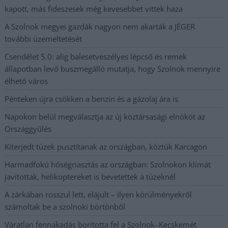
kapott, más fideszesek még kevesebbet vittek haza
A Szolnok megyei gazdák nagyon nem akarták a JÉGER
további üzemeltetését
Csendélet 5.0: alig balesetveszélyes lépcső és remek
állapotban levő buszmegálló mutatja, hogy Szolnok mennyire
élhető város
Pénteken újra csökken a benzin és a gázolaj ára is
Napokon belül megválasztja az új köztársasági elnököt az
Országgyűlés
Kiterjedt tüzek pusztítanak az országban, köztük Karcagon
Harmadfokú hőségriasztás az országban: Szolnokon klímát
javítottak, helikoptereket is bevetettek a tüzeknél
A zárkában rosszul lett, elájult – ilyen körülményekről
számoltak be a szolnoki börtönből
Váratlan fennakadás borította fel a Szolnok–Kecskemét