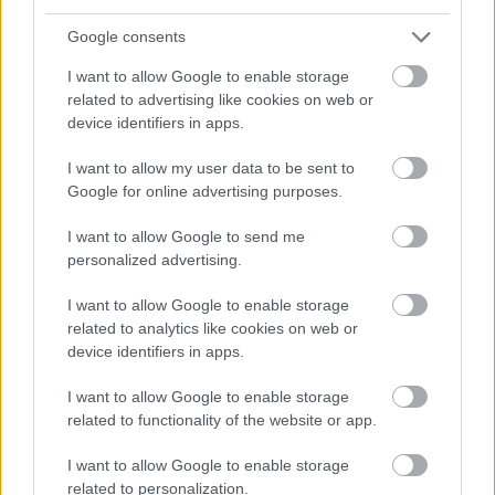
pedig újra megadta magát a ceglédi vonalon, így...
JNSZ megyei hírek
Google consents
I want to allow Google to enable storage
related to advertising like cookies on web or
device identifiers in apps.
I want to allow my user data to be sent to
Google for online advertising purposes.
I want to allow Google to send me
personalized advertising.
I want to allow Google to enable storage
related to analytics like cookies on web or
device identifiers in apps.
2026.08.06.
Kiss Lajos
I want to allow Google to enable storage
Sok volt az igazolatlan hiányzás, Pócs János
related to functionality of the website or app.
fizetéslevonást kapott, más fideszesek még
kevesebbet vittek haza
I want to allow Google to enable storage
A jászsági fideszes képviselő túl sokszor hiányzott
related to personalization.