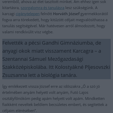
veremből, ahova az élet taszított minket. Ám ehhez igen sok
kitartásra,
szorgalomra és tanulásra
lesz szükségünk. A
karcagi
cigánytelepen
felnőtt
Horváth József
gyermekkorától
fogva arra törekedett, hogy kitűzött céljait megvalósíthassa a
tanulás segítségével. Már hatévesen arról álmodozott, hogy
valami rendkívülit visz végbe.
Felvették a pécsi Gandhi Gimnáziumba, de
anyagi okok miatt visszament Karcagra – a
Szentannai Sámuel Mezőgazdasági
Szakközépiskolába. Itt Kolostyákné Pljesovszki
Zsuzsanna lett a biológia tanára.
Így emlékezett vissza József erre az időszakra „Ő a szó jó
értelmében anyám helyett volt anyám, Futó Lajos
osztályfőnököm pedig apám helyett volt apám. Mindketten
fiaikként neveltek belőlem becsületes embert, és segítettek a
céljaim elérésében”.