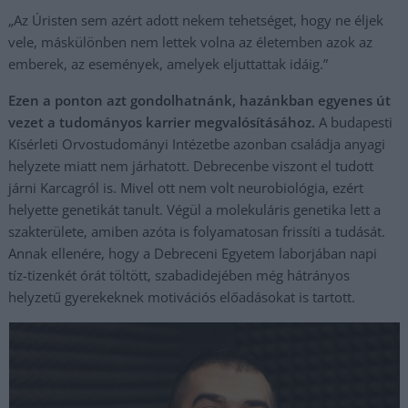
„Az Úristen sem azért adott nekem tehetséget, hogy ne éljek
vele, máskülönben nem lettek volna az életemben azok az
emberek, az események, amelyek eljuttattak idáig.”
Ezen a ponton azt gondolhatnánk, hazánkban egyenes út
vezet a tudományos karrier megvalósításához.
A budapesti
Kísérleti Orvostudományi Intézetbe azonban családja anyagi
helyzete miatt nem járhatott. Debrecenbe viszont el tudott
járni Karcagról is. Mivel ott nem volt neurobiológia, ezért
helyette genetikát tanult. Végül a molekuláris genetika lett a
szakterülete, amiben azóta is folyamatosan frissíti a tudását.
Annak ellenére, hogy a Debreceni Egyetem laborjában napi
tíz-tizenkét órát töltött, szabadidejében még hátrányos
helyzetű gyerekeknek motivációs előadásokat is tartott.