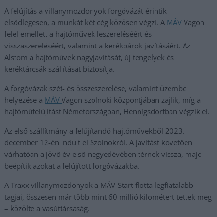
A felújítás a villanymozdonyok forgóvázát érintik
elsődlegesen, a munkát két cég közösen végzi. A
MÁV
Vagon
felel emellett a hajtóművek leszereléséért és
visszaszereléséért, valamint a kerékpárok javításáért. Az
Alstom a hajtóművek nagyjavítását, új tengelyek és
keréktárcsák szállítását biztosítja.
A forgóvázak szét- és összeszerelése, valamint üzembe
helyezése a
MÁV
Vagon szolnoki központjában zajlik, míg a
hajtóműfelújítást Németországban, Hennigsdorfban végzik el.
Az első szállítmány a felújítandó hajtóművekből 2023.
december 12-én indult el Szolnokról. A javítást követően
várhatóan a jövő év első negyedévében térnek vissza, majd
beépítik azokat a felújított forgóvázakba.
A Traxx villanymozdonyok a MÁV-Start flotta legfiatalabb
tagjai, összesen már több mint 60 millió kilométert tettek meg
– közölte a vasúttársaság.