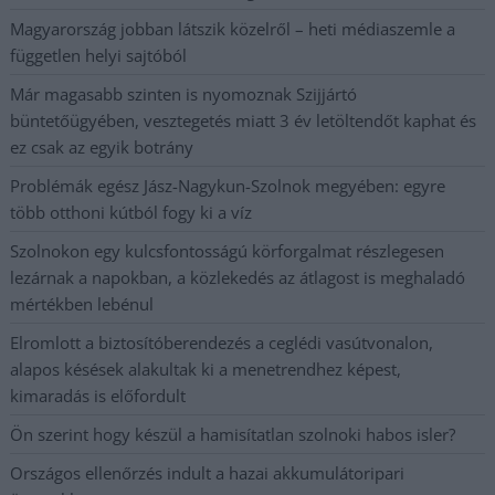
Magyarország jobban látszik közelről – heti médiaszemle a
független helyi sajtóból
Már magasabb szinten is nyomoznak Szijjártó
büntetőügyében, vesztegetés miatt 3 év letöltendőt kaphat és
ez csak az egyik botrány
Problémák egész Jász-Nagykun-Szolnok megyében: egyre
több otthoni kútból fogy ki a víz
Szolnokon egy kulcsfontosságú körforgalmat részlegesen
lezárnak a napokban, a közlekedés az átlagost is meghaladó
mértékben lebénul
Elromlott a biztosítóberendezés a ceglédi vasútvonalon,
alapos késések alakultak ki a menetrendhez képest,
kimaradás is előfordult
Ön szerint hogy készül a hamisítatlan szolnoki habos isler?
Országos ellenőrzés indult a hazai akkumulátoripari