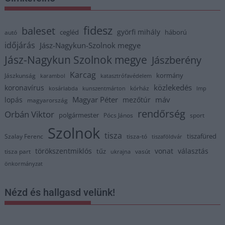
fidesz
baleset
györfi mihály
cegléd
háború
autó
időjárás
Jász-Nagykun-Szolnok megye
Jász-Nagykun Szolnok megye
Jászberény
Karcag
kormány
Jászkunság
karambol
katasztrófavédelem
közlekedés
koronavírus
kórház
kosárlabda
kunszentmárton
lmp
Magyar Péter
máv
lopás
mezőtúr
magyarország
rendőrség
Orbán Viktor
polgármester
Pócs János
sport
Szolnok
tisza
tiszafüred
Szalay Ferenc
tisza-tó
tiszaföldvár
törökszentmiklós
vonat
választás
tűz
tisza part
vasút
ukrajna
önkormányzat
Nézd és hallgasd velünk!