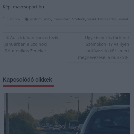
Kép: mavcsoport.hu
,
,
,
,
,
Szolnok
alstom
máv
máv-start
Szolnok
vasúti közlekedés
vonat
Bejegyzés
Ausztriában koncertezik
Ugye ismerős történet
navigáció
januárban a Szolnoki
Szolnokon is? Az ilyen
Szimfonikus Zenekar
autóvezető közismert
megnevezése: a bunkó
Kapcsolódó cikkek