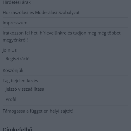
Hirdetési árak
Hozzászólási és Moderálási Szabályzat
Impresszum
Iratkozzon fel heti hírlevelünkre és tudjon meg még többet
megyénkről!
Join Us
Regisztráció
Köszönjük
Tag bejelentkezés
Jelszó visszaállítása
Profil
Támogassa a független helyi sajtót!
Címkefelhő