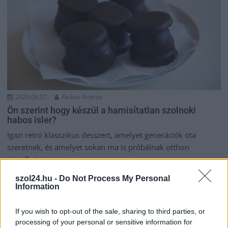
2026.08.07.
Farkas András
Ön szerint hogy készül a hamisítatlan szolnoki
habos isler?
Igazi retró klasszikus desszert, amelyet generációk óta
szeretnek, és amelyet sokan ma is próbálnak otthon
újraalkotni....
Szolnok
szol24.hu -
Do Not Process My Personal
Information
If you wish to opt-out of the sale, sharing to third parties, or
processing of your personal or sensitive information for