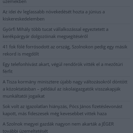
üzemekben
Az idei év leglassabb növekedését hozta a június a
kiskereskedelemben
Györfi Mihály több tucat vállalkozással egyeztetett a
kerékpárgyár dolgozóinak megsegítéséről
41 fok fölé forrósodott az ország, Szolnokon pedig egy másik
rekord is megdőlt
Egy telefonhívást akart, végül rendőrök vitték el a mezőtúri
férfit
A Tisza kormány minisztere újabb nagy változásokról döntött
a közoktatásban – például az iskolaigazgatók visszakapják
munkáltatói jogaikat
Sok volt az igazolatlan hiányzás, Pócs János fizetéslevonást
kapott, más fideszesek még kevesebbet vittek haza
A Szolnok megyei gazdák nagyon nem akarták a JÉGER
további üzemeltetését