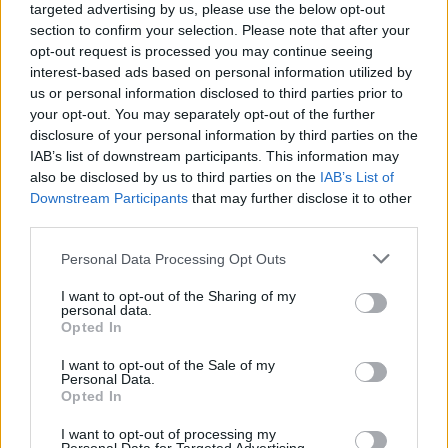
targeted advertising by us, please use the below opt-out
section to confirm your selection. Please note that after your
opt-out request is processed you may continue seeing
interest-based ads based on personal information utilized by
us or personal information disclosed to third parties prior to
your opt-out. You may separately opt-out of the further
disclosure of your personal information by third parties on the
IAB’s list of downstream participants. This information may
also be disclosed by us to third parties on the
IAB’s List of
Downstream Participants
that may further disclose it to other
2026.08.07.
Horváth Zsolt
third parties.
Györfi Mihály több tucat vállalkozással egyeztetett
a kerékpárgyár dolgozóinak megsegítéséről
Please note that this website/app uses one or more Google
Personal Data Processing Opt Outs
services and may gather and store information including but
Rövid idő alatt számos vállalkozás jelezte, hogy segítene
not limited to your visit or usage behaviour. You may click to
I want to opt-out of the Sharing of my
azoknak a munkavállalóknak, akik a tószegi kerékpárgyár
personal data.
grant or deny consent to Google and its third-party tags to
Opted In
bezárása...
use your data for below specified purposes in below Google
Szolnok
consent section.
I want to opt-out of the Sale of my
Personal Data.
Opted In
I want to opt-out of processing my