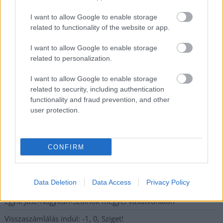
Nem szeretne lemaradni semmiről? Csak egy kattintás, és hírlevelünk a
I want to allow Google to enable storage
legfrissebb információkkal és exkluzív tartalmakkal hétről hétre
related to functionality of the website or app.
postaládájába érkezik!
I want to allow Google to enable storage
related to personalization.
A SZOL24 legfrissebb 24 cikke
I want to allow Google to enable storage
related to security, including authentication
functionality and fraud prevention, and other
Drágább lett Magyarország, de vajon jobb is? – kemény kritika
user protection.
a hazai turizmusról
A Tisza Párt Dr. Baka Andrást jelöli köztársasági elnöknek
Óriási, több mint két méteres harcsát fogott a Tiszán a 13 éves
CONFIRM
fiú (VIDEÓVAL)
Hétfőn kezdik, csütörtökön végeznek – lezárás miatt
Data Deletion
Data Access
Privacy Policy
fennakadásokra és pótlóbuszos közlekedésre számítsunk az
egyik Jász-Nagykun-Szolnok megyei vasútvonalon
Visszaszámlálás indul: -1, 0, Sziget!