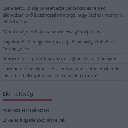
Csendélet 5.0: alig balesetveszélyes lépcső és remek
állapotban levő buszmegálló mutatja, hogy Szolnok mennyire
élhető város
Pénteken újra csökken a benzin és a gázolaj ára is
Napokon belül megválasztja az új köztársasági elnököt az
Országgyűlés
Kiterjedt tüzek pusztítanak az országban, köztük Karcagon
Harmadfokú hőségriasztás az országban: Szolnokon klímát
javítottak, helikoptereket is bevetettek a tüzeknél
Elérhetőség
Adatkezelési tájékoztató
Etikai és függetlenségi alapelvek