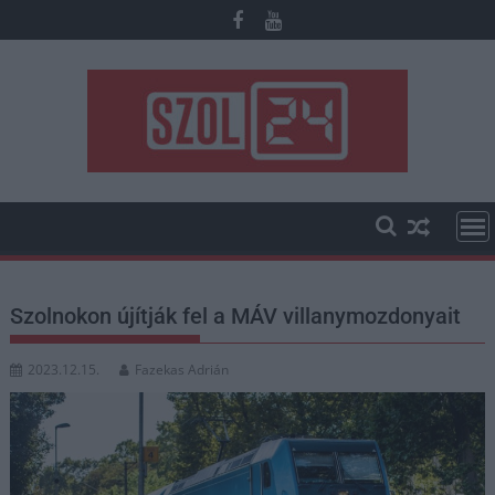
Skip
to
content
Szolnokon újítják fel a MÁV villanymozdonyait
2023.12.15.
Fazekas Adrián