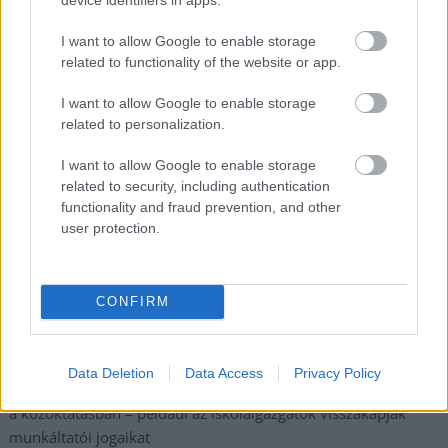
Nem szeretne lemaradni semmiről? Csak egy kattintás, és hírlevelünk a
I want to allow Google to enable storage
related to functionality of the website or app.
legfrissebb információkkal és exkluzív tartalmakkal hétről hétre
postaládájába érkezik!
I want to allow Google to enable storage
related to personalization.
A SZOL24 legfrissebb 24 cikke
I want to allow Google to enable storage
related to security, including authentication
functionality and fraud prevention, and other
Györfi Mihály több tucat vállalkozással egyeztetett a
user protection.
kerékpárgyár dolgozóinak megsegítéséről
41 fok fölé forrósodott az ország, Szolnokon pedig egy másik
rekord is megdőlt
CONFIRM
Egy telefonhívást akart, végül rendőrök vitték el a mezőtúri
férfit
Data Deletion
Data Access
Privacy Policy
A Tisza kormány minisztere újabb nagy változásokról döntött
a közoktatásban – például az iskolaigazgatók visszakapják
munkáltatói jogaikat