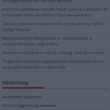
többsége szakszerűen már nem ápolható
A MÚOSZ sajtódíjának második helyét nyerte el a Borsod24 és
a Paraméter közös riportfilmje a Sajó szennyezéséről
Tánccal, zeneszóval és vásárral telik meg Jászberény, indul a
Csángó Fesztivál
Meghosszabbított hőségriasztás és vízkorlátozások, a
mezőtúri kórházban leállt a klíma
Átszervezi működését az osztrák óriáscég, Szolnok is érintett
Tragédiába torkollott a segítségnyújtás elmulasztása, három
kisújszállási lakos ellen emeltek vádat
Elérhetőség
Adatkezelési tájékoztató
Etikai és függetlenségi alapelvek