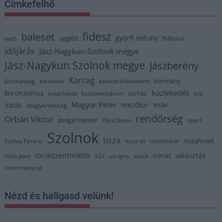
Címkefelhő
fidesz
baleset
györfi mihály
cegléd
háború
autó
időjárás
Jász-Nagykun-Szolnok megye
Jász-Nagykun Szolnok megye
Jászberény
Karcag
kormány
Jászkunság
karambol
katasztrófavédelem
közlekedés
koronavírus
kórház
kosárlabda
kunszentmárton
lmp
Magyar Péter
máv
lopás
mezőtúr
magyarország
rendőrség
Orbán Viktor
polgármester
Pócs János
sport
Szolnok
tisza
tiszafüred
Szalay Ferenc
tisza-tó
tiszaföldvár
törökszentmiklós
vonat
választás
tűz
tisza part
vasút
ukrajna
önkormányzat
Nézd és hallgasd velünk!