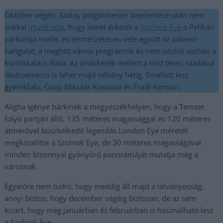
Október végén, Szalay polgármester bejelentése után nem
sokkal
írtunk róla
, hogy ismét érkezik a
Szolnok Eye
a Pelikán
parkolója mellé, és természetesen vele együtt az adventi
hangulat, a meghitt városi programok és nem utolsó sorban a
kürtőskalács illata. Az óriáskerék mellett a Hild téren ráadásul
dodzsemezni is lehet majd néhány hétig. Emellett lesz
gyerekfalu, Coop Mikulás Kisvonat és Fradi Kamion.
Aligha igénye bárkinek a megyeszékhelyen, hogy a Temzet
folyó partján álló, 135 méteres magassággal és 120 méteres
átmérővel büszkélkedő legendás London Eye méretét
megközelítse a Szolnok Eye, de 30 méteres magasságával
minden bizonnyal gyönyörű panorámáját mutatja meg a
városnak.
Egyelőre nem tudni, hogy meddig áll majd a látványosság,
annyi biztos, hogy december végéig biztosan, de az sem
kizárt, hogy még januárban és februárban is használható lesz
a Szolnok Eye.