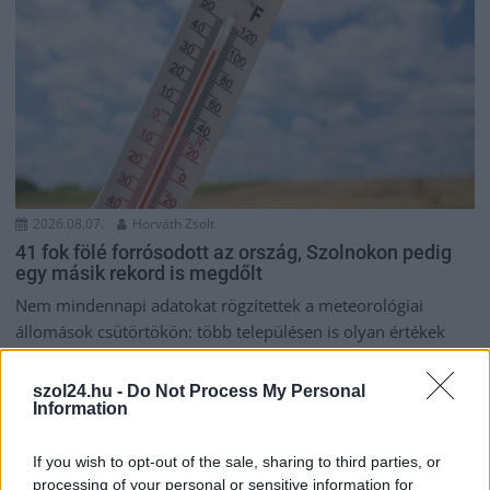
2026.08.07.
Horváth Zsolt
41 fok fölé forrósodott az ország, Szolnokon pedig
egy másik rekord is megdőlt
Nem mindennapi adatokat rögzítettek a meteorológiai
állomások csütörtökön: több településen is olyan értékek
születtek, amelyek átírták...
Szolnok
szol24.hu -
Do Not Process My Personal
Information
If you wish to opt-out of the sale, sharing to third parties, or
processing of your personal or sensitive information for