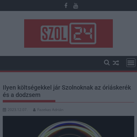
Skip
to
content
Ilyen költségekkel jár Szolnoknak az óriáskerék
és a dodzsem
2023.12.07.
Fazekas Adrián