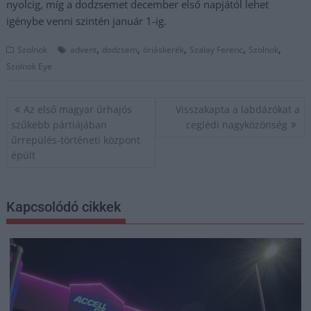
nyolcig, míg a dodzsemet december első napjától lehet
igénybe venni szintén január 1-ig.
,
,
,
,
,
Szolnok
advent
dodzsem
óriáskerék
Szalay Ferenc
Szolnok
Szolnok Eye
Bejegyzés
Az első magyar űrhajós
Visszakapta a labdázókat a
navigáció
szűkebb pártiájában
ceglédi nagyközönség
űrrepülés-történeti központ
épült
Kapcsolódó cikkek