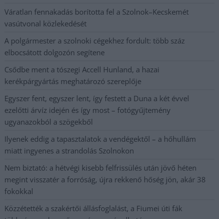
Váratlan fennakadás borította fel a Szolnok–Kecskemét
vasútvonal közlekedését
A polgármester a szolnoki cégekhez fordult: több száz
elbocsátott dolgozón segítene
Csődbe ment a tószegi Accell Hunland, a hazai
kerékpárgyártás meghatározó szereplője
Egyszer fent, egyszer lent, így festett a Duna a két évvel
ezelőtti árvíz idején és így most – fotógyűjtemény
ugyanazokból a szögekből
Ilyenek eddig a tapasztalatok a vendégektől – a hőhullám
miatt ingyenes a strandolás Szolnokon
Nem biztató: a hétvégi kisebb felfrissülés után jövő héten
megint visszatér a forróság, újra rekkenő hőség jön, akár 38
fokokkal
Közzétették a szakértői állásfoglalást, a Fiumei úti fák