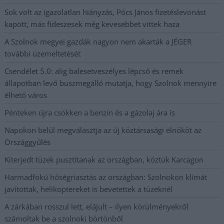
Sok volt az igazolatlan hiányzás, Pócs János fizetéslevonást
kapott, más fideszesek még kevesebbet vittek haza
A Szolnok megyei gazdák nagyon nem akarták a JÉGER
további üzemeltetését
Csendélet 5.0: alig balesetveszélyes lépcső és remek
állapotban levő buszmegálló mutatja, hogy Szolnok mennyire
élhető város
Pénteken újra csökken a benzin és a gázolaj ára is
Napokon belül megválasztja az új köztársasági elnököt az
Országgyűlés
Kiterjedt tüzek pusztítanak az országban, köztük Karcagon
Harmadfokú hőségriasztás az országban: Szolnokon klímát
javítottak, helikoptereket is bevetettek a tüzeknél
A zárkában rosszul lett, elájult – ilyen körülményekről
számoltak be a szolnoki börtönből