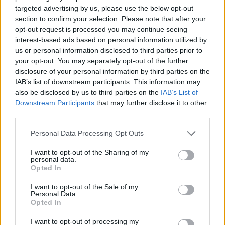
targeted advertising by us, please use the below opt-out
section to confirm your selection. Please note that after your
opt-out request is processed you may continue seeing
interest-based ads based on personal information utilized by
us or personal information disclosed to third parties prior to
your opt-out. You may separately opt-out of the further
disclosure of your personal information by third parties on the
IAB’s list of downstream participants. This information may
also be disclosed by us to third parties on the
IAB’s List of
Downstream Participants
that may further disclose it to other
2026.08.06.
szol24.hu
third parties.
Harmadfokú hőségriasztás az országban:
Please note that this website/app uses one or more Google
Szolnokon klímát javítottak, helikoptereket is
Personal Data Processing Opt Outs
services and may gather and store information including but
bevetettek a tüzeknél
not limited to your visit or usage behaviour. You may click to
I want to opt-out of the Sharing of my
Tovább tombol az extrém kánikula az országban, a jelenlegi
personal data.
grant or deny consent to Google and its third-party tags to
Opted In
előrejelzések szerint a jövő hét elejéig garantált...
use your data for below specified purposes in below Google
Szolnok
consent section.
I want to opt-out of the Sale of my
Personal Data.
Opted In
I want to opt-out of processing my