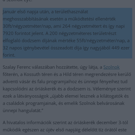
Január első napja után, a területhasználat
meghosszabbításának esetén a működtetési ellenérték
30ft/négyzetméter/nap, ami 264 négyzetmétert és így napi
7920 forintot jelent. A 200 négyzetméteres területrészt
elfoglaló dodzsem díjának mértéke 55ft/négyzetméter/nap, a
32 napos igénybevétel összeadott díja így nagyjából 449 ezer
forint.
Szalay Ferenc válaszában hozzátette, úgy látja, a
Szolnok
főterén, a Kossuth téren és a Hild téren megrendezésre kerülő
adventi vásár és falu programjaihoz és ünnepi fényeihez tud
kapcsolódni az óriáskerék és a dodzsem is. Véleménye szerint
ezek a látványosságok „újabb elemei lesznek a kilátogatók és
a családok programjainak, és emelik Szolnok belvárosának
ünnepi hangulatát.”
A hivatalos információk szerint az óriáskerék december 3-tól
működik egészen az újév első napjáig délelőtt tíz órától este