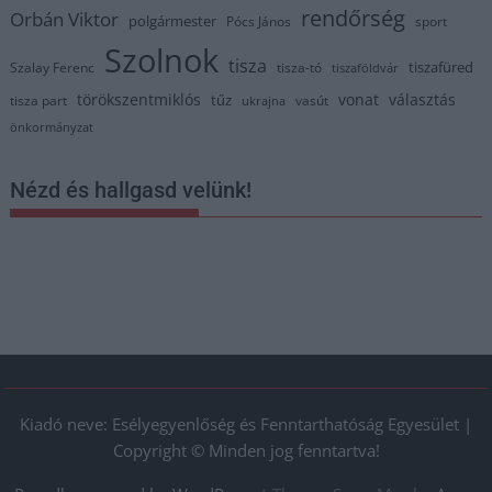
rendőrség
Orbán Viktor
polgármester
Pócs János
sport
Szolnok
tisza
tiszafüred
Szalay Ferenc
tisza-tó
tiszaföldvár
törökszentmiklós
vonat
választás
tűz
tisza part
vasút
ukrajna
önkormányzat
Nézd és hallgasd velünk!
Kiadó neve: Esélyegyenlőség és Fenntarthatóság Egyesület |
Copyright © Minden jog fenntartva!