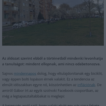
Az áldozat szerint ebből a történetből mindenki levonhatja
a tanulságot: mindent ellopnak, ami nincs odabetonozva.
Sajnos
mindennapos
dolog, hogy eltulajdonítanak egy biciklit,
vagy éppen bolti lopáson érnek valakit. Ez a tendencia az
elmúlt időszakban egyre nő, köszönhetően az
inflációnak
. De
amiről Gábor írt az egyik szolnoki Facebook-csoportban, az
még a legtapasztaltabbakat is meglepi:
A bejegyzés arról szól, hogy valaki elvitt egy pár sima fekete,