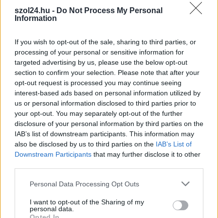
Ön szerint hogy készül a hamisítatlan szolnoki
szol24.hu -
Do Not Process My Personal
habos isler?
Information
Igazi retró klasszikus desszert, amelyet generációk óta
szeretnek, és amelyet sokan ma is próbálnak otthon
If you wish to opt-out of the sale, sharing to third parties, or
újraalkotni....
processing of your personal or sensitive information for
targeted advertising by us, please use the below opt-out
Szolnok
section to confirm your selection. Please note that after your
opt-out request is processed you may continue seeing
interest-based ads based on personal information utilized by
us or personal information disclosed to third parties prior to
your opt-out. You may separately opt-out of the further
disclosure of your personal information by third parties on the
IAB’s list of downstream participants. This information may
also be disclosed by us to third parties on the
IAB’s List of
Downstream Participants
that may further disclose it to other
third parties.
Please note that this website/app uses one or more Google
Personal Data Processing Opt Outs
services and may gather and store information including but
not limited to your visit or usage behaviour. You may click to
I want to opt-out of the Sharing of my
personal data.
grant or deny consent to Google and its third-party tags to
2026.08.07.
Horváth Zsolt
Opted In