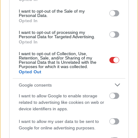
use your data for below specified purposes in below Google
Györfi Mihály több tucat vállalkozással egyeztetett
consent section.
I want to opt-out of the Sale of my
a kerékpárgyár dolgozóinak megsegítéséről
Personal Data.
Opted In
Rövid idő alatt számos vállalkozás jelezte, hogy segítene
azoknak a munkavállalóknak, akik a tószegi kerékpárgyár
I want to opt-out of processing my
bezárása...
Personal Data for Targeted Advertising.
Opted In
Szolnok
I want to opt-out of Collection, Use,
Retention, Sale, and/or Sharing of my
Personal Data that Is Unrelated with the
Purposes for which it was collected.
Opted Out
Google consents
I want to allow Google to enable storage
related to advertising like cookies on web or
device identifiers in apps.
I want to allow my user data to be sent to
Google for online advertising purposes.