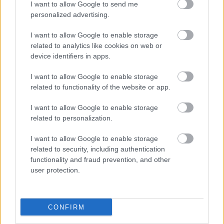
I want to allow Google to send me
personalized advertising.
I want to allow Google to enable storage
Hírlevél feliratkozás
related to analytics like cookies on web or
device identifiers in apps.
Adja meg keresztnevét:
Adja
I want to allow Google to enable storage
meg e-mail címét:
related to functionality of the website or app.
Megismertem és elfogadom a
GDPR-szabályzat
ot
I want to allow Google to enable storage
related to personalization.
Nem szeretne lemaradni semmiről? Csak egy kattintás, és hírlevelünk a
I want to allow Google to enable storage
legfrissebb információkkal és exkluzív tartalmakkal hétről hétre
related to security, including authentication
postaládájába érkezik!
functionality and fraud prevention, and other
user protection.
A SZOL24 legfrissebb 24 cikke
CONFIRM
Baka András egy hónapja még a Tiszától független államfőről