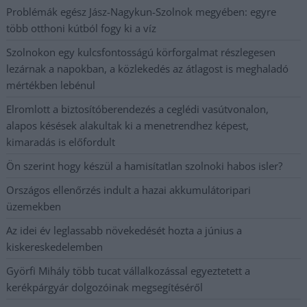
Problémák egész Jász-Nagykun-Szolnok megyében: egyre
több otthoni kútból fogy ki a víz
Szolnokon egy kulcsfontosságú körforgalmat részlegesen
lezárnak a napokban, a közlekedés az átlagost is meghaladó
mértékben lebénul
Elromlott a biztosítóberendezés a ceglédi vasútvonalon,
alapos késések alakultak ki a menetrendhez képest,
kimaradás is előfordult
Ön szerint hogy készül a hamisítatlan szolnoki habos isler?
Országos ellenőrzés indult a hazai akkumulátoripari
üzemekben
Az idei év leglassabb növekedését hozta a június a
kiskereskedelemben
Györfi Mihály több tucat vállalkozással egyeztetett a
kerékpárgyár dolgozóinak megsegítéséről