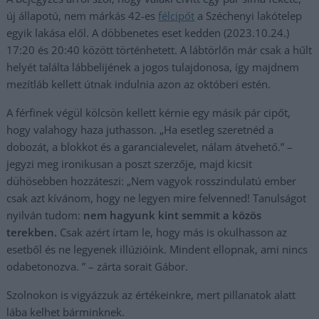
új állapotú, nem márkás 42-es
félcipőt
a Széchenyi lakótelep
egyik lakása elől. A döbbenetes eset kedden (2023.10.24.)
17:20 és 20:40 között történhetett. A lábtörlőn már csak a hűlt
helyét találta lábbelijének a jogos tulajdonosa, így majdnem
mezítláb kellett útnak indulnia azon az októberi estén.
A férfinek végül kölcsön kellett kérnie egy másik pár cipőt,
hogy valahogy haza juthasson. „Ha esetleg szeretnéd a
dobozát, a blokkot és a garancialevelet, nálam átvehető.” –
jegyzi meg ironikusan a poszt szerzője, majd kicsit
dühösebben hozzáteszi: „Nem vagyok rosszindulatú ember
csak azt kívánom, hogy ne legyen mire felvenned! Tanulságot
nyilván tudom:
nem hagyunk kint semmit a közös
terekben.
Csak azért írtam le, hogy más is okulhasson az
esetből és ne legyenek illúzióink. Mindent ellopnak, ami nincs
odabetonozva. ” – zárta sorait Gábor.
Szolnokon is vigyázzuk az értékeinkre, mert pillanatok alatt
lába kelhet bárminknek.