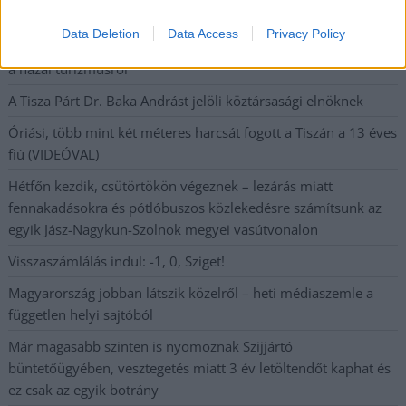
beszélt – most elfogadta Magyar Péterék felkérését
Data Deletion
Data Access
Privacy Policy
Drágább lett Magyarország, de vajon jobb is? – kemény kritika
a hazai turizmusról
A Tisza Párt Dr. Baka Andrást jelöli köztársasági elnöknek
Óriási, több mint két méteres harcsát fogott a Tiszán a 13 éves
fiú (VIDEÓVAL)
Hétfőn kezdik, csütörtökön végeznek – lezárás miatt
fennakadásokra és pótlóbuszos közlekedésre számítsunk az
egyik Jász-Nagykun-Szolnok megyei vasútvonalon
Visszaszámlálás indul: -1, 0, Sziget!
Magyarország jobban látszik közelről – heti médiaszemle a
független helyi sajtóból
Már magasabb szinten is nyomoznak Szijjártó
büntetőügyében, vesztegetés miatt 3 év letöltendőt kaphat és
ez csak az egyik botrány