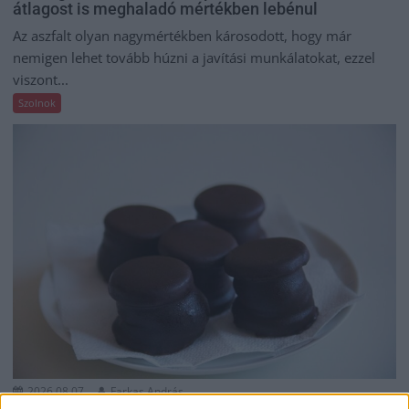
átlagost is meghaladó mértékben lebénul
Az aszfalt olyan nagymértékben károsodott, hogy már
nemigen lehet tovább húzni a javítási munkálatokat, ezzel
viszont...
Szolnok
2026.08.07.
Farkas András