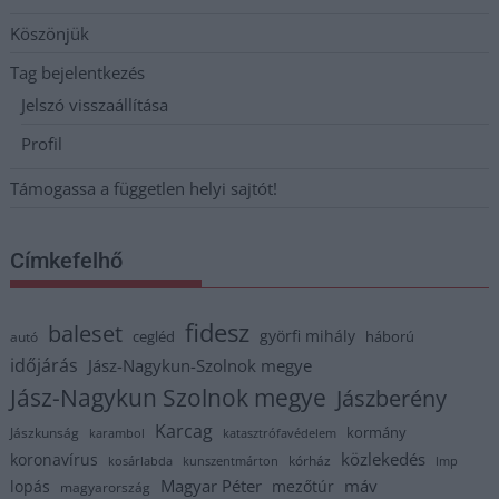
Köszönjük
Tag bejelentkezés
Jelszó visszaállítása
Profil
Támogassa a független helyi sajtót!
Címkefelhő
fidesz
baleset
györfi mihály
cegléd
háború
autó
időjárás
Jász-Nagykun-Szolnok megye
Jász-Nagykun Szolnok megye
Jászberény
Karcag
kormány
Jászkunság
karambol
katasztrófavédelem
közlekedés
koronavírus
kórház
kosárlabda
kunszentmárton
lmp
Magyar Péter
máv
lopás
mezőtúr
magyarország