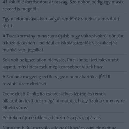
41 fok fölé forrósodott az ország, Szolnokon pedig egy másik
rekord is megdőlt
Egy telefonhívást akart, végül rendőrök vitték el a mezőtúri
férfit
A Tisza kormány minisztere újabb nagy változásokról döntött
a közoktatásban – például az iskolaigazgatók visszakapják
munkáltatói jogaikat
Sok volt az igazolatlan hiányzás, Pócs János fizetéslevonást
kapott, más fideszesek még kevesebbet vittek haza
A Szolnok megyei gazdák nagyon nem akarták a JÉGER
további üzemeltetését
Csendélet 5.0: alig balesetveszélyes lépcső és remek
állapotban levő buszmegálló mutatja, hogy Szolnok mennyire
élhető város
Pénteken újra csökken a benzin és a gázolaj ára is
Napokon belül megválasztja az új köztársasági elnököt az