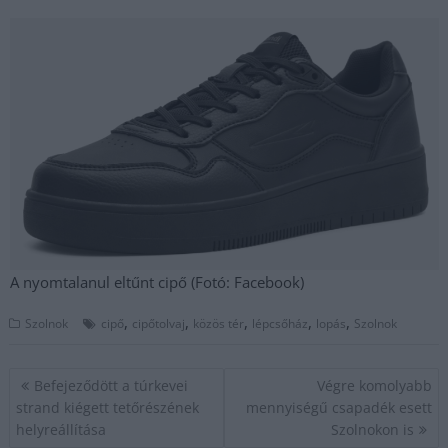
A nyomtalanul eltűnt cipő (Fotó: Facebook)
,
,
,
,
,
Szolnok
cipő
cipőtolvaj
közös tér
lépcsőház
lopás
Szolnok
Bejegyzés
Befejeződött a túrkevei
Végre komolyabb
navigáció
strand kiégett tetőrészének
mennyiségű csapadék esett
helyreállítása
Szolnokon is