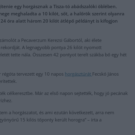
gítenie egy horgásznak a Tisza-tó abádszalóki öblében.
ege meghaladta a 10 kilót, sőt, a halőrök szerint olyanra
4 óra alatt három 20 kilót átlépő példányt is kifogjon
számolót a Pecaverzum Kerezsi Gábortól, aki élete
t rekordját. A legnagyobb pontya 26 kilót nyomott
eletét tette nála. Összesen 42 pontyot terelt szákba bő egy hét
 régóta tervezett egy 10 napos
horgásztúrát
Fecskó János
rítettek.
ék célkeresztbe. Már az első napon sejtették, hogy jó pecának
vízhez.
em a horgászatot, és ami ezután következett, arra nem
yönyörű 15 kilós tőponty került horogra” – írta a