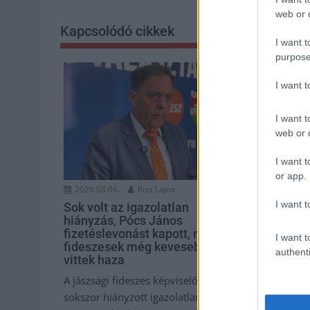
web or d
Kapcsolódó cikkek
I want t
purpose
I want 
I want t
web or d
I want t
or app.
2026.08.06.
Kiss Lajos
2026.08.06.
I want t
Sok volt az igazolatlan
A Szolnok 
hiányzás, Pócs János
nagyon nem
fizetéslevonást kapott, más
további üz
I want t
fideszesek még kevesebbet
authenti
Ahogy korább
vittek haza
megyei szint
A jászsági fideszes képviselő túl
gazdálkodók 
sokszor hiányzott igazolatlanul a
Agrárminiszt