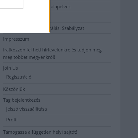
Etikai és függetlenségi alapelvek
Hirdetési árak
Hozzászólási és Moderálási Szabályzat
Impresszum
Iratkozzon fel heti hírlevelünkre és tudjon meg
még többet megyénkről!
Join Us
Regisztráció
Köszönjük
Tag bejelentkezés
Jelszó visszaállítása
Profil
Támogassa a független helyi sajtót!