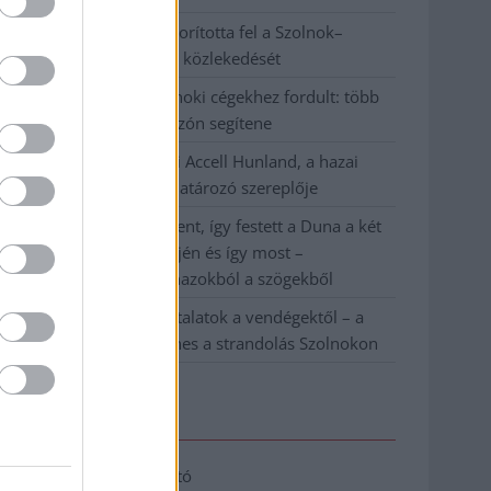
Váratlan fennakadás borította fel a Szolnok–
Kecskemét vasútvonal közlekedését
A polgármester a szolnoki cégekhez fordult: több
száz elbocsátott dolgozón segítene
Csődbe ment a tószegi Accell Hunland, a hazai
kerékpárgyártás meghatározó szereplője
Egyszer fent, egyszer lent, így festett a Duna a két
évvel ezelőtti árvíz idején és így most –
fotógyűjtemény ugyanazokból a szögekből
Ilyenek eddig a tapasztalatok a vendégektől – a
hőhullám miatt ingyenes a strandolás Szolnokon
Elérhetőség
Adatkezelési tájékoztató