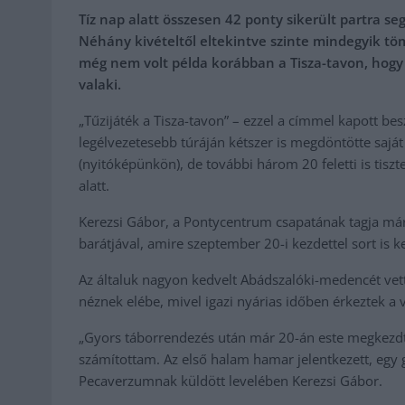
Tíz nap alatt összesen 42 ponty sikerült partra se
Néhány kivételtől eltekintve szinte mindegyik töm
még nem volt példa korábban a Tisza-tavon, hogy 2
valaki.
„Tűzijáték a Tisza-tavon” – ezzel a címmel kapott be
legélvezetesebb túráján kétszer is megdöntötte sajá
(nyitóképünkön), de további három 20 feletti is tiszt
alatt.
Kerezsi Gábor, a Pontycentrum csapatának tagja már
barátjával, amire szeptember 20-i kezdettel sort is ke
Az általuk nagyon kedvelt Abádszalóki-medencét vett
néznek elébe, mivel igazi nyárias időben érkeztek a 
„Gyors táborrendezés után már 20-án este megkezdt
számítottam. Az első halam hamar jelentkezett, egy g
Pecaverzumnak küldött levelében Kerezsi Gábor.