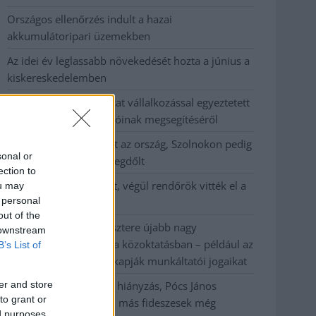
Országos ellenőrzés indult a hazai
akkumulátoripari üzemekben
Az idei év leglassabb növekedését hozta a június a
kiskereskedelemben
Györfi Mihály több tucat vállalkozással egyeztetett
a kerékpárgyár dolgozóinak megsegítéséről
41 fok fölé forrósodott az ország, Szolnokon pedig
sonal or
egy másik rekord is megdőlt
ection to
Egy telefonhívást akart, végül rendőrök vitték el a
ou may
 personal
mezőtúri férfit
out of the
A Tisza kormány minisztere újabb nagy
 downstream
változásokról döntött a közoktatásban – például az
B’s List of
iskolaigazgatók visszakapják munkáltatói jogaikat
er and store
Sok volt az igazolatlan hiányzás, Pócs János
to grant or
fizetéslevonást kapott, más fideszesek még
ed purposes