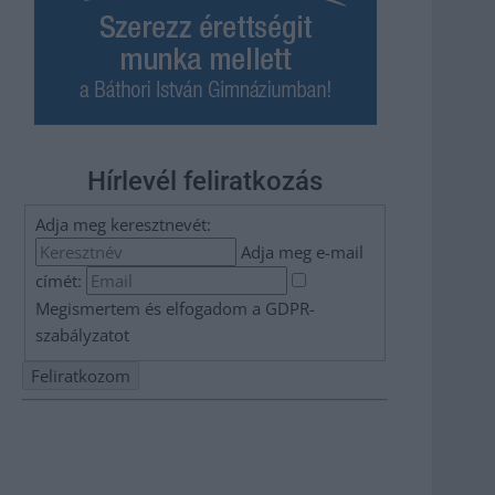
Hírlevél feliratkozás
Adja meg keresztnevét:
Adja meg e-mail
címét:
Megismertem és elfogadom a
GDPR-
szabályzat
ot
Nem szeretne lemaradni semmiről? Csak egy kattintás, és
hírlevelünk a legfrissebb információkkal és exkluzív
tartalmakkal hétről hétre postaládájába érkezik!