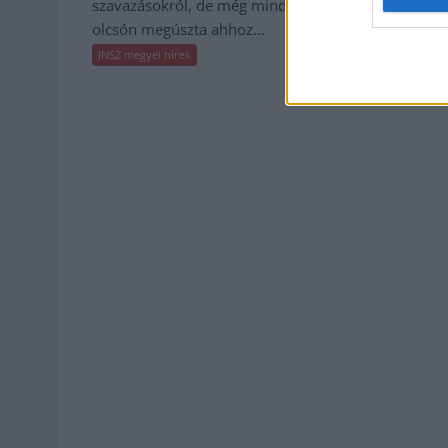
szavazásokról, de még mindig
JNSZ megyei hír
olcsón megúszta ahhoz...
JNSZ megyei hírek