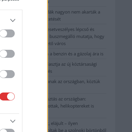
kevesebbet vittek haza
A Szolnok megyei gazdák nagyon nem akarták a
JÉGER további üzemeltetését
Csendélet 5.0: alig balesetveszélyes lépcső és
remek állapotban levő buszmegálló mutatja, hogy
Szolnok mennyire élhető város
Pénteken újra csökken a benzin és a gázolaj ára is
Napokon belül megválasztja az új köztársasági
elnököt az Országgyűlés
Kiterjedt tüzek pusztítanak az országban, köztük
Karcagon
Harmadfokú hőségriasztás az országban:
Szolnokon klímát javítottak, helikoptereket is
bevetettek a tüzeknél
A zárkában rosszul lett, elájult – ilyen
körülményekről számoltak be a szolnoki börtönből