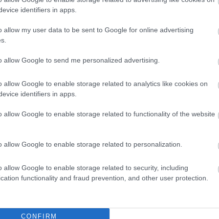
evice identifiers in apps.
o allow my user data to be sent to Google for online advertising
s.
to allow Google to send me personalized advertising.
o allow Google to enable storage related to analytics like cookies on
evice identifiers in apps.
o allow Google to enable storage related to functionality of the website
Fazekas Adrián
2026.08.06.
Fazekas Adrián
o allow Google to enable storage related to personalization.
megyei gazdák
Csődbe ment a tószegi Accell
 akarták a JÉGER
Hunland, a hazai
emeltetését
kerékpárgyártás meghatározó
o allow Google to enable storage related to security, including
szereplője
cation functionality and fraud prevention, and other user protection.
an már írtunk róla,
Leállt a termelés a tószegi üzemben,
en alkalmazkodik a
miközben a holland anyavállalat
döntéséhez az
fizetési haladékot kért. Az európai
érium és a Nemzeti...
CONFIRM