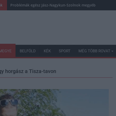
Problémák egész Jász-Nagykun-Szolnok megyében: egyre töb
nk
MEGYE
BELFÖLD
KÉK
SPORT
MÉG TÖBB ROVAT
y horgász a Tisza-tavon