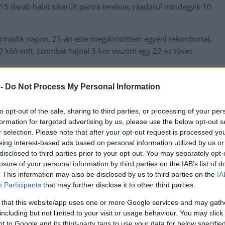
15 darab halat sikerült partra terelnie, ráadásul mindegyik 10
 harmadik napon, 23-án este megdöntöttem egyéni rekordomat,
kiló volt, szombat hajnal 3-kor viszont egy 22-es töves
n újra megcsippant a kapásjelzője, és egy 22 kilós érdekes
 -
Do Not Process My Personal Information
to opt-out of the sale, sharing to third parties, or processing of your per
s gyönyörű bajszos. Így egy nap leforgása alatt Kerezsi Gábor 3
formation for targeted advertising by us, please use the below opt-out s
, ami minden várakozását felülmúlta. „Soha nem gondoltam
r selection. Please note that after your opt-out request is processed y
e a túra első szakaszát.
eing interest-based ads based on personal information utilized by us or
disclosed to third parties prior to your opt-out. You may separately opt-
 majd ismét visszatért a tett színhelyére, folytatta a
losure of your personal information by third parties on the IAB’s list of
a-tó ugyanis még tartogatott számára egy meglepetést.
. This information may also be disclosed by us to third parties on the
IA
Participants
that may further disclose it to other third parties.
ozott egy gyönyörű 26 kilós ponttyal. Ő életem
 that this website/app uses one or more Google services and may gath
 volt” – fogalmazott Kerezsi Gábor.
including but not limited to your visit or usage behaviour. You may click 
a segítenie, néhány kivételtől eltekintve szinte mindegyik
 to Google and its third-party tags to use your data for below specifi