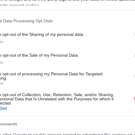
ogle consent section.
Nonprofit Kft. munkatársai hitelesítették és
l Data Processing Opt Outs
dó halakat. A halőrök elmondták, olyanra még
o opt-out of the Sharing of my personal data.
, hogy 24 óra alatt 3 darab 20 kilót átlépő
In
o opt-out of the Sale of my Personal Data.
, élményekkel teli napok voltak ezek gyönyörű halakkal.
In
 barátomnak Fecskó Jánosnak, és a finom ételekért a
to opt-out of processing my Personal Data for Targeted
rezsi Gábor.
ing.
In
o opt-out of Collection, Use, Retention, Sale, and/or Sharing
ersonal Data that Is Unrelated with the Purposes for which it
lected.
Out
A barbershop volt a drogdepó Kisújszálláson, a fodrász a
consents
feleségén kívül a szeretőjét is beszervezte
o allow Google to enable storage related to advertising like cookies on