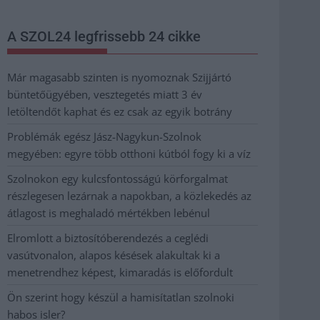
A SZOL24 legfrissebb 24 cikke
Már magasabb szinten is nyomoznak Szijjártó
büntetőügyében, vesztegetés miatt 3 év
letöltendőt kaphat és ez csak az egyik botrány
Problémák egész Jász-Nagykun-Szolnok
megyében: egyre több otthoni kútból fogy ki a víz
Szolnokon egy kulcsfontosságú körforgalmat
részlegesen lezárnak a napokban, a közlekedés az
átlagost is meghaladó mértékben lebénul
Elromlott a biztosítóberendezés a ceglédi
vasútvonalon, alapos késések alakultak ki a
menetrendhez képest, kimaradás is előfordult
Ön szerint hogy készül a hamisítatlan szolnoki
habos isler?