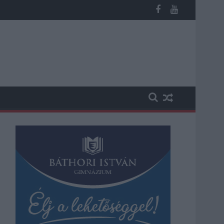
b otthoni kútból fogy ki a víz